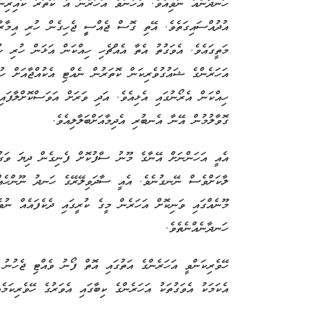
ހަނދާނެއް ނުވިއެވެ. އެހެންވެ އަހަރެން އެ ކޮތަރު ކައިރިން
އުދުއްސައިގަތެވެ. އޭތި ގޮސް ޖެއްސީީ ޖެހިގެން ހުރި އިމާރާތު
މަތީގައެވެ. އެވަގުތު އެތާ އެއްޗެހި ހިއްކަން އަޅަން ހުރި ކ
އަހަރެންގެ ޝައުގުވެރިކަން ކޮތަރުން ނެއްޓި އެކުއްޖާއަށް ހުއ
ހިއްކަން އެރޯނުގައި އެޅިއެވެ. އަދި ވަރަށް އަވަސްކޮށްލާފައި
ގޮވާލުމުން އޭނާ އެނބުރި އެދިމާއަށްބަލާލިއެވެ.
އެއީ އަހަންނަށް އޭނާގެ މޫނު ސާފުކޮށް ފެނިގެން ދިޔަ ވަގުތ
ލާކަށްވެސް ނޭނގުނެވެ. އެއީ ސާދަވިލޭރޭގެ ހަނދު ނޫންހެއްޔ
މޫނެއްގައި ވަނިކޮށް އަހަރެން މީގެ ކުރީގައި ދެކެފައެއް ނުވ
ހަނދާނެއްނެތެވެ.
ހޭވެރިކަންވީ އަހަރެންގެ އަތުގައި އޮތް ފޯނު ވެއްޓި ޖެހުނު 
އެކަމަކު އެވަގުތަކު އަހަރެންގެ ކިބާގައި އެވަރުގެ ހޭވެރިކަމެ