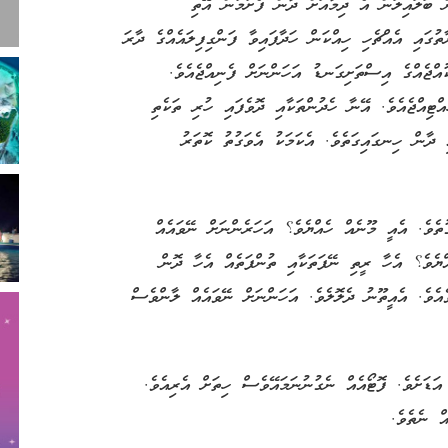
 ބަލައިލަން އެ ދިމާއަށް ދާން ފެށުމުން އޭތި
ގައި އެއްޗެހި ހިއްކަން ހަދާފައިވާ ފަންގިފިލައެއްގެ ދާރަ
ުއްޖެއްގެ އިސްތަށިގަނޑު އަހަންނަށް ފެނިއްޖެއެވެ.
ްޓިއްޖެއެވެ. އޭނާ ހެދުންތަކާއި ދޮވެފައި ހުރި ތަކެތި
 ދާން ހިނގައިގަތެވެ. އެކަމަކު އެވަގުތު ކޮތަރު
ެވެ. އެއީ މޫނެއް ހެއްޔެވެ؟ އަހަރެންނަށް ނޭވައެއް
ެވެ؟ އެހާ ރީތި ނޭފަތަކާއި ތުންފަތެއް އެހާ ދޮން
ެއެވެ. އެއީތޫނު ދެލޮލެވެ. އަހަންނަށް ނޭވައެއް ލާންވެސް
އަޑަށެވެ. ފޮޓޯއެއް ނެގުނުނަމައޭވެސް ހިތަށް އެރިއެވެ.
އް ނެތެވެ.