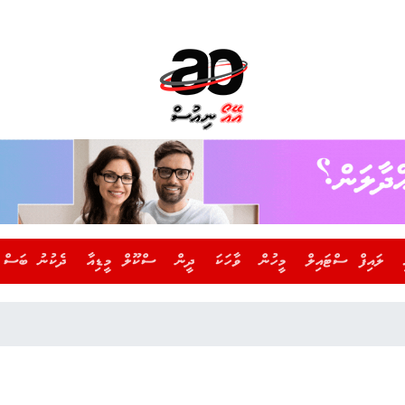
ލައިފް ސްޓައިލް
މީހުން
ވާހަކަ
ދީން
ސްކޫލް މީޑިއާ
ދެކުނު ބަސް