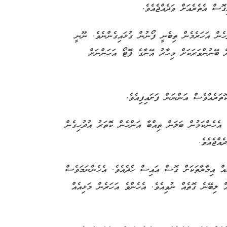
ގޮސް އެތެރެއަށް ވަދެއްޖެއެވެ.
ެން އަހަރެމެން ތިބެނީ ފޯނުން ގުޅައިގެންނެވެ. ނޫނީ
ް ބޭނުންވަރަކަށް މިހާރު އޭނާގެ ފޮޓޯ އަހަންނަށް
ތަރެއްވެސް އަންނަން ފަށައިފިއެވެ.
 އެހެންކަމުން ބަލަން ތިއްބާ އަންހެން ކޮތަރު އުދުހިގެން
އްޖެއެވެ.
އް އިމާރާތަކަށް ގޮސް އައިސް ހެެދެއެވެ. އެހެންނަމަވެސް
 ލިބޭނެ ގޮތެއް ނުވިއެވެ. އެހެންވެ އަހަރެން މަޅިއެއް