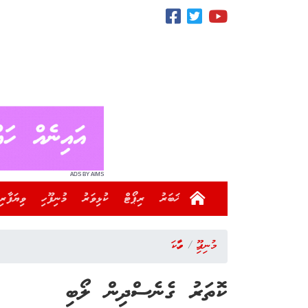
ADS BY AIMS
ޚަބަރު
ރިޕޯޓް
ކުޅިވަރު
މުނިފޫހި
ވިޔަފާރި
މުނިފޫހި
ވާހަކަ
ކޮތަރު ގެނެސްދިން ލޯބި