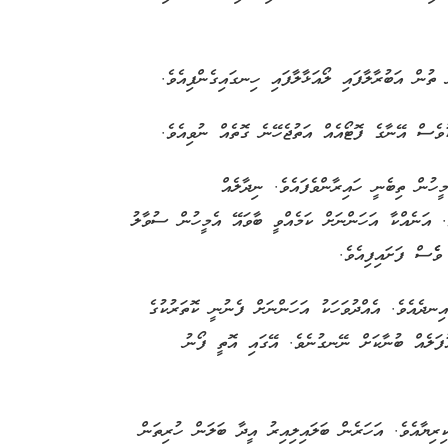
ން އަބުރާލާފައި ލޯއަޅާލާފައި ހިނގައިގެންފިއެވެ.
ވެސް އޭނާގެ ފޮޓޯއެއް އަތުޖެހޭނެ ގޮތެއް ނުވިއެވެ.
ީހުން ތިބެނީ ހައިރާންވެފައެވެ. ނިދާލެއް
ެ. އަނެއްކާ އަހަންނަށް ކަމެއްވީ ބާވައޭ އެމީހުން ސުވާލު
ވެެސް ފަށައިފިއެވެ.
ނދެއެވެ. އެއްދުވަހަކު އަހަންނަށް ފެނުނީ ކޮތަރުކުގެ
ުފަލެއް ބުނާކަށް ނޭނގުނެވެ. އޭގައި އޮތީ ފޯނު
ރިޔާއެވެ. އަހަރެން ބަލައިލިއިރު އީދާ ބަލަން ހުރިތަން