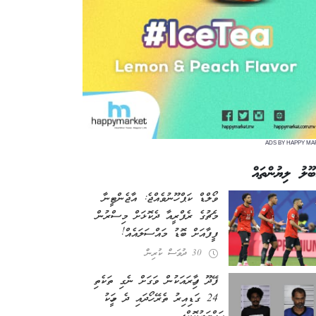
ADS BY HAPPY MA
ބޫލު ލިޔުންތައް
ވޯލްޑް ކަޕް ހޫނުވެއްޖެ: އާޖެންޓީނާ
މެޗުގެ ރެފްރީއާ ދެކޮޅަށް މިސްރުން
ފީފާއަށް ބޮޑު މައްސަލައެއް!
30 ދުވަސް ކުރިން
ފޭދޫ ފިހާރައަކުން ވަގަށް ނެގި ތަކެތި
24 ގަޑިއިރު ތެރޭ ހޯދައި ދެ މީހަކު