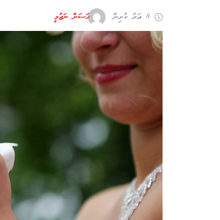
8 އަހރު ކުރިން
ހަސަން ނަޖުމީ