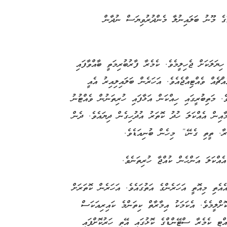
ާގެ މޫނު ބަލައިނުލާ މެންދުރުވިޔަސް ނުދާން
ިޔަލަކަށް ޖެހިލީމެވެ. ކެމެރާ ފާރުބުރިމަތީ ބާއްވާފައި
ްޗެއް ވެއްޓިއްޖެއެވެ. އަހަރެން ބަލައިލިއިރު އެއީ
ެ. މަތިބުރީގައި ހިއްކަން އަޅާފައި ހުރިތަނުން ވެއްޓުނު
ާއިން އެއްކަލަ ހުދު ކޮތަރު އުދުހިގެން ދިޔައެވެ. ދެން
ާ. ތީތި ގެނޭ،” މިހެން ބުނިއަޑެވެ.
ެއްކަލަ އަންހެން ކުއްޖާ ހުރިތަނެވެ.
ެތި މިއޮތީ އަހަރެންގެ އަތުގައެވެ. އަހަރެން ކޮތަރަށް
ށްލީމެވެ. އެކަމަކު އިމާރާތް ކިތަންމެ ކައިރިއަކަސް
އްޓި ކެމެރާ ސްޓޭންޑްގެ ކޮޅުގައި އޭތި ހަރުކޮށްފައި