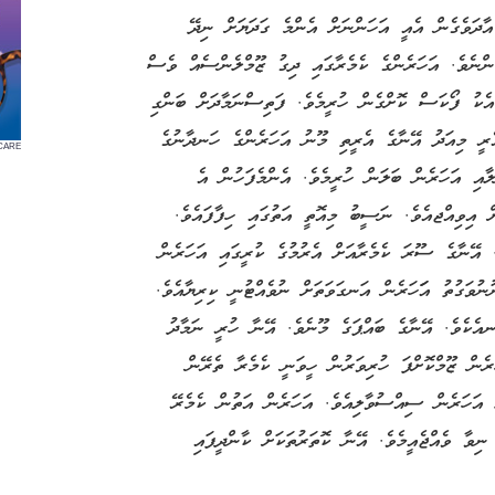
އާދަވެގެން އެއީ އަހަންނަށް އެންމެ ގަދަޔަށް ނިދޭ
ެންނެވެ. އަހަރެންގެ ކެމެރާގައި ދިގު ޒޫމްލެންސެއް ވެސް
އެކު ފޯކަސް ކޮށްގެން ހުރީމެވެ. ފަތިސްނަމާދަށް ބަންގި
ެރީ މިއަދު އޭނާގެ އެރީތި މޫނު އަހަރެންގެ ހަނދާނުގެ
CARE
ލާއި އަހަރެން ބަލަން ހުރީމެވެ. އެންމެފަހުން އެ
ް އިވިއްޖއެވެ. ނަސީބު މިއޮތީ އަތުގައި ހިފާފައެވެ.
. އޭނާގެ ސޫރަ ކެމެރާއަށް އެރުމުގެ ކުރީގައި އަހަރެން
ވަގުތު އަަހަރެން އަނގަވަތަށް ނުވެއްޓުނީ ކިރިޔާއެވެ.
ނއެކެވެ. އޭނާގެ ބައްޕަގެ މޫނެވެ. އޭނާ ހުރީ ނަމާދު
ަރެން ޒޫމްކޮށްފަ ހުރިވަރުން ހީވަނީ ކެމެރާ ތެރޭން
 އަހަރެން ސިއްސުވާލިއެވެ. އަހަރެން އަތުން ކެމެރޭ
ނިވާ ވެއްޖެއީމެވެ. އޭނާ ކޮތަރުތަކަށް ކާންދީފައި