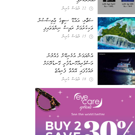
ހައްޔަރުކޮށްފި
22 ދުވަސް ކުރިން
ސަވާހެލި، އައްޑޫ ސިޓީގެ އިހްތިސާސުން
ވަކިކުރުމަށް ރައީސް ނިންމަވައިފި
15 ދުވަސް ކުރިން
އެންދަމަން އުޅެނިކޮށް ގެއްލުނު
މަސްވެރިޔާ ހޮނޑާފުށީ ގޮނޑުދޮށަށް
ލައްގާފައި އޮއްވާ ފެނިއްޖެ
18 ދުވަސް ކުރިން