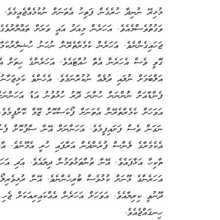
މުޅިރޭ ނުނިދާ ހުރެގެން ފަތިހު އެތަނަށް ނުކުމެއްޖެއީމެވެ. 
ވަގުތުވެސްމެއެވެ. އަހަރެން މިއަދު އައީ ވަރަށް ތައްޔާރުވެގ
ޖަހައިގެންނެވެ. އަހަރެން ކެމެރާތެރޭން ނުހަނު ހުޝިޔާރުކަމާ
ގޮވީ ވެސް އެހަރެން އެތާ ހުއްޓައެވެ. އަހަރެންގެ ހިތަށް އ
އަލްބަމަށް ނުލައި ދުލެއް ނުކުރާނަމެވެ. އެހެންވެ ކަޅިޖަހާނު
ފެންޑާއަށް ނުުންނަން ހުންނަ ދޮރު ހުޅުވުނު އަޑު އަހަންނަށ
އަވަހަށް ކެމެރާތެރޭން އެތަނަށް ފޯކަސްކޮށް ޒޫމް ކޮށްފީމެވެ
ނަގަން ވެސް ފަށައިފީމެވެ. އަހަންނަށް އޭނާ ސާފުކޮށް ފެނުނު
އެކެމެރާގެ ލެންސް ފުރެންދެން އަރާފައި ހުރީ އެމޫނެވެ. އާ
ތާކިހާ އަޅާފައެވެ. އޭނާ ތުންތަޅުވަމުން ދިޔައެވެ. އަދި އަހ
އަހަރެންގެ މޫނަށް ކުޅުވެސް ބުރިހެންނެވެ. އޭނާ ރުޅިވެރިލޯ
ދޫނުވީ ކިރިޔާއެވެ. އަވަހަށް އަހަރެން އެއްކައިރިއަކަށް ޖެހި 
ހިނގައްޖެއެވެ.