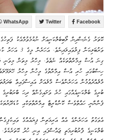
WhatsApp
Twitter
Facebook
ކޮތަރު ގެނެސްދިން ލޯބިބެލްކަނީއަށް ނުކުމެވުމާއެކު ފަތިހުގެ
ވަރުބަލިކަން ފިލުވަ
ގިނަ އުސް އިމާރާތްތަކެއް ނެތެވެ. މިހާރު މިތަން މިވަނީ ފުރ
ހިސާބުގައި ހުރި އުސް އިމާރާތުގެ މީހުން މިހާރު ހޭލަމޭލަވެ އ
މާލެއާދެވުމުން އަހަރެންވެސް މާލެއަށް އައިސްފައިވާ ބަދަލުތ
ބުރީގެ ބެލްކަނީއެއްގައި ހުރެ ވަށަައިގެންވާ ދިހަ ބާރަބުރީގެ 
ފެންނާނީ ހައްތާވެސް ކޮންކްރީޓް އިމާރާތްތަކާއި ކުޑަދޮރުތަކެވ
އެވަގުތު އަހަރެންގެ އެއް އަރިމަތިން ފިޔައެއްގެ ވައިކެފިގެނ
ބެލްކަނީގެ ފާރުބުރިމަތީ ޖައްސާފައި އިނީ ހުދު ކޮތަރެކެވެ. ކ