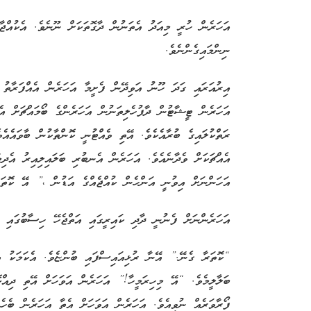
އަހަރެން ހުރީ މިއަދު އެތަނުން ދާގޮތަކަށް ނޫނެވެ. އެކުއްޖ
ނިންމައިގެންނެވެ.
އިރުއަރައި ގަދަ ހޫނު އަވިދޭން ފެށީމާ އަހަރެން އެއްފަރާތު ހ
އަހަރެން ޓީޝާޓުން ދާފުހެލިތަނުން އަހަރެންގެ ބޯމައްޗަށް އެއ
ރަތްކުލައިގެ ބުރާއެކެވެ. އޭތި ވެއްޓުނީ ކޮންތާކުން ބާވައެއެވ
އެއްޗަކަށް ވެދާނެއެވެ. އަހަރެން އެނބުރި ބަލައިލިއިރު އެދިމ
އަހަންނަށް އިވުނީ އަންހެން ކުއްޖެއްގެ އަޑުން ،” އޭ ކޮތަރ
އަހަރެންނަށް ފެނުނީ ދާދި ކައިރީގައި އަތްޖެހޭ ހިސާބުގައި އ
“ކޮތަރާ ގެނޭ.” އޭނާ ރުޅިއައިސްފައި ބުންޏެވެ. އެކަމަކު އެއ
ބަލާލީމެވެ. “އޭ މިހިރަމީހާ!” އަހަރެން އަވަހަށް އޭތި ދިއްކޮ
ފޯރާވަރެއް ނުވިއެވެ. އަހަރެން އަވަހަށް އެތާ އަހަރެން ބެހެ