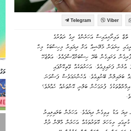
Telegram
Viber
 ތާޒާ ވައިރޯޅިއައިސް އަހަރެންގެ ދިގު ދަތުރުގެ
އިލަދިނެވެ. އަހަރެން މީގެ 3 އަހަރު ކުރީގައި ކިޔަވަން މެލޭޝިއާ އަށް ދިޔައިރު މިހިސާބަކު މިހާ
ިގެން ވަށައިގެން ބެދޭ ހިސާބަށްގޮސްފައެެވެ. އަތްޖެހޭ
RKET
ުޅެން ފަށައިފިއެވެ. އަހަރުތަކެއް ވޭތިކޮށްފައި
މަގު
ައް ބަލައިލާން ބޭނުވިއެވެ. އެހެންނަމަވެސް ފަސްވަނަ
އިމާރާތްތަކުގެ ފުރަގަހުން ބަލާނީ ކޮންތަނެއް ހެއްޔެވެ؟
ެ.
ް ދިޔަ އަޑު އިވިގެން ދިޔައެވެ. އަހަރެން ބަލައިލިއިރު
ުރީގައި މިކަހަލަ ކޮތަރުތަކެއް އަހަރެން މާލޭން ދުށް