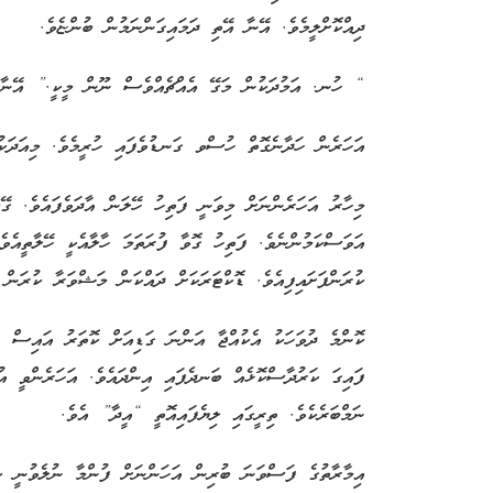
ދިއްކޮށްލީމެވެ. އޭނާ އޭތި ދަމައިގަންނަމުން ބުންޏެވެ.
“ ހުނ. އަމުދަކުން މަގޭ އެއްޗެއްވެސް ނޫން މީކީ.” އޭނާ ތު
އަހަރެން ހަދާނެގޮތް ހުސްވ ގަނޑުވެފައި ހުރީމެވެ. މިއަދަކު
މިހާރު އަހަރެންނަށް މިވަނީ ފަތިހު ހޭލަން އާދަވެފައެވެ. ގޭމ
އަވަސްކަމުންނެވެ. ފަތިހު ގޮވާ ފުރަތަމަ ހާލާއެކީ ހޭލާތީއެވ
ކުރަންފަށައިފިއެވެ. ޑޮކްޓަރަކަށް ދައްކަން މަޝްވަރާ ކުރަން 
ކޮންމެ ދުވަހަކު އެކުއްޖާ އަންނަ ގަޑިއަށް ކޮތަރު އައިސް އި
ފައިގަ ކަރުދާސްކޮޅެއް ބަނދެފައި އިންދައެވެ. އަހަރެންވީ އ
ނަމްބަރެކެވެ. ތިރީގައި ލިޔެފައިއޮތީ “އީދާ” އެވެ.
އިމާރާތުގެ ފަސްވަނަ ބުރިން އަހަންނަށް ފުންމާ ނުލެވުނީ ކި