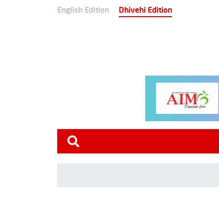
English Edition
Dhivehi Edition
