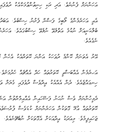
އަހަންނަށް ފެނުނެވެ. އަދި ރަކި ހިނިތުންވުމަކާއެކު ދުވެފައި
އެއީ އަހަރެމެންގެ ލޯބީގެ ފަސާނާ ފެށުނު ހިސާބެވެ. އަބަދުހ
ބެލްކަނީއަށް ނުކުމެ އަތްލެވޭ ނުލެވޭ ހިސާބުގައެވެ. އަހަރެނ
ނެގެއެވެ.
އޭރު އެތަނަށް ކޮންމެ ދުވަހަކު އަންނަ ކޮތަރާއެކު އެހެން ކޮ
އަހރެމެން އެއްބަސްވީ ކޮތަރުތައް ހަދާ އެއްޗެއް ހެދުމަށެވެ.
ހިނގައްޖެއެވެ. ދެން އެއާއެކު އީދާވެސް ދުވެފައި ގެޔަށް ވަދެ
ދެމީހުންނަށް ވެސް ނުހަނު ފަސޭހައިން އެއްއިމާރާތުން އަނެ
ކޮތަރުތައް އުޅޭ ގޮތަކުން އަހަރެންނަށް ކުޑަވެސް ފުރުސަތެއް
ޖަހައިފީމެވެ. މިއަދަކު އީދާއަކަށް އެގޮތަކަށް ނުބެޗޭނެއެވެ.