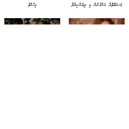
މަސައްކަތްކުރާ އަންހެނުން މި ލިޔުން ކިޔާލާ
މިހެންވެ
4 އަހރު ކުރިން
6 އަހރު ކުރިން
ވާހަކަ: އަހަންނަށް އެހީވެދޭށެވެ!
ކުރުވާހަކަ: އަހަރެންވީ އިޝްގީ ލޯތްބެވެ!
6 އަހރު ކުރިން
6 އަހރު ކުރިން