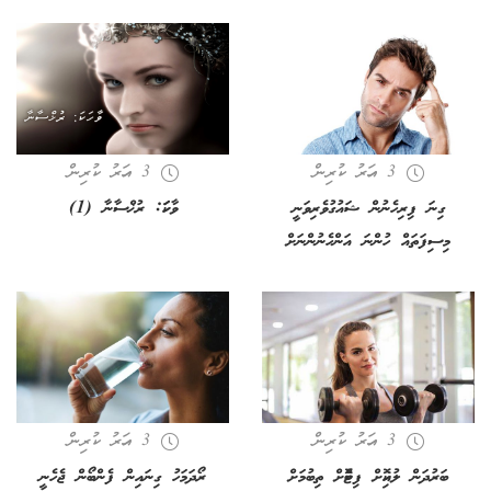
3 އަހރު ކުރިން
3 އަހރު ކުރިން
ގިނަ ފިރިހެނުން ޝައުގުވެރިވަނީ
ވާހަކަ: ރުޚްސާނާ (1)
މިސިފަތައް ހުންނަ އަންހެނުންނަށް
3 އަހރު ކުރިން
3 އަހރު ކުރިން
ބަރުދަން ލުއިކޮށް ފިޓްކޮށް ތިބުމަށް
ރޯދަމަހު ގިނައިން ފެންބޯން ޖެހެނީ