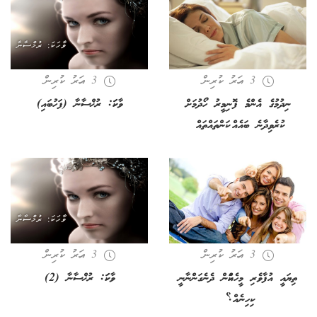
3 އަހރު ކުރިން
3 އަހރު ކުރިން
ނިދުމުގެ އެންމެ ފޮނިމީރު ހޯދުމަށް
ވާހަކަ: ރުޚްސާނާ (ފަހުބައި)
ކުރެވިދާނެ ބައެއް ކަންތައްތައް
3 އަހރު ކުރިން
3 އަހރު ކުރިން
ތިޔައީ އުފާވެރި މީހެއްކަން ދެނެގަންނާނީ
ވާހަކަ: ރުޚްސާނާ (2)
ކިހިނެއް؟