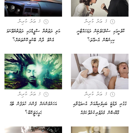
3 އަހރު ކުރިން
3 އަހރު ކުރިން
ކާވެނީގައި ސުލްޙަވެރިކަން ދަމަހައްޓާނީ
އަލި ދަތުރުކުރާ ސްޕީޑްގައި ދަތުރުކުރެވޭނަމަ
ކިހިނެއްކަން އެނގޭތަ؟
އެންމެ ދާން ބޭނުމީ ކޮންތަނަކަށް؟
3 އަހރު ކުރިން
3 އަހރު ކުރިން
ގުގުރި ދެމުމަކީ ބައިވެރިޔާއަށް އުނދަގުލާއި
އަހަރެމެންނަށް ފެންނަ ހުވަފެން ތަކުގެ
މާޔޫސްކަން މެދުވެރި ކުރުވާ ކަމެއް
ޙަގީގަތަކީ ކޮބާ؟