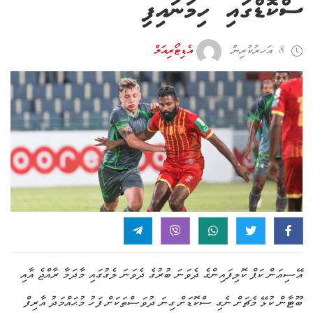
ސްކޮޑްގައި ހިމަނައިފި
8 އަހރު ކުރިން
އެޑިޓޯރިއަލް
އޭސިއަން ކަޕް ކޮލިފައިންގެ ދެވަނަ ބުރުގެ ދެވަނަ ލެގުގައި މާދަމާ ރާއްޖެ އާއި
ބޫޓާން ކުޅޭ މެޗަށް ނެގި ސްކޮޑަށް ގިނަ ދުވަސްތަކަށް ފަހު މުޙައްމަދު އާރިފް