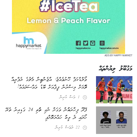
ADS BY HAPPY MARKET
މަގުބޫލު ލިޔުންތައް
ވޯލްޑް ކަޕް ހޫނުވެއްޖެ: އާޖެންޓީނާ މެޗުގެ ރެފްރީއާ
ދެކޮޅަށް މިސްރުން ފީފާއަށް ބޮޑު މައްސަލައެއް!
1 މަސް ކުރިން
ފޭދޫ ފިހާރައަކުން ވަގަށް ނެގި ތަކެތި 24 ގަޑިއިރު ތެރޭ
ހޯދައި ދެ މީހަކު ހައްޔަރުކޮށްފި
22 ދުވަސް ކުރިން