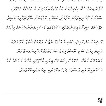
ކްލަބު އީގަލްސްގެ މިޑްފީލްޑަރު ބަކާއަށް ފާއިތުވެދިޔަ ދެ އަހަރުގެ ތެރޭގައި
ސްކޮޑުން ޖާގަ ލިބިފައެއް ނުވެއެވެ. ބަކާއަކީ ރާއްޖެއަށް ސާފް ޗެމްޕިއަންޝިޕް
2008ގެ ތަށި ހޯދައިދިން ގައުމީ ސްކޮޑުގައި ވެސް ހިމެނުނު ކުޅުންތެރިއެކެވެ.
އޭޝިއަން ކަޕް ކޮލިފައިންގައި މާދަމާރޭ ބޫޓާނާ ދެކޮޅަށް ރާއްޖެ ކުޅޭ މެޗުގެ
ކުރިން މިއަދު ބޭއްވި ނޫސްވެރިންގެ ބައްދަލުވުމަށް ހާޒިނުރުނުވުމުން
މާދަމާރޭގެ މެޗުގެ ސްކޮޑުން މިހާތަނަށް ދިވެހި ރާއްޖޭގައި އުފެދުނު އެންމެ މޮޅު
ކުޅުންތެރިޔާ އަލީ އަޝްފާގް (ދަގަނޑޭ) ވަނީ ޓީމުން ވަކިކޮށްފައެވެ.
ޓެގު