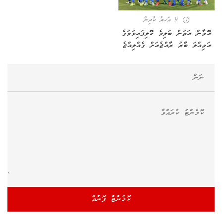
9 އަހރު ކުރިން
އޮމާން އަތުން ބަލިވެ ކޮލިފައިވުމުގެ
އަމިއްލަ ބާރު ރާއްޖެއަށް ގެއްލިއްޖެ