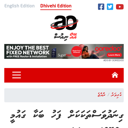
English Edition
Dhivehi Edition
ADS BY OOREDOO
ކުޅިވަރު
ރާއްޖެ
ގިނަދުވަސްތަކަކަށް ފަހު ބަކާ ގައުމީ