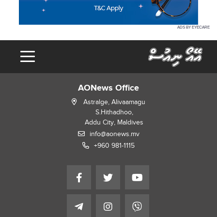
ADS BY EYECARE
AONews Office
Astralge, Alivaamagu
S.Hithadhoo,
Addu City, Maldives
info@aonews.mv
+960 981-1115