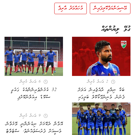
އޭޝިއަން ކަޕް ކޮލިފައިން
މުހައްމަދު އާރިފް
ގުޅޭ ލިޔުންތައް
2 އަހރު ކުރިން
6 އަހރު ކުރިން
ބަކާ ނިޔާވީ ރާއްޖެއިން އަލަށް
32 ކުޅުންތެރިންނާއެކު ގައުމީ
ފެނުނު މެނިންގޮކޯކޮލް ބަލީގައި
ސްކޮޑް އިއުލާންކޮށްފި
9 އަހރު ކުރިން
އޮމާނާ ދެކޮޅަށް ނިކުންނާނީ މޮޅުވާން،
މެސީއަށް ފުރުސަތެއްނެތް: ސްޓެވާޓް