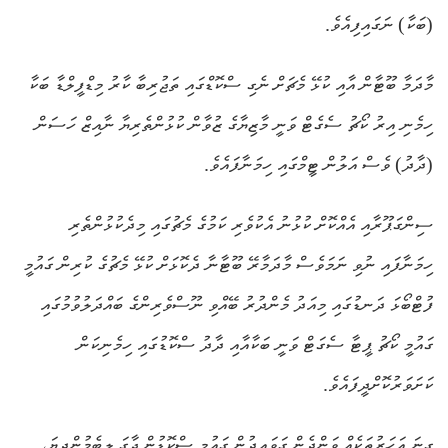
(ބަކާ) ނަގައިފިއެވެ.
މާދަމާ ބޫޓާން އާއި ކުޅޭ މެޗަށް ނެގި ސްކޮޑްގައި ތަޖުރިބާ ކާރު މިޑްފީލްޑާ ބަކާ
ހިމެނި އިރު ކޯޗު ސެގެޓް ވަނީ މާޒިޔާގެ ޒުވާން ކުޅުންތެރިޔާ ނާއިޒް ހަސަން
(ދާދު) ވެސް އަލުން ޓީމްގައި ހިމަނާފައެވެ.
ސިންގަޕޫރާއި އެއްކޮށް ކުޅުނު އެކުވެރި ކަމުގެ މެޗުގައި މިދެކުޅުންތެރި
ހިމަނާފައި ނުވި ނަމަވެސް މާދަމާރޭ ބޫޓާނާ ދެކޮޅަށް ކުޅޭ މެޗުގެ ކުރިން ގައުމީ
ފުޓްބޯޅަ ދަނޑުގައި މިއަދު މެންދުރު ބޭއްވި ނޫސްވެރިންގެ ބައްދަލުވުމުގައި
ގައުމީ ކޯޗު ޕީޓާ ސެގަޓް ވަނީ ބަކާއާއި ދާދު ސްކޮޑުގައި ހިމެނިކަން
ކަށަވަރުކޮށްދީފައެވެ.
ގިނަ އަހަރުތަކެއް ވަންދެން ގަވައިދުން ގައުމީ ސްކޮޑުން ޖާގަ ލިބެމުންދިޔަ،