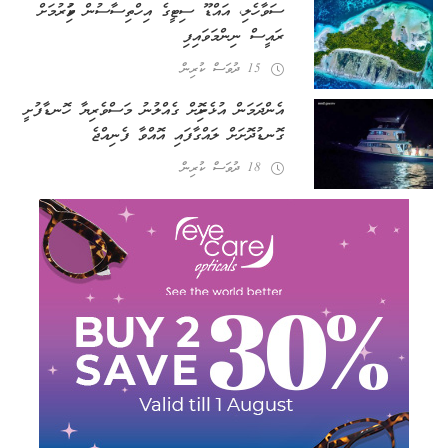
ސަވާހެލި، އައްޑޫ ސިޓީގެ އިހްތިސާސުން ވަކިކުރުމަށް
ރައީސް ނިންމަވައިފި
15 ދުވަސް ކުރިން
އެންދަމަން އުޅެނިކޮށް ގެއްލުނު މަސްވެރިޔާ ހޮނޑާފުށީ
ގޮނޑުދޮށަށް ލައްގާފައި އޮއްވާ ފެނިއްޖެ
18 ދުވަސް ކުރިން