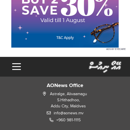
ADS BY EYECARE
AONews Office
Astralge, Alivaamagu
S.Hithadhoo,
Addu City, Maldives
info@aonews.mv
+960 981-1115