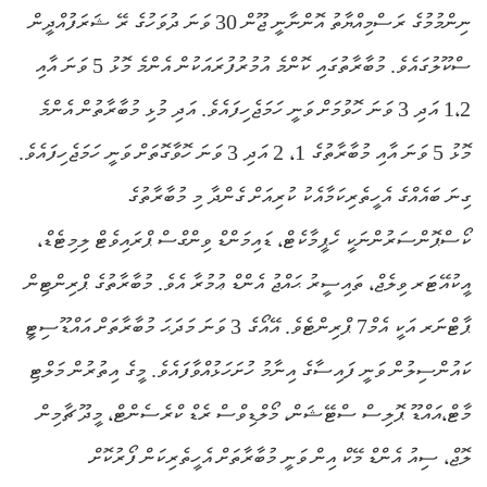
ނިންމުމުގެ ރަސްމިއްޔާތު އޮންނާނީ ޖޫން 30 ވަނަ ދުވަހުގެ ރޭ ޝަރަފުއްދީން
ސްކޫލުގައެވެ. މުބާރާތުގައި ކޮންމެ އުމުރުފުރައަކުން އެންމެ މޮޅު 5 ވަނަ އާއި
1،2 އަދި 3 ވަނަ ހޮވުމަށް ވަނީ ހަމަޖެހިފައެވެ. އަދި މުޅި މުބާރާތުން އެންމެ
މޮޅު 5 ވަނަ އާއި މުބާރާތުގެ 1، 2 އަދި 3 ވަނަ ހޮވާގޮތަށް ވަނީ ހަމަޖެހިފައެވެ.
ގިނަ ބައެއްގެ އެހީތެރިކަމާއެކު ކުރިއަށް ގެންދާ މި މުބާރާތުގެ
ކޯސްޕޮންސަރުންނަކީ ހެޕީމާކެޓް، ޑައިމަންޑް ވިންގްސް ޕްރައިވެޓް ލިމިޓެޑް،
އީކުއޭޓަރ ވިލެޖް، ތައިސީރު ޙައްޖު އެންޑް ޢުމުރާ އެވެ. މުބާރާތުގެ ޕްރިންޓިން
ޕާޓްނަރ އަކީ އެމް7 ޕްރިންޓެވެ. އޭއޯގެ 3 ވަނަ މަދަޙަ މުބާރާތަށް އައްޑޫސިޓީ
ކައުންސިލުން ވަނީ ފައިސާގެ އިނާމު ހުށަހަޅުއްވާފައެވެ. މީގެ އިތުރުން މަލްޓި
މާޓް،އައްޑޫ ޕޮލިސް ސްޓޭޝަން، މޯލްޑިވްސް ރެޑް ކްރެސެންޓް، މީދޫ ޗާމިން
ލޮޖް، ސިއު އެންޑް މޭކް އިން ވަނީ މުބާރާތަށް އެހީތެރިކަން ފޯރުކޮށް