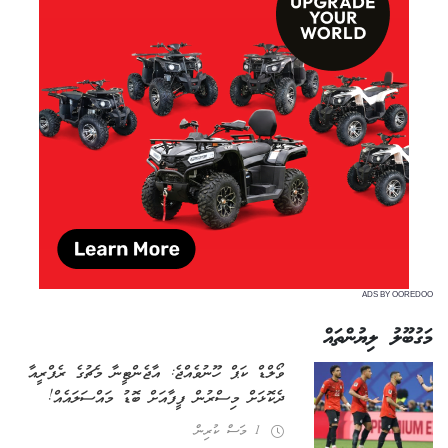
ADS BY OOREDOO
މަގުބޫލު ލިޔުންތައް
ވޯލްޑް ކަޕް ހޫނުވެއްޖެ: އާޖެންޓީނާ މެޗުގެ ރެފްރީއާ
ދެކޮޅަށް މިސްރުން ފީފާއަށް ބޮޑު މައްސަލައެއް!
1 މަސް ކުރިން