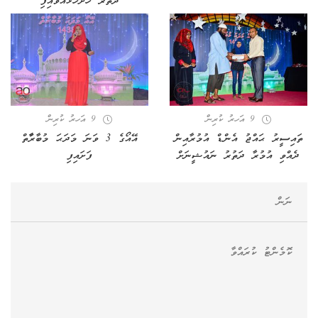
ދަތުރު ހުށަހަޅުއްވައިފި
9 އަހރު ކުރިން
9 އަހރު ކުރިން
ތައިސީރު ޙައްޖު އެންޑް އުމުރާއިން
އޭއޯގެ 3 ވަނަ މަދަޙަ މުބާރާާތް
ދެއްވި އުމުރާ ދަތުރު ނައުޝީނަށް
ފަށައިފި