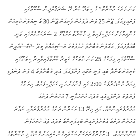
ވަނަ މަދަޙަ މުބާރާތް” ގެ ހިތަދޫ ބުރު ރޭ ޝަރަފުއްދީން ސްކޫލުގައި
ފަށައިފިއެވެ. ޖޫން 25 ވަނަ ދުވަހުން ފެށިގެން ޖޫން 30 ގެ ނިޔަލަށް ކުރިއަށް
ގެންދިއުމަށް ހަމަޖެހިފައިވާ މި މުބާރާތް އައްޑޫގެ 2 ސަރަހައްދެއްގައި ވަނީ
ބާއްވާފައެވެ. އެގޮތުން މުބާރާތް ހުޅުވުމުގެ ރަސްމިއްޔާތު މީދޫ ޝަމްސުއްދީން
ސްކޫލުގައި މިމަހުގެ 25 ވަނަ ދުވަހުގެ ހަވީރު ބާއްވާފައިވާއިރު ހިތަދޫގައި
ކުރިއަށް ގެންދާ ބައި ވަނީ ރޭގައި ފަށާފައެވެ. އަދި މުބާރާތުގެ 4 ވަނަ ދަންފަޅި
މިއަދު މެންދުރުފަހު 2:00 ގައި ފެށުމަށް ވަނީ ހަމަޖެހިފައެވެ. މިއަދުގެ
ފުރަތަަމަ ދަންފަޅީގައި މަދަޙަ ހުށަހަޅާނީ 7 އަހަރުން ދަށުގެ
އުމުރުފުރައިންނެވެ. އަދި މިރޭ 13 އަހަރުން ދަށުގެ އުމުރުފުރައާއި ނަވާރަ
އަހަރުން ދަށުގެ އުމުރުފުރައިން ބައިވެރިންގެ މަދަޙަ ތައް ހުށަހެޅުން
އޮންނާނެއެވެ.
3 އުމުރުފުރައަކަށް ބަހާލައިގެން ކުރިއަށް ގެންދާ މި މުބާރާތުގެ