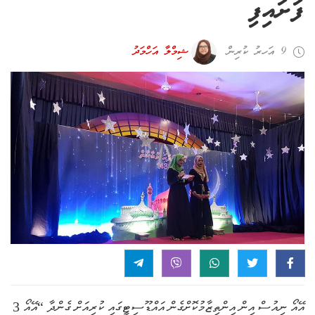
ފަށައިފި
9 އަހރު ކުރިން
ޝިމްލާ އަހްމަދު
އޭއޯ ނިއުސް އިން އިންތިޒާމުކޮށްގެން އައްޑޫސިޓީގައި ކުރިއަށް ގެންދާ “އޭއޯ 3