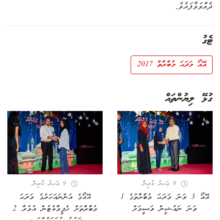
ދެއްވަވާފައެވެ.
ޓެގު
އޭއޯ މަދަޙަ މުބާރާތް 2017
ގުޅޭ ލިޔުންތައް
9 އަހރު ކުރިން
9 އަހރު ކުރިން
އޭއޯ 3 ވަނަ މަދަޙަ މުބާރާތުގެ 1
އޭއޯގެ އަންނައަހަރުގެ މަދަޙަ
ވަނަ ނައުޝީން ވަސީމަށް
މުބާރާތަށް ހެޕީމާކެޓުން އުމުރާ 2