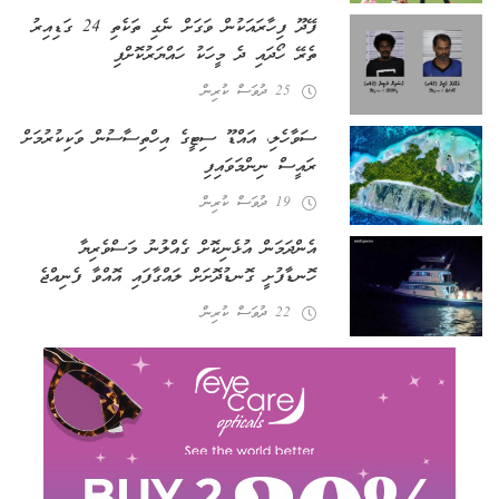
ފޭދޫ ފިހާރައަކުން ވަގަށް ނެގި ތަކެތި 24 ގަޑިއިރު
ތެރޭ ހޯދައި ދެ މީހަކު ހައްޔަރުކޮށްފި
25 ދުވަސް ކުރިން
ސަވާހެލި، އައްޑޫ ސިޓީގެ އިހްތިސާސުން ވަކިކުރުމަށް
ރައީސް ނިންމަވައިފި
19 ދުވަސް ކުރިން
އެންދަމަން އުޅެނިކޮށް ގެއްލުނު މަސްވެރިޔާ
ހޮނޑާފުށީ ގޮނޑުދޮށަށް ލައްގާފައި އޮއްވާ ފެނިއްޖެ
22 ދުވަސް ކުރިން