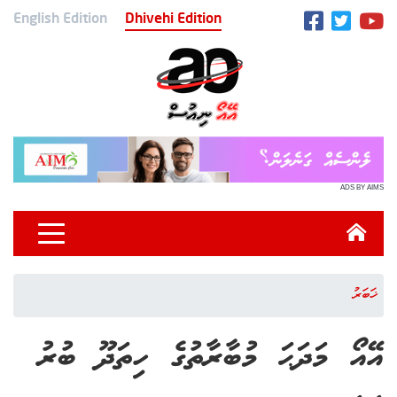
English Edition
Dhivehi Edition
ADS BY AIMS
ޚަބަރު
އޭއޯ މަދަޙަ މުބާރާތުގެ ހިތަދޫ ބުރު