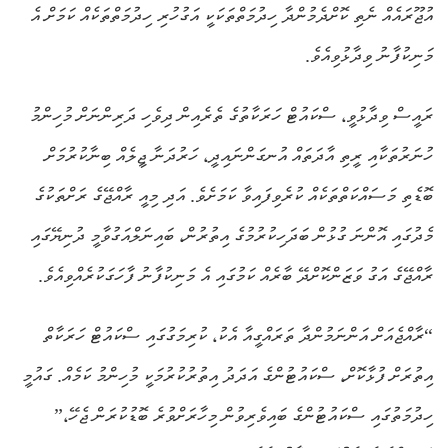
އުޖޫރައެއް ނެތި ކޮށްދެމުންދާ ހިދުމަތްތަކަކީ އަގުހުރި ހިދުމަތްތަކެއް ކަމަށް އެ
މަނިކުފާނު ވިދާޅުވިއެވެ.
ރައީސް ވިދާޅުވީ، ސްކައުޓް ހަރަކާތުގެ ތެރެއިން ދިވެހި ދަރިންނަށް މުހިންމު
ހުނަރުތަކާއި ރީތި އާދަތައް އުނގަންނައިދީ، ހަރުދަނާ ޖީލެއް ބިނާކުރުމަށް
ބޮޑެތި މަސައްކަތްތަކެއް ކުރެވިފައިވާ ކަމަށެވެ. އަދި މިއީ ރާއްޖޭގެ ރަށްތަކުގެ
މެދުގައި އޮންނަ ގުޅުން ބަދަހިކުރުމުގެ އިތުރުން، ބައިނަލްއަގުވާމީ ދުނިޔޭގައި
ރާއްޖޭގެ އަގު ވަޒަންކޮށްދޭ ބާރެއް ކަމުގައި އެ މަނިކުފާނު ފާހަގަކުރެއްވިއެވެ.
“ރާއްޖެއަށް އަންނަމުންދާ ތަރައްގީއާ އެކު، ކުރިމަގުގައި ސްކައުޓް ހަރަކާތް
އިތުރަށް ފުޅާކޮށް، ސްކައުޓުންގެ އަދަދު އިތުރުކުރުމަކީ މުހިންމު ކަމެއް. ގައުމީ
ހިދުމަތުގައި ސްކައުޓުންގެ ބައިވެރިވުން މިހާރަށްވުރެ ބޮޑުކުރަން ޖެހޭ،”