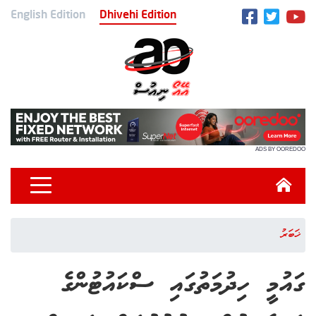
English Edition
Dhivehi Edition
ADS BY OOREDOO
ޚަބަރު
ގައުމީ ހިދުމަތުގައި ސްކައުޓުންގެ