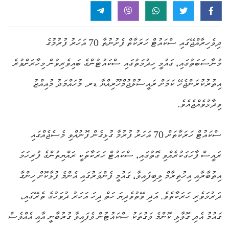
ދިވެހިރާއްޖޭގައި ސްކައުޓް ހަރަކާތް ފެށުނުތާ 70 އަހަރު ފުރުމުގެ
މުނާސަބަތުގައި، ގައުމީ ހިދުމަތުގައި ސްކައުޓުންގެ ބައިވެރިވުން މިހާރަށްވުރެ
އިތުރުކުރަންޖެހޭ ކަމަށް ރައީސުލްޖުމްހޫރިއްޔާ ޑރ. މުހައްމަދު މުއިއްޒު
ވިދާޅުވެއްޖެއެވެ.
ސްކައުޓް ހަރަކާތަށް 70 އަހަރު ފުރުމާ ގުޅިގެން ފޮނުއްވި މެސެޖެއްގައި
ރައީސް ފާހަގަކުރެއްވި ގޮތުގައި، ސްކައުޓް ހަރަކާތަކީ ރައްޔިތުންގެ ފުރިހަމަ
އިތުބާރާއި އިހުތިރާމް ލިބިފައިވާ، ގައުމީ ފެންވަރުގައި އެންމެ ފުޅާކޮށް ހިންގާ
ދަރުމަވެރި ހަރަކާތެވެ. އަދި ވޭތުވެދިޔަ ހަތް ދިހަ އަހަރު ދުވަހުގެ ތެރޭގައި،
ގައުމު އެދި ގޮވާލި ކޮންމެ ވަގުތަކު ސްކައުޓުން ވެފައިވާ ގުރުބާނީ އާއި އެއްވެސް