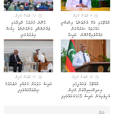
9 ދުވަސް ކުރިން
13 ދުވަސް ކުރިން
ރާއްޖޭގައި އުޅޭ އެންމެންގެ އިންސާނީ
ގާނޫނު ހެދުމުގެ ދާއިރާގައި
ހައްގުތައް ސަރުކާރުން
ޒުވާނުންނާއި އަންހެނުންގެ ހިއްސާ
ރައްކާތެރިކޮށްދޭނެ: ރައީސް
އިތުރުކުރަނީ
18 ދުވަސް ކުރިން
25 ދުވަސް ކުރިން
ރާއްޖޭގެ ތަރައްގީގައި
ރައީސް ގަތަރަށް ކުރެއްވި ދަތުރުފުޅު
އިނގިރޭސިވިލާތުން ވެދިން
ނިންމަވާލައްވައިފި
އެހީތެރިކަން ރައީސް ފާހަގަކުރައްވައިފި