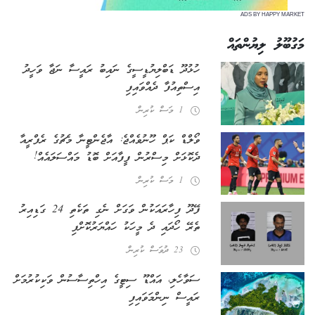
ADS BY HAPPY MARKET
މަގުބޫލު ލިޔުންތައް
ހުޅުދޫ ޑަބްލިޔުޑީސީގެ ނައިބު ރައީސާ ނަޖާ ވަހީދު
އިސްތިއުފާ ދެއްވައިފި
1 މަސް ކުރިން
ވޯލްޑް ކަޕް ހޫނުވެއްޖެ: އާޖެންޓީނާ މެޗުގެ ރެފްރީއާ
ދެކޮޅަށް މިސްރުން ފީފާއަށް ބޮޑު މައްސަލައެއް!
1 މަސް ކުރިން
ފޭދޫ ފިހާރައަކުން ވަގަށް ނެގި ތަކެތި 24 ގަޑިއިރު
ތެރޭ ހޯދައި ދެ މީހަކު ހައްޔަރުކޮށްފި
23 ދުވަސް ކުރިން
ސަވާހެލި، އައްޑޫ ސިޓީގެ އިހްތިސާސުން ވަކިކުރުމަށް
ރައީސް ނިންމަވައިފި