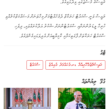
ރައީސްގެ މެސެޖުގައި ވިދާޅުވިއެވެ.
ރައީސް ވަނީ ސްކައުޓް ހަރަކާތް ދެމެހެއްޓުމަށް މިހާތަނަށް މަސައްކަތްކުރެއްވި
ހުރިހާ ލީޑަރުންނަށާއި ސްކައުޓުންނަށް ޝުކުރު އަދާކުރައްވައި، ދިވެހި
ސްކައުޓް ހަރަކާތަށް ފާގަތިކަމާއި ކާމިޔާބީއަށް އެދިވަޑައިގެންފައެވެ.
ޓެގު
ރައީސުލްޖުމްހޫރިއްޔާ ޑރ.މުހައްމަދު މުއިއްޒު
ސްކައުޓް
ގުޅޭ ލިޔުންތައް