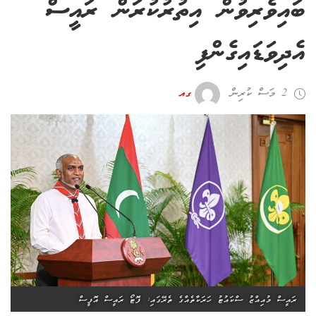
ބައިވެރިވުން އިތުރުކުރަން ރައީސް
އެދިވަޑައިގެންފި
2 މަސް ކުރިން
ގއ
ރައީސް މުއިއްޒު ސްކައުޓު ހަރަކާތެއްގެ ތެރޭގައި: ފޮޓޯ ރައީސް އޮފީސް