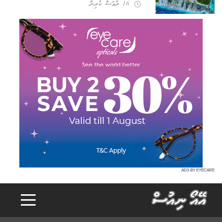
16 ދުވަސް ކުރިން
ADS BY EYECARE