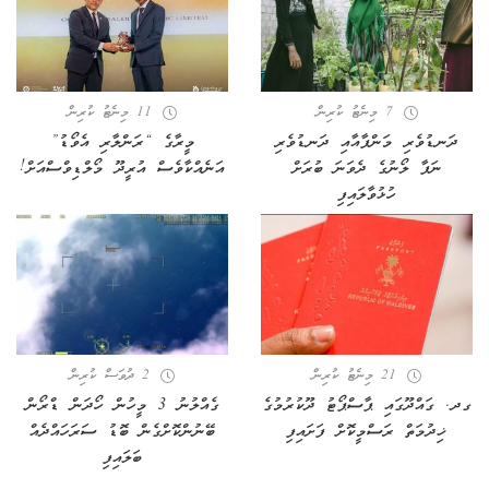
7 މިނެޓު ކުރިން
11 މިނެޓު ކުރިން
ދަނޑުވެރި މަންފާއާއި ދަނޑުވެރި
މީރާގެ “ރަންލާރި އެވޯޑު”
ނަފާ ލޯނުގެ ދެވަނަ ބުރަށް
އަނެއްކާވެސް އުރީދޫ މޯލްޑިވްސްއަށް!
ހުޅުވާލައިފި
21 މިނެޓު ކުރިން
2 ދުވަސް ކުރިން
ގދ. ގައްދޫގައި ޕާސްޕޯޓު ދޫކުރުމުގެ
ގެއްލުނު 3 މީހުން ހޯދަން ޑްރޯން
ޚިދުމަތް ރަސްމީކޮށް ފަށައިފި
ބޭނުންކޮށްގެން ބޮޑު ސަރަހައްދެއް
ބަލައިފި