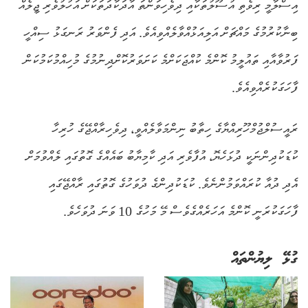
އިސްލާމީ ރިވެތި އުސޫލުތަކާއި ދިވެހިވަންތަ އާދަކާދަތަކަށް އަހުލުވެރި ޖީލެއް
ބިނާކުރުމުގެ މައްޗަށް އަލިއަޅުއްވާލެއްވިއެވެ. އަދި ފެންވަރު ރަނގަޅު ސިއްހީ
ފަރުވާއާއި ތައުލީމު ކޮންމެ ކުއްޖަކަށްމެ ކަށަވަރުކޮށްދިނުމުގެ މުހިއްމުކަމުކަން
ފާހަގަކުރެއްވިއެވެ.
ރައީސުލްޖުމްހޫރިއްޔާގެ ހިތާބު ނިންމަވާލެއްވީ، ދިވެހިރާއްޖޭގެ ހުރިހާ
ކުޑަކުދިންނަކީ ދުޅަހެޔޮ، އުފާވެރި އަދި ކާމިޔާބު ބައެއްގެ ގޮތުގައި ލެއްވުމަށް
އެދި ދުއާ ކުރައްވަމުންނެވެ. ކުޑަކުދިންގެ ދުވަހުގެ ގޮތުގައި ރާއްޖޭގައި
ފާހަގަކުރަނީ ކޮންމެ އަހަރެއްގެވެސް މޭ މަހުގެ 10 ވަނަ ދުވަހެވެ.
ގުޅޭ ލިޔުންތައް