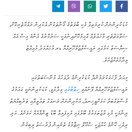
ކުޑަކުދިންނަށް ކުރިމަތިވާ އެކި ބާވަތުގެ ގޯނާތަކުން އެކުދިން ރައްކާތެރިކޮށް،
ސަލާމަތްތެރި މާހައުލެއް ގާއިމުކޮށްދިނުމަކީ ސަރުކާރުގެ އެންމެ އިސް އެއް
ސިޔާސަތު ކަމުގައި ރައީސުލްޖުމްހޫރިއްޔާ ޑރ މުހައްމަދު މުއިއްޒު
ވިދާޅުވެއްޖެއެވެ.
މިއަދު ފާހަގަކުރަމުންދާ ކުޑަކުދިންގެ ދުވަހުގެ މުނާސަބަތުގައި
ރައީސުލްޖުމްހޫރިއްޔާ ފޮނުއްވި
ޚިޠާބުގައި
ވިދާޅުވީ، ކުޑަކުދިންނަކީ ގައުމުގެ
މުސްތަގްބަލު ކަމަށްވީހިނދު، އެކުދިންނަށް ރަނގަޅު ތައުލީމާއި ތަރުބިއްޔަތު
ދިނުމަކީ މުޅި މުޖުތަމައުގެ ބޮލުގައި އެޅިފައިވާ ބޮޑު ޒިންމާއެއް ކަމަށެވެ. އަދި
ދިވެހި ކޮންމެ ކުއްޖަކީ ސްކޫލް ނިޒާމުގެ ތެރެއިން ފުރުސަތު ލިބިގެން