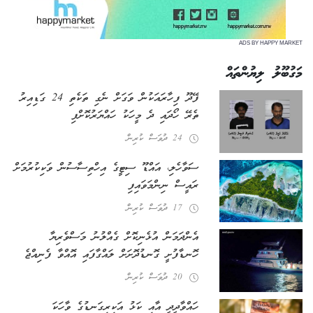
ADS BY HAPPY MARKET
މަގުބޫލު ލިޔުންތައް
ފޭދޫ ފިހާރައަކުން ވަގަށް ނެގި ތަކެތި 24 ގަޑިއިރު
ތެރޭ ހޯދައި ދެ މީހަކު ހައްޔަރުކޮށްފި
24 ދުވަސް ކުރިން
ސަވާހެލި، އައްޑޫ ސިޓީގެ އިހްތިސާސުން ވަކިކުރުމަށް
ރައީސް ނިންމަވައިފި
17 ދުވަސް ކުރިން
އެންދަމަން އުޅެނިކޮށް ގެއްލުނު މަސްވެރިޔާ
ހޮނޑާފުށީ ގޮނޑުދޮށަށް ލައްގާފައި އޮއްވާ ފެނިއްޖެ
20 ދުވަސް ކުރިން
ހައްވާދީދީ އާއި ކަޅު އަކިރިގަނޑުގެ ވާހަކަ