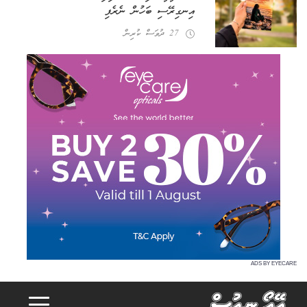
އިނގިރޭސި ބަހުން ނެރެފި
27 ދުވަސް ކުރިން
ADS BY EYECARE