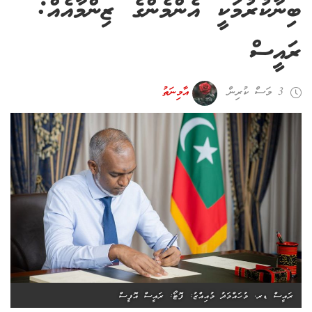
ބިނާކުރުމަކީ އެންމެންގެ ޒިންމާއެއް:
ރައީސް
3 މަސް ކުރިން
އާމިނަތު
ރައީސް ޑރ. މުހައްމަދު މުއިއްޒު: ފޮޓޯ: ރައީސް އޮފީސް