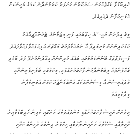
ހެދިބޮޑުވާ ކުއްޖެއްކަން ސަރުކާރުން ކަށަވަރު ކުރަމުންދާނެ ކަމުގެ ޔަގީންކަން
އެމަނިކުފާނު ދެއްވިއެވެ.
މީގެ އިތުރުން ރައީސްގެ ހިތާބުގައި ވަނީ މިޒަމާނުގެ ޓެކްނޮލޮޖީއާއެކު
ކުޑަކުދިންނަށް ކުރިމަތިވާ އާ ނުރައްކާތަކުގެ މައްޗަށް އަލިއަޅުއްވާލައްވާފައެވެ.
ވަސީލަތްތައް ބޭނުންކުރުމުގައި ބައެއް ކުދިންނަށް އިއާދަނުކުރެވޭ ފަދަ ބޮޑެތި
ގެއްލުންތައް ލިބެމުންދާކަން ފާހަގަކުރައްވައި، މިކަމުގައި ބެލެނިވެރިންނާއި
މުދައްރިސުން އާ ވިސްނުންތަކެއް ގެންގުޅެންޖެހޭ ކަމަށް އެމަނިކުފާނު
ވިދާޅުވިއެވެ.
އިތުރަށް ރައީސް ފާހަގަކުރެއްވި ކަންތައްތަކުގެ ތެރޭގައި ކުދިން ހެދިބޮޑުވާއިރު
އާއިލާއާއި ސްކޫލުގެ ތެރެއިން ލޯތްބާއި ހިތްވަރު ދިނުމުގެ މުހިންމު ކަމާއި