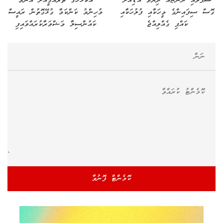
ސަޕްލައި ދޯންޏެއް ދިޔަވެ އަޑިއަށް
އުކުޅަހުގެ ތަރައްގީއަށް އެންމެ
ގޮސް ސިފައިންގެ މީހަކާއި ފުލުހަކާއި
މުހިންމު ކަންކަމާ ގުޅޭގޮތުން ރައީސް
ކައްޕި ގެއްލިއްޖެ
ކައުންސިލާ މަޝްވަރާކުރައްވައިފި