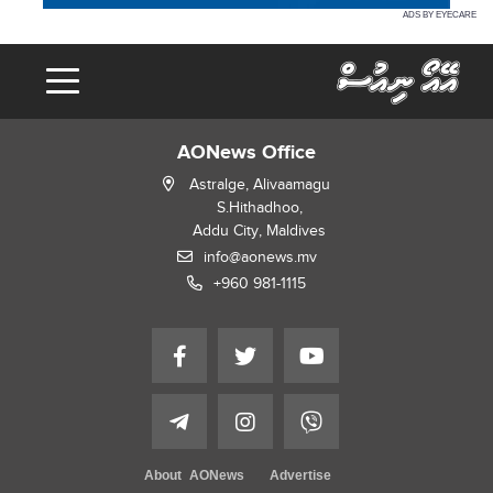
ADS BY EYECARE
AONews Office
Astralge, Alivaamagu
S.Hithadhoo,
Addu City, Maldives
info@aonews.mv
+960 981-1115
About AONews
Advertise