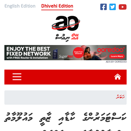
English Edition
Dhivehi Edition
ADS BY OOREDOO
ޚަބަރު
ކަސްޓަމަރުންގެ ކާޑާއި ޒާތީ މައުލޫމާތު