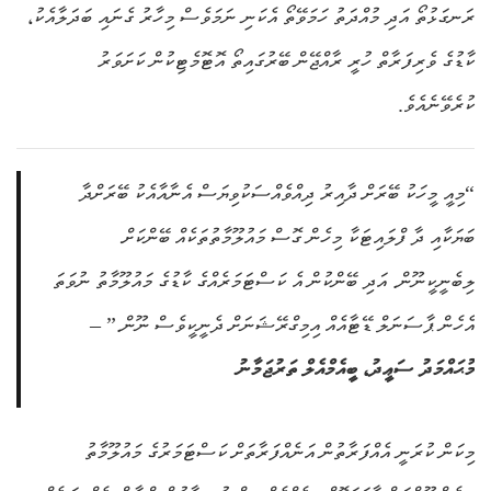
ރަނގަޅުތޯ އަދި މުއްދަތު ހަމަވޭތޯ އެކަނި ނަމަވެސް މިހާރު ގެނައި ބަދަލާއެކު،
ކާޑުގެ ވެރިފަރާތް ހުރީ ރާއްޖޭން ބޭރުގައިތޯ އޮޓޮމެޓިކުން ކަށަވަރު
ކުރެވޭނެއެވެ.
“މިއީ މީހަކު ބޭރަށް ދާއިރު ދިއްވެއްސަކުވިޔަސް އެނާއާއެކު ބޭރަށްދާ
ބަޔަކާއި ދާ ފްލައިޓަކާ މިހެން ގޮސް މައުލޫމާތުތަކެއް ބޭންކަށް
ލިބެނީކީނޫން. އަދި ބޭންކުން އެ ކަސްޓަމަރެއްގެ ކާޑުގެ މައުލޫމާތު ނުވަތަ
އެހެން ޕާސަނަލް ޑޭޓާއެއް އިމިގްރޭޝަނަށް ދެނީކީވެސް ނ
ޫން.” –
މުޙައް
މަދު ސަޢީދު، ބީއެމްއެލް ތަރުޖަމާނު
މިކަން ކުރަނީ އެއްފަރާތުން އަނެއްފަރާތަށް ކަސްޓަމަރުގެ މައުލޫމާތު