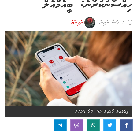
ހިއްސާނުކުރާނެ: ބީއެމްއެލް
3 މަސް ކުރިން
އާމިނަތު
ބީއެމްއެލް މޯބައިލް އެޕް: ފޮޓޯ ފަރުދުން