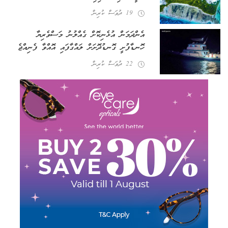
19 ދުވަސް ކުރިން
އެންދަމަން އުޅެނިކޮށް ގެއްލުނު މަސްވެރިޔާ
ހޮނޑާފުށީ ގޮނޑުދޮށަށް ލައްގާފައި އޮއްވާ ފެނިއްޖެ
22 ދުވަސް ކުރިން