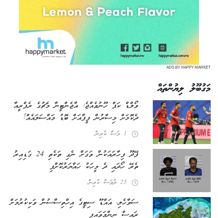
ADS BY HAPPY MARKET
މަގުބޫލު ލިޔުންތައް
ވޯލްޑް ކަޕް ހޫނުވެއްޖެ: އާޖެންޓީނާ މެޗުގެ ރެފްރީއާ
ދެކޮޅަށް މިސްރުން ފީފާއަށް ބޮޑު މައްސަލައެއް!
1 މަސް ކުރިން
ފޭދޫ ފިހާރައަކުން ވަގަށް ނެގި ތަކެތި 24 ގަޑިއިރު
ތެރޭ ހޯދައި ދެ މީހަކު ހައްޔަރުކޮށްފި
25 ދުވަސް ކުރިން
ސަވާހެލި، އައްޑޫ ސިޓީގެ އިހްތިސާސުން ވަކިކުރުމަށް
ރައީސް ނިންމަވައިފި