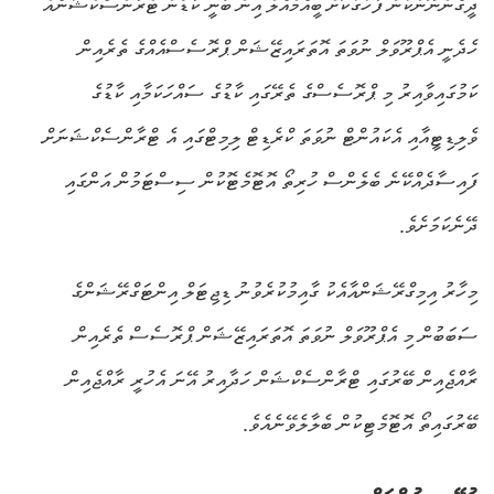
ދީގެންނޫންކަން ފާހަގަކޮށް ބީއެމްއެލް އިން ބުނީ ކާޑުން ޓްރާންސެކްޝަނެއް
ހެދެނީ އެޕްރޫވަލް ނުވަތަ އޮތަރައިޒޭޝަން ޕްރޮސެސްއެއްގެ ތެރެއިން
ކަމުގައިވާއިރު މި ޕްރޮސެސްގެ ތެރޭގައި ކާޑުގެ ސައްހަކަމާއި ކާޑުގެ
ވެލިޑިޓީއާއި އެކައުންޓް ނުވަތަ ކްރެޑިޓް ލިމިޓްގައި އެ ޓްރާންސެކްޝަނަށް
ފައިސާދެއްކޭނެ ބެލެންސް ހުރިތޯ އޮޓޮމެޓޮކުން ސިސްޓަމުން އަންގައި
ދޭނެކަމަށެވެ.
މިހާރު އިމިގްރޭޝަންއާއެކު ގާއިމުކުރެވުނު ޑިޖިޓަލް އިންޓަގްރޭޝަންގެ
ސަބަބުން މި އެޕްރޫވަލް ނުވަތަ އޮތަރައިޒޭޝަން ޕްރޮސެސް ތެރެއިން
ރާއްޖެއިން ބޭރުގައި ޓްރާންސެކްޝަން ހަދާއިރު އޭނަ އެހުރީ ރާއްޖެއިން
ބޭރުގައިތޯ އޮޓޮމެޓިކުން ބެލާލެވޭނެއެވެ.