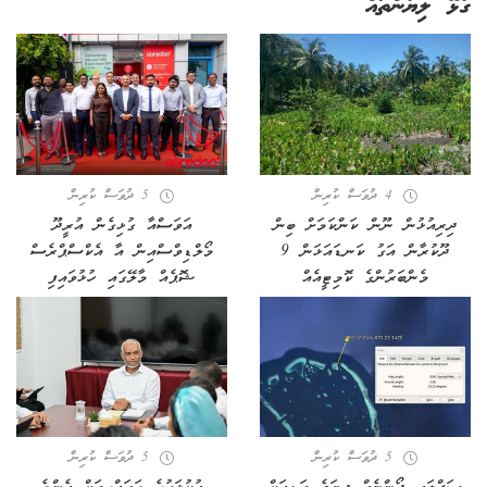
ގުޅޭ ލިޔުންތައް
4 ދުވަސް ކުރިން
5 ދުވަސް ކުރިން
ދިރިއުޅުން ނޫން ކަންކަމަށް ބިން
އަވަސްއާ ގުޅިގެން އުރީދޫ
ދޫކުރާން އަގު ކަނޑައަޅަން 9
މޯލްޑިވްސްއިން އާ އެކްސްޕްރެސް
މެންބަރުންގެ ކޮމިޓީއެއް
ޝޮޕެއް މާލޭގައި ހުޅުވައިފި
5 ދުވަސް ކުރިން
5 ދުވަސް ކުރިން