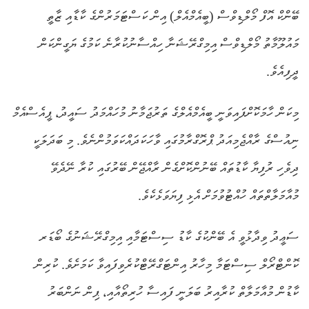
ބޭންކް އޮފް މޯލްޑިވްސް (ބީއެމްއެލް) އިން ކަސްޓަމަރުންގެ ކާޑާއި ޒާތީ
މައުލޫމާތު މޯލްޑިވްސް އިމިގްރޭޝަނާ ހިއްސާނުކުރާނެ ކަމުގެ ޔަގީންކަން
ދީފިއެވެ.
މިކަން ހާމަކޮށްފައިވަނީ ބީއެމްއެލްގެ ތަރުޖަމާނު މުހައްމަދު ސައީދު، ޕީއެސްއެމް
ނިއުސްގެ ރާއްޖެމިއަދު ޕްރޮގްރާމުގައި ވާހަކަދައްކަވަމުންނެވެ. މި ބަދަލަކީ
ދިވެހި ރުފިޔާ ކާޑުތައް ބޭނުންކޮށްގެން ރާއްޖޭން ބޭރުގައި ކުރާ ނޭދެވޭ
މުއާމަލާތްތައް ހުއްޓުވުމަށް އެޅި ފިޔަވަޅެކެވެ.
ސަޢީދު ވިދާޅުވީ އެ ބޭންކުގެ ކާޑު ސިސްޓަމާއި އިމިގްރޭޝަނުގެ ބޯޑަރ
ކޮންޓްރޯލް ސިސްޓަމާ މިހާރު އިންޓަގްރޭޓްކުރެވިފައިވާ ކަމަށެވެ. ކުރިން
ކާޑުން މުއާމަލާތް ކުރާއިރު ބަލަނީ ފައިސާ ހުރިތޯއާއި، ޕިން ނަންބަރު