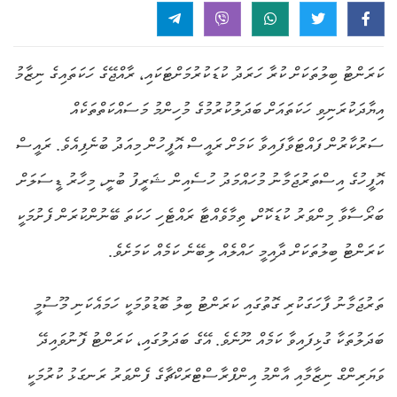
ކަރަންޓު ބިލުތަކަށް ކުރާ ހަރަދު ކުޑަކުރުމަށްޓަކައި، ރާއްޖޭގެ ހަކަތައިގެ ނިޒާމު
އިޔާދަކުރަނިވި ހަކަތައަށް ބަދަލުކުރުމުގެ މުހިންމު މަސައްކަތްތަކެއް
ސަރުކާރުން ފައްޓަވާފައިވާ ކަމަށް ރައީސް އޮފީހުން މިއަދު ބުނެފިއެވެ. ރައީސް
އޮފީހުގެ އިސްތަރުޖަމާނު މުހައްމަދު ހުސެއިން ޝަރީފު ބުނީ، މިހާރު ޑީސަލަށް
ބަރޯސާވާ މިންވަރު ކުޑަކޮށް، ތިމާވެއްޓާ ރައްޓެހި ހަކަތަ ބޭނުންކުރަން ފެށުމަކީ
ކަރަންޓު ބިލުތަކަށް ދާއިމީ ހައްލެއް ލިބޭނެ ކަމެއް ކަމަށެވެ.
ތަރުޖަމާނު ފާހަގަކުރި ގޮތުގައި ކަރަންޓު ބިލު ބޮޑުވުމަކީ ހަމައެކަނި މޫސުމީ
ބަދަލުތަކާ ގުޅިފައިވާ ކަމެއް ނޫނެވެ. އޭގެ ބަދަލުގައި، ކަރަންޓު ފޮނުވައިދޭ
ވަޔަރިންގް ނިޒާމާއި އާންމު އިންފްރާސްޓްރަކްޗާގެ ފެންވަރު ރަނގަޅު ކުރުމަކީ