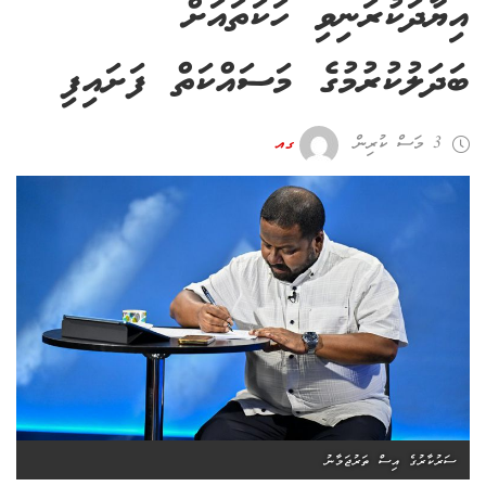
އިޔާދަކުރަނިވި ހަކަތައަށް
ބަދަލުކުރުމުގެ މަސައްކަތް ފަށައިފި
3 މަސް ކުރިން
ގއ
ސަރުކާރުގެ އިސް ތަރުޖަމާނު