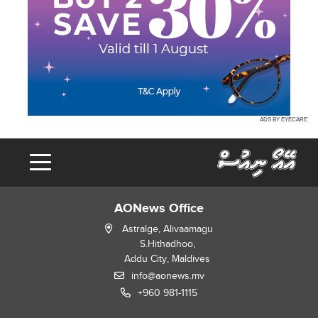
ADS BY EYECARE
AONews Office
Astralge, Alivaamagu
S.Hithadhoo,
Addu City, Maldives
info@aonews.mv
+960 981-1115