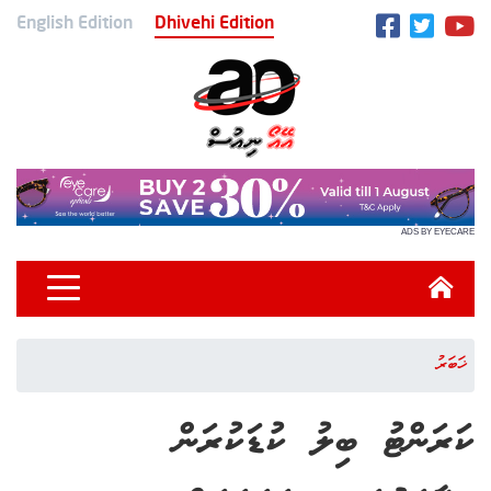
English Edition
Dhivehi Edition
ADS BY EYECARE
ޚަބަރު
ކަރަންޓު ބިލު ކުޑަކުރަން