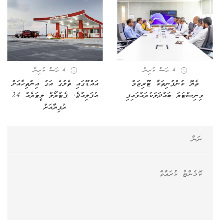
4 މަސް ކުރިން
4 މަސް ކުރިން
ތެޔޮ ކުންފުނިތަކާ ޓޫރިޒަމް
އައްޑޫގައި ތެލުގެ އަގު އިންތިހާއަށް
މިނިސްޓަރު ބައްދަލުކުރައްވައިފި
އުފުލިއްޖެ: ޕެޓްރޯލް ލީޓަރެއް 24
ރުފިޔާއަށް