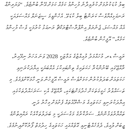
ބިލު ކުޑަކުރުމަށް ކުރެވިދާނެ މުހިންމު ކަމެއް ކަމަށް އޭނާ ބުންޏެވެ. “ވަޔަރިންގް
ރަނގަޅިއްޔާވެސް ކަރަންޓު ބިލު ކުޑަވޭ. އެހެންވީމަ ސީޒަނަލް މައްސަލައަކީ
އެއް މައްސަލަ، ޖެނެރަލް އިންފްރާސްޓްރަކްޗާ ރަނގަޅު ކުރުމަކީ ވެސް މުހިންމު
ކަމެއް،” އޮފީހުން ބުންޏެވެ.
ރައީސް ޑރ. މުހައްމަދު މުއިއްޒުގެ އަމާޒަކީ 2028 ވަނަ އަހަރު ނިމޭއިރު،
ރާއްޖޭގައި ބޭނުންކުރާ ހަކަތައިގެ ތިންބައިކުޅަ އެއްބަޔަކީ އިޔާދަކުރަނިވި
ހަކަތައަށް ބަދަލުކުރުން ކަމަށްވެސް ރައީސް އޮފީހުން ވަނީ ހާމަކޮށްފައެވެ. މި
ތަސައްވުރު ހަގީގަތަކަށް ހެދުމަށްޓަކައި، ރާއްޖޭގެ އެކި ސަރަހައްދުތަކުގައި
އިޔާދަކުރަނިވި ހަކަތައިގެ މަޝްރޫއުތައް ފެށުމަށް މިހާރު ދަނީ
ތައްޔާރުވަމުންނެވެ. ސަރުކާރުގެ މަގުސަދަކީ މި ބަދަލުތަކާއެކު ރައްޔިތުންގެ
ޖީބަށް ލުއިވެ، ދެމެހެއްޓެނިވި ގޮތެއްގައި ހަކަތައިގެ ހިދުމަތް ފޯރުކޮށްދިނުމެވެ.