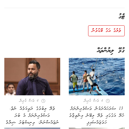
ޓެގު
ތެލުގެ އަގު ބޮޑުވުން
ގުޅޭ ލިޔުންތައް
4 މަސް ކުރިން
4 މަސް ކުރިން
13 ސަރަހައްދަކުން މަސްވެރިންނަށް
ތެޔޮ ލިބުމުގެ ދަތިކަމެއް ނެތް،
ހެޔޮ އަގުގައި ތެޔޮ ލިބޭނެ އިންތިޒާމު
މަސްވެރިންނަށް އެ ބުރަ
ހަމަޖައްސައިފި
ނުޖައްސާނަން: މިނިސްޓަރު ޝިޔާމް