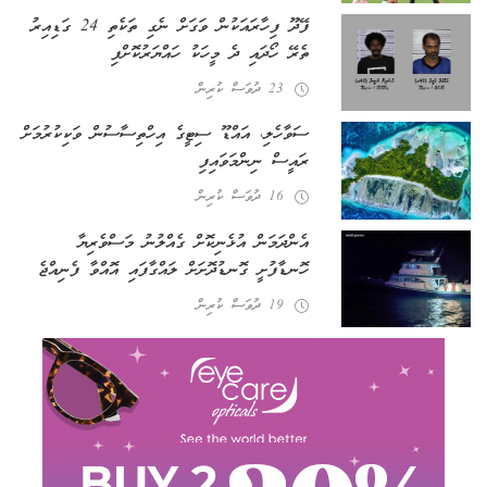
ފޭދޫ ފިހާރައަކުން ވަގަށް ނެގި ތަކެތި 24 ގަޑިއިރު
ތެރޭ ހޯދައި ދެ މީހަކު ހައްޔަރުކޮށްފި
23 ދުވަސް ކުރިން
ސަވާހެލި، އައްޑޫ ސިޓީގެ އިހްތިސާސުން ވަކިކުރުމަށް
ރައީސް ނިންމަވައިފި
16 ދުވަސް ކުރިން
އެންދަމަން އުޅެނިކޮށް ގެއްލުނު މަސްވެރިޔާ
ހޮނޑާފުށީ ގޮނޑުދޮށަށް ލައްގާފައި އޮއްވާ ފެނިއްޖެ
19 ދުވަސް ކުރިން