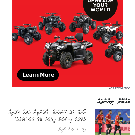
ADS BY OOREDOO
މަގުބޫލު ލިޔުންތައް
ވޯލްޑް ކަޕް ހޫނުވެއްޖެ: އާޖެންޓީނާ މެޗުގެ ރެފްރީއާ
ދެކޮޅަށް މިސްރުން ފީފާއަށް ބޮޑު މައްސަލައެއް!
1 މަސް ކުރިން