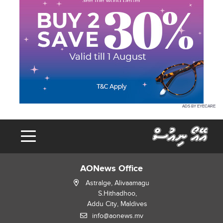
ADS BY EYECARE
AONews Office
Astralge, Alivaamagu
S.Hithadhoo,
Addu City, Maldives
info@aonews.mv