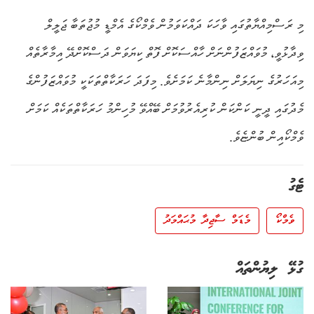
މި ރަސްމިއްޔާތުގައި ވާހަކަ ދައްކަވަމުން ވެމްކޯގެ އެމްޑީ މުޖުތަބާ ޖަލީލް
ވިދާޅުވީ، މުވައްޒަފުންނަށް ހާއްސަކޮށް ފޮތް ކިޔަވަން ދަސްކޮށްދޭ އިމާރާތެއް
މިއަހަރުގެ ނިޔަލަށް ނިންމާނެ ކަމަށެވެ. މިފަދަ ހަރަކާތްތަކަކީ މުވައްޒަފުންގެ
މެދުގައި ދީނީ ކަންކަން ކުރިއެރުވުމަށް ބޭއްވޭ މުހިންމު ހަރަކާތްތަކެއް ކަމަށް
ވެމްކޯއިން ބުންޏެވެ.
ޓެގު
ވެމްކޯ
މެޑަމް ސާޖިދާ މުޙައްމަދު
ގުޅޭ ލިޔުންތައް