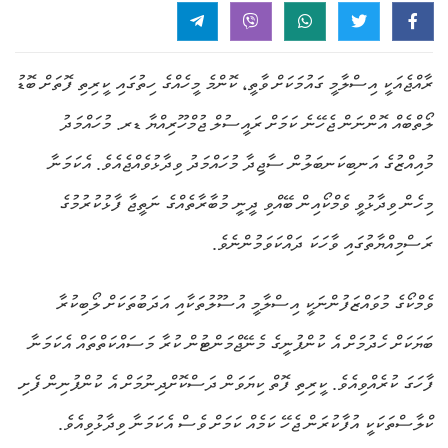
ރާއްޖެއަކީ އިސްލާމީ ގައުމަކަށް ވާތީ، ކޮންމެ މީހެއްގެ ހިތުގައި ކީރިތި ފޮތަށް ބޮޑު
ލޯތްބެއް އޮންނަން ޖެހޭނެ ކަމަށް ރައީސުލް ޖުމްހޫރިއްޔާ ޑރ. މުހައްމަދު
މުއިއްޒުގެ އަނބިކަނބަލުން ސާޖިދާ މުހައްމަދު ވިދާޅުވެއްޖެއެވެ. އެކަމަނާ
މިހެން ވިދާޅުވީ ވެމްކޯއިން ބޭއްވި ދީނީ މުބާރާތެއްގެ ނަތީޖާ ފާޅުކުރުމުގެ
ރަސްމިއްޔާތުގައި ވާހަކަ ދައްކަވަމުންނެވެ.
ވެމްކޯގެ މުވައްޒަފުންނަކީ އިސްލާމީ އުސޫލުތަކާއި އަދަބުތަކަށް ލޯބިކުރާ
ބަޔަކަށް ހެދުމަށް އެ ކުންފުނީގެ މެނޭޖްމަންޓުން ކުރާ މަސައްކަތްތައް އެކަމަނާ
ފާހަގަ ކުރެއްވިއެވެ. ކީރިތި ފޮތް ކިޔަވަން ދަސްކޮށްދިނުމަށް އެ ކުންފުނިން ފެށި
ކްލާސްތަކަކީ އުފާކުރަން ޖެހޭ ކަމެއް ކަމަށް ވެސް އެކަމަނާ ވިދާޅުވިއެވެ.