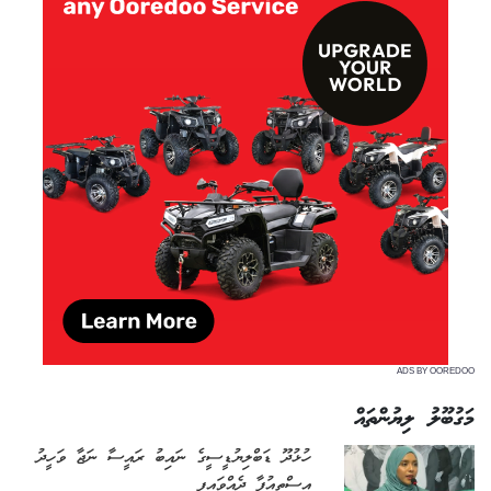
ADS BY OOREDOO
މަގުބޫލު ލިޔުންތައް
ހުޅުދޫ ޑަބްލިޔުޑީސީގެ ނައިބު ރައީސާ ނަޖާ ވަހީދު
އިސްތިއުފާ ދެއްވައިފި