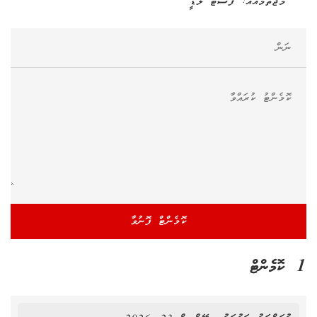
މުޖުތަމައެއް: ފަސްޓް ލޭޑީ
1 ކޮމެންޓް