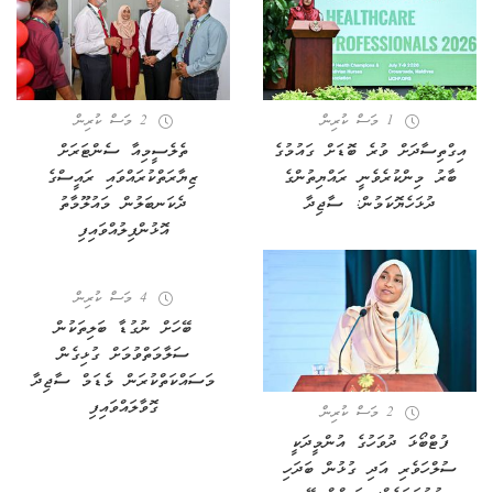
1 މަސް ކުރިން
2 މަސް ކުރިން
އިގްތިސާދަށް ވުރެ ބޮޑަށް ގައުމުގެ
ތެލެސީމިއާ ސެންޓަރަށް
ބާރު މިންކުރެވެނީ ރައްޔިތުންގެ
ޒިޔާރަތްކުރައްވައި ރައީސްގެ
ދުޅަހެޔޮކަމުން: ސާޖިދާ
ދެކަނބަލުން މައުލޫމާތު
އޮޅުންފިލުއްވައިފި
4 މަސް ކުރިން
ބޭހަށް ނުގުޑާ ބަލިތަކުން
ސަލާމަތްވުމަށް ގުޅިގެން
މަސައްކަތްކުރަން މެޑަމް ސާޖިދާ
ގޮވާލައްވައިފި
2 މަސް ކުރިން
ފުޓްބޯޅަ ދުވަހުގެ އުންމީދަކީ
ސުލްހަވެރި އަދި ގުޅުން ބަދަހި