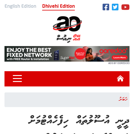
English Edition
Dhivehi Edition
ADS BY OOREDOO
ޚަބަރު
ދީނީ އުސޫލުތައް ހިފެހެއްޓުމަށް