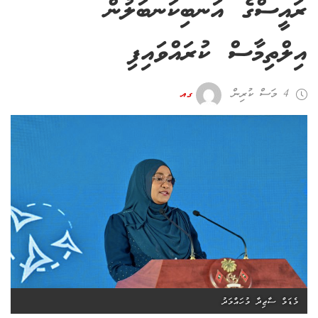
ރައީސްގެ އަނބިކަނބަލުން
އިލްތިމާސް ކުރައްވައިފި
4 މަސް ކުރިން
ގއ
މެޑަމް ސާޖިދާ މުހައްމަދު