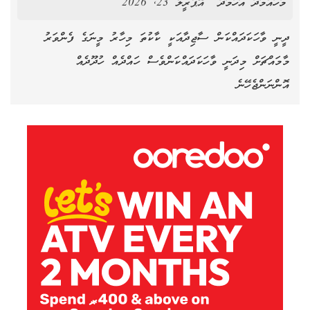
މުހައްމަދު އަހުމަދު
އޭޕްރީލް 23, 2026
ދީނީ ވާހަކަދައްކަން ސާޖިދާއަކީ ކާކުތަ މިހާރު މީނަގެ ފެންވަރު
މާމައްޗަށް މިދަނީ ވާހަކަދައްކަންވެސް ހައްދެއް ހުދޫދެއް
އޮންނަންޖެހޭނެ