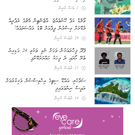
1 މަސް ކުރިން
ވޯލްޑް ކަޕް ހޫނުވެއްޖެ: އާޖެންޓީނާ މެޗުގެ ރެފްރީއާ
ދެކޮޅަށް މިސްރުން ފީފާއަށް ބޮޑު މައްސަލައެއް!
29 ދުވަސް ކުރިން
ފޭދޫ ފިހާރައަކުން ވަގަށް ނެގި ތަކެތި 24 ގަޑިއިރު
ތެރޭ ހޯދައި ދެ މީހަކު ހައްޔަރުކޮށްފި
21 ދުވަސް ކުރިން
ސަވާހެލި، އައްޑޫ ސިޓީގެ އިހްތިސާސުން ވަކިކުރުމަށް
ރައީސް ނިންމަވައިފި
14 ދުވަސް ކުރިން