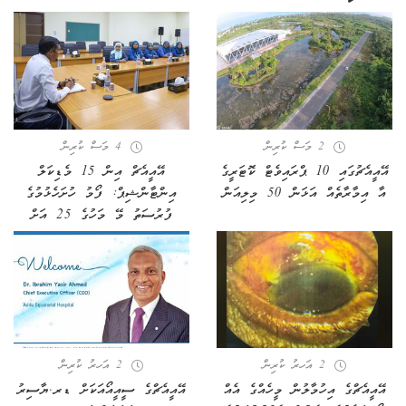
2 މަސް ކުރިން
4 މަސް ކުރިން
އޭއީއެޗުގައި 10 ޕްރައިވެޓް ކޮޓަރީގެ
އޭއީއެޗް އިން 15 މެޑިކަލް
އާ އިމާރާތެއް އަޅަން 50 މިލިއަން
އިންޓާންޝިޕް: ފޯމު ހުށަހެޅުމުގެ
ފުރުސަތު މޭ މަހުގެ 25 އަށް
2 އަހރު ކުރިން
2 އަހރު ކުރިން
އޭއީއެޗްގެ އިހުމާލުން މީހެއްގެ އެއް
އޭއީއެޗްގެ ސީއީއޯއަކަށް ޑރ.ޔާސިރު