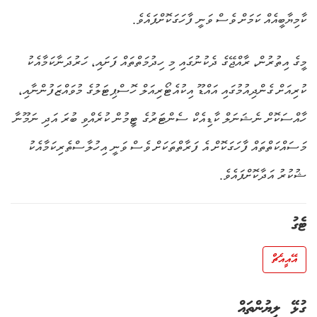
ކާމިޔާބީއެއް ކަމަށް ވެސް ވަނީ ފާހަގަކޮށްފައެވެ.
މީގެ އިތުރުން، ރާއްޖޭގެ ދެކުނުގައި މި ހިދުމަތްތައް ފަށައި، ހަރުދަނާކަމާއެކު
ކުރިއަށް ގެންދިއުމުގައި އައްޑޫ އިކުއެޓޯރިއަލް ހޮސްޕިޓަލުގެ މުވައްޒަފުންނާއި،
ހާއްސަކޮށް ނެޝަނަލް ކާޑިއެކް ސެންޓަރުގެ ޓީމުން ކުރެއްވި ބުރަ އަދި ނަމޫނާ
މަސައްކަތްތައް ފާހަގަކޮށް އެ ފަރާތްތަކަށް ވެސް ވަނީ އިހުލާސްތެރިކަމާއެކު
ޝުކުރު އަދާކޮށްފައެވެ.
ޓެގު
އޭއީއެޗް
ގުޅޭ ލިޔުންތައް