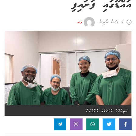
އައްޑޫގައި ފަށައިފި
4 މަސް ކުރިން
ގއ
އޭއީއެޗްގެ ކެތްލެބްގެ ޑޮކްޓަރުން