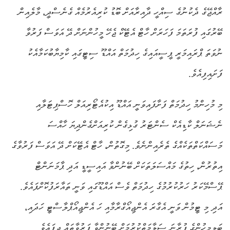
ރާއްޖޭގެ ދެކުނުގެ ސިއްހީ ދާއިރާއަށް ބޮޑު ކުރިއެރުމެއް ގެނެސްދީ، މާލެއިން
ބޭރުގައި ފުރަތަމަ ފަހަރަށް ހާޓް އެޓޭކް ޖެހޭ މީހުންނަށް ދޭ އަވަސް ފަރުވާ
ނުވަތަ ޕްރައިމަރީ ޕީސީއައިގެ ހިދުމަތް އައްޑޫ ސިޓީގައި ކާމިޔާބުކަމާއެކު
ފަށައިފިއެވެ.
މި މުހިންމު ހިދުމަތް ފަށާފައިވަނީ އައްޑޫ އިކުއެޓޯރިއަލް ހޮސްޕިޓަލާއި
ނެޝަނަލް ކާޑިއެކް ސެންޓަރު ގުޅިގެން ކުރިއަށްގެންދިޔަ ހާއްސަ
މަސައްކަތްތަކެއްގެ ތެރެއިންނެވެ. މިގޮތުން، ހާޓް އެޓޭކަށް ދޭ އަވަސް ފަރުވާގެ
އިތުރުން، ހިތުގެ މައްސަލަތަކަށް ބޭނުންވާ އައިސީޑީ އަދި ޕާމަނަންޓް
ޕޭސްމޭކަރު ހަރުކުރުމުގެ ހިދުމަތް ވެސް އައްޑޫގައި ވަނީ ތައާރަފުކޮށްފައެވެ.
އަދި މި ޓީމުން ވަނީ އެގާރަ އެންޖިއޯގްރާމާއި ހަ އެންޖިއޯޕްލާސްޓީ ހަދައި،
ބަލިމީހުންގެ ފުރާނަ ސަލާމަތްކުރުމަށް ބޭނުންވާ ފަރުވާތައް ދީފައެވެ.