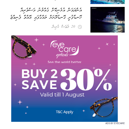
އެންދަމަން އުޅެނިކޮށް ގެއްލުނު މަސްވެރިޔާ
ހޮނޑާފުށީ ގޮނޑުދޮށަށް ލައްގާފައި އޮއްވާ ފެނިއްޖެ
20 ދުވަސް ކުރިން
ADS BY EYECARE