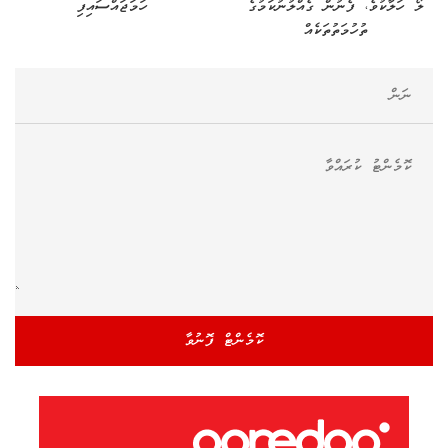
ލޯ ހަލާކުވެ، ފެނުން ގެއްލުނުކަމުގެ
ހަމަޖައްސައިފި
ތުހުމަތުތަކެއް