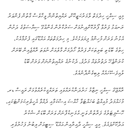
މިއީ ސިއްހީ ހިދުމަތް ލާމަރުކަޒީކޮށް، ރައްޔިތުންނާ ވީހާވެސް ގާތުން ފެންވަރު
ރަނގަޅު ފަރުވާ ފޯރުކޮށްދިނުމަށް ސަރުކާރުން ގެންގުޅޭ ސިޔާސަތުގެ ދަށުން
އެޅުނު ވަރަށް މުހިންމު ފިޔަވަޅެކެވެ. މި ހިދުމަތްތައް އައްޑޫގައި ފެށުމާއެކު،
ހިތުގެ ބޮޑެތި ބަލިތަކަށް ފަރުވާ ހޯދުމަށް މާލެއަށް ނުވަތަ ރާއްޖެއިން ބޭރަށް
ކުރަންޖެހޭ ދަތުރުތައް މަދުވެ، ދެކުނުގެ ރައްޔިތުންނަށް ވަރަށް ބޮޑު
ލުއިފަސޭހައެއް ލިބިގެންދާނެއެވެ.
ރާއްޖޭގެ ސިއްހީ ނިޒާމު ހަރުދަނާކުރައްވައި ތަރައްގީކުރެއްވުމަށް ރައީސް ޑރ.
މުހައްމަދު މުއިއްޒު ބަހައްޓަވާ ހާއްސަ އިސްކަމާއި ދެއްވާ އެހީތެރިކަމަށްޓަކައި،
ހޮސްޕިޓަލުގެ ފަރާތުން ވަނީ އެމަނިކުފާނަށް ވަރަށް ބޮޑަށް ޝުކުރު
އަދާކޮށްފައެވެ. މިއީ ސިއްހީ ދާއިރާއިން އައްޑޫ ސިޓީއަށް ލިބުނު ފަހުރުވެރި