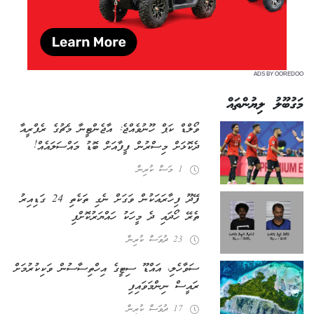
ADS BY OOREDOO
މަގުބޫލު ލިޔުންތައް
ވޯލްޑް ކަޕް ހޫނުވެއްޖެ: އާޖެންޓީނާ މެޗުގެ ރެފްރީއާ
ދެކޮޅަށް މިސްރުން ފީފާއަށް ބޮޑު މައްސަލައެއް!
1 މަސް ކުރިން
ފޭދޫ ފިހާރައަކުން ވަގަށް ނެގި ތަކެތި 24 ގަޑިއިރު
ތެރޭ ހޯދައި ދެ މީހަކު ހައްޔަރުކޮށްފި
23 ދުވަސް ކުރިން
ސަވާހެލި، އައްޑޫ ސިޓީގެ އިހްތިސާސުން ވަކިކުރުމަށް
ރައީސް ނިންމަވައިފި
17 ދުވަސް ކުރިން