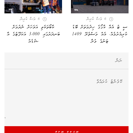
6 މަސް ކުރިން
6 މަސް ކުރިން
ސީ ޓު އެއާ ކާގޯގެ ހިދުމަތަށް ބޮޑު
ކާބޯތަކެތި އަވަހަށް ނެރުމަށް
ކުރިއެރުމެއް، އެއް މަސްތެރޭ 1409
ބަނދަރުގައި 3،000 އަކަފޫޓުގެ އާ
ޓަނުގެ މުދާ
ޝެޑެއް