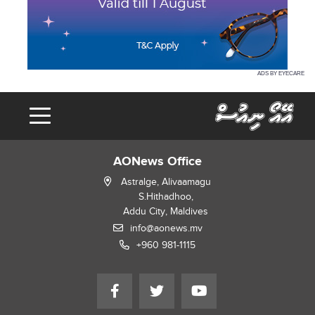
ADS BY EYECARE
AONews Office
Astralge, Alivaamagu
S.Hithadhoo,
Addu City, Maldives
info@aonews.mv
+960 981-1115