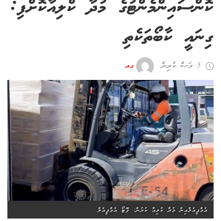
ކޮންސައިންމެންޓުގެ މުދާ ކްލިއާކޮށްފި:
ގިނައީ ކާބޯތަކެތި
5 މަސް ކުރިން
ގއ
އެމްޕީއެލްއިން މުދާ ކުލިއާ ކުރުން: ފޮޓޯ އެމްޕީއެލް