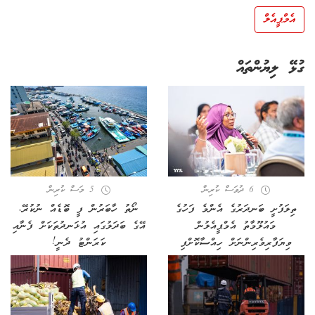
އެމްޕީއެލް
ގުޅޭ ލިޔުންތައް
6 ދުވަސް ކުރިން
5 މަސް ކުރިން
ތިލަފުށީ ބަނދަރުގެ އެންމެ ފަހުގެ
ނޯތު ހާބަރުން ފީ ބޮޑެއް ނުކުރޭ،
މައުލޫމާތު އެމްޕީއެލުން
އޭގެ ބަދަލުގައި އުޅަނދުތަކަށް ފެނާއި
ވިޔަފާރިވެރިންނަށް ހިއްސާކޮށްފި
ކަރަންޓު ދެނީ!