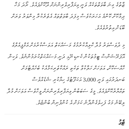
ޒާތުގެ ގިނަ ބާވަތްތަކެއް ވަނީ ވިޔަފާރިވެރިންނަށް ދޫކޮށްފައެވެ. ރޯދަ މަހާ
ދިމާކޮށް ކޮންމެ އަހަރަކުވެސް މިފަދަ ބާވަތްތައް އެތެރެކުރާ މިންވަރު ވަރަށް
ބޮޑަށް އިތުރުވެއެވެ.
މި ދުވަސްވަރު މުދާ ކްލިއާކުރުމުގެ މަސައްކަތް އަވަސްކުރުމަށް އެމްޕީއެލްގެ
އޮޕަރޭޝަންސް ޓީމުތަކުން ކެނޑިނޭޅި ދަނީ މަސައްކަތްކުރަމުންނެވެ. ވަކިން
ހާއްސަކޮށް، އަވަހަށް ހަލާކުވާ ތަކެތި ރައްކާތެރިކަމާއެކު ބެހެއްޓުމަށް
ބަނދަރުގައި ވަނީ 3،000 އަކަފޫޓުގެ ހިޔާކުރި ޝެޑެއްވެސް
ތައްޔާރުކޮށްފައެވެ. މީގެ ސަބަބުން ވިޔަފާރިވެރިންނަށް ވީހާވެސް އަވަހަށް މުދާ
ލިބޭނެ މަގު ފަހިވެގެންދާނެ ކަމަށް އެ ކުންފުނިން ބުންޏެވެ.
ޓެގު