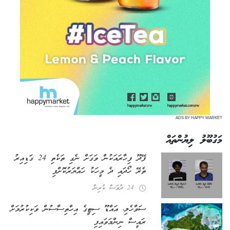
ADS BY HAPPY MARKET
މަގުބޫލު ލިޔުންތައް
ފޭދޫ ފިހާރައަކުން ވަގަށް ނެގި ތަކެތި 24 ގަޑިއިރު
ތެރޭ ހޯދައި ދެ މީހަކު ހައްޔަރުކޮށްފި
24 ދުވަސް ކުރިން
ސަވާހެލި، އައްޑޫ ސިޓީގެ އިހްތިސާސުން ވަކިކުރުމަށް
ރައީސް ނިންމަވައިފި