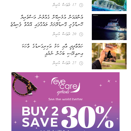
17 ދުވަސް ކުރިން
އެންދަމަން އުޅެނިކޮށް ގެއްލުނު މަސްވެރިޔާ
ހޮނޑާފުށީ ގޮނޑުދޮށަށް ލައްގާފައި އޮއްވާ ފެނިއްޖެ
20 ދުވަސް ކުރިން
ހައްވާދީދީ އާއި ކަޅު އަކިރިގަނޑުގެ ވާހަކަ
އިނގިރޭސި ބަހުން ނެރެފި
27 ދުވަސް ކުރިން