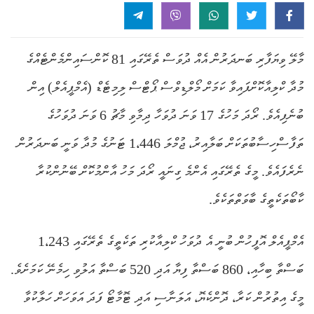
މާލޭ ވިޔަފާރި ބަނދަރުން އެއް ދުވަސް ތެރޭގައި 81 ކޮންސައިންމެންޓެއްގެ
މުދާ ކްލިއާކޮށްފައިވާ ކަމަށް މޯލްޑިވްސް ޕޯޓްސް ލިމިޓެޑް (އެމްޕީއެލް) އިން
ބުނެފިއެވެ. ރޯދަ މަހުގެ 17 ވަނަ ދުވަހާ ދިމާވި މާޗު 6 ވަނަ ދުވަހުގެ
ތަފާސްހިސާބުތަކަށް ބަލާއިރު، ޖުމްލަ 1،446 ޓަނުގެ މުދާ ވަނީ ބަނދަރުން
ނެރެފައެވެ. މީގެ ތެރޭގައި އެންމެ ގިނައީ ރޯދަ މަހު އާންމުކޮށް ބޭނުންކުރާ
ކާބޯތަކެތީގެ ބާވަތްތަކެވެ.
އެމްޕީއެލް އޮފީހުން ބުނީ އެ ދުވަހު ކްލިއާކުރި ތަކެތީގެ ތެރޭގައި 1،243
ބަސްތާ ބިހާއި، 860 ބަސްތާ ފިޔާ އަދި 520 ބަސްތާ އަލުވި ހިމެނޭ ކަމަށެވެ.
މީގެ އިތުރުން ކަރާ، ދޮންކެޔޮ، އަލަނާސި އަދި ޓޮމާޓޯ ފަދަ އަވަހަށް ހަލާކުވާ