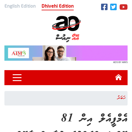
English Edition
Dhivehi Edition
ADS BY AIMS
ޚަބަރު
އެމްޕީއެލް އިން 81