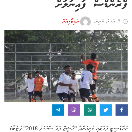
ފްރެންޑްސް ފައިނަލަށް
9 އަހރު ކުރިން
އެޑިޓޯރިއަލް
އައްޑޫސިޓީ ފޭދޫގައި ކުރިއަށްދާ “ހާޝީޒް ފޭދޫ ސޮކަކަޕް 2018” ފުޓުބޯޅަ