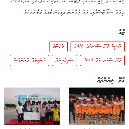
ނިއުސް އެވެ. މިއީ އައްޑޫގައި ފުޓުބޯޅު ކުޅުންތެރިން އުފައްދައި އާލާކުރުމަށް
ދިފޭދޫ ސްޕޯޓްސްއާއި، ފޭދޫ ޒުވާނުން ގުޅިގެން ބާއްވާ މުބާރާތެކެވެ.
ޓެގު
ހާޝީޒް ފޭދޫ ސޮކަރކަޕް 2018
މެޖެންޓާ
ފޭދޫ ސޮކަރ ކަޕް 2018
ސެމީފައިނަލް
ޔުނައިޓެޑް ފްރެންޑްސް
ގުޅޭ ލިޔުންތައް