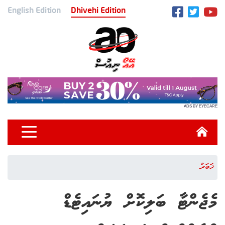
English Edition
Dhivehi Edition
ADS BY EYECARE
ޚަބަރު
މެޖެންޓާ ބަލިކޮށް ޔުނައިޓެޑް