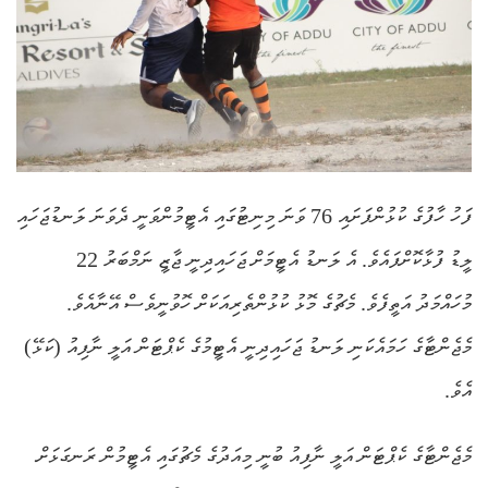
ފަހު ހާފުގެ ކުޅުންފަށައި 76 ވަނަ މިނިޓުގައި އެޓީމުންވަނީ ދެވަނަ ލަނޑުޖަހައި
ލީޑު ފުޅާކޮށްފައެވެ. އެ ލަނޑު އެޓީމަށް ޖަހައިދިނީ ޖާޒީ ނަމްބަރު 22
މުހައްމަދު އަތީފެވެ. މެޗުގެ މޮޅު ކުޅުންތެރިއަކަށް ހޮވުނީވެސް އޭނާއެވެ.
މެޖެންޓާގެ ހަމައެކަނި ލަނޑު ޖަހައިދިނީ އެޓީމުގެ ކެޕްޓަން އަލީ ނާފިއު (ކަޅޭ)
އެވެ.
މެޖެންޓާގެ ކެޕްޓަން އަލީ ނާފިއު ބުނީ މިއަދުގެ މެޗުގައި އެޓީމުން ރަނގަޅަށް