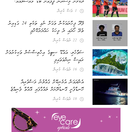
ދެކޮޅަށް މިސްރުން ފީފާއަށް ބޮޑު މައްސަލައެއް!
1 މަސް ކުރިން
ފޭދޫ ފިހާރައަކުން ވަގަށް ނެގި ތަކެތި 24 ގަޑިއިރު
ތެރޭ ހޯދައި ދެ މީހަކު ހައްޔަރުކޮށްފި
22 ދުވަސް ކުރިން
ސަވާހެލި، އައްޑޫ ސިޓީގެ އިހްތިސާސުން ވަކިކުރުމަށް
ރައީސް ނިންމަވައިފި
16 ދުވަސް ކުރިން
އެންދަމަން އުޅެނިކޮށް ގެއްލުނު މަސްވެރިޔާ
ހޮނޑާފުށީ ގޮނޑުދޮށަށް ލައްގާފައި އޮއްވާ ފެނިއްޖެ
18 ދުވަސް ކުރިން