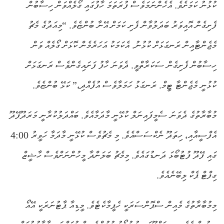
ކުޅުނު ކަމަށެވެ. އެހެންނަމަވެސް ފުރަތަމަ ހާފުގައި ގޯލެއްވަން ހިސާބުން
ފެށިގެން އޮއިވަރު ބަދަލުވާން ފެށި ކަމަށް އޭނާ ބުންޏެވެ. “މިއަދުގެ މެޗު
މެޖެންޓާއިން ރަނގަޅަށް ކުޅުނު. އެކަމަކު އަހަރެމެން ކޮޅަށް ގޯލެއް ވަން
ހިސާބުން ފެށިގެން ސަކަރާތްވީ. ދެވަނަ ހާފު ފަށައިގެންވެސް ރަނގަޅަށް
ކުޅުނީ މެޖެންޓާ ޓީމް. ރަނގަޅު ހަމަލާވެސް އުފެއްދި،” ކަޅޭ ބުންޏެވެ.
މުބާރާތުގެ ދެވަނަ ސެމީފައިނަލް ކުޅޭނީ މާދަމާއެވެ. ބައްދަލުކުރާނީ މަރަދޫފޭދޫ
އެފްސީއާއި، ހިތަދޫ ނެކްސަސްއެވެ. މި މެޗުވެސް ކުޅޭނީ މާދަމާ ހަވީރު 4:00
ގައި ފޭދޫ ފުޓުބޯޅަ ދަނޑުގައެވެ. މިމެޗު ބަލަންދާ މީހުންނަށްވެސް ހާޝީޒް
ގިފްޓް ޕެކް ލިބޭނެއެވެ.
މިމުބާރާތުގެ މެއިން ސްޕޮންސަރަކީ ހެޕީމާކެޓެވެ. މީޑިއާ ޕާޓުނަރަކީ އޭއޯ