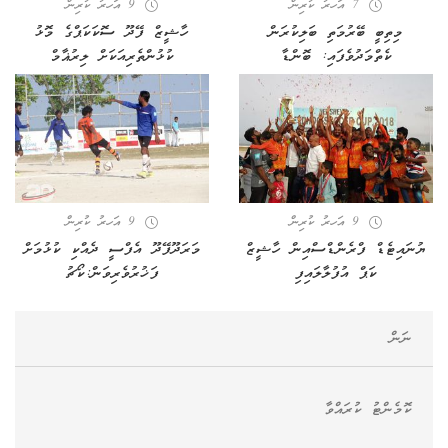
7 އަހރު ކުރިން
9 އަހރު ކުރިން
މިތިބީ ބޭރުމަތި ބަލިކުރަން
ހާޝީޒް ފޭދޫ ސޮކަކަޕްގެ މޮޅު
ކެތްމަދުވެފައި: ބޮންޑާ
ކުޅުންތެރިއަކަށް ލިރުޣާމް
9 އަހރު ކުރިން
9 އަހރު ކުރިން
ޔުނައިޓެޑް ފްރެންޑްސްއިން ހާޝީޒް
މަރަދޫފޭދޫ އެފްސީ ދެއްކި ކުޅުމަށް
ކަޕް އުފުލާލައިފި
ފަޚުރުވެރިވަން:ކޯޗު