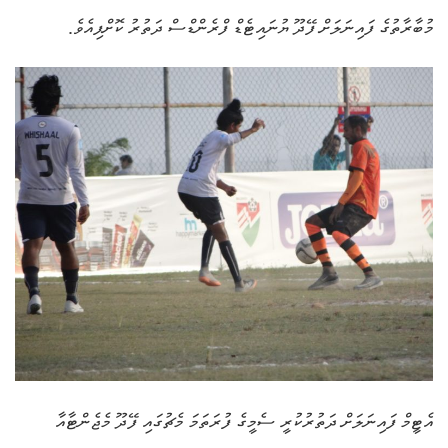
މުބާރާތުގެ ފައިނަލަށް ފޭދޫ ޔުނައިޓެޑް ފްރެންޑްސް ދަތުރު ކޮށްފިއެވެ.
އެޓީމް ފައިނަލަށް ދަތުރުކުރީ ސެމީގެ ފުރަތަމަ މެޗުގައި ފޭދޫ މެޖެންޓާއާ