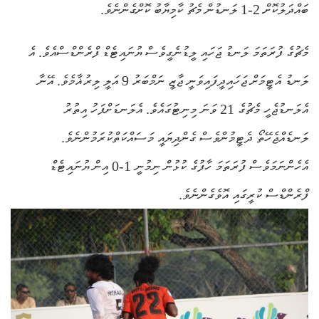
ބައްދަލުކޮށް 2-1 ލަނޑުން މެޗު ކާމިޔާބު ކޮށްގެންނެވެ.
މެޗުގެ ފުރަތަމަ ލަނޑު ޖަހައި ލީޑުނެގީވެސް ޔުނައިޓެޑް ފްރެންޑްސްއެވެ. އެ
ލަނޑު އެޓީމަށް ޖަހައިދީފައިވަނީ ޖާޒީ ނަމްބަރު 9 އަލީ ލިރުޣާމެވެ. އޭނާ
އެލަނޑުޖެހީ މެޗުގެ 21 ވަނަ މިނިޓުގައެވެ. އެލަނޑަށްފަހު އިތުރު
ލަނޑެއްޖެހޭތޯ ދެޓީމުންވެސް ގެންދިޔައީ މަސައްކަތްކުރަމުންނެވެ.
އެހެންނަމަވެސް ފުރަތަމަ ހާފުގެ ކުޅުން ނިމުނީ 1-0 އިން ޔުނައިޓެޑް
ފްރެންޑްސް ކުރީގައި އޮވެގެންނެވެ.