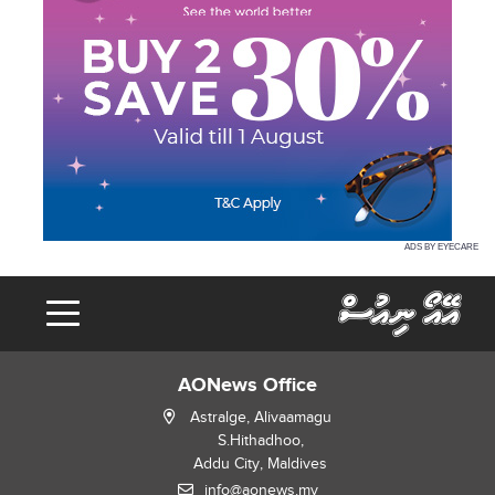
ADS BY EYECARE
AONews Office
Astralge, Alivaamagu
S.Hithadhoo,
Addu City, Maldives
info@aonews.mv