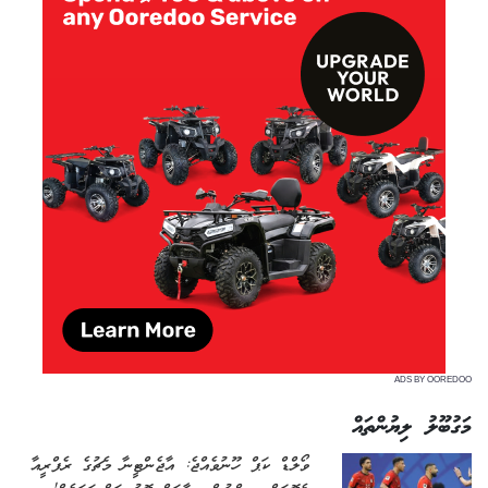
ADS BY OOREDOO
މަގުބޫލު ލިޔުންތައް
ވޯލްޑް ކަޕް ހޫނުވެއްޖެ: އާޖެންޓީނާ މެޗުގެ ރެފްރީއާ