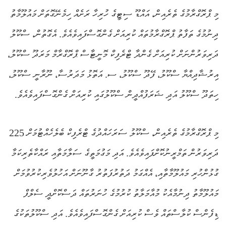
މި ޕްރޮގްރާމުގެ ތެރެއިން، އައްޑޫ ސިޓީގެ ހުރިހާ ރަށެއް ހިމެނޭގޮތަށް މައުލޫމާތު
ދިނުމުގެ ތަފާތު ޕްރޮގްރާމުތައް ކުރިއަށް ގެންގޮސްފައިވެއެވެ. އެގޮތުން، ސްކޫލު
ދަރިވަރުންނަށް ކުރިއަށް ގެންދާ ޓްރެފިކް މޮނީޓާސް ޕްރޮގްރާމް މަރަދޫ ސްކޫލު،
އިރުޝާދިއްޔާ ސްކޫލު، ފޭދޫ ސްކޫލު، ސ. އަތޮޅު މަދަރުސާ، ނޫރާނީ ސްކޫލު،
ހިތަދޫ ސްކޫލު އަދި ޝަރަފުއްދީން ސްކޫލުގައި ކުރިއަށް ގެންގޮސްފައިވެއެވެ.
މި ޕްރޮގްރާމުގެ ތެރެއިން، ސްކޫލު ސަރަހައްދުގެ ޓްރެފިކް ބެލެހެއްޓުމަށް 225
ދަރިވަރުން ތަމްރީނުކޮށްފައިވެއެވެ. އަދި މަގުމަތީގެ ސަލާމަތާއި ރައްކާތެރިކަމާ
ގުޅުންހުރި މައުލޫމާތާއި، އެއްގަމު ދަތުރުފަތުރު ގާނޫނަށް އަހުލުވެރިކުރުވުމަށް
މައުލޫމާތު ދިނުމާއެކު މުއާމަލާތު ކުރުމުގެ ހުނަރުތައް ދަސްކޮށްދީ ސެލްފް
ޑިފެންސް ކުލާސްތައް ވެސް ކުރިއަށް ގެންގޮސްފައިވެއެވެ. އަދި ސްކޫލުތަކުގެ