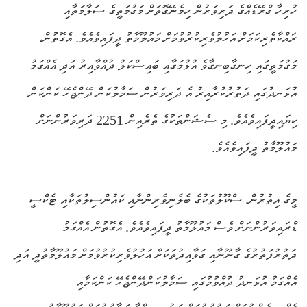
ހުރިހާ ގްރޭޑެއްގެ ދަރިވަރުން ހިމެނޭގޮތަށް މަގުމަތީގެ ސަލާމަތާއި
ރައްކާތެރިކަމަށް އަހުލުވެރިކުރުވުމަށް މައުލޫމާތު ދީފައިވެއެވެ. އެގޮތުން،
މަގުމަތީގައި ހިނގާބިނގާވެ އުޅުމަގާއި ބައިސްކަލު ދުއްވާއިރު އަދި އެއްގަމު
އުޅަނދުގައި ދަތުރުކުރާއިރު އެ ދަރިވަރުން ސަމާލުކަން ދޭންޖެހޭ ކަންކަން
ކިޔައިދީފައިވެއެވެ. މި ސެޝަންތަކުގެ ތެރެއިން 2251 ދަރިވަރުންނަށް
މައުލޫމާތު ދީފައިވެއެވެ.
މީގެ އިތުރުން، ސްކޫލުތަކުގެ ބެލެނިވެރިންނާއި ކައުންސިލުތަކާއި ޓެކްސީ
ޑްރައިވަރުންނަށް ވެސް މައުލޫމާތު ދީފައިވެއެވެ. އެގޮތުން އެއްގަމު
ދަތުރުފަތުރުގެ ގާނޫނާއި ގަވާއިދުތަކަށް އަހުލުވެރިކުރުވުމަށް މައުލޫމާތުދީ އަދި
އެއްގަމު އުޅަނދު ދުއްވުމުގައި ސަމާލުކަންދޭންޖެހޭ ކަންކަމާއި