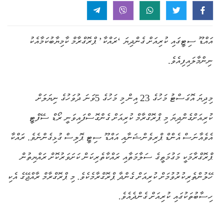
އައްޑޫ ސިޓީގައި ކުރިއަށް ގެންދިޔަ ‘ރައްކާ’ ޕްރޮގްރާމް ކާމިޔާބުކަމާއެކު
ނިންމާލައިފިއެވެ.
މިދިޔަ އޮގަސްޓު މަހުގެ 23 އިން މި މަހުގެ 5ވަނަ ދުވަހުގެ ނިޔަލަށް
ކުރިއަށްގެންދިޔަ މި ޕްރޮގްރާމް ކުރިއަށް ގެންގޮސްފައިވަނީ ރޯޑް ސޭފްޓީ
އެވެއާނަސް އެންޑް ޕްރިވެންޝަނާއި އައްޑޫ ސިޓީ ޕޮލިސް ގުޅިގެންނެވެ. ރައްކާ
ޕްރޮގްރާމަކީ މަގުމަތީގެ ސަލާމަތާއި ރައްކާތެރިކަން ކަށަވަރުކޮށް ރައްޔިތުން
ހޭލުންތެރިކުރުވުމަށް ކުރިއަށް ގެންދާ ޕްރޮގްރާމެކެވެ. މި ޕްރޮގްރާމް ރާއްޖޭގެ އެކި
ހިސާބުތަކުގައި ކުރިއަށް ގެންދެއެވެ.