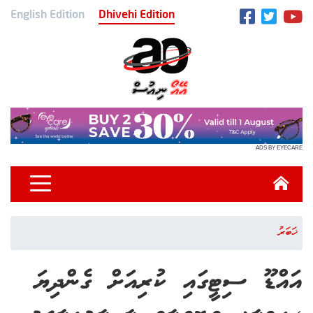
English Edition
Dhivehi Edition
ADS BY EYECARE
ޚަބަރު
އައްޑޫ ސިޓީގައި ކުރިއަށް ގެންދިޔަ