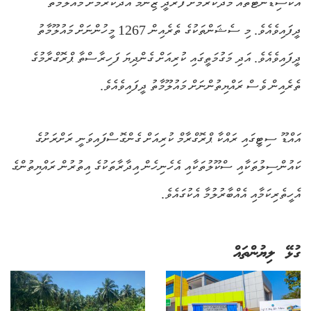
އެކްސިޑެންޓުތައް މަދުކުރުމަށް ފަރުދީ ޒިންމާ އަދާކުރުމަށް މައުލޫމާތު
ދީފައިވެއެވެ. މި ސެޝަންތަކުގެ ތެރެއިން 1267 މީހުންނަށް މައުލޫމާތު
ދީފައިވެއެވެ. އަދި މަގުމަތީގައި ކުރިއަށް ގެންދިޔަ ފަހިރާސްތާ ޕްރޮގްރާމުގެ
ތެރެއިން ވެސް ރައްޔިތުންނަށް މައުލޫމާތު ދީފައިވެއެވެ.
އައްޑޫ ސިޓީގައި ރައްކާ ޕްރޮގްރާމް ކުރިއަށް ގެންގޮސްފައިވަނީ ރަށްރަށުގެ
ކައުންސިލުތަކާއި ސްކޫލުތަކާއި އެހެނިހެން އިދާރާތަކުގެ އިތުރުން ރައްޔިތުންގެ
އެހީތެރިކަމާއި އެއްބާރުލުމާ އެކުގައެވެ.
ގުޅޭ ލިޔުންތައް