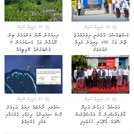
16 ގަޑިއިރު ކުރިން
19 ގަޑިއިރު ކުރިން
ކަސްޓަމްސްގެ އާމްދަނީ އިތުރުވެއްޖެ:
ދިރިއުޅުން ނޫން ކަންކަމަށް ބިން
ޖޫން މަހު 406 މިލިއަން ރުފިޔާ
ދޫކުރާން އަގު ކަނޑައަޅަން 9
ދައުލަތަށް
މެންބަރުންގެ ކޮމިޓީއެއް
23 ގަޑިއިރު ކުރިން
23 ގަޑިއިރު ކުރިން
އަވަސްއާ ގުޅިގެން އުރީދޫ
ސަޕްލައި ދޯންޏެއް ދިޔަވެ އަޑިއަށް
މޯލްޑިވްސްއިން އާ އެކްސްޕްރެސް
ގޮސް ސިފައިންގެ މީހަކާއި ފުލުހަކާއި
ޝޮޕެއް މާލޭގައި ހުޅުވައިފި
ކައްޕި ގެއްލިއްޖެ