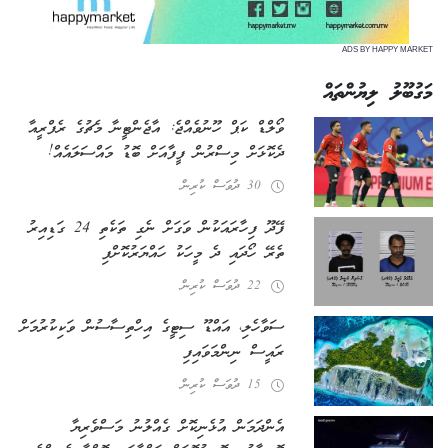
ADS BY HAPPY MARKET
މަގުބޫލު ލިޔުންތައް
ވޯލްޑް ކަޕް ހޫނުވެއްޖެ: އާޖެންޓީނާ މެޗުގެ ރެފްރީއާ
ދެކޮޅަށް މިސްރުން ފީފާއަށް ބޮޑު މައްސަލައެއް!
30 ދުވަސް ކުރިން
ފޭދޫ ފިހާރައަކުން ވަގަށް ނެގި ތަކެތި 24 ގަޑިއިރު
ތެރޭ ހޯދައި ދެ މީހަކު ހައްޔަރުކޮށްފި
22 ދުވަސް ކުރިން
ސަވާހެލި، އައްޑޫ ސިޓީގެ އިހްތިސާސުން ވަކިކުރުމަށް
ރައީސް ނިންމަވައިފި
15 ދުވަސް ކުރިން
އެންދަމަން އުޅެނިކޮށް ގެއްލުނު މަސްވެރިޔާ