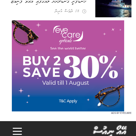
ހޮނޑާފުށީ ގޮނޑުދޮށަށް ލައްގާފައި އޮއްވާ ފެނިއްޖެ
18 ދުވަސް ކުރިން
ADS BY EYECARE