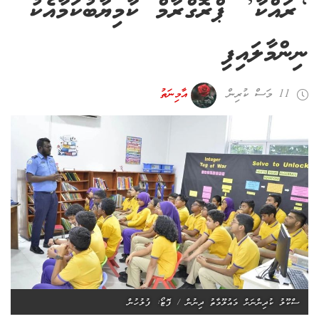
‘ރައްކާ’ ޕްރޮގްރާމް ކާމިޔާބުކަމާއެކު
ނިންމާލައިފި
11 މަސް ކުރިން
އާމިނަތު
ސްކޫލު ކުދިންނަށް މައުލޫމާތު ދިނުން / ފޮޓޯ: ފުލުހުން