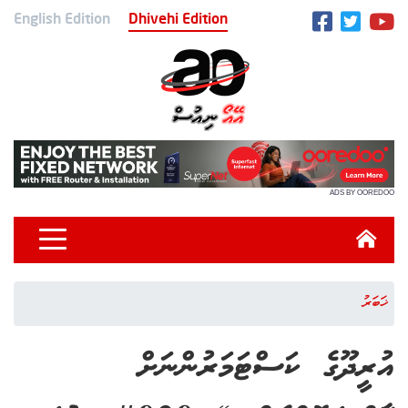
English Edition
Dhivehi Edition
ADS BY OOREDOO
ޚަބަރު
އުރީދޫގެ ކަސްޓަމަރުންނަށް