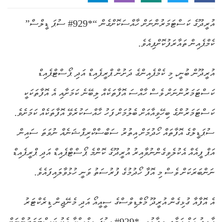
އުރީދޫގެ ކަސްޓަމަރުންނަށް ހާއްސަކޮށްގެން “*929# ސުޕަ ޑީލްސް”
ކެމްޕެއިން ތައާރަފުކޮށްފިއެވެ.
އުރީދޫން ބުނީ، މި ކެމްޕެއިންގެ ދަށުން ޕްރީޕެއިޑް އަދި ޕޯސްޓްޕެއިޑް
ކަސްޓަމަރުންނަށް ވެސް ހާއްސަ އޮފާތަކެއް ލިބޭނެ ކަމަށާއި އެ އޮފާތަކަކީ
ކަސްޓަމަރުންގެ ބިހޭވިއާއަށް ބެލުމަށް ފަހު ހާއްސަކުރެވޭ އޮފާތަކެއް ކަމަށެވެ.
ސުޕަޑީލްގެ އޮފާތައް ހޯދުމަށް އިތުރު ސަބްސްކްރިޕްޝަނެއް ނުވަތަ ސައިން
އަޕް ފީއެއް އެކުލެވިގެންނުވާއިރު އުރީދޫގެ ކޮންމެ ޕޯސްޓްޕެއިޑް އަދި ޕްރީޕެއިޑް
ނަންބަރަކަށް ވެސް މި އޮފާ ހޯދުމުގެ ފުރުސަތު ވަނީ ހުޅުވާލައިފައެވެ.
އެ އޮފާއާ ގުޅިގެން އުރީދޫ މޯލްޑިވްސްގެ ސީއީއޯ އަދި މެނޭޖިން ޑިރެކްޓަރު
ހާލިދު އަލް ހަމާދީ ވިދާޅުވީ، *929# ސުޕަ ޑީލްސްއާ އެކު ކަސްޓަމަރުންނަށް