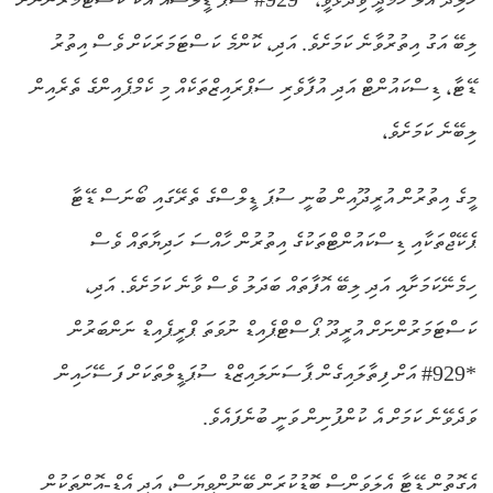
ލިބޭ އަގު އިތުރުވާނެ ކަމަށެވެ. އަދި، ކޮންމެ ކަސްޓަމަރަކަށް ވެސް އިތުރު
ޑޭޓާ، ޑިސްކައުންޓް އަދި އުފާވެރި ސަޕްރައިޒްތަކެއް މި ކެމްޕެއިންގެ ތެރެއިން
ލިބޭނެ ކަމަށެވެ،
މީގެ އިތުރުން އުރީދޫއިން ބުނީ ސުޕަ ޑީލްސްގެ ތެރޭގައި ބޯނަސް ޑޭޓާ
ޕެކޭޖްތަކާއި ޑިސްކައުންޓްތަކުގެ އިތުރުން ހާއްސަ ހަދިޔާތައް ވެސް
ހިމެނޭކަމަށާއި އަދި ލިބޭ އޮފާތައް ބަދަލު ވެސް ވާނެ ކަމަށެވެ. އަދި،
ކަސްޓަމަރުންނަށް އުރީދޫ ޕޯސްޓްޕެއިޑް ނުވަތަ ޕްރީޕެއިޑް ނަންބަރުން
*929# އަށް ފިތާލައިގެން ޕާސަނަލައިޒްޑް ސުޕަޑީލްތަކަށް ފަސޭހައިން
ވަދެވޭނެ ކަމަށް އެ ކުންފުނިން ވަނީ ބުނެފައެވެ.
އެގޮތުން ޑޭޓާ އެލަވަންސް ބޮޑުކުރަން ބޭނުންވިޔަސް، އަދި އެޑް-އޮންތަކުން