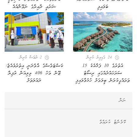
ބަލައިފި
ޝަރުއީ ދާއިރާގެ ނަމޫނާއެއް
24 ގަޑިއިރު ކުރިން
2 ދުވަސް ކުރިން
އުތުރުގެ 10 ފަޅާއެކު 15
ކަސްޓަމްސްގެ އާމްދަނީ އިތުރުވެއްޖެ:
ސަރަހައްދެއްގައި ރިސޯޓު
ޖޫން މަހު 406 މިލިއަން ރުފިޔާ
ތަރައްގީކުރަން ބީލަމަށް ހުޅުވާލައިފި
ދައުލަތަށް