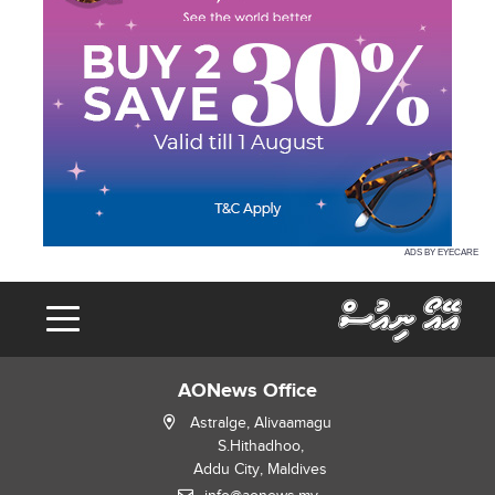
ADS BY EYECARE
AONews Office
Astralge, Alivaamagu
S.Hithadhoo,
Addu City, Maldives