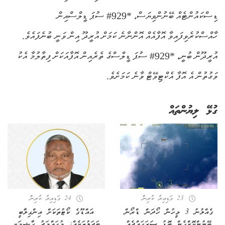
ޑިސްކައުންޓެއް ބޭނުންވިޔަސް، *929# ސުޕަ ޑީލްސްއިން
ހާއްސްކުރެވިފައިވާ އޮފާއެއް އޮންނާނެ ކަމަށް އުރީދޫ އިން ވަނީ ބުނެފައެވެ.
އުރީދޫން ބުނީ، *929# ސުޕަ ޑީލްސްގެ ތެރެއިން އޮފާއަކަށް ފިތާލުމާ އެކު
ވަގުތުން އެ އޮފާ އެކްޓިވޭޓް ވާނެ ކަމަށެވެ.
ގުޅޭ ލިޔުންތައް
23 ގަޑިއިރު ކުރިން
24 ގަޑިއިރު ކުރިން
ގެއްލުނު 3 މީހުން ހޯދަން ޑްރޯން
އައްޑޫގެ ކޯޓުތަކަށް އިންގިލާބީ
ބޭނުންކޮށްގެން ބޮޑު ސަރަހައްދެއް
ބަދަލުތަކެއް: މުހައްމަދު ހާޝިމަކީ