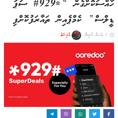
ހާއްސަކޮށްގެން “*929# ސުޕަ
ޑީލްސް” ކެމްޕެއިން ތައާރަފުކޮށްފި
1 އަހރު ކުރިން
އާމިނަތު