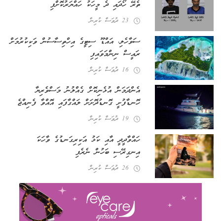
ތެރޭ ހޯދައި ދެ މީހަކު ހައްޔަރުކޮށްފި
23 ދުވަސް ކުރިން
ސަވާހެލި، އައްޑޫ ސިޓީގެ އިހްތިސާސުން ވަކިކުރުމަށް
ރައީސް ނިންމަވައިފި
16 ދުވަސް ކުރިން
އެންދަމަން އުޅެނިކޮށް ގެއްލުނު މަސްވެރިޔާ
ހޮނޑާފުށީ ގޮނޑުދޮށަށް ލައްގާފައި އޮއްވާ ފެނިއްޖެ
19 ދުވަސް ކުރިން
ހައްވާދީދީ އާއި ކަޅު އަކިރިގަނޑުގެ ވާހަކަ
އިނގިރޭސި ބަހުން ނެރެފި
26 ދުވަސް ކުރިން