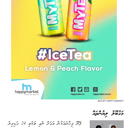
ADS BY HAPPY MARKET
މަގުބޫލު ލިޔުންތައް
ފޭދޫ ފިހާރައަކުން ވަގަށް ނެގި ތަކެތި 24 ގަޑިއިރު