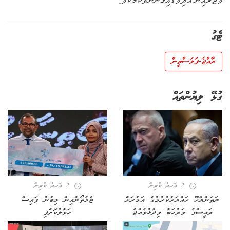
ވުޒާރާއިން އެދިވަޑައިގަންނަވާކަމެކެވެ.
ޓެގު
ރާއްޖެ-ފަލަސްތީން
ގުޅޭ ލިޔުންތައް
2 އަހރު ކުރިން
2 އަހރު ކުރިން
ނަތަންޔާހޫ ހައްޔަރުކުރުމުގެ އަމުރަށް
ޓެލެތޯންއިން ލިބުނު ފައިސާ
ރައީސްގެ މަރުހަބާ ވިދާޅުވެއްޖެ
ހަވާލުކޮށްފި