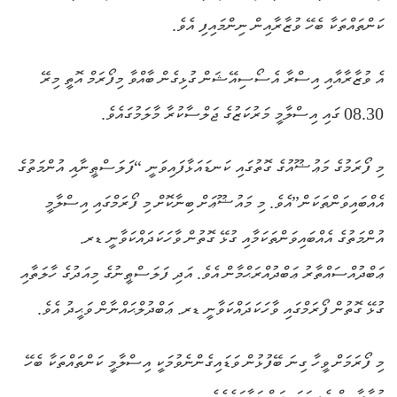
ކަންތައްތަކާ ބެހޭ ވުޒާރާއިން ނިންމައިފި އެވެ.
އެ ވުޒާރާއާއި އިސްރާ އެސޯސިއޭޝަން ގުޅިގެން ބާއްވާ މިފޯރަމް އޮތީ މިރޭ
08.30 ގައި އިސްލާމީ މަރުކަޒުގެ ޖަލްސާކުރާ މާލަމުގައެވެ.
މި ފޯރަމުގެ މަޢުޟޫއުގެ ގޮތުގައި ކަނޑައަޅާފައިވަނީ “ފަލަސްޠީނާއި އުންމަތުގެ
އެއްބައިވަންތަކަން”އެވެ. މި މައުޟޫޢަށް ބިނާކޮށް މި ފޯރަމްގައި އިސްލާމީ
އުންމަތުގެ އެއްބައިވަންތަކަމާއި ގުޅޭ ގޮތުން ވާހަކަދައްކަވާނީ ޑރ.
ޢަބްދުއްސައްތާރު ޢަބްދުއްރަޙްމާން އެވެ. އަދި ފަލަސްޠީނުގެ މިއަދުގެ ހާލަތާއި
ގުޅޭ ގޮތުން ފޯރަމްގައި ވާހަކަދައްކަވާނީ ޑރ. ޢަބްދުލްޙައްނާން ވަޙީދު އެވެ.
މި ފޯރަމަށް ވީހާ ގިނަ ބޭފުޅުން ވަޑައިގެންނެވުމަކީ އިސްލާމީ ކަންތައްތަކާ ބެހޭ