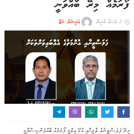
ފޯރަމެއް މިރޭ ބާއްވަނީ
2 އަހރު ކުރިން
އައިޝަތު ނަޖާ
މިރޭ ފަލަސްޠީނުގެ ތާރީޚާއި ގުޅޭ ޢިލްމީ ފޯރަމެއް ބާއްވަން އިސްލާމީ