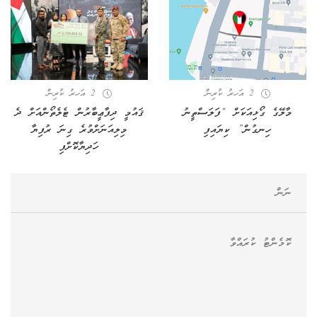
2 އަހރު ކުރިން
2 އަހރު ކުރިން
މާލޭގެ ގޯޅިއަކަށް “ފަލަސްތީނު
ޤައުމީ ދިފާޢީބާރުން ޓެލެތޯންއަށް ދެ
ހިނގުން” ކިޔައިފި
މިލިއަނަށްވުރެ ގިނަ ރުފިޔާ
ހަދިޔާކޮށްފި