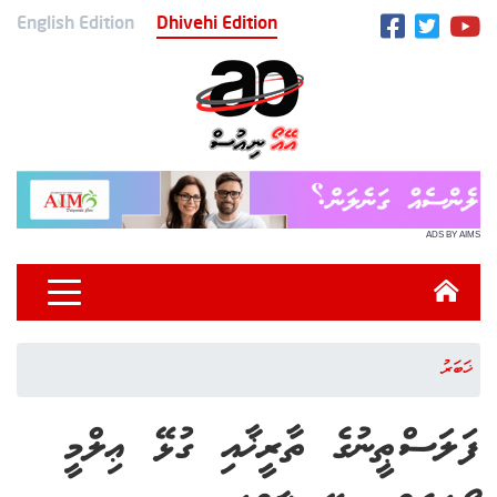
English Edition
Dhivehi Edition
ADS BY AIMS
ޚަބަރު
ފަލަސްޠީނުގެ ތާރީޚާއި ގުޅޭ ޢިލްމީ