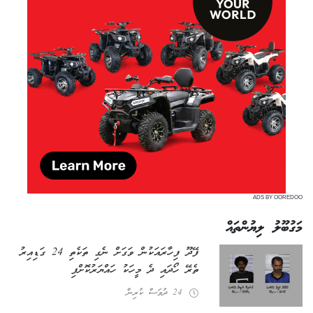
ADS BY OOREDOO
މަގުބޫލު ލިޔުންތައް
ފޭދޫ ފިހާރައަކުން ވަގަށް ނެގި ތަކެތި 24 ގަޑިއިރު
ތެރޭ ހޯދައި ދެ މީހަކު ހައްޔަރުކޮށްފި
24 ދުވަސް ކުރިން