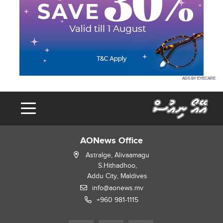
ADS BY EYECARE
AONews Office
Astralge, Alivaamagu
S.Hithadhoo,
Addu City, Maldives
info@aonews.mv
+960 981-1115