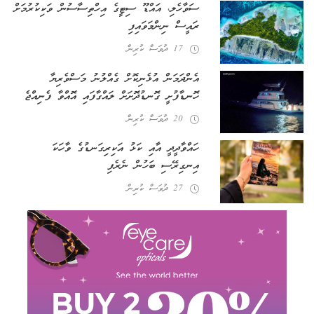
ސަވާހެލި، އައްޑޫ ސިޓީގެ އިހްތިސާސުން ވަކިކުރުމަށް
ރައީސް ނިންމަވައިފި
17 ދުވަސް ކުރިން
އެންދަމަން އުޅެނިކޮށް ގެއްލުނު މަސްވެރިޔާ
ހޮނޑާފުށީ ގޮނޑުދޮށަށް ލައްގާފައި އޮއްވާ ފެނިއްޖެ
20 ދުވަސް ކުރިން
ހައްވާދީދީ އާއި ކަޅު އަކިރިގަނޑުގެ ވާހަކަ
އިނގިރޭސި ބަހުން ނެރެފި
27 ދުވަސް ކުރިން