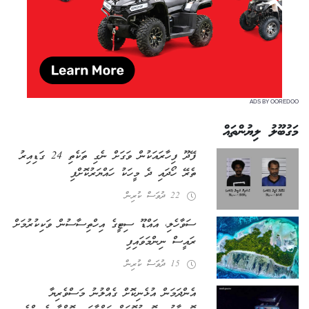
ADS BY OOREDOO
މަގުބޫލު ލިޔުންތައް
ފޭދޫ ފިހާރައަކުން ވަގަށް ނެގި ތަކެތި 24 ގަޑިއިރު
ތެރޭ ހޯދައި ދެ މީހަކު ހައްޔަރުކޮށްފި
22 ދުވަސް ކުރިން
ސަވާހެލި، އައްޑޫ ސިޓީގެ އިހްތިސާސުން ވަކިކުރުމަށް
ރައީސް ނިންމަވައިފި
15 ދުވަސް ކުރިން
އެންދަމަން އުޅެނިކޮށް ގެއްލުނު މަސްވެރިޔާ