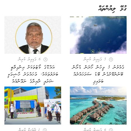
ގުޅޭ ލިޔުންތައް
5 ގަޑިއިރު ކުރިން
6 ގަޑިއިރު ކުރިން
ގެއްލުނު 3 މީހުން ހޯދަން ޑްރޯން
އައްޑޫގެ ކޯޓުތަކަށް އިންގިލާބީ
ބޭނުންކޮށްގެން ބޮޑު ސަރަހައްދެއް
ބަދަލުތަކެއް: މުހައްމަދު ހާޝިމަކީ
ބަލައިފި
ޝަރުއީ ދާއިރާގެ ނަމޫނާއެއް
6 ގަޑިއިރު ކުރިން
1 ދުވަސް ކުރިން