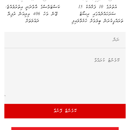
އުތުރުގެ 10 ފަޅާއެކު 15
ކަސްޓަމްސްގެ އާމްދަނީ އިތުރުވެއްޖެ:
ސަރަހައްދެއްގައި ރިސޯޓު
ޖޫން މަހު 406 މިލިއަން ރުފިޔާ
ތަރައްގީކުރަން ބީލަމަށް ހުޅުވާލައިފި
ދައުލަތަށް