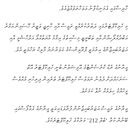
ހާދިސާގައި އެމަނިކުފާނު އަވަހާރަވެއްޖެއެވެ.
މި ހެލިކޮޕްޓަރުގައި ދަތުރުކުރެއްވީ ރައީސް އާއި ހާރިޖީ ވަޒީރު ހޮސައިން އަމްރު
އަބްދުއްލޯހިޔާން އާއި ތަބްރީޒީ މިސްކިތުގެ އިމާމު އާޔަތުއްލޯ އަލްހާޝެމީ އާއި
އަޒަރުބައިޖާންގެ އިރުމަތީ ޕްރޮވިންސުގެ ގަވަރުނަރު މާލިކް ރަހްމަތީ އެވެ.
އީރާނުގެ ރެޑް ކްރެސެންޓުގެ އޮފިޝަލުން ބުނީ ހެލިކޮޕްޓަރު އޮތް
ސަރަހައްދަށް ދެވުނު ނަމަވެސް ހެލިކޮޕްޓަރު ތެރެއިން ދިރިހުރި އެއްވެސް
މީހެއްގެ ހިލަމެއް ނުވާ ކަމަށެވެ.
އީރާނުގެ ރައީސް އަޒަރުބައިޖާނުން ފުރާވަޑައިގަތީ އީރާނުގެ އެއާފޯސްގައި
ބޭނުން ކުރާ ‘ބެލް 212’ މަރުކާގެ ހެލިކޮޕްޓަރެކެވެ.