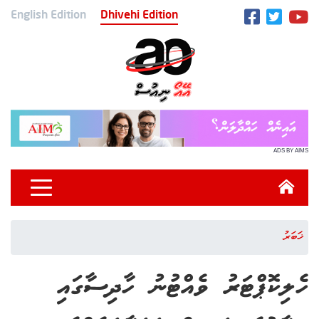
English Edition
Dhivehi Edition
ADS BY AIMS
ޚަބަރު
ހެލިކޮޕްޓަރު ވެއްޓުނު ހާދިސާގައި