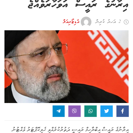
އިރާނުގެ ރައީސް އަވަހާރަވެއްޖެ
2 އަހރު ކުރިން
އެޑިޓޯރިއަލް
އިރާނުގެ ރައީސް އިބްރާހިމް ރައިސީ ދަތުރުކުރެއްވި ހެލިކޮޕްޓަރު ވެއްޓުނު