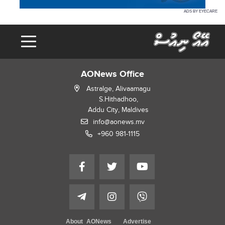
ADS BY EYECARE
AONews Office
Astralge, Alivaamagu
S.Hithadhoo,
Addu City, Maldives
info@aonews.mv
+960 981-1115
About AONews
Advertise