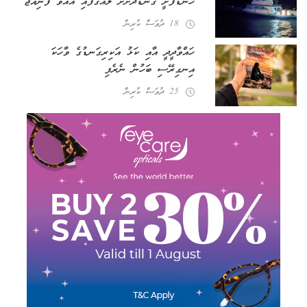
ހޮނޑާފުށީ ގޮނޑުދޮށަށް ލައްގާފައި އޮއްވާ ފެނިއްޖެ
18 ދުވަސް ކުރިން
ހައްވާދީދީ އާއި ކަޅު އަކިރިގަނޑުގެ ވާހަކަ
އިނގިރޭސި ބަހުން ނެރެފި
25 ދުވަސް ކުރިން