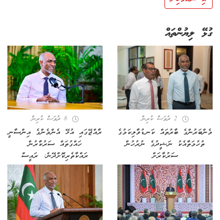
ގުޅޭ ލިޔުންތައް
2 ދުވަސް ކުރިން
8 ދުވަސް ކުރިން
މެންބަރުންގެ ބާރުތައް ކަނޑުވާލިކަމުގެ
ރާއްޖޭގައި އުޅޭ އެންމެންގެ އިންސާނީ
ތުހުމަތާއެކު ނަޝީދުގެ ނުރުހުން
ހައްގުތައް ސަރުކާރުން
ސަރުކާރަށް
ރައްކާތެރިކޮށްދޭނެ: ރައީސް