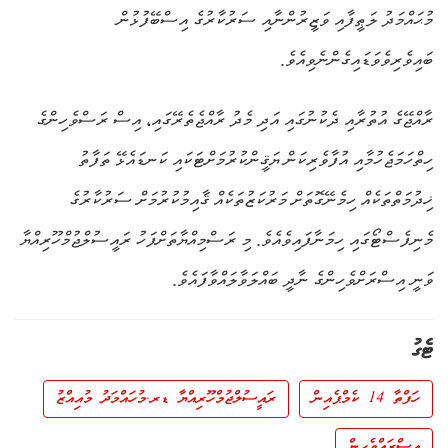
މުޙައްމަދު ލަޠީފާއި ވަޒީރުންނާއި ސަރުކާރުގެ އިސްބޭފުޅުން
ބައިވެރިވެވަޑައިގެންނެވިއެވެ.
ރާއްޖޭގެ އުތުރާއި ދެކުނުގައި އަދި މެދު ރާއްޖެތެރޭގައި، އިސް ރަސްވެހިންގެ
ހިތްހަމަޖެހުމާއި އުފާވެރިކަން ޔަޤީންކުރުމަށްޓަކައި ކަނޑައެޅޭ ތަފާތު
ޚިދުމަތްތަކެއް ހިމެނޭގޮތަށް މަރުކަޒުތަކެއް ޤާއިމުކުރުމަށް ސަރުކާރުގެ
މެނިފެސްޓޯގައި ހިމަނާފައިވެއެވެ. މި ރަސްމިއްޔާތަށްފަހު ރައީސުލްޖުމްހޫރިއްޔާ
ވަނީ އިސްރަށްވެހިންގެ ނާދީ ބައްލަވާލައްވާފައެވެ.
ޓެގު
ހަފްތާ 14 ކެމްޕެއިން
ރައީސުލްޖުމްހޫރިއްޔާ ޑރ.މުހައްމަދު މުއިއްޒު
އިސްރައްވެހިން