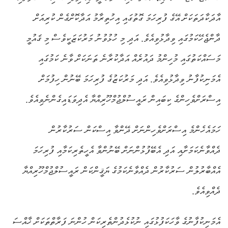
އާދަކާދަތަކަށް އޭގެ ފުރިހަމަ ގޮތުގައި އިހުތިރާމު އަދާކޮށްގެން ކުރިއަށް
ދާންޖެހޭކަމުގައި ވިދާޅުވިއެވެ. އަދި މި ހުޅުވުނު މަރުކަޒަކީވެސް މި ޤައުމީ
މަސައްކަތުގައި މުހިންމު ދައުރެއް އަދާކުރާނެ ތަނަކަށް ވާނެ ކަމުގައި
އެމަނިކުފާނު ވިދާޅުވިއެވެ. އަދި މަރުކަޒުގެ ފުރިހަމަ ބޭނުން ހިފުމަށް
އިސްރަށްވެހިންގެ ކިބައިން ރައީސުލްޖުމްހޫރިއްޔާ އެދިވަޑައިގެންނެވިއެވެ.
ހަމައެހެންމެ އިސްރަށްވެހިންނަށް ދޭންވާ އިސްކަން ސަރުކާރުން
ދެއްވާނެކަމަށާއި އަދި އެބޭފުޅުންނަށް ބޭނުންވާ އެހީތެރިކަމާއި ފުރިހަމަ
އެއްބާރުލުން ސަރުކާރުން ދެއްވާނެކަމުގެ ޔަޤީންކަން ރައީސުލްޖުމްހޫރިއްޔާ
ދެއްވިއެވެ.
އެމަނިކުފާނުގެ ވާހަކަފުޅުގައި ނުކުޅެދުންތެރިކަން ހުންނަ ފަރާތްތަކަށް ޚާއްސަ