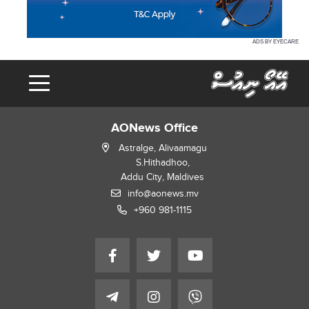
ADS BY EYECARE
AONews Office
Astralge, Alivaamagu
S.Hithadhoo,
Addu City, Maldives
info@aonews.mv
+960 981-1115