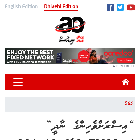
English Edition
Dhivehi Edition
ADS BY OOREDOO
ޚަބަރު
“އިސްރަށްވެހިންގެ ނާދީ”