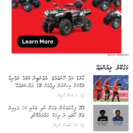
ADS BY OOREDOO
މަގުބޫލު ލިޔުންތައް
ވޯލްޑް ކަޕް ހޫނުވެއްޖެ: އާޖެންޓީނާ މެޗުގެ ރެފްރީއާ
ދެކޮޅަށް މިސްރުން ފީފާއަށް ބޮޑު މައްސަލައެއް!
1 މަސް ކުރިން
ފޭދޫ ފިހާރައަކުން ވަގަށް ނެގި ތަކެތި 24 ގަޑިއިރު
ތެރޭ ހޯދައި ދެ މީހަކު ހައްޔަރުކޮށްފި
23 ދުވަސް ކުރިން