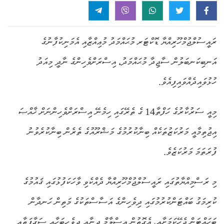
ރައީސުލްޖުމްހޫރިއްޔާ ޑޮކްޓަރ މުޙައްމަދު މުޢިއްޒާއި އެމަނިކުފާނުގެ
އަނބިކަނބަލުން ސާޖިދާ މުޙައްމަދު، އިސްރަށްވެހިންގެ ނާދީ މިއަދު
ހުޅުވައިދެއްވައިފިއެވެ.
މިއީ ސަރުކާރުގެ ހަފްތާ14 ގެ ތެރޭގައި ހިމެނޭ އިސްރަށްވެހިންނަށް ޚާއްޞަ
އިޖުތިމާއީ މަރުކަޒުތަކެއް ބިނާކުރުމުގެ މަޝްރޫއުގެ ތެރެން ބިނާކުރެވުނު
ފުރަތަމަ މަރުކަޒެވެ.
މި ރަސްމިއްޔާތުގައި ރައީސުލްޖުމްހޫރިއްޔާ ދެއްކެވި ވާހަކަފުޅުގައި ޤައުމުގެ
ކުރިމަގު ބައްޓަންކުރުމުގައި ދިވެހިންގެ އަސާސްތަކުގެ މަތިން ހަނދާން
ބަހައްޓަން ޖެހޭކަމަށާއި، އެގޮތުން އިސްލާމް ދީނާއި ދިވެހިބަހާއި ސަގާފަތާއި