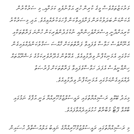
މަރުކަޒުތައްވެސް މީގެ ކުރިން ހުރީ އަޅާނުލެވި ކަމަށާއި، މި ސަރުކާރުން
އެކަންކަން ބަދަލުކުރަން ފަށާފައިވާކަން ފާހަގަކުރެއްވިއެވެ. އަދި މިސަރުކާރު
ކުރިއަށްދާނީ އިސްރަށްވެހިންނާއި ނުކުޅެދުންތެރިކަން ހުންނަ ފަރާތްތަކާއި
އެނޫންވެސް ހަވާސާ ވެފައިވާ ފަރާތްތަކަށް ޚާއްސަ ސަމާލުކަންދެއްވައިގެން
ކަމުގައި އެމަނިކުފާނު ވިދާޅުވިއެވެ. އެގޮތުން ގެދޮރުވެރިކަމުގެ މަޝްރޫޢުތައް
ހިންގާނީވެސް އެފަދަ ހަވާސާވެފައިވާ ފަރާތްތަކަށް ފުރުޞަތު
ދެއްވައިގެންކަމުގައި އެމަނިކުފާނު ވިދާޅުވިއެވެ.
މިއަދު ބޭއްވި ރަސްމިއްޔާތުގައި ރައީސުލްޖުމްހޫރިއްޔާ ވަނީ އުފާގެ ނަމުގައި
ބާއްވާ ފޮޓޯ މުބާރާތް ހުޅުވައިދެއްވާފައެވެ.
މި ރަސްމިއްޔާތުގައި ރައީސުލްޖުމްހޫރިއްޔާގެ ނައިބު އަލްއުސްތާޛު ޙުސައިން