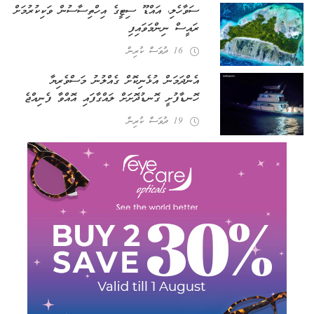
ސަވާހެލި، އައްޑޫ ސިޓީގެ އިހްތިސާސުން ވަކިކުރުމަށް
ރައީސް ނިންމަވައިފި
16 ދުވަސް ކުރިން
އެންދަމަން އުޅެނިކޮށް ގެއްލުނު މަސްވެރިޔާ
ހޮނޑާފުށީ ގޮނޑުދޮށަށް ލައްގާފައި އޮއްވާ ފެނިއްޖެ
19 ދުވަސް ކުރިން