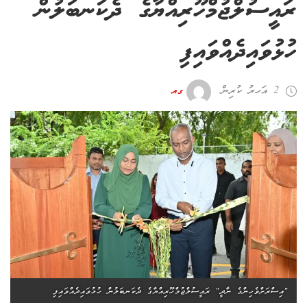
ރައީސުލްޖުމްހޫރިއްޔާގެ ދެކަނބަލުން
ހުޅުވައިދެއްވައިފި
2 އަހރު ކުރިން
ގއ
"އިސްރަށްވެހިންގެ ނާދީ" ރައީސުލްޖުމްހޫރިއްޔާގެ ދެކަނބަލުން ހުޅުވައިދެއްވައިފި