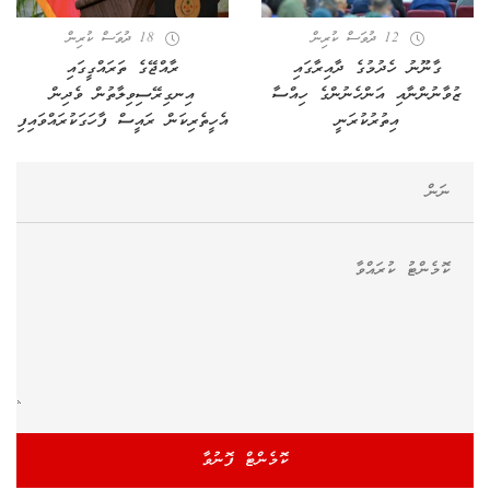
12 ދުވަސް ކުރިން
18 ދުވަސް ކުރިން
ގާނޫނު ހެދުމުގެ ދާއިރާގައި
ރާއްޖޭގެ ތަރައްގީގައި
ޒުވާނުންނާއި އަންހެނުންގެ ހިއްސާ
އިނގިރޭސިވިލާތުން ވެދިން
އިތުރުކުރަނީ
އެހީތެރިކަން ރައީސް ފާހަގަކުރައްވައިފި