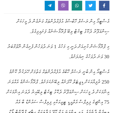
އެސްޓީއޯ އިން ރަސެލް ހޮބްސްގެ އުފެއްދުންތައް ގަނެގެން ދެ މީހަކަށް
ސިންގަޕޫރު ދެކޮޅު ޓިކެޓް ލިބޭ ޕްރޮމޯޝަނެއް ފަށައިފިއެވެ.
މި ޕްރޮމޯޝަން ކުރިއަށް ދަނީ މި މަހުގެ 1 ވަނަ ދުވަހުން ފެށިގެން ނޮވެމްބަރު
30 ވަނަ ދުވަހުގެ ނިޔަލަށެވެ.
އެސްޓިއޯ އިން ބުނީ ރަސެލް ހޮބްގެ އުފެއްދުންތައް ގަތުމަށް ހޭދަކުރާ ކޮންމެ
250 ރުފިޔާއަކަށް ޑިޖިޓަލް ކޫޕަނެއް ލިބޭނެކަމަށެވެ. ޕްރޮމޯޝަންގެ އެއްވަނަ
އިނާމަކަށް ދެ މީހަކަށް ސިންގަޕޫރު ދެކޮޅު ޓިކެޓް ލިބޭއިރު ދެވަނަ އިނާމަކަށް
75 އިންޗީގެ ފިލިޕްސް އެލްއީޑީ ޓީވީއަކާއި ޕިލިޕްސް ސައުންޑް ބާ އެއް
ލިބިގެން ދާނެއެވެ. އަދި ތިންވަނަ އަށް ހޮވޭ ފަރާތަކަށް ހިޓާޗީ ފްރޮންޓް ލޯޑް