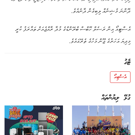
ދޮންނަ މެޝިނެއް ލިބިގެން ދާނެއެވެ.
އެސްޓިއޯ އިން ރަސެލް ހޮބްސް ބްރޭންޑްގެ މުދާ ރާއްޖެއަށް ތައާރަފު ކުރީ
މިދިޔަ އަހަރުގެ ޖޫން މަހުގެ ތެރޭގައެވެ.
ޓެގު
އެސްޓިއޯ
ގުޅޭ ލިޔުންތައް