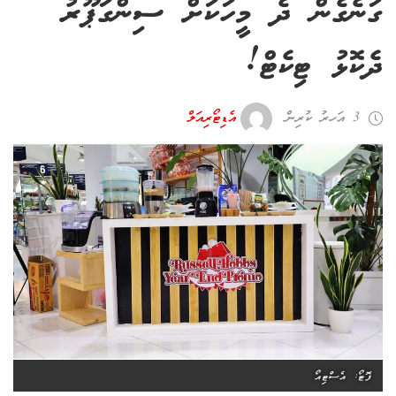
ގަނެގެން ދެ މީހަކަށް ސިންގަޕޫރު
ދެކޮޅު ޓިކެޓް!
3 އަހރު ކުރިން
އެޑިޓޯރިއަލް
ފޮޓޯ: އެސްޓިއޯ