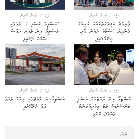
2 އަހރު ކުރިން
2 އަހރު ކުރިން
ފޯރިގަދަ ކުޅިވަރުތަކާއެކު ކުރިއަށް
“ހުސްވީމަ ހުސްވީ”ގެ ނަމުގައި
ގެންދިޔަ ‘ސްޓޯކް ދެކުނު ފޯރި’
އެސްޓިއޯ އިން ވެއރ ހައުސް
ނިންމާލައިފި
ސޭލެއް ފަށައިފި
2 އަހރު ކުރިން
2 އަހރު ކުރިން
އެސްޓީއޯ އިން ރާއްޖެއަށް އެސްޑީ
އެސްޓީއޯއިން ރާއްޖޭގައި ވިއްކާ ތެލުގެ
ބަޔޯސެންސާ ލެބް އިކުއިޕްމަންޓް
އަގު ހެޔޮކޮށްފި
ތައާރަފް ކޮށްފި