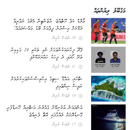
މަގުބޫލު ލިޔުންތައް
ވޯލްޑް ކަޕް ހޫނުވެއްޖެ: އާޖެންޓީނާ މެޗުގެ ރެފްރީއާ
ދެކޮޅަށް މިސްރުން ފީފާއަށް ބޮޑު މައްސަލައެއް!
29 ދުވަސް ކުރިން
ފޭދޫ ފިހާރައަކުން ވަގަށް ނެގި ތަކެތި 24 ގަޑިއިރު
ތެރޭ ހޯދައި ދެ މީހަކު ހައްޔަރުކޮށްފި
21 ދުވަސް ކުރިން
ސަވާހެލި، އައްޑޫ ސިޓީގެ އިހްތިސާސުން ވަކިކުރުމަށް
ރައީސް ނިންމަވައިފި
14 ދުވަސް ކުރިން
އެންދަމަން އުޅެނިކޮށް ގެއްލުނު މަސްވެރިޔާ ހޮނޑާފުށީ
ގޮނޑުދޮށަށް ލައްގާފައި އޮއްވާ ފެނިއްޖެ
17 ދުވަސް ކުރިން