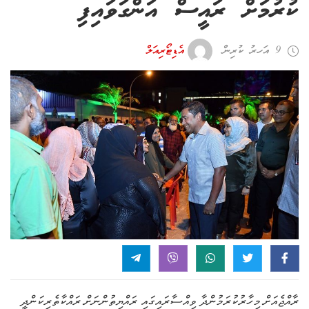
ކުރުމަށް ރައީސް އަންގަވައިފި
9 އަހރު ކުރިން
އެޑިޓޯރިއަލް
ރާއްޖެއަށް މިހާރުކުރަމުންދާ ވިއްސާރައިގައި ރައްޔިތުންނަށް ރައްކާތެރިކަންދީ