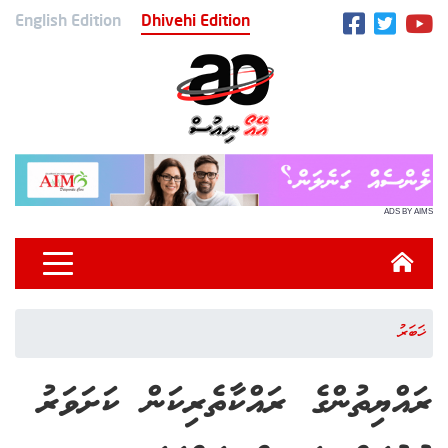
English Edition
Dhivehi Edition
ADS BY AIMS
ޚަބަރު
ރައްޔިތުންގެ ރައްކާތެރިކަން ކަށަވަރު