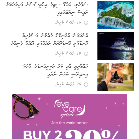
ސަވާހެލި، އައްޑޫ ސިޓީގެ އިހްތިސާސުން ވަކިކުރުމަށް
ރައީސް ނިންމަވައިފި
16 ދުވަސް ކުރިން
އެންދަމަން އުޅެނިކޮށް ގެއްލުނު މަސްވެރިޔާ
ހޮނޑާފުށީ ގޮނޑުދޮށަށް ލައްގާފައި އޮއްވާ ފެނިއްޖެ
19 ދުވަސް ކުރިން
ހައްވާދީދީ އާއި ކަޅު އަކިރިގަނޑުގެ ވާހަކަ
އިނގިރޭސި ބަހުން ނެރެފި
26 ދުވަސް ކުރިން