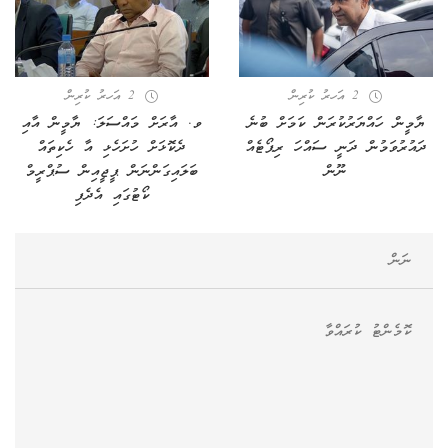
2 އަހރު ކުރިން
2 އަހރު ކުރިން
ޔާމީން ހައްޔަރުކުރަން ކަމަށް ބުނެ
ވ. އާރަށް މައްސަލަ: ޔާމީން އާއި
ދައުރުވަމުން ދަނީ ސައްހަ ރިޕޯޓެއް
ދެކޮޅަށް ހުށަހެޅި އާ ހެކިތައް
ނޫން
ބަލައިގަންނަން ޕީޖީއިން ސުޕްރީމް
ކޯޓުގައި އެދެފި