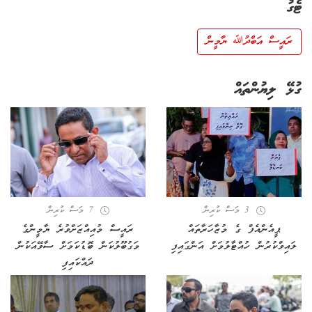
ޓެގު
ރައީސް އަބްދުﷲ ޔާމީން
ގުޅޭ ލިޔުންތައް
3 މަސް ކުރިން
7 މަސް ކުރިން
ޕީއެންއެފް ގެ މުޒާހަރާތައް
ރައީސް މުއިއްޒަށްވުރެ ޔާމީންގެ
ލައިވްކުރުން ހުއްޓާލުމަށް އަންގައިފި
މަގުބޫލުކަން ބޮޑުކަމަށް ސާވޭއަކުން
ދައްކައިފި