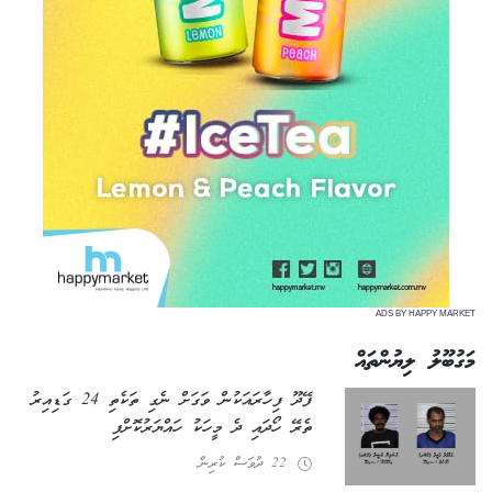
ADS BY HAPPY MARKET
މަގުބޫލު ލިޔުންތައް
ފޭދޫ ފިހާރައަކުން ވަގަށް ނެގި ތަކެތި 24 ގަޑިއިރު
ތެރޭ ހޯދައި ދެ މީހަކު ހައްޔަރުކޮށްފި
22 ދުވަސް ކުރިން