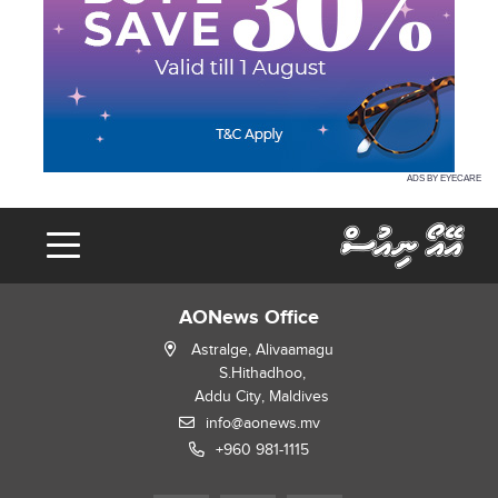
ADS BY EYECARE
AONews Office
Astralge, Alivaamagu
S.Hithadhoo,
Addu City, Maldives
info@aonews.mv
+960 981-1115