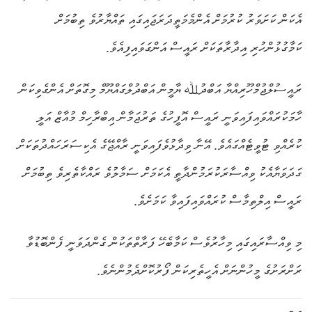
އެކަން ކަށަވަރު ކުރުމަށް އެންމެމަތީދަރަޖައިގައި ތައްޔާރުވެ ތިބުމަށް
ކަމާގުޅުންހުރި އިދާރާތަކަށް ރައީސް އަންގަވައިފިއެވެ.
ރައީސުލްޖުމްހޫރިއްޔާ އަބްދުﷲ ޔާމީން އަބްދުލްގައްޔޫމް މިގޮތަށް އެންގެވިކަން
ހާމަކުރައްވައިފައިވަނީ ރައީސް އޮފީހުގެ ތަރުޖަމާން އިބްރާހިމް މުއާޒް އަލީ
ކުރެއްވި ޓުވީޓެއްގައެވެ. އޭނާ ވިދާޅުވެފައިވަނީ ރާއްޖޭގެ އެކިސަރަހައްދުތަކަށް
ގަދަވަޔާއެކު ވިއްސާރަކުރަމުންދާތީ އެކަމަށް ސަމާލުވެ ރައްކާތެރިވެ ތިބުމަށް
ރައީސް އިލްތިމާސް ކުރައްވައިފައިވާ ކަމަށެވެ.
މި ވިއްސާރައިގައި މިހާރުވެސް ކަމާބެހޭ ފަރާތްތަކުން ގެންދަވަނީ ފެންބޮޑުވާ
ރަށްރަށުގެ މީހުންނަށް އެހީތެރިކަން ފޯރުކޮށްދެމުންނެވެ.