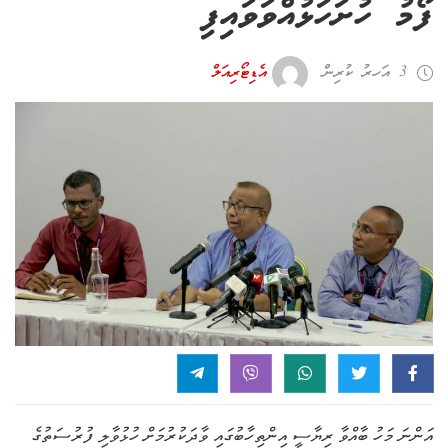
ފޯމު ހުށަހަޅުއްވަވައިފި
3 އަހރު ކުރިން
އެޑިޓޯރިއަލް
އަންނަ މަހު ބާއްވާ ރިޔާސީ އިންތިހާބުގައި ވާދަކުރުމަށް ހުޅުވާލި ފުރުސަތުގެ