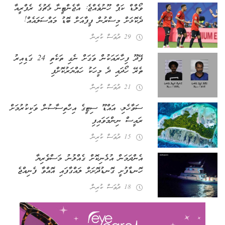
ވޯލްޑް ކަޕް ހޫނުވެއްޖެ: އާޖެންޓީނާ މެޗުގެ ރެފްރީއާ
ދެކޮޅަށް މިސްރުން ފީފާއަށް ބޮޑު މައްސަލައެއް!
29 ދުވަސް ކުރިން
ފޭދޫ ފިހާރައަކުން ވަގަށް ނެގި ތަކެތި 24 ގަޑިއިރު
ތެރޭ ހޯދައި ދެ މީހަކު ހައްޔަރުކޮށްފި
21 ދުވަސް ކުރިން
ސަވާހެލި، އައްޑޫ ސިޓީގެ އިހްތިސާސުން ވަކިކުރުމަށް
ރައީސް ނިންމަވައިފި
15 ދުވަސް ކުރިން
އެންދަމަން އުޅެނިކޮށް ގެއްލުނު މަސްވެރިޔާ
ހޮނޑާފުށީ ގޮނޑުދޮށަށް ލައްގާފައި އޮއްވާ ފެނިއްޖެ
18 ދުވަސް ކުރިން