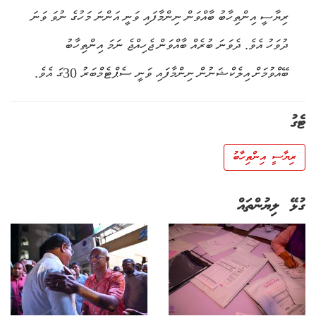
ރިޔާސީ އިންތިހާބު ބާއްވަން ނިންމާފައި ވަނީ އަންނަ މަހުގެ ނުވަ ވަނަ
ދުވަހު އެވެ. ދެވަނަ ބުރެއް ބާއްވަން ޖެހިއްޖެ ނަމަ އިންތިހާބު
ބޭއްވުމަށް އިލެކްޝަނުން ނިންމާފައި ވަނީ ސެޕްޓެމްބަރު 30ގަ އެވެ.
ޓެގު
ރިޔާސީ އިންތިހާބު
ގުޅޭ ލިޔުންތައް