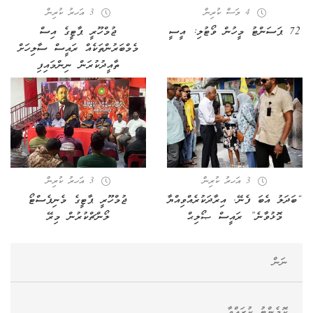
4 މަސް ކުރިން
3 އަހރު ކުރިން
72 ޕަސަންޓު މީހުން ވޯޓުލި: އީސީ
ޖުމްހޫރީ ޕާޓީގެ އިސް
މެމްބަރުންތަކެއް ރައީސް ސާލިހަށް
ތާއީދުކުރަން ނިންމައިފި
3 އަހރު ކުރިން
3 އަހރު ކުރިން
“ބަދަލު އެބަ ފެނޭ. އިރާދަކުރެއްވިއްޔާ
ޖުމްހޫރީ ޕާޓީގެ މެނިފެސްޓޯ
މޮޅުވާނެ” ރައީސް ޞޯލިޙް
ލޯންޗްކުރުން މިރޭ