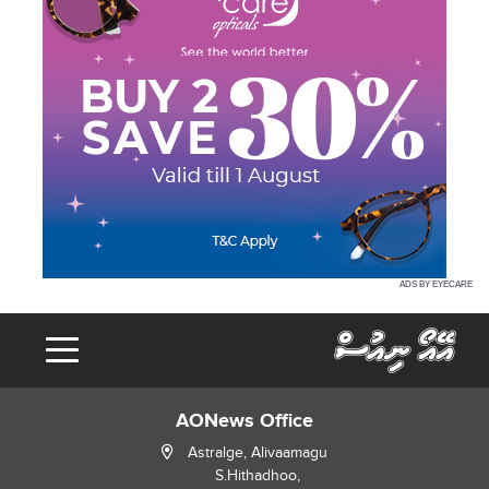
ADS BY EYECARE
AONews Office
Astralge, Alivaamagu
S.Hithadhoo,