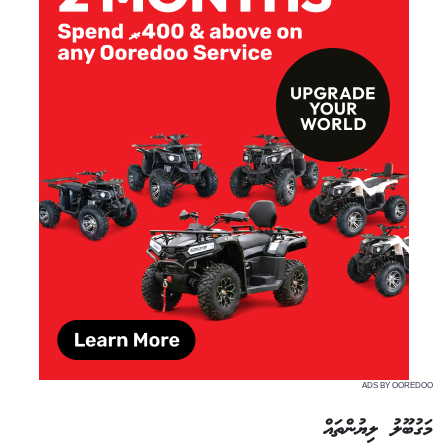
ADS BY OOREDOO
މަގުބޫލު ލިޔުންތައް