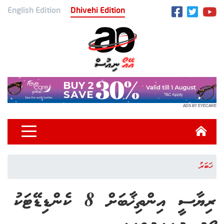
English Edition
Dhivehi Edition
ADS BY EYECARE
ޚަބަރު
ރިޔާސީ އިންތިޚާބަށް 8 ކެންޑިޑޭޓަކު