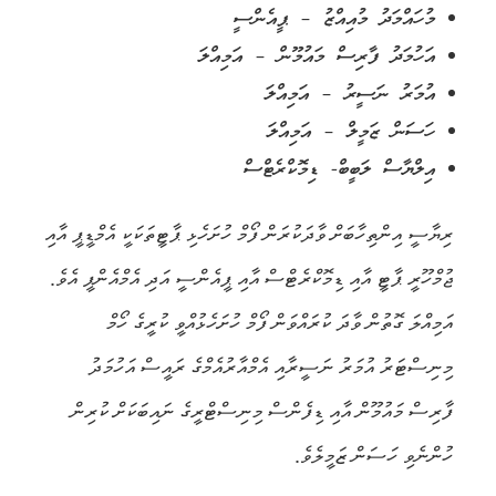
މުހައްމަދު މުއިއްޒު – ޕީއެންސީ
އަހުމަދު ފާރިސް މައުމޫން – އަމިއްލަ
އުމަރު ނަސީރު – އަމިއްލަ
ހަސަން ޒަމީލް – އަމިއްލަ
އިލްޔާސް ލަބީބް- ޑިމޮކްރެޓްސް
ރިޔާސީ އިންތިހާބަށް ވާދަކުރަން ފޯމް ހުށަހެޅި ޕާޓީތަކަކީ އެމްޑީޕީ އާއި
ޖުމްހޫރީ ޕާޓީ އާއި ޑިމޮކްރެޓްސް އާއި ޕީއެންސީ އަދި އެމްއެންޕީ އެވެ.
އަމިއްލަ ގޮތުން ވާދަ ކުރައްވަން ފޯމް ހުށަހެޅުއްވީ ކުރީގެ ހޯމް
މިނިސްޓަރު އުމަރު ނަސީރާއި އެމްއާރުއެމްގެ ރައީސް އަހުމަދު
ފާރިސް މައުމޫން އާއި ޑިފެންސް މިނިސްޓްރީގެ ނައިބަކަށް ކުރިން
ހުންނެވި ހަސަން ޒަމީލެވެ.