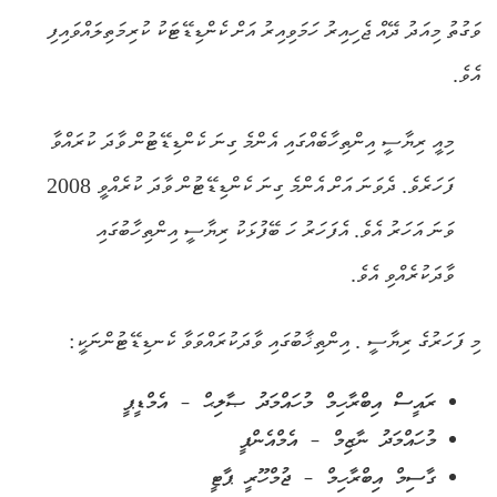
ވަގުތު މިއަދު ދޭއް ޖެހިއިރު ހަމަވިއިރު އަށް ކެންޑިޑޭޓަކު ކުރިމަތިލައްވައިފި
އެވެ.
މިއީ ރިޔާސީ އިންތިހާބެއްގައި އެންމެ ގިނަ ކެންޑިޑޭޓުން ވާދަ ކުރައްވާ
ފަހަރެވެ. ދެވަނަ އަށް އެންމެ ގިނަ ކެންޑިޑޭޓުން ވާދަ ކުރެއްވީ 2008
ވަނަ އަހަރު އެވެ. އެފަހަރު ހަ ބޭފުޅަކު ރިޔާސީ އިންތިހާބުގައި
ވާދަކުރެއްވި އެވެ.
މި ފަހަރުގެ ރިޔާސީ . އިންތިޚާބުގައި ވާދަކުރައްވަވާ ކެނޑިޑޭޓުންނަކީ:
ރައީސް އިބްރާހިމް މުހައްމަދު ޞާލިޙް – އެމްޑީޕީ
މުހައްމަދު ނާޒިމް – އެމްއެންޕީ
ގާސިމް އިބްރާހިމް – ޖުމްހޫރީ ޕާޓީ