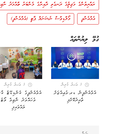
ރައްޔިތުންގެ މަޖިލީހުގެ ދަނގެތި ދާއިރާގެ މެންބަރު މުހައްމަދު ނާޒިމ
އެމްއެންޕީ
މޯލްޑިވްސް ނެޝަނަލް ޕާޓީ (އެމްއެންޕީ)
ގުޅޭ ލިޔުންތައް
3 އަހރު ކުރިން
3 އަހރު ކުރިން
އެމްއެންޕީން ޑރ.މުޢިއްޒަށް
އެމްއެންޕީގެ ކެންޑިޑޭޓް ކާނ
ތާއީދުކޮށްފި
މުހައްްމަދު ނާޒިމް ވޯޓު
ލައްވައިފި