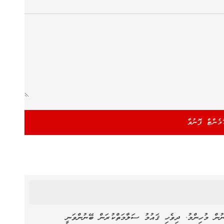
ުން މުހިންމު. ދިވެހި ޤައުމު ސަލާމަތްކުރަން ބޭނުންވަނީ