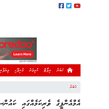
ADS BY OOREDOO
ޚަބަރު
ރިޕޯޓް
ކުޅިވަރު
މުނިފޫހި
ވިޔަފާރި
ޚަބަރު
އެމްއެންޕީގެ ވެރިކަމެއްގައި ކައުންސ