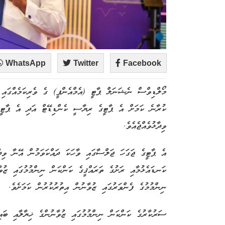
WhatsApp
Twitter
Facebook
މޯލްޑިވްސް ނެޝަނަލް ޕާޓީ (އެމްއެންޕީ) ގެ ވެރިކަމެއްގައި 
ކުރާނެ ކަމަށް އެ ޕާޓީގެ ރިޔާސީ ކެންޑިޑޭޓް އަދި އެ ޕާޓީގ
ވިދާޅުވެއްޖެއެވެ.
އެ ޕާޓީގެ ޖަގަހަ ޖަލްސާގައި ވާހަކަ ދައްކަވަމުން އޭނާ ވިދާޅ
ކަނޑައެޅުމާއި ރަށުގެ ތަރައްޤީގެ ކަންކަން ނިންމުމުގައި ޒުވ
ނިންމުމުގެ ފެންވަރުގައި ޒުވާނުން އިތުރުކުރުން ކަމަށެވެ.
ސަރުކާރުގެ ކަންކަން ނިންމުމުގައި ޒުވާނުންގެ ޚިޔާލާއި ބައި