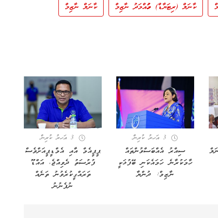
ް
ކާނަލް (ރިޓަޔާޑް) މުހައްމަދު ނާޒިމް
ކާނަލް ނާޒިމް
3 އަހރު ކުރިން
3 އަހރު ކުރިން
ަލް
ސިއްރު އެއްބަސްވުންތައް
ޕީޕީއެމް އާއި އެމްޑީޕީއަށްވެސް
ހާމަކުރާނެ ހަމައެކަނި ބޭފުޅަކީ
ފުރުސަތު ދެވިއްޖެ، އައްޑޫ
ނާޒިމް: ދުންޔާ
ތަރައްގީކުރެވުނު ތަނެއް
ނުފެނުނު