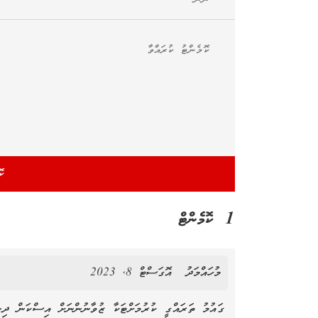
1 ކޮމެންޓް
މުހައްމަދު
އޮގަސްޓް 8, 2023
ގައުމު ތަރައްގީ ކުރުމަށްޓަކާ ޒުވާނުންނަށް އިސްކަން ދިނ