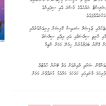
ޕެޝަލިސްޓް ނަރުހެއްގެ މުސާރަ އާއި ސިފައިންގެ
ކުރައްވާފައެވެ.
ުޖެހުމާއި ޖުޑިޝަލް ސަރވިސް ކޮމިޝަން މިނިވަންކުރުމާއި
ުރުމާއި ޚާރިޖީ ސިޔާސަތާއި އަދި ދިފާޢީ ސިޔާސަތު
CARE
ަށް ޤާނޫނު ބަދަލުކުރުން ހިމެނޭ ކަމަށް ނާޒިމް
ަންކޮށް، ޝަރުޢީ ދާއިރާއަށް އަތް ބޭނުން ހުއްޓުވާ،
ރިހަމަ މާނައިގައި ހަމަހަމަ ކަމާއެކު ކުރައްވާނެ ކަމަށް