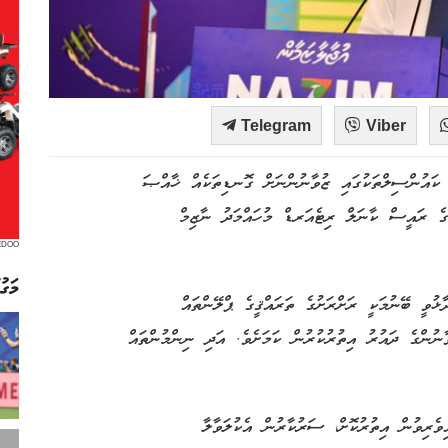
Telegram
Viber
ކައުންސިލްތަކުގައި ޒުވާނުންނަށް ގޮނޑިތަކެއް ޚާއްޞަ
ެ ރައީސް ކާނަލް ރިޓެއަރޑް މުހައްމަދު ނާޒިމް
EDOO
މަގު
ުވީ ބޭނުމަކީ ރަށްރަށުގެ ތަރައްޤީގެ ޕްލޭންތައް
ާނުންގެ ދައުރު އިތުރުކުރުން ކަމަށެވެ. އަދި ނިންމުންތައް
ވެރިވުން އިތުރުކޮށް، ސަރުކާރުން އެކުލަވާލާ