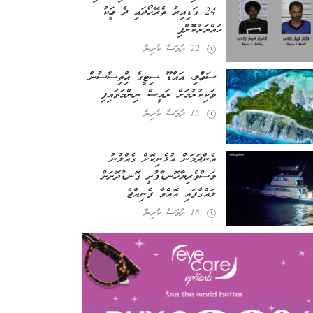
24 ގަޑިއިރު ތެރޭ ހޯދައި ދެ މީހަކު
ހައްޔަރުކޮށްފި
22 ދުވަސް ކުރިން
ސަވާހެލި، އައްޑޫ ސިޓީގެ އިހްތިސާސުން
ވަކިކުރުމަށް ރައީސް ނިންމަވައިފި
15 ދުވަސް ކުރިން
އެންދަމަން އުޅެނިކޮށް ގެއްލުނު
މަސްވެރިޔާ ހޮނޑާފުށީ ގޮނޑުދޮށަށް
ލައްގާފައި އޮއްވާ ފެނިއްޖެ
18 ދުވަސް ކުރިން