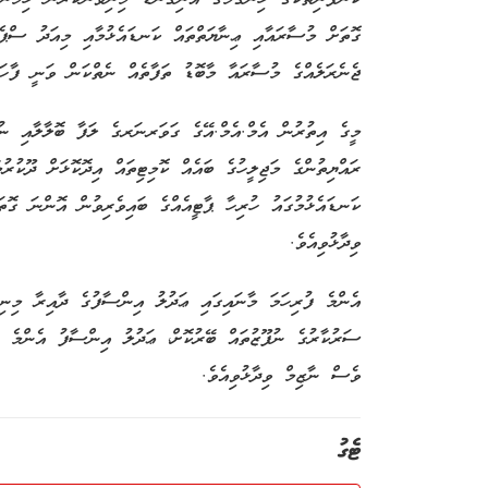
ގޮތަށް މުސާރައާއި ޢިނާޔަތްތައް ކަނޑައެޅުމާއި މިއަދު ސް
ޖެނެރަލެއްގެ މުސާރައާ މާބޮޑު ތަފާތެއް ނެތްކަން ވަނީ ފާހަގަ
މީގެ އިތުރުން އެމް.އެމް.އޭގެ ގަވަރނަރގެ ލަފާ ބޮލާލާއި ނ
ރައްޔިތުންގެ މަޖިލީހުގެ ބައެއް ކޮމިޓިތައް އިދޮކޮޅަށް ދޫކ
ކަނޑައެޅުމުގައު ހުރިހާ ޕާޓީއެއްގެ ބައިވެރިވުން އޮންނަ ގޮތ
ވިދާޅުވިއެވެ.
އެންމެ ފުރިހަމަ މާނައިގައި ޢަދުލު އިންސާފުގެ ދާއިރާ މިނިވ
ސަރުކާރުގެ ނުފޫޒުތައް ބޭރުކޮށް، ޢަދުލު އިންސާފު އެންމެ ފު
ވެސް ނާޒިމް ވިދާޅުވިއެވެ.
ޓެގު