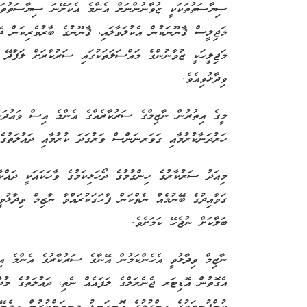
ސިޔާސަތުތަކަކީ ޒުވާނުންނަށް އެންމެ އެކަށޭނަ ސިޔާސަތުތައްކ
މަޖިލީސް ޤާނޫނަކުން އެކުލަވާލައި، ޤާނޫނުގެ ބާރުވެރިކަން 
މަޖިލީހަކީ ޒުވާނުންގެ މައްސަލަތަކުގައި ސަރުކާރަށް ލަފާދޭ 
ވިދާޅުވިއެވެ.
މީގެ އިތުރުން ނާޒިމްގެ ސަރުކާރެއްގެ އެންމެ އިސް ވަޢުދަކ
ހަރުދަނާކުރުމާއި ގަވަރނަންސް ވަރުގަދަ ކުރުމާއި ދައުލަތުގެ
މިއަދު ސަރުކާރުގެ ހިންގުމުގެ ދޯހަޅިކަމުގެ ވާހަކައަކީ ދައް
ގަވާއިދުގެ ބޭނުމެއް ނެތްކަން ފާހަގަކުރައްވާ ނާޒިމް ވިދާޅ
ބަލާކަށް ނުޖެހޭ ކަމަށެވެ.
ނާޒިމް ވިދާޅުވީ އެހެންކަމުން އޭނާގެ ސަރުކާރުގެ އެންމެ 
އެގޮތުން އޮޑިޓަރ ޖެނެރަލްގެ ލަފައެއް ނެތި، ދައުލަތުގެ މުދާ
ކުންފުނިތަކުގެ ހިންގުމުގެ އޮނިގަނޑު މިނިވަންކުރުން ހިމެނ