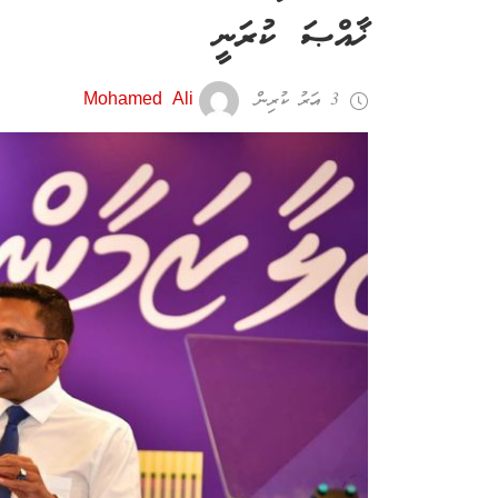
ޚާއްޞަ ކުރަނީ
3 އަހރު ކުރިން
Mohamed Ali