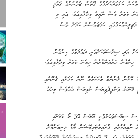
ަން ކަށަވަރުކުރުމުގެ ގޮތުން، ޒުވާނުންގެ ޤައުމީ
ދޭނެ ކަމަށް ވެސް ނާޒިމް ވިދާޅުވިއެވެ. އަދި މި
މަޖީލީހެއްކަމުގައި ހަމަޖައްސާނެ ކަމަށް ވެސް
ަށް އަދި ސިޔާސަތަކަށްވަނީ ދައުލަތުގެ ހިންގުން
 ހިންގުން ހަރުދަނާކުރުން ހިމެނޭ ކަމަށް ވިދާޅުވިއެވެ.
ކާ ކޮޅުން ލާންނެތް ވާހަކައެއް ނޫން ކަމަށާއި ޤާނޫނާއި
ުވީ ޤާނޫނު ތަންފީޛުވިޔަސް ނުވިޔަސް އެއްވެސް މީހަކު
އިސް ސިޔާސަތަކަށްވާނީ ރޫލްސް އޮފް ލޯ ކަމަށާއި
 ނުވިއްކުމާއި ޕްރައިވެޓައިޒޭޝަން ބޯޑު މިނިވަންކޮށް
ޭ ކަމަށެވެ. އަދި ޕޭ ކޮމީޝަން މިނިވަންކަން ޤާނޫނުގައިވާ