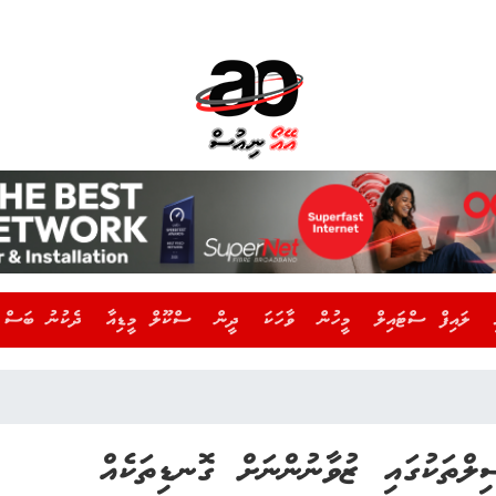
ލައިފް ސްޓައިލް
މީހުން
ވާހަކަ
ދީން
ސްކޫލް މީޑިއާ
ދެކުނު ބަސް
ިލްތަކުގައި ޒުވާނުންނަށް ގޮނޑިތަކެއް