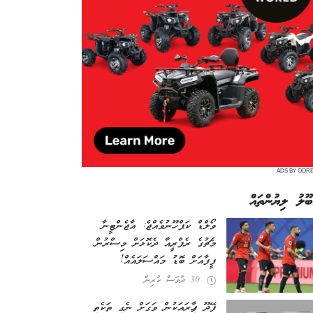
ADS BY OOR
ބޫލު ލިޔުންތައް
ވޯލްޑް ކަޕް ހޫނުވެއްޖެ: އާޖެންޓީނާ
މެޗުގެ ރެފްރީއާ ދެކޮޅަށް މިސްރުން
ފީފާއަށް ބޮޑު މައްސަލައެއް!
30 ދުވަސް ކުރިން
ފޭދޫ ފިހާރައަކުން ވަގަށް ނެގި ތަކެތި