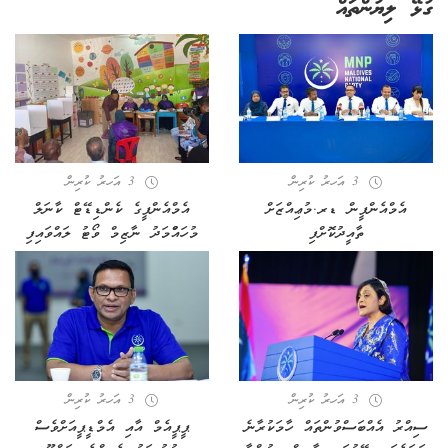
ގުޅޭ ލިޔުންތައް
3 އަހރު ކުރިން
3 އަހރު ކުރިން
އެމްއެންޕީން ޑރ.މުޢިއްޒަށް
އެމްއެންޕީގެ ކެންޑިޑޭޓް ކާނަލް
ތާއީދުކޮށްފި
މުހައްްމަދު ނާޒިމް ވޯޓު ލައްވައިފި
3 އަހރު ކުރިން
3 އަހރު ކުރިން
ސިއްރު އެއްބަސްވުންތައް ހާމަކުރާނެ
ޕީޕީއެމް އާއި އެމްޑީޕީއަށްވެސް