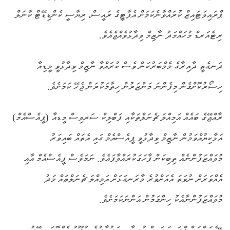
ޕްރައިވަޓައިޒް ކުރައްވާނެކަމަށް އެޕާޓީގެ ރައީސް، ރިޔާސީ ކެންޑިޑޭޓް ކާނަލް
ރިޓެއަރޑް މުހައްމަދު ނާޒިމް ވިދާޅުވެއްޖެއެވެ.
ދަނގެތީ ދާއިރާގެ މެމްބަރުކަން ވެސް ކުރައްވާ ނާޒިމް ވިދާޅުވީ މީޑިއާ
ހިސޯރުކޮށްގެން މިފެންނަ މަންޒަރުން ހިތާމަކުރަން ޖެހޭ ކަމަށެވެ.
ރާއްޖޭގެ ބައެއް އަމިއްލަ ޗެނަލްތަކާއި ޕަބްލިކް ސަރވިސް މީޑއާ (ޕީއެސްއެމް)
އަޅާކިޔުއްވަމުން ނާޒިމް ވިދާޅުވީ ޕީއެސްއެމް ގައި އެތައް ބައިވަރު
މުވައްޒަފުންނެއް ތިބިކަން ފާހަގަކުރައްވާފައެވެ. ނަމަވެސް ޕީއެސްއެމް އާއި
އެއްވަރަށް ނުވަތަ އެއަށްވުރެ މާރަނގަޅަށް އަމިއްލަ ޗެނަލްތައް މަދު
މުވައްޒަފުންނާއެކު ހިންގަމުން އަންނަކަމަށެވެ.