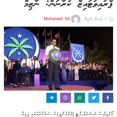
ޕްރައިވަޓައިޒް ކުރާނަން: ނާޒިމް
3 އަހރު ކުރިން
Mohamed Ali
މޯލްޑިވްސް ނެޝަނަލް ޕާޓީ (އެމްއެންޕީ) ގެ ސަރުކާރެއްގައި މީޑިއާ