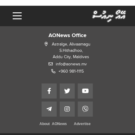
AONews Office
Astralge, Alivaamagu
S.Hithadhoo,
Addu City, Maldives
info@aonews.mv
+960 981-1115
About AONews
Advertise