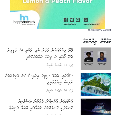
ADS BY HAPPY MARKET
މަގުބޫލު ލިޔުންތައް
ފޭދޫ ފިހާރައަކުން ވަގަށް ނެގި ތަކެތި 24 ގަޑިއިރު
ތެރޭ ހޯދައި ދެ މީހަކު ހައްޔަރުކޮށްފި
23 ދުވަސް ކުރިން
ސަވާހެލި، އައްޑޫ ސިޓީގެ އިހްތިސާސުން ވަކިކުރުމަށް
ރައީސް ނިންމަވައިފި
16 ދުވަސް ކުރިން
އެންދަމަން އުޅެނިކޮށް ގެއްލުނު މަސްވެރިޔާ
ހޮނޑާފުށީ ގޮނޑުދޮށަށް ލައްގާފައި އޮއްވާ ފެނިއްޖެ