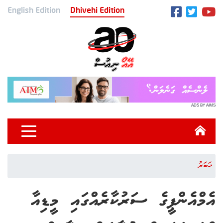
English Edition
Dhivehi Edition
ADS BY AIMS
ޚަބަރު
އެމްއެންޕީގެ ސަރުކާރެއްގައި މީޑިއާ