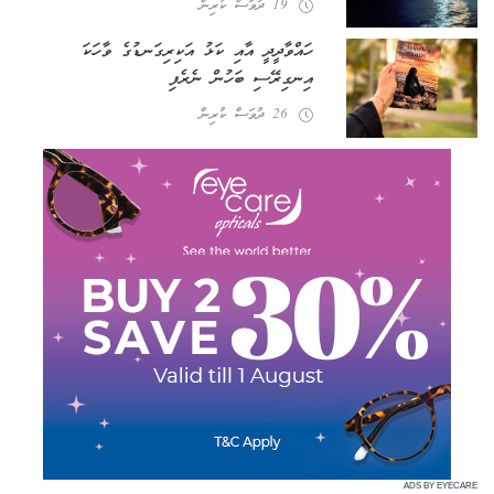
19 ދުވަސް ކުރިން
ހައްވާދީދީ އާއި ކަޅު އަކިރިގަނޑުގެ ވާހަކަ
އިނގިރޭސި ބަހުން ނެރެފި
26 ދުވަސް ކުރިން
ADS BY EYECARE