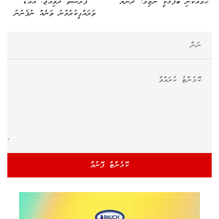
ހަމައެކަނި ބޭފުޅަކީ ނާޒިމް: ދުންޔާ
ފުރުސަތު ދެވިއްޖެ، އައްޑޫ
ތަރައްގީކުރެވުނު ތަނެއް ނުފެނުނު