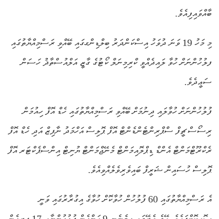
ބާއްވައިފިއެވެ.
މި މަހު 19 ވަނަ ދުވަހު އިސްކަންދަރު ބިލްޑިންގގައި ބޭއްވި ރަސްމިއްޔާތުގައި
ފލުހުންނަށް ހުވާ ލައިދެއްވީ ކްރިމިނަލް ކޯޓުގެ ގާޒީ އަލްއުސްތާޛު ހަސަން
ސަޢީދެވެ.
ފުލުހުންނަށް ހުވާލައި ދިނުމަށް ބޭއްވި ރަސްމިއްޔާތުގައި ހެޑް އޮފް ހިއުމަން
ރިސޯސް ޗީފް ސްޕްރިންޓެންޑެންޓް އޮފް ޕޮލިސް އަހްމަދު ނާފިޒް އަދި ހެޑް އޮފް
ރެކްރޫޓްމަންޓް އެންޑް ޑިޕްލޮއިމަންޓް މެނޭޖްމަންޓް ޔުނިޓް އިންސްޕެކްޓަރ އޮފް
ޕޮލިސް ހުސައިން ޝަރީފް ބައިވެރިވެލެއްވިއެވެ.
އެ ރަސްމިއްޔާތުގައި 60 ފުލުހުން ހުވާކޮށް ހުވާގެ އިގުރާރުގައި ވަނީ
ސޮއިކޮށްފައެވެ. އޭގެ ތެރޭގައި ހިމެނެނީ 9 އަންހެން ފުލުހުންނާއި 17 ފިރިހެން