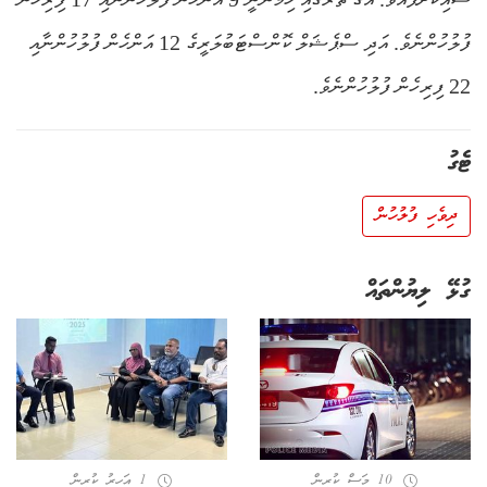
ފުލުހުންނެވެ. އަދި ސްޕެޝަލް ކޮންސްޓަބުލަރީގެ 12 އަންހެން ފުލުހުންނާއި
22 ފިރިހެން ފުލުހުންނެވެ.
ޓެގު
ދިވެހި ފުލުހުން
ގުޅޭ ލިޔުންތައް
10 މަސް ކުރިން
1 އަހރު ކުރިން