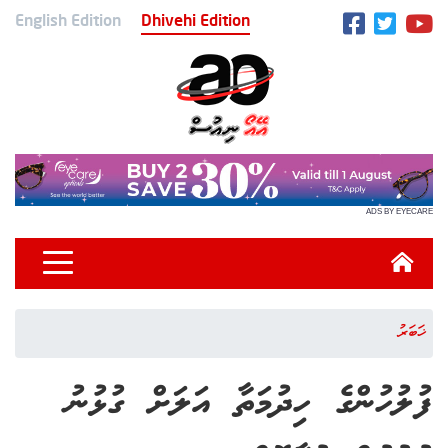
English Edition
Dhivehi Edition
ADS BY EYECARE
ޚަބަރު
ފުލުހުންގެ ހިދުމަތާ އަލަށް ގުޅުނު