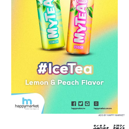
ADS BY HAPPY MARKET
މަގުބޫލު ލިޔުންތައް