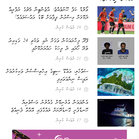
ވޯލްޑް ކަޕް ހޫނުވެއްޖެ: އާޖެންޓީނާ މެޗުގެ ރެފްރީއާ
ދެކޮޅަށް މިސްރުން ފީފާއަށް ބޮޑު މައްސަލައެއް!
29 ދުވަސް ކުރިން
ފޭދޫ ފިހާރައަކުން ވަގަށް ނެގި ތަކެތި 24 ގަޑިއިރު
ތެރޭ ހޯދައި ދެ މީހަކު ހައްޔަރުކޮށްފި
21 ދުވަސް ކުރިން
ސަވާހެލި، އައްޑޫ ސިޓީގެ އިހްތިސާސުން ވަކިކުރުމަށް
ރައީސް ނިންމަވައިފި
14 ދުވަސް ކުރިން
އެންދަމަން އުޅެނިކޮށް ގެއްލުނު މަސްވެރިޔާ
ހޮނޑާފުށީ ގޮނޑުދޮށަށް ލައްގާފައި އޮއްވާ ފެނިއްޖެ
17 ދުވަސް ކުރިން