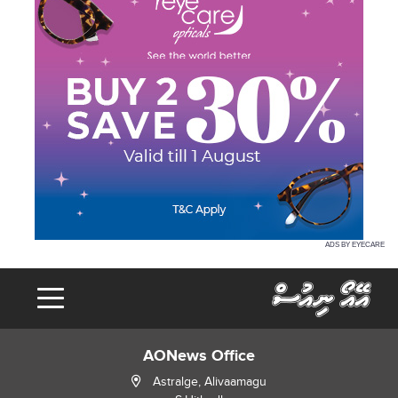
ADS BY EYECARE
AONews Office
Astralge, Alivaamagu