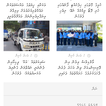
​ހެކީގެ ގޮތުގައި ހިފެހެއްޓި ފޯނެއްގައި
މަކަރާއި ހީލަތުގެ މައްސަލަތަކުން
ހުރި ފޮޓޯ ލީކްއެއް ނުވޭ: ދިވެހި
ރައްކާތެރިކުރުވުމަށް ވިލިމާލެ
ފުލުހުން
ވިޔަފާރިވެރިންނަށް މައުލޫމާތުދީފި
2 އަހރު ކުރިން
2 އަހރު ކުރިން
މޯލްޑިވްސް ވިމެން އިން
ސައިކަލުތައް ‘އުކާ’ ވީޑިއޯއިން
ޕޮލިސިންގއަށް ތިން އަހަރު ފުރުން
ފެންނަނީ ނައްތާލަން ގެންދިޔަ
ފާހަގަކުރުމުގެ ހަރަކާތްތައް ފަށައިފި
އުޅަނދުތަކެއް: ފުލުހުން