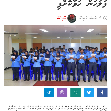
ފުލުހުން ހުވާކޮށްފި
4 އަހރު ކުރިން
އާމިނަތު
ދިވެހި ފުލުހުންގެ ހިދުމަތާ އަލަށް ގުޅުނު ފުލުހުން ހުވާކުރުމުގެ ރަސްމިއްޔާތު