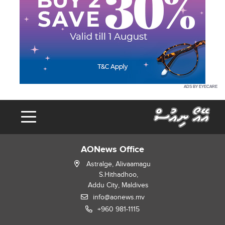
ADS BY EYECARE
AONews Office
Astralge, Alivaamagu
S.Hithadhoo,
Addu City, Maldives
info@aonews.mv
+960 981-1115