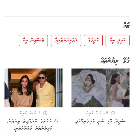
ޓެގު
ހައިލީ ބީބާ
ހޮލީވުޑް
ލަވަކިޔުންތެރިޔާ
ޖަސްޓިން ބީބާ
ގުޅޭ ލިޔުންތައް
10 މަސް ކުރިން
1 އަހރު ކުރިން
ސެލީނާ އާއި ބެނީ ކައިވެނިކޮށްފި
61 އަހަރުގެ ބްރެޑްޕިޓް ތިންވަނަ
ކައިވެންޏަށް ތައްޔާރުވަނީ‏