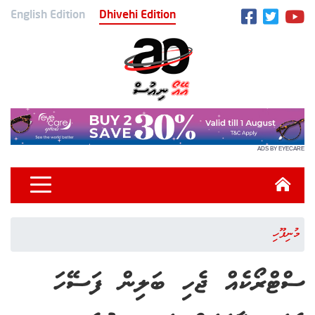
English Edition
Dhivehi Edition
ADS BY EYECARE
މުނިފޫހި
ސްޓްރޯކެއް ޖެހި ބަލިން ފަސޭހަ