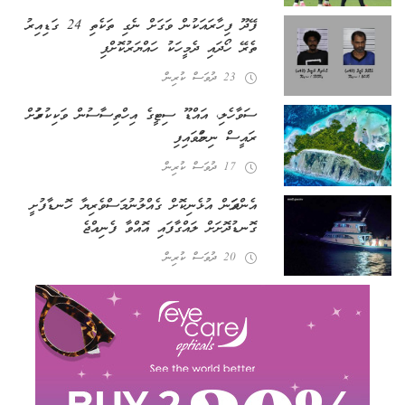
ފޭދޫ ފިހާރައަކުން ވަގަށް ނެގި ތަކެތި 24 ގަޑިއިރު
ތެރޭ ހޯދައި ދެ މީހަކު ހައްޔަރުކޮށްފި
23 ދުވަސް ކުރިން
ސަވާހެލި، އައްޑޫ ސިޓީގެ އިހްތިސާސުން ވަކިކުރުމަށް
ރައީސް ނިންމަވައިފި
17 ދުވަސް ކުރިން
އެންދަމަން އުޅެނިކޮށް ގެއްލުނު މަސްވެރިޔާ ހޮނޑާފުށީ
ގޮނޑުދޮށަށް ލައްގާފައި އޮއްވާ ފެނިއްޖެ
20 ދުވަސް ކުރިން