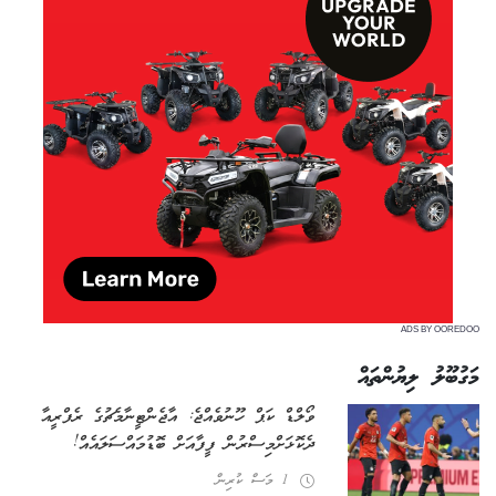
ADS BY OOREDOO
މަގުބޫލު ލިޔުންތައް
ވޯލްޑް ކަޕް ހޫނުވެއްޖެ: އާޖެންޓީނާ މެޗުގެ ރެފްރީއާ
ދެކޮޅަށް މިސްރުން ފީފާއަށް ބޮޑު މައްސަލައެއް!
1 މަސް ކުރިން