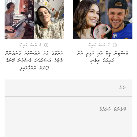
2 އަހރު ކުރިން
2 އަހރު ކުރިން
ޖަސްޓިން ބީބާ އާއި ހައިލީ އަށް
​ހަޔާތުގެ ފަހު ދުވަސްތައް ގުނަމުންދާ
ދަރިޔަކު ލިބެނީ
ކެޓްގެ އަސަރުގަަދަ މެސެޖުން އޭނަގެ
ފޭނުން ރޮއްވާލައިފި