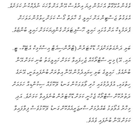
ވެގެން އުޅޭގޮތް އަަހަމުން ދިޔަ އިރުވެސް އޭނާ އަށް ވާހަކަ ނުދެއްކުނު ކަމަށެވެ.
އެވަގުތު ޖަސްޓިން އަށް ހައިލީ ގެ ހާލަތު ގޯސް ކަމަށް ހީވުމުން އަވަހަށް
ޕެރަމެޑިކް އަށް ގުޅައި ހައިލީ ހޮސްޕިޓަލަށް ގެންދިޔަކަމަށް ހައިލީ ބުންޏެވެ.
ބަލި ދަނެގަތުމަށްފަހު ޑޮކްޓަރުން (ޓްރާންސިއެޓް އިސްކެމިކް އެޓޭކް- ޓީ.
އައި. އޭ) މިނީ ސްޓްރޯކެއް ޖެހިފައިވާ ކަމަށް ހައިލީގަތު ބުނި ކަމަށް އޭނާ
ބުނެއެވެ. ހައިލީގެ ބަލި ކިޔައިދެމުން އޭނާ އިތުރަށް ބުނެފައިވަނީ، އޭނަގެ
ހިތުގައި، އުފެދުމުގައި ހުރި ލޯވަޅަކުން ގަނޑު ލޭކޮޅެއް ސިކުންޑިއާ ހަމައަށް
ދަތުރުކޮށް ސްޓްރޯކް ޖެހުނީ ކަމަށް ޑޮކްޓަރުން ބުނެފައިވާ ކަމަށެވެ. އަދި
މިހާރު އެލޯވަޅު ބެއްދުމަށް ސާރޖަރީއެއްކޮށް ގަނޑު ލޭކޮޅުވެސް ފިލާފައިވާ
ކަމަށް އޭނާ ބުނެފައި ވެއެވެ.