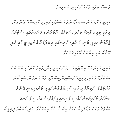
ފަސޭހަ ވެފައި ވާކަމަށް ހައިލީ ބުނެފިއެވެ.
ހައިލީ އަށް ޖެހުނު ސްޓްރޯކަށް ފަހު ބުނެފައިވަނީ މި ހާދިސާއާ އޭނާ އަށް
ދިމާވީ މިދިޔަ މާރިޗް މަހުގައި ކަމަށެވެ. އުމުރުން 25 އަހަރުގައި ސްޓްރޯކް
ޖެހުމުން ހައިލީ ބުނީ، އެ ހާދިސާ ހިނގައި ދިޔަދުވަހު އެންޒައިޓީ އާއި ހެދި
އޭނާގެ ބަލި އިތުރަށް ބޮޑުވިކަމަށެވެ.
ޑެއިލީ މެއިލް އަށް އިންޓަވިއު ދެމުން ހައިލީ ކިޔާދީފައިވަ ގޮތުގައި އޭނާ އަށް
ސްޓްރޯކް ޖެހުނީ ފިރިމީހާ ޖަސްޓިން ބީބާ އާއި އެކު ހެނދުނު ސައިބޯން
ހުއްޓައެވެ. އެބިރުވެރި ހާދިސާ ކިޔާދެމުން ހައިލީ ބުނެފައިވަނީ އޭނާ ގެ
ކަނާއަތް ކުއްލިޔަކަށް އައްސި ވެ އިނގިލިތައްވެސް އައްސި ވެ އަނގަ
އެއްފަރާތަކަށް ދަމާފައިވާ ކަމުގެ އިހުސާސެއް ވިކަމަށެވެ. އަދި އެވަގުތު ފިރިމީހާ