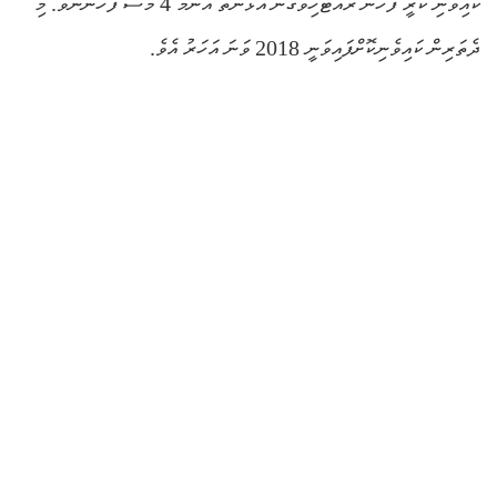
ކައިވެނި ކުރީ ފަހުން ރައްޓެހިވެގެން އުޅުނުތާ އެންމެ 4 މަސް ފަހުންނެވެ. މި
ދެތަރިން ކައިވެނިކޮށްފައިވަނީ 2018 ވަނަ އަހަރު އެވެ.