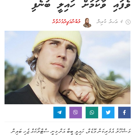
ވެފައި ވާކަމަށް ހައިލީ ބުނެފި
4 އަހރު ކުރިން
ލުބްނާ މަޖީދް މުޚުތާރް
މަޝްހޫރު އެމެރިކަން މޮޑެލް، ހައިލީ ބީބާ އަށް މިނީ ސްޓްރޯކެއް ޖެހި ބަލިން