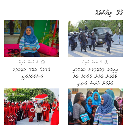
ގުޅޭ ލިޔުންތައް
8 އަހރު ކުރިން
8 އަހރު ކުރިން
އިދިކޮޅު ފަރާތްތަކުން އައްޑޫގައި
މެޑަމްގެ އައްޑޫ ދަތުރުފުޅު
ބާއްވަން އުޅުނު މުޒާހަރާ އަށް
ފަސްކުރައްވައިފި
ފުލުހުން ހުރަސް އަޅައިފި