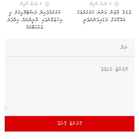
8 އަހރު ކުރިން
9 އަހރު ކުރިން
މެޑަމް ފާތުން އަންނަ ހުކުރުދުވަހު
ކުޅުދުއްފުށިން ފަސްޓްލޭޑީއަށް ކީ
އައްޑޫއަށް ވަޑައިގަންނަވަނީ
އިހުޒަމާނުގައި ރާނީންނަށް ކިޔާފަދަ
މަރުހަބާއެއް