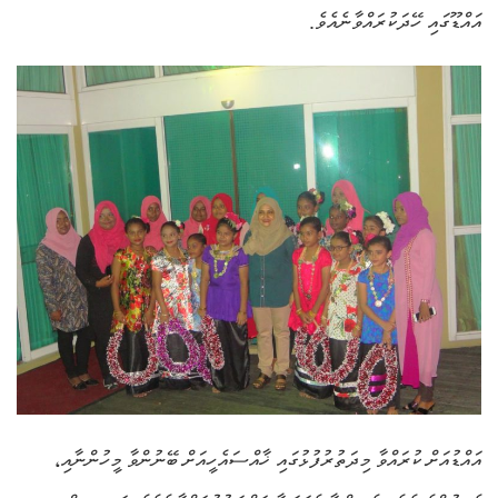
އައްޑޫގައި ހޭދަކުރައްވާނެއެވެ.
އައްޑުއަށް ކުރައްވާ މިދަތުރުފުޅުގައި ޚާއްސައެހީއަށް ބޭނުންވާ މީހުންނާއި،