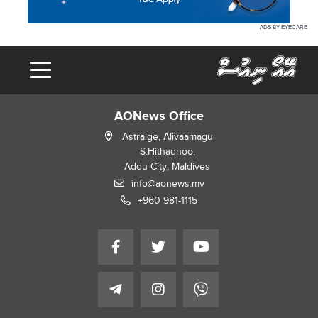
ADS BY EYECARE
AONews Office
Astralge, Alivaamagu
S.Hithadhoo,
Addu City, Maldives
info@aonews.mv
+960 981-1115