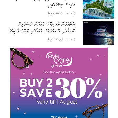
ރައީސް ނިންމަވައިފި
14 ދުވަސް ކުރިން
އެންދަމަން އުޅެނިކޮށް ގެއްލުނު މަސްވެރިޔާ
ހޮނޑާފުށީ ގޮނޑުދޮށަށް ލައްގާފައި އޮއްވާ ފެނިއްޖެ
17 ދުވަސް ކުރިން