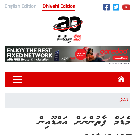
English Edition
Dhivehi Edition
ADS BY OOREDOO
ޚަބަރު
މެޑަމް ފާތުންނަށް އައްޑޫއިން