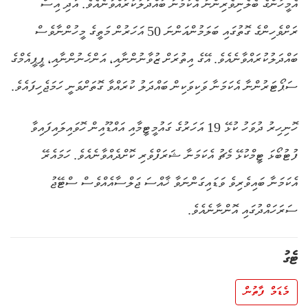
އެމީހުންގެ ބެލެނިވެރިންނާ އެކަމަނާ ބައްދަލުކުރައްވާނެއެވެ. އަދި އިސް
ރަށްވެހިންގެ ގޮތުގައި ބަލަމުންއަންނަ 50 އަހަރުން މަތީގެ މީހުންނާވެސް
ބައްދަލުކުރައްވާނެއެވެ. އޭގެ އިތުރަށް ޒުވާނުންނާއި، އަންހެނުންނާއި، ޕީޕީއެމްގެ
ސަޕޯޓަރުންނާ އެކަމަނާ ވަކިވަކިން ބައްދަލު ކުރައްވާ ގޮތަށްވަނީ ހަމަޖެހިފައެވެ.
ހޮނިހިރު ދުވަހު ކުޅޭ 19 އަހަރުގެ ގައުމީޓީމާއި އައްޑޫއިން ހޮވައިލައިފައިވާ
ފުޓުބޯޅަ ޓީމްކުޅޭ މެޗު އެކަމަނާ ޝަރަފްވެރި ކޮށްދެއްވާނެއެވެ. ހަމައެރޭ
އެކަމަނާ ބައިވެރިވެ ވަޑައިގަންނަވާ ޚާއްސަ ޖަލްސާއެއްވެސް ސްޓޭޖު
ސަރަހައްދުގައި އޮންނާނެއެވެ.
ޓެގު
މެޑަމް ފާތުން