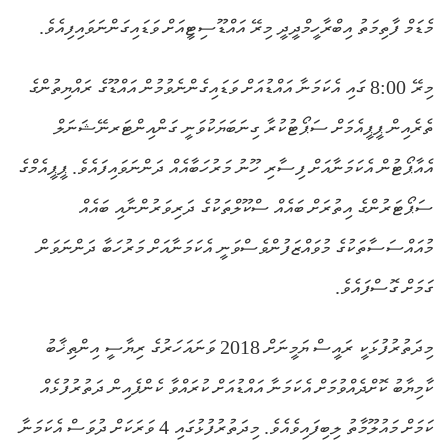
މެޑަމް ފާތިމަތު އިބްރާހީމްދީދީ މިރޭ އައްޑޫސިޓީއަށް ވަޑައިގަންނަވައިފިއެވެ.
މިރޭ 8:00 ގައި އެކަމަނާ އައްޑުއަށް ވަޑައިގެންނެވުމުން އައްޑޫގެ ރައްޔިތުންގެ
ތެރެއިން ޕީޕީއެމަށް ސަޕޯޓުކުރާ ގިނަބަޔަކުވަނީ ގަންއިންޓަރނޭޝަނަލް
އެއާޕޯޓުން އެކަމަނާއަށް ފިސާރި ހޫނު މަރުހަބާއެއް ދަންނަވައިފައެވެ. ޕީޕީއެމްގެ
ސަޕޯޓަރުންގެ އިތުރަށް ބައެއް ސްކޫލްތަކުގެ ދަރިވަރުންނާއި ބައެއް
މުއައްސަސާތަކުގެ މުވައްޒަފުންވެސްވަނީ އެކަމަނާއަށް މަރުހަބާ ދަންނަވަން
ގަމަށް ގޮސްފައެވެ.
މިދަތުރުފުޅަކީ ރައީސް ޔަމީނަށް 2018 ވަނައަހަރުގެ ރިޔާސީ އިންތިޚާބު
ކާމިޔާބު ކޮށްދެއްވުމަށް އެކަމަނާ އައްޑުއަށް ކުރައްވާ ކެންޕެއިން ދަތުރުފުޅެއް
ކަމަށް މައުލޫމާތު ލިބިފައިވެއެވެ. މިދަތުރުފުޅުގައި 4 ވަރަކަށް ދުވަސް އެކަމަނާ