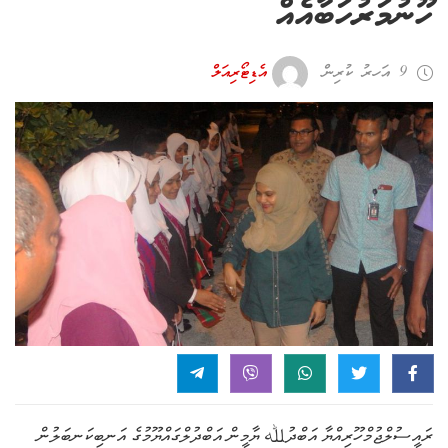
ހޫނުމަރުހަބާއެއް
9 އަހރު ކުރިން
އެޑިޓޯރިއަލް
ރައީސުލްޖުމްހޫރިއްޔާ އަބްދުﷲ ޔާމީން އަބްދުލްގައްޔޫމުގެ އަނބިކަނބަލުން