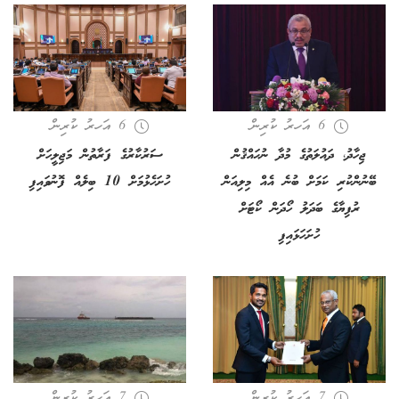
6 އަހރު ކުރިން
6 އަހރު ކުރިން
ޖިހާދު، ދައުލަތުގެ މުދާ ނުޙައްޤުން
ސަރުކާރުގެ ފަރާތުން މަޖިލީހަށް
ބޭނުންކުރި ކަމަށް ބުނެ އެއް މިލިއަން
ހުށަހެޅުމަށް 10 ބިލެއް ފޮނުވައިފި
ރުފިޔާގެ ބަދަލު ހޯދަން ކޯޓަށް
ހުށަހަޅައިފި
7 އަހރު ކުރިން
7 އަހރު ކުރިން