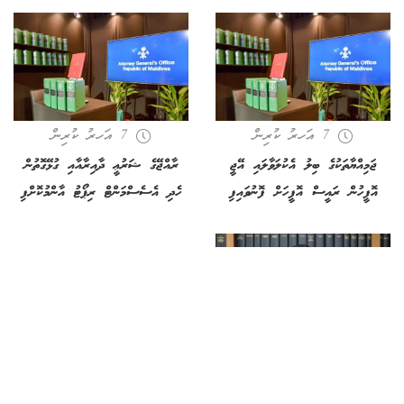
7 އަހރު ކުރިން
7 އަހރު ކުރިން
ޖަމިއްޔާތަކުގެ ބިލު އެކުލަވާލައި އޭޖީ
ރާއްޖޭގެ ޝަރުޢީ ދާއިރާއާއި ގުޅޭގޮތުން
އޮފީހުން ރައީސް އޮފީހަށް ފޮނުވައިފި
ހެދި އެސެސްމަންޓް ރިޕޯޓު އާންމުކޮށްފި
7 އަހރު ކުރިން
މަދަނީ އިޖުރާއަތުގެ ބިލު ޢާންމުންގެ