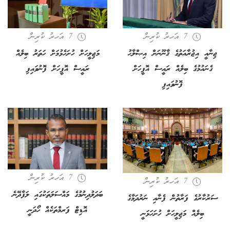
7 އަހރު ކުރިން
7 އަހރު ކުރިން
ޖިނާއީ އިޖުރާއަތުގެ ޤާނޫނަށް އިޞްލާޙު
މަޖިލީހަށް ހުށަހެޅުމަށް ހަތަރު ބިލެއް
ގެނައުމުގެ ބިލެއް ރައީސް އޮފީހަށް
ރައީސް އޮފީހަށް ފޮނުވައިފި
ފޮނުވައިފި
7 އަހރު ކުރިން
7 އަހރު ކުރިން
ބަދަލުދިނުމުގެ މައްސަލަތަކުގައި ލަފާދޭނެ
ސަރުކާރުގެ ފަރާތުން ފެނާއި ނަރުދަމާގެ
އޮޑިޓް ފަރމްތަކެއް ހޯދަނީ
ބިލެއް މަޖިލީހަށް ހުށަހަޅަނީ