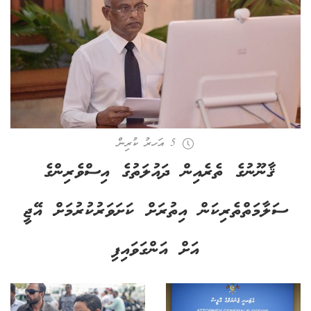
5 އަހރު ކުރިން
ޤާނޫނުގެ ތެރެއިން ދައުލަތުގެ އިސްވެރިންގެ
ސަލާމަތްތެރިކަން އިތުރަށް ކަށަވަރުކުރުމަށް އޭޖީ
އަށް އަންގަވައިފި