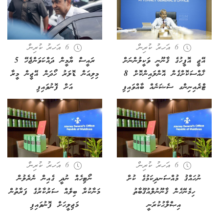
6 އަހރު ކުރިން
6 އަހރު ކުރިން
އޭޖީ އޮފީހުގެ ޤާނޫނީ ވަކީލުންނަށް
ރައީސް ޔާމީން ދައްކަވަންޖެހޭ 5
ޚާއްސަކޮށްގެން އޮންލައިންކޮށް 8
މިލިއަން ޑޮލަރު ހޯދަން އޭޖީން މީރާ
ޓްރެއިނިންގ ސެޝަނެއް ބާއްވައިފި
އަށް ފޮނުވައިފި
6 އަހރު ކުރިން
6 އަހރު ކުރިން
ނުޙައްޤު މުއްސަނދިކަމުގެ ކުށް
ނޯޓިހެއް ނުދީ ގެއިން ނެރެލުން
ހިމެނޭހެން ޤާނޫނުލްއުޤޫބާތު
މަނާކުރާ ބިލެއް ސަރުކާރުގެ ފަރާތުން
އިޞްލާޙުކުރަނީ
މަޖިލީހަށް ފޮނުވައިފި