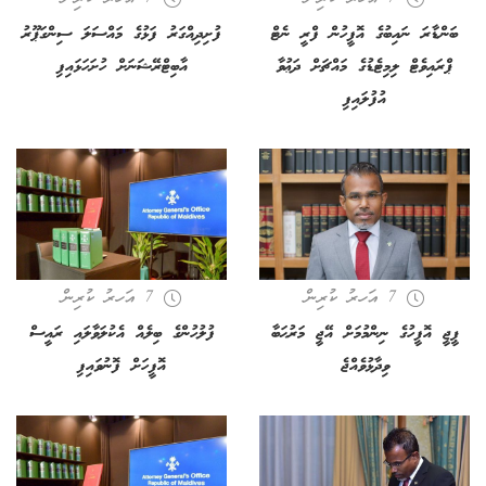
ބަންޑާރަ ނައިބުގެ އޮފީހުން ފްރީ ނެޓް
ފުށިދިއްގަރު ފަޅުގެ މައްސަލަ ސިންގަޕޫރު
ޕްރައިވެޓް ލިމިޓެޑުގެ މައްޗަށް ދަޢުވާ
އާބިޓްރޭޝަނަށް ހުށަހަޅައިފި
އުފުލައިފި
7 އަހރު ކުރިން
7 އަހރު ކުރިން
ޕީޖީ އޮފީހުގެ ނިންމުމަށް އޭޖީ މަރުޙަބާ
ފުލުހުންގެ ބިލެއް އެކުލަވާލައި ރައީސް
ވިދާޅުވެއްޖެ
އޮފީހަށް ފޮނުވައިފި