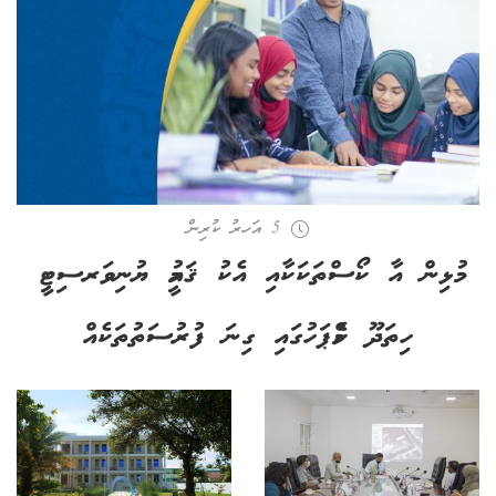
5 އަހރު ކުރިން
މުޅިން އާ ކޯސްތަކަކާއި އެކު ޤައުމީ ޔުނިވަރސިޓީ
ހިތަދޫ ކެމްޕަހުގައި ގިނަ ފުރުސަތުތަކެއް