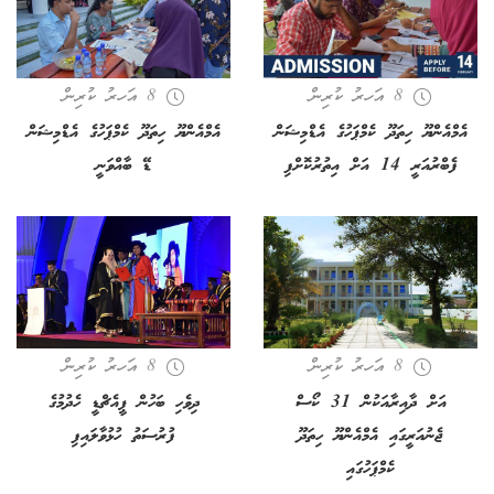
8 އަހރު ކުރިން
8 އަހރު ކުރިން
އެމްއެންޔޫ ހިތަދޫ ކެމްޕަހުގެ އެޑްމިޝަން
އެމްއެންޔޫ ހިތަދޫ ކެމްޕަހުގެ އެޑްމިޝަން
ފެބްރުއަރީ 14 އަށް އިތުރުކޮށްފި
ޑޭ ބާއްވަނީ
8 އަހރު ކުރިން
8 އަހރު ކުރިން
އަށް ދާއިރާއަކުން 31 ކޯސް
ދިވެހި ބަހުން ޕީއެޗްޑީ ހެދުމުގެ
ޖެނުއަރީގައި އެމްއެންޔޫ ހިތަދޫ
ފުރުސަތު ހުޅުވާލައިފި
ކެމްޕަހުގައި