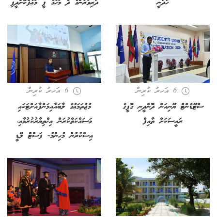
ހޯދަނީ
ދަރިވަރުންގެ ދެ މަހުގެ ފީ މަޢާފްކޮށްދީފި
6 އަހރު ކުރިން
6 އަހރު ކުރިން
ސްޓޫޑެންޓް ޔޫނިއަން ދޮންދީނި ގޮފީގެ
މުޖުތަމަޢުގެ ލާބައާއިމަންފާއަށްޓަކައި
ރައީސަކަށް ތާއިފް
މަސައްކަތްކުރަން އިޚްތިޔާރުކުރުމާއި،
އިސްކުރުން މުހިންމު- ފަސްޓް ލޭޑީ