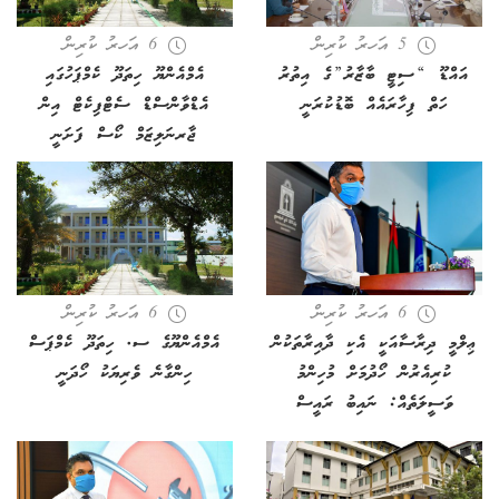
5 އަހރު ކުރިން
6 އަހރު ކުރިން
އައްޑޫ “ސިޓީ ބާޒާރު”ގެ އިތުރު
އެމްއެންޔޫ ހިތަދޫ ކެމްޕަހުގައި
ހަތް ފިހާރައެއް ބޮޑުކުރަނީ
އެޑްވާންސްޑް ސެޓްފިކެޓް އިން
ޖާރނަލިޒަމް ކޯސް ފަށަނީ
6 އަހރު ކުރިން
6 އަހރު ކުރިން
ޢިލްމީ ދިރާސާއަކީ އެކި ދާއިރާތަކުން
އެމްއެންޔޫގެ ސ. ހިތަދޫ ކެމްޕަސް
ކުރިއެރުން ހޯދުމަށް މުހިންމު
ހިންގާނެ ވެރިޔަކު ހޯދަނީ
ވަސީލަތެއް: ނައިބު ރައީސް