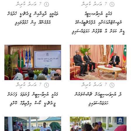
7 އަހރު ކުރިން
7 އަހރު ކުރިން
ޤައުމީ ޔުނިވާރސިޓީގެ
ތަޢުލީމީ ދާއިރާއިން ޕީ.އެޗް.ޑީ ހެދުމަށް
ރެޖިސްޓްރާއަކަށާއި އެފްއެޗްޓީއެސްގެ
އެމްއެންޔޫ އިން ހުޅުވާލައިފި
ޑީން ކަމަށް އާ ބޭފުޅުން ހަމަޖައްސައިފި
7 އަހރު ކުރިން
7 އަހރު ކުރިން
ދެ ޔުނިވަރސިޓީއަށް ޗާންސެލަރުން
ޤައުމީ ޔުނިވާސިޓީން ފުރަތަމަ ފަހަރަށް
ހަމަޖައްސަވައިފި
ޕީ.އެޗް.ޑީ ކޯސް އިފްތިތާޙް ކޮށްފި