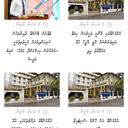
6 އަހރު ކުރިން
6 އަހރު ކުރިން
އެމްއެންޔޫގައި ޤާނޫނީ ވަކީލުކަން ކިޔަވާ
ޒުވާނުން ބޭނުންވާ ދާއިރާތަކުން
ދަރިވަރުންނަށް އޭޖީ އޮފީހާ ގުޅޭ
ކުރިއަށްދިއުމަށް އެހީތެރިވުމަކީ
މައުލޫމާތު ދީފި
ސަރުކާރުން އިސްކަންދޭ ކަމެއް: ނައިބު
ރައީސް
6 އަހރު ކުރިން
6 އަހރު ކުރިން
އެމްއެންޔޫ އަށް ހޭންޑް ސެނިޓައިޒާ
އެމްއެންޔޫގެ ދަނާލުތަކުގައި އުޅޭ