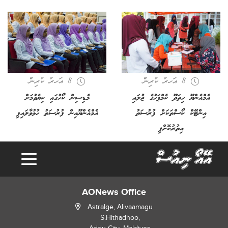
8 އަހރު ކުރިން
8 އަހރު ކުރިން
އެމްއެންޔޫ ހިތަދޫ ކެމްޕަހުގެ ޖުލައި
މެޑިސިން ކޯހުގައި ކިޔެވުމަށް
އިންޓޭކް ކޯސްތަކަށް ފުރުސަތު
އެމްއެންޔޫއިން ފުރުސަތު ހުޅުވާލައިފި
އިތުރުކޮށްފި
o
a
d
in
g
L
...
AONews Office
Astralge, Alivaamagu
S.Hithadhoo,