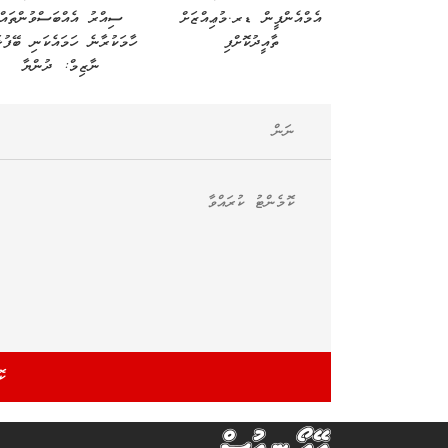
އެމްއެންޕީން ޑރ.މުޢިއްޒަށް
ސިއްރު އެއްބަސްވުންތައް
ތާއީދުކޮށްފި
ހާމަކުރާނެ ހަމައެކަނި ބޭފުޅ
ނާޒިމް: ދުންޔާ