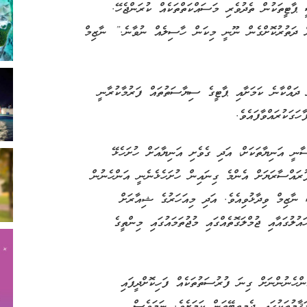
ާޓީތަކުން ތެދުވެރި މަސައްކަތްތަކެއް ކުރަންޖެހޭ.
ް ދަތުރުކޮށްގެން ނޫނީ މިކަން ހާސިލެއް ނުވާނެ.” ނާޒިމް
 ދައްކާނެ ކަމަށާއި ޕާޓީގެ ސިޔާސަތުތައް ފަރުމާކުރާނީ
ަގަކުރައްވާފައެވެ.
ނީ އަނިޔާތަކަށް، އަދި ގެވެށި އަނިޔާއަށް ހުށަހެޅޭ
ރައްސާރަޔަށް އެންމެ ގިނައިން ހުށަހެޅެނެނީ އަންހެނުން
 ނާޒިމް ވިދާޅުވިއެވެ. އަދި މިއަހަރުގެ ޝިއާރަށް
އުލުގައާއި ޖުމްލަގޮތެއްގައި މުޖުތަމައުގައި މިންތީގެ
ްހެނުންނަށް ގިނަ ފުރުސަތުތަކެއް ފަހިކޮށްދީފައި
ޤާމުތަކުގައި ދެމިތިބޭތަން ކަމަށެވެ. ނަމަވެސް