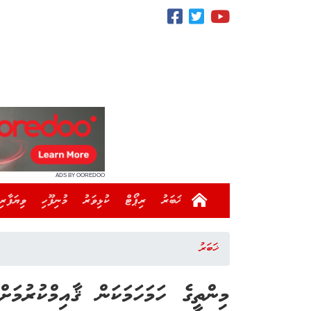
ADS BY OOREDOO
ޚަބަރު
ރިޕޯޓް
ކުޅިވަރު
މުނިފޫހި
ވިޔަފާރި
ޚަބަރު
މިންތީގެ ހަމަހަމަކަން ޤާއިމްކުރުމަ