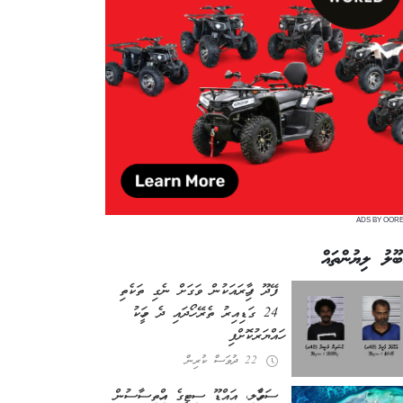
ADS BY OOR
ބޫލު ލިޔުންތައް
ފޭދޫ ފިހާރައަކުން ވަގަށް ނެގި ތަކެތި
24 ގަޑިއިރު ތެރޭ ހޯދައި ދެ މީހަކު
ހައްޔަރުކޮށްފި
22 ދުވަސް ކުރިން
ސަވާހެލި، އައްޑޫ ސިޓީގެ އިހްތިސާސުން