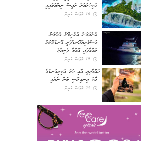
ވަކިކުރުމަށް ރައީސް ނިންމަވައިފި
16 ދުވަސް ކުރިން
އެންދަމަން އުޅެނިކޮށް ގެއްލުނު
މަސްވެރިޔާ ހޮނޑާފުށީ ގޮނޑުދޮށަށް
ލައްގާފައި އޮއްވާ ފެނިއްޖެ
19 ދުވަސް ކުރިން
ހައްވާދީދީ އާއި ކަޅު އަކިރިގަނޑުގެ
ވާހަކަ އިނގިރޭސި ބަހުން ނެރެފި
25 ދުވަސް ކުރިން