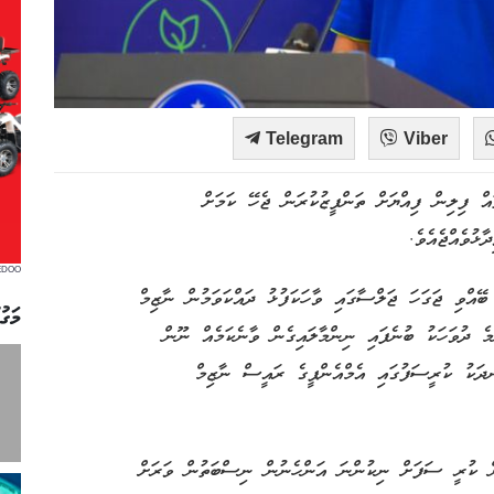
Telegram
Viber
ައް ފިލިން ފިއްޔަށް ތަންފީޒުކުރަން ޖެހޭ ކަމަށް
ުވެއްޖެއެވެ.
EDOO
 ބޭއްވި ޖަގަހަ ޖަލްސާގައި ވާހަކަފުޅު ދައްކަވަމުން ނާޒިމް
މަގު
ްމެ ދުވަހަކު ބުނެފައި ނިންމާލައިގެން ވާނެކަމެއް ނޫން
ނދަކު ކުރީސަފުގައި އެމްއެންޕީގެ ރައީސް ނާޒިމް
 ކުރީ ސަފަށް ނިކުންނަ އަންހެނުން ނިސްބަތުން ވަރަށް