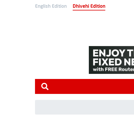
English Edition
Dhivehi Edition
