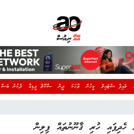
ލައިފް ސްޓައިލް
މީހުން
ވާހަކަ
ދީން
ސްކޫލް މީޑިއާ
ދެކުނު ބަސް
ށް ހެދިފައި ހުރި ޤާނޫނުތައް ފިލިން