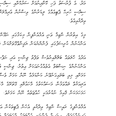
މަދު. އެ ފުރުސަތު ފަހި ކޮށްދިނުމަށް ސަރުކާރާއި ސިޔާސީ ޕ
ސިޔާސީ ހުރިހާ ޕާޓީއެއްގެ ލީޑަރުންގެ ވިސްނުން އެދިމާލަށ
ވިދާޅުވިއެވެ.
މީގެ އިތުރުން ނާޒިމް ވަނީ އެމްއެންޕީން މިކަމުގައި ނަމޫނާ
އަންހެނުން ކުރީސަފުގައި ފެންނާނެކަން ޔަޤީންވާގޮތަށްކަން ފާހ
އަދުގެ ހާލަތައް ބަލާލާއިރުވެސް ތަފާތު ޖިންސީ އަދި ނަފްސާ
އަންހެނުންގެ ނިސްބަތް އެތެއްގުނައަކަށް އިތުރު. ޖިންސީ ފު
ކަމަށާއި މިއީ ބަލައިގަނެވޭނެ ކަންކަމެއް ނޫން ކަމަށް ވެސް
އަލިއަޅުވާ ލައްވަމުން، މަސައްކަތުގެ މާހައުލާއި ގޭތެރޭގެ މާހަ
ހަމަހަމަކަން ޤާއިމު ނުކުރުމަކީ ހުއްޖަތެއް ނޫން ކަމަށެވެ.
އެމްއެންޕީގެ ރައީސް ނާޒިމް ވިދާޅުވީ އެހެން ޕާޓީތަކުން އަނ
އަދިނެތްކަމަށާއި ގިނައިން ފެންނަނީ އެއްބަޔަކު ތާއަބަދަށް މަ