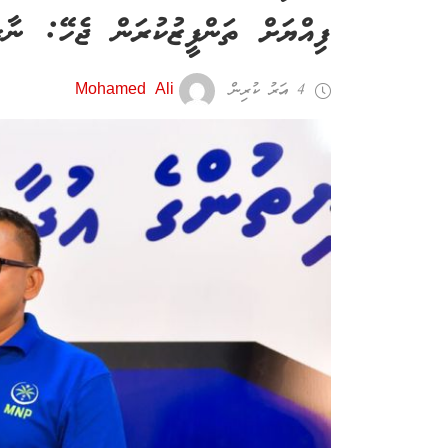
ފިއްޔަށް ތަންފީޒުކުރަން ޖެހޭ: ނާޒި
4 އަހރު ކުރިން
Mohamed Ali