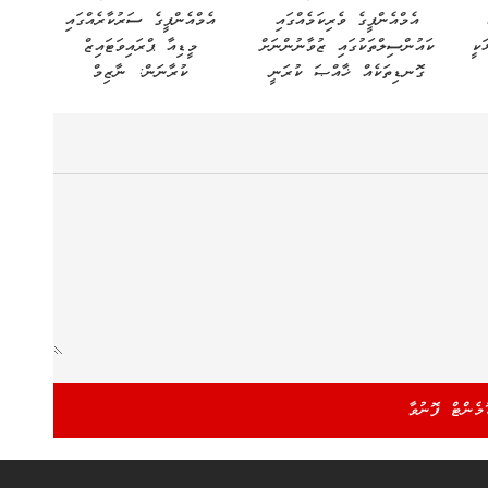
އެމްއެންޕީގެ ވެރިކަމެއްގައި
އެމްއެންޕީގެ ސަރުކާރެއްގައި
ަކީ
ކައުންސިލްތަކުގައި ޒުވާނުންނަށް
މީޑިއާ ޕްރައިވަޓައިޒް
ގޮނޑިތަކެއް ޚާއްޞަ ކުރަނީ
ކުރާނަން: ނާޒިމް