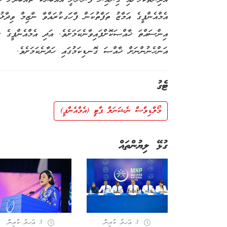
އަންހެނުންނަށް ޚާއްޞަ ގޮނޑިކަމުގައި ހަދާނެކަމަށެވެ.
ޓެގު
މޯލްޑިވްސް ނެޝަނަލް ޕާޓީ (އެމްއެންޕީ)
ގުޅޭ ލިޔުންތައް
3 އަހރު ކުރިން
3 އަހރު ކުރިން