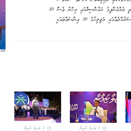
އެމްއެންޕީގެ އަމާޒު ތަފާތުކަން ފާހަަގކުރައްވާ ނާޒިމް ވިދާޅުވީ އެމްއެންޕީގެ ކައުންސިލްގައި މިހާރު ވެސް 30
އިންސައްތަ ޚާއްޞަކޮށްފައިވާނެކަމަށެވެ. އަދި އެމްއެންޕީގެ ސަރުކާރެއްގައި މަޖިލީހުގެ 30 އިންސައްތައަކީ
CARE
3 އަހރު ކުރިން
3 އަހރު ކުރިން