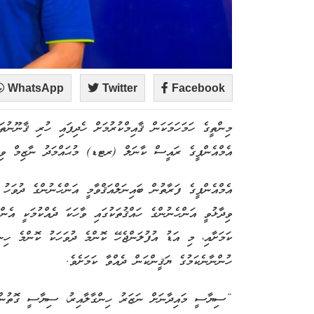
WhatsApp
Twitter
Facebook
މިންތީގެ ހަމަހަމަކަން ޤާއިމްކުރުމަށް ހެދިފައި ހުރި ޤާނޫނުތ
އެމްއެންޕީގެ ރައީސް ކާނަލް (ރޓޑ) މުޙައްމަދު ނާޒިމް ވިދާޅ
އެމްއެންޕީގެ ފަރާތުން ބައިނަލްއަޤްވާމީ އަންހެނުންގެ ދުވަހު
ވިދާޅުވީ އަންހެނުންގެ ހައްޤުތަކުގައި ވާހަކަ ދެއްކުމަކީ އެނ
ކަމަށާއި، މި އަޑު އުފުލަންޖެހޭ ކޮންމެ ދުވަހަކު ކޮންމެ ހި
ހުންނާނެކަމުގެ ޔަޤީންކަން ދެއްވާ ކަމަށެވެ.
“ސިޔާސީ މައިދާނަށް ނަޒަރު ހިންގާލާއިރު، ސިޔާސީ ގޮތުން