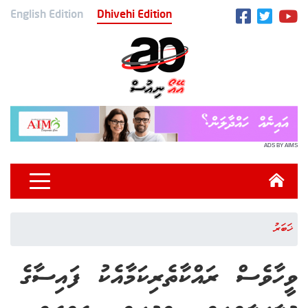
English Edition
Dhivehi Edition
ADS BY AIMS
ޚަބަރު
ވީހާވެސް ރައްކާތެރިކަމާއެކު ފައިސާގެ