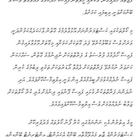
ޕޭޖުތައް ހަދައިގެން، މަކަރާއި ހީލަތުން ފައިސާ ހޯދާކަމުގެ މައުލޫމާތު ވެސް އެ
ބޭންކަށްވަނީ ލިބިފައި ކަމަށެވެ.
މި ކޯލްތަކުގައި ކަސްޓަމަރުންނަށް އޮޅުވާލުމުގެ ގޮތުން ވާހަކަދައްކަމުންދަނީ
ވަރަށް ވެސް ގަބޫލުކުރެވޭ ފަދަ ގޮތަކަށް ކަމަށާއި މިގޮތަށް އޮޅުވާލައިގެން
ފައިސާ ހޯދުމުގެ ފުރުސަތު އެ ފަރާތްތަކަށް ނުދިނުމުގެ ގޮތުން، ސައްހަކަން
ކަށަވަރު ނުކުރެވޭ ފަރާތްތަކަށް ދެއްވާ އޯޑަރުތަކަށް ތަކެތި ލިބުމުގެ ކުރިން
ފައިސާ ނުދެއްކެވުމަށް ބީއެމްއެލް އިން ވަނީ އިލްތިމާސްކޮށްފައެވެ. އަދި
ނުދަންނަ ފަރާތްތަކުން ގުޅައި ފައިސާ ފޮނުވައި ދިނުމަށް އެދި ކުރާ ކޯލްތަކަށް
ޖަވާބު ނުދެއްވުމަށް ވެސް އިލްތިމާސްކޮށްފައިވެއެވެ.
މީގެ އިތުރުން އެކި ނަންނަމުގައި ކުރާ ފޯނު ކޯލުތައް މެދުވެރިކޮށް
ކަސްޓަމަރުންގެ ޒާތީ މައުލޫމާތާއި ބޭންކް އެކައުންޓް، އިންޓަރނެޓް ބޭންކިންގ