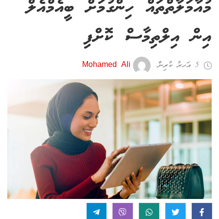
މުއާމަލާތްތައް ހިންގުމަށް ބީއެމްއެލް
އިން އިލްތިމާސް ކޮށްފި
5 އަހރު ކުރިން
Mohamed Ali