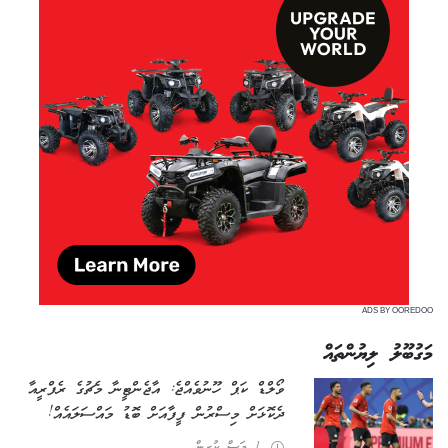
ADS BY OOREDOO
މަގުބޫލު ލިޔުންތައް
ވޯލްޑް ކަޕް ހޫނުވެއްޖެ: އާޖެންޓީނާ މެޗުގެ ރެފްރީއާ
ދެކޮޅަށް މިސްރުން ފީފާއަށް ބޮޑު މައްސަލައެއް!
1 މަސް ކުރިން