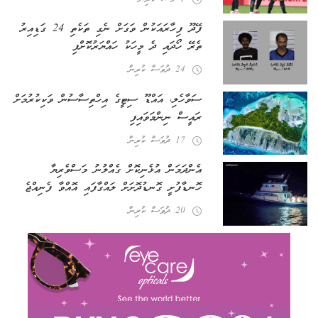
ފޭދޫ ފިހާރައަކުން ވަގަށް ނެގި ތަކެތި 24 ގަޑިއިރު
ތެރޭ ހޯދައި ދެ މީހަކު ހައްޔަރުކޮށްފި
24 ދުވަސް ކުރިން
ސަވާހެލި، އައްޑޫ ސިޓީގެ އިހްތިސާސުން ވަކިކުރުމަށް
ރައީސް ނިންމަވައިފި
17 ދުވަސް ކުރިން
އެންދަމަން އުޅެނިކޮށް ގެއްލުނު މަސްވެރިޔާ
ހޮނޑާފުށީ ގޮނޑުދޮށަށް ލައްގާފައި އޮއްވާ ފެނިއްޖެ
20 ދުވަސް ކުރިން