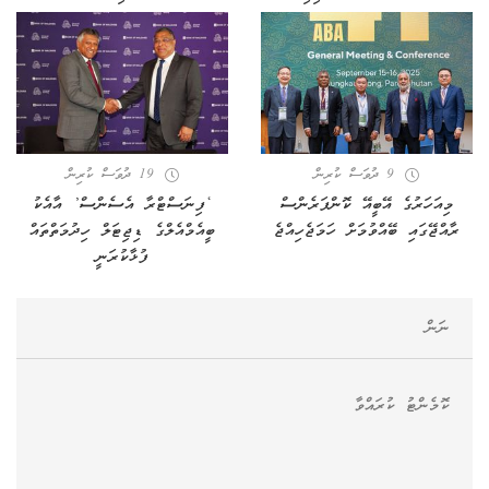
9 ދުވަސް ކުރިން
19 ދުވަސް ކުރިން
މިއަހަރުގެ އޭބީއޭ ކޮންފަރެންސް
‘ފިނަސްޓްރާ އެސެންސް’ އާއެކު
ރާއްޖޭގައި ބޭއްވުމަށް ހަމަޖެހިއްޖެ
ބީއެމްއެލްގެ ޑިޖިޓަލް ހިދުމަތްތައް
ފުޅާކުރަނީ