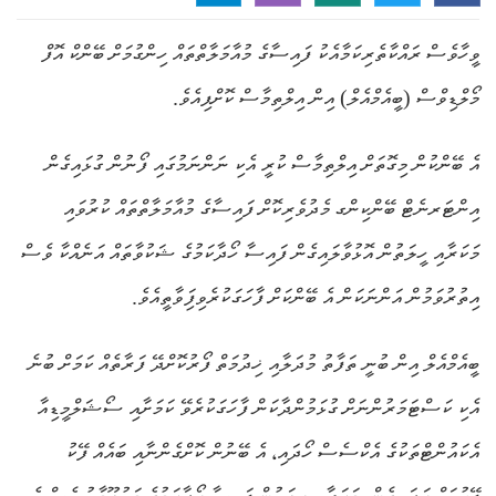
ވީހާވެސް ރައްކާތެރިކަމާއެކު ފައިސާގެ މުއާމަލާތްތައް ހިންގުމަށް ބޭންކް އޮފް
މޯލްޑިވްސް (ބީއެމްއެލް) އިން އިލްތިމާސް ކޮށްފިއެވެ.
އެ ބޭންކުން މިގޮތަށް އިލްތިމާސް ކުރީ އެކި ނަންނަމުގައި ފޯނުން ގުޅައިގެން
އިންޓަރނެޓް ބޭންކިންގ މެދުވެރިކޮށް ފައިސާގެ މުއާމަލާތްތައް ކުރުވައި
މަކަރާއި ހީލަތުން އޮޅުވާލައިގެން ފައިސާ ހޯދާކަމުގެ ޝަކުވާތައް އަނެއްކާ ވެސް
އިތުރުވަމުން އަންނަކަން އެ ބޭންކަށް ފާހަގަކުރެވިފަިވާތީއެވެ.
ބީއެމްއެލް އިން ބުނީ ތަފާތު މުދަލާއި ޚިދުމަތް ފޯރުކޮށްދޭ ފަރާތެއް ކަމަށް ބުނެ
އެކި ކަސްޓަމަރުންނަށް ގުޅަމުންދާކަން ފާހަގަކުރެވޭ ކަމަށާއި ސޯޝަލްމީޑިއާ
އެކައުންޓްތަކުގެ އެކްސެސް ހޯދައި، އެ ބޭނުން ކޮށްގެންނާއި ބައެއް ފޭކު