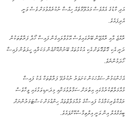
އަދި ކާޑުގެ އެއްވެސް މައުލޫމާތެއް ހިއްސާ ނުކުރެއްވުމަށް ވެސް ވަނީ
އެދިފައެވެ.
ރާއްޖެ އާއި ރާއްޖޭން ބޭރުގައިވެސް އޮޅުވާލައިގެން ފައިސާ ހޯދާ ފަރާތްތަކުން
ދަނީ އެކި ގޮަތްގޮަތަށް އެކި އުކުޅުތައް ބޭނުންކޮށްގެން މަކަރާއި ހީލަތުން ފައިސާ
ހޯދަމުންނެވެ.
އެހެންކަމުން ސައްހަކަން ކަށަވަރު ނުކުރެވޭ ފަރާތްތަކާ އެކު ފައިސާ
މުއާމަލާތްކުރުމުގައި އިތުރަށް ސަމާލުވުމަށާއި މިދަނޑިވަޅުގައި ވީހާވެސް
ރައްކާތެރިކަމާއެކު ފައިސާގެ މުއާމަލާތްތައް ހިންގުމަށް ކަސްޓަމަރުންނަށް
ބީއެމްއެލް އިން ވަނީ އިލްތިމާސްކޮށްފައެވެ.