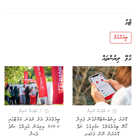
ޓެގު
ބީއެމްއެލް
ގުޅޭ ލިޔުންތައް
4 ދުވަސް ކުރިން
7 ދުވަސް ކުރިން
ޑޮލަރު އިންވެސްޓްކޮށްގެން ފައިދާ
ބީއެމްއެލް އަށް ދެވަނަ ކުއާޓާގައި
ހޯދޭ ބީއެމްއެލްގެ ސްކީމުގެ ނަފާ
646.4 މިލިއަން ރުފިޔާގެ ސާފު
ޑޮލަރުން ދޭން ފަށައިފި
ފައިދާ