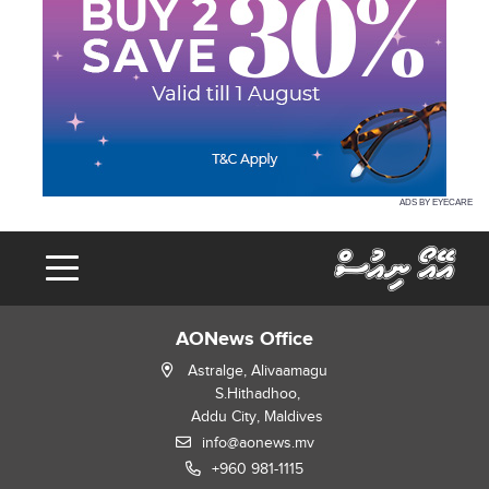
ADS BY EYECARE
AONews Office
Astralge, Alivaamagu
S.Hithadhoo,
Addu City, Maldives
info@aonews.mv
+960 981-1115