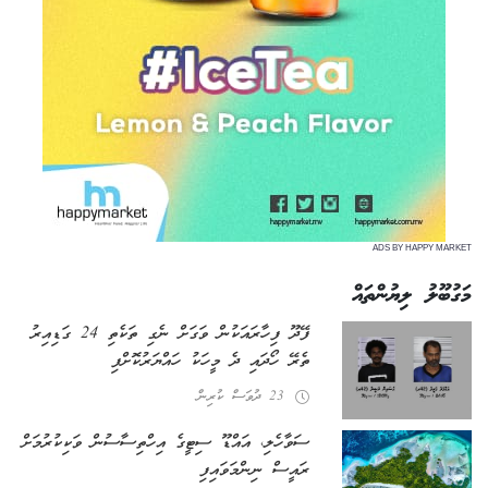
ADS BY HAPPY MARKET
މަގުބޫލު ލިޔުންތައް
ފޭދޫ ފިހާރައަކުން ވަގަށް ނެގި ތަކެތި 24 ގަޑިއިރު
ތެރޭ ހޯދައި ދެ މީހަކު ހައްޔަރުކޮށްފި
23 ދުވަސް ކުރިން
ސަވާހެލި، އައްޑޫ ސިޓީގެ އިހްތިސާސުން ވަކިކުރުމަށް
ރައީސް ނިންމަވައިފި