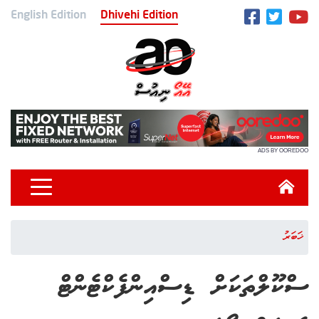
English Edition
Dhivehi Edition
ADS BY OOREDOO
ޚަބަރު
ސްކޫލްތަކަށް ޑިސްއިންފެކްޓެންޓް