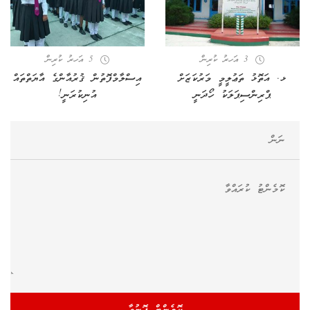
3 އަހރު ކުރިން
5 އަހރު ކުރިން
ޅ. އަތޮޅު ތަޢުލީމީ މަރުކަޒަށް
އިސްލާމްފޮތުން ޤުރުއާންގެ އާޔަތްތައް
ޕްރިންސިޕަލަކު ހޯދަނީ
އުނިކުރަނީ!