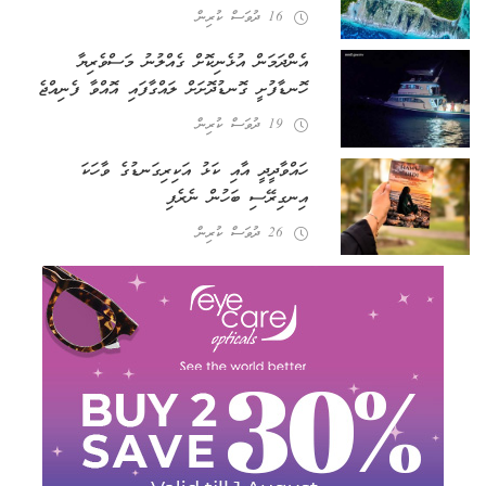
16 ދުވަސް ކުރިން
އެންދަމަން އުޅެނިކޮށް ގެއްލުނު މަސްވެރިޔާ
ހޮނޑާފުށީ ގޮނޑުދޮށަށް ލައްގާފައި އޮއްވާ ފެނިއްޖެ
19 ދުވަސް ކުރިން
ހައްވާދީދީ އާއި ކަޅު އަކިރިގަނޑުގެ ވާހަކަ
އިނގިރޭސި ބަހުން ނެރެފި
26 ދުވަސް ކުރިން