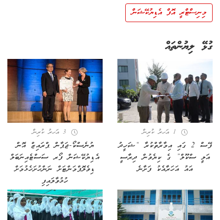
މިނިސްޓްރީ އޮފް އެޑިޔުކޭޝަން
ގުޅޭ ލިޔުންތައް
1 އަހރު ކުރިން
3 އަހރު ކުރިން
ފޭސް 2 ގައި އިމާރާތްކުރާ “ޝަހީދު
ޔުނެސްކޯ-ޖަޕާން ޕްރައިޒް އޮން
އަލީ ސްކޫލް” ގެ ކިޔެވުން ދިރާސީ
އެޑިޔުކޭޝަން ފޯރ ސަސްޓެއިނަބަލް
އައު އަހަރާއެކު ފަށާނެ
ޑިވެލޮޕްމަންޓަށް ނަންހުށަހެޅުމަށް
ހުޅުވާލައިފި