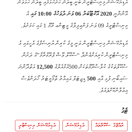
އެޑިޔުކޭޝަން މިނިސްޓްރީން ބުނީ ބީލަން ހުށަހެޅުމާއި ބީލަން ހުޅުވުން
އޮންނާނީ
2020 އޮކްޓޫބަރު 06 ވަނަ ދުވަހުގެ 10:00
ގައި
އެ
މިނިސްޓްރީގެ 09 ވަނަ ފަންގިފިލާގެ މީޓިންގ ރޫމް 1 ގައި ކަމަށެވެ.
އެޑިޔުކޭޝަން މިނިސްޓްރީން ވަނީ މީގެ ކުރިން ޔުނިސެފްގެ އެހީގައި އެ
މިނިސްޓްރީން ކުރިއަށްގެންދާ “ސްކޫލް ވޮޝް ޕްރޮގްރާމް”ގެ ދަށުން
ސްކޫލްތަކުގެ ކުލާސްރޫމްތަކަށް 500އެމްއެލްގެ
12,500
އަތްދޮންނަ
ސައިބޯނި ފުޅި އާއި
500
ޑިޖިޓަލް އައިއާރު ތާމޯމީޓަރު ހޯދަންވެސް
އިޢުލާންކޮށްފައެވެ.
ޓެގު
ރާއްޖޭގެ ސްކޫލްތައް
އެޑިޔުކޭޝަން
އެޑިޔުކޭޝަން މިނިސްޓްރީ