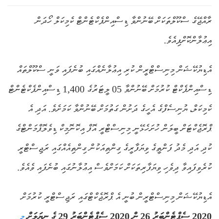
ރާއްޖޭގެ ސްކޫލްތަކަށް ބޭނުންވާ ޑިސްއިންފެކްޓެންޓް ކެމިކަލް ހޯދަން
އިޢުލާންކޮށްފިއެވެ.
އެޑިޔުކޭޝަން މިނިސްޓްރީން ކުރި އިޢުލާނެއްގައި ބުނެފައި ވަނީ ސްކޫލްތައް
ޑިސްއިންފެކްޓް ކުރުމަށް ބޭނުންވާ 05 ލީޓަރުގެ 1,400 ޑިސްއިންފެކްޓެންޓް
ކެމިކަލް، ޔުނިސެފްގެ އެހީގެ ދަށުން ގަތުމަށް ބޭނުންވާ ކަމަށެވެ. އަދި އެ
ޕްރޮޖެކްޓަށް ބީލަން ހުށަހެޅޭނީ މިނިސްޓްރީ އޮފް އިކޮނޮމިކް ޑިވެލޮޕްމަންޓްގެ
ކުދި އަދި މެދު ފަންތީގެ ވިޔަފާރީގެ ގިންތިއަކުން ގިންތިއެއްގައި ރަޖިސްޓްރީ
ކުރެވިފައިވާ ދިވެހި ވިޔަފާރިތަކަށް ކަމަށްވެސް އިޢުލާނުގައި ބުނެފައި ވެއެވެ.
އެޑިޔުކޭޝަން މިނިސްޓްރީން ބުނީ އެ ޕްރޮޖެކްޓްގައި ރަޖިސްޓްރީ ކުރުމަށް
2020 ސެޕްޓެންބަރު
26
ން
2020
ސެޕްޓެންބަރު 29 ގެ ނިޔަލަށް
މި