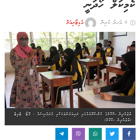
ކެމިކަލް ހޯދަނީ
6 އަހރު ކުރިން
އެޑިޓޯރިއަލް
ތާޖުއްދީން ސްކޫލްގެ ކްލާސްރޫމެއްގައި ދަރިވަރުންތަކަކާއި މުދައްރިސެއް - ފޮޓޯ: ޓްވިޓާ
(ތާޖުއްދީން ސްކޫލް)