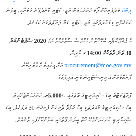
ލިންކު
މެދުވެރިކޮށް ފޯމް ހުށަހެޅުމުން ރަޖިސްޓްރީ ކޮށްދެވޭނެ ކަމަށާއި، ބީލަން
ހުށަހެޅޭނީ މިމުއްދަތުގައި ރަޖިސްޓްރީ ކުރާ ފަރާތްތަކަށް ކަމަށެވެ.
އެ ޕްރޮޖެކްޓާއި ބެހޭގޮތުން އެއްވެސް ސުވާލެއްވާނަމަ
2020 ސެޕްޓެންބަރު
30 ވަނަ ދުވަހުގެ 14:00 ގ
ކުރިން
procurement@moe.gov.mv
އަށް އީމެއިލް މެދުވެރިކޮށް
ފޮނުއްވުމަށް އެ މިނިސްޓްރީން ވަނީ އެދިފައެވެ.
ޕްރޮޖެކްޓްގެ ބިޑް ސެކިއުރިޓީގެ ގޮތުގައި -/
5,000
ރ.
ހުށަހަޅަންޖެހޭއިރު،
ބިޑް ސެކިއުރިޓީގެ މުއްދަތަކީ ބިޑް ހުޅުވާ ތާރީހުން ފެށިގެން 30 ދުވަހެވެ. ބިޑް
ސެކިއުރިޓީ ހުށަހަޅަންޖެހޭ ގޮތް ބީލަން ފޮތުގައި ބަޔާންކޮށްފައި ވާނެއެވެ.