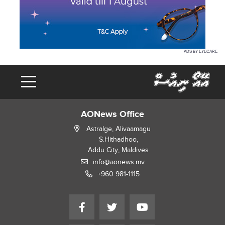
ADS BY EYECARE
AONews Office
Astralge, Alivaamagu
S.Hithadhoo,
Addu City, Maldives
info@aonews.mv
+960 981-1115