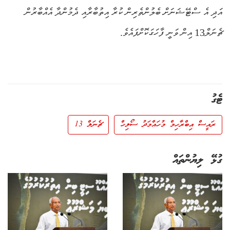
އަދި އެ ސްޓޭޝަނަށް ބެލުންތެރިން ކުރާ އިތުބާރާއި ދެމުންދާ އެއްބާރުން
ޗެނަލް13 އިން ވަނީ ފާހަގަކޮށްފައެވެ.
ޓެގު
ރައީސް އިބްރާހިމް މުހައްމަދު ސޯލިހް
ޗެނަލް 13
ގުޅޭ ލިޔުންތައް