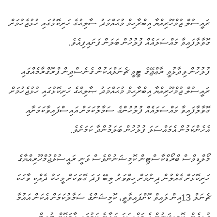
ރައީސުލް ޖުމްހޫރިއްޔާ އިބްރާހިމް މުޙައްމަދު ސާލިޙުގެ ހަށިކޮޅުގައި ހުޅުޖެހުމަށް
ގޮވާލާފައިވާ މައްސަލައެއް ފުލުހުން ބަލަން ފަށައިފިއެވެ.
ފުލުހުން ވިދާޅުވީ ރާޢްޖޭގެ ޓީވީ ޗެނަލްއަކުން ގެނެސްދިން ޕްރޮގްރާމެއްގައި
ރައީސުލް ޖުމްހޫރިއްޔާ އިބްރާޙިމް މުޙައްމަދު ޞާލިޙްގެ ހަށިކޮޅުގައި ހުޅުޖެހުމަށް
ގޮވާލާފައިވާ މައްސަލައެއް ފުލުހުންގެ ސަމާލުކަމަށް އައިސްފައިވާކަމަށާއި
އެހެންކަމުން އެމައްސަލަ ފުލުހުން ބަލަމުންދާ ކަމަށެވެ.
މޯލްޑިވްސް ބްރޯޑްކާސްޓިން ކޮމިޝަނުންވެސް ވަނީ ރައީސުލްޖުމްހޫރިއްޔާގެ
ހަށިކޮޅަށް ގެއްލުން ދިނުމަށް ހިތްވަރު ލިބޭ ފަދަ ގޮތަކަށް މީހަކު ދެއްކި ވާހަކަ
ޗެނަލް 13އިން ލައިވް ކޮށްފައިވާތީ، ކޮމިޝަންގެ ސަމާލުކަމަށް އެކަން އައުމާ
ގުޅިގެން، ކޮމިޝަނުން އެ މައްސަލަ ބަލާނެ ކަމުގައި ހާމަކޮށް ޓުވީޓް