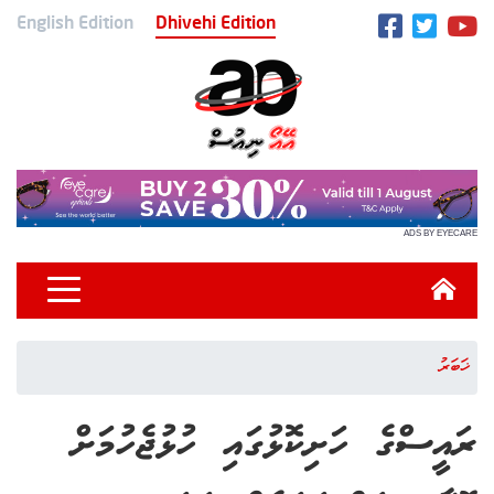
English Edition
Dhivehi Edition
ADS BY EYECARE
ޚަބަރު
ރައީސްގެ ހަށިކޮޅުގައި ހުޅުޖެހުމަށް