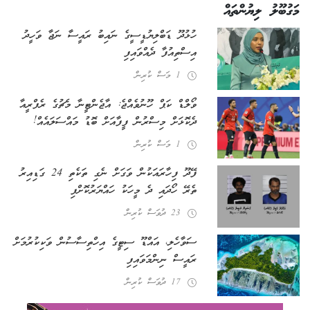
މަގުބޫލު ލިޔުންތައް
ހުޅުދޫ ޑަބްލިޔުޑީސީގެ ނައިބު ރައީސާ ނަޖާ ވަހީދު
އިސްތިއުފާ ދެއްވައިފި
1 މަސް ކުރިން
ވޯލްޑް ކަޕް ހޫނުވެއްޖެ: އާޖެންޓީނާ މެޗުގެ ރެފްރީއާ
ދެކޮޅަށް މިސްރުން ފީފާއަށް ބޮޑު މައްސަލައެއް!
1 މަސް ކުރިން
ފޭދޫ ފިހާރައަކުން ވަގަށް ނެގި ތަކެތި 24 ގަޑިއިރު
ތެރޭ ހޯދައި ދެ މީހަކު ހައްޔަރުކޮށްފި
23 ދުވަސް ކުރިން
ސަވާހެލި، އައްޑޫ ސިޓީގެ އިހްތިސާސުން ވަކިކުރުމަށް
ރައީސް ނިންމަވައިފި
17 ދުވަސް ކުރިން