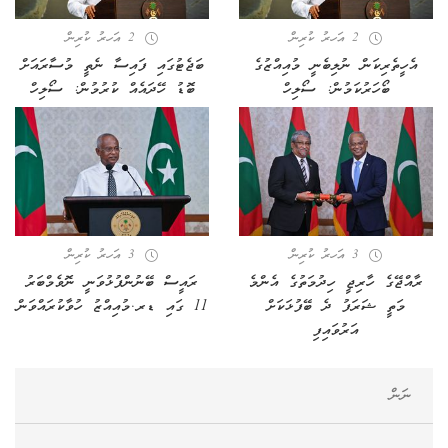
2 އަހރު ކުރިން
2 އަހރު ކުރިން
އެހީތެރިކަން ނުލިބެނީ މުއިއްޒުގެ
ބަޖެޓުގައި ފައިސާ ނެތީ މުސާރައަށް
ބޯހަރުކަމުން: ސޯލިހް
ބޮޑު ހޭދައެއް ކުރުމުން: ސޯލިހް
3 އަހރު ކުރިން
3 އަހރު ކުރިން
ރާއްޖޭގެ ހާރިޖީ ހިދުމަތުގެ އެންމެ
ރައީސް ބޭނުންފުޅުވަނީ ނޮވެމްބަރު
މަތީ ޝަރަފު ދެ ބޭފުޅަކަށް
11 ގައި ޑރ.މުއިއްޒު ހުވާކުރައްވަން
އަރުވައިފި