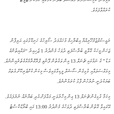
ކުރައްވާފައެވެ.
ރައީސުލްޖުމްހޫރިއްޔާ އިބްރާހިމް މުހައްމަދު ސޯލިހުގެ ހަށިކޮޅުގައި އަލިފާން
ޖަހަން މީހަކު ގޮވާލީ ބުރާސްފަތި ދުވަހު މެންދުރު 1 ޖެހިއިރު “ރައްޔިތުންގެ
އަޑު” ގެ ނަމުގައި ޗެނަލް 13 އިން ވަގުތުން ފޮނުވި ޕްރޮގްރާމެއްގެތެރެއިންނެވެ.
މިމައްސަލައާއި ގުޅިގެން ސޯޝަލް މީޑިއާގައިވެސް މިކަން ކުށްވެރިކޮށް އެތައް
ބަޔަކުދަނީ ނުރުހުން ފާޅު ކުރަމުންނެވެ.
މިކަމާ ގުޅިގެން ޗެނަލް 13 އިން މިހާރުވަނީ މަޢާފަށް އެދި ބަޔާނެއް ނެރެފައެވެ.
އޭގައިވާ ގޮތުން ބުރާސްފަތި ދުވަހުގެ މެންދުރު 13:00 ގައި ބްރޯޑްކާސްޓު