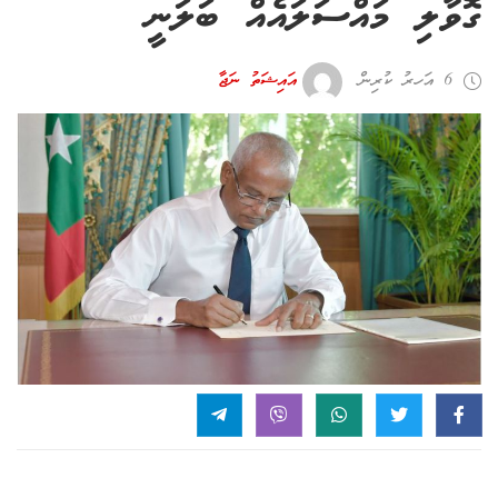
ގޮވާލި މައްސަލައެއް ބަލަނީ
6 އަހރު ކުރިން
އައިޝަތު ނަޖާ