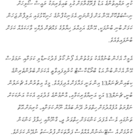
ކުރި ރައްޔިތުންގެ އަޑު ޕްރޮގްރާމަށް ގުޅި ބައިވެރިޔަކު ރައީސް ސޯލިހަށް
ނިސްބަތްކޮށް އޭނާ އަށް ފެންނަނީ އެމަނިކުފާނުގެ ހަށިކޮޅުގައި އަލިފާން ޖަހަން
ކަމަށް ބުނި ބުނުމަކީ، އޭނާގެ އަމިއްލަ ޚިޔާލުގެ މައްޗަށް ދެއްކި ވާހަކައެއް ކަމަށް
ބުނެފައިވެއެވެ.
އެމީހާ އެހެން ބުނުމާއެކު ވަގުތުން އެ ފޯނު ކޯލު މެދުކަނޑާލި ކަމަށާއި ނަމަވެސް
އޭނާ އެހެން ބުނާ އަޑު ބްރޯޑްކާސްޓް ކުރެވިފައިވާތީ އެކަމަށް ބެލުންތެރިންގެ
ކިބައިން ޗެނަލް13 އިން ވަނީ މައާފަށް އެދިފައެވެ. މީގެ އިތުރުން އެ ޗެނަލުން
ބުނީ، ޗެނަލް13 އަކީ އަނިޔާވެރިކަމާއި، އާންމުންގެ މެދުގައި އެކަކު އަނެކަކަށް
ނަފްރަތު އުފެއްދުމަށް ހިތްވަރު ދޭނެ ބައެއް ނޫން ކަމަށާއި، ކުރިޔަށް އޮތް
ތަނުގައި ވެސް އެފަދަ ކަންކަމަށް ހިތްވަރު ދީ، ގާނޫނާއި ޚިލާފު ކަންކަން
ކުރުމަށް އެ ސްޓޭޝަނުން އެއްވެސް ފަރާތަކަށް ފުރުސަތު ނުދޭނެ ކަމަށެވެ.