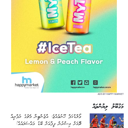
ADS BY HAPPY MARKET
މަގުބޫލު ލިޔުންތައް
ވޯލްޑް ކަޕް ހޫނުވެއްޖެ: އާޖެންޓީނާ މެޗުގެ ރެފްރީއާ
ދެކޮޅަށް މިސްރުން ފީފާއަށް ބޮޑު މައްސަލައެއް!