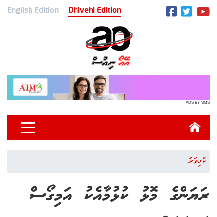
English Edition
Dhivehi Edition
ADS BY AIMS
ކުޅިވަރު
ރަޔަންގެ މޮޅު ކުޅުމާއެކު އަމިގޯސް