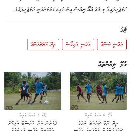
ހަމަޖެހިފައިވާ މި މެޗު
އޭއޯ ނިއުސް
އިން ލައިވްކުރުމަށްވަނީ ހަމަޖެހިފައެވެ.
ޓެގު
އެފްސީ ބަސްޕާކް
އެފްސީ އަމިގޯސް
މީދޫ ޔޫތްޗެލެންޖް
ގުޅޭ ލިޔުންތައް
6 އަހރު ކުރިން
6 އަހރު ކުރިން
މީދޫ ޔޫތް ޗެލެންޖް ކަޕްގެ
ފަހަތުން އަރާ ކްލަސްޓާ ބަލިކޮށް
ޗެމްޕިއަންކަން އެތްލެޓިކް އެފްސީ
އެތްލެޓިކް އެފްސީ ފައިނަލަށް