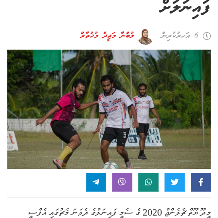
ފައިނަލަށް
6 އަހރު ކުރިން
ލުބްނާ މަޖީދް މުޚުތާރް
މީދޫ ޔޫތް ޗެލެންޖް 2020 ގެ ސެމީ ފައިނަލްގެ ދެވަނަ މެޗުގައި އެފްސީ