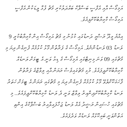
އަމިގޯސް އާއި އެފްސީ ބަސްޕާކް ބައްދަލުކުރި މެޗު ފުޅާ ލީޑަކުން އެފްސީ
އަމިގޯސް ކާމިޔާބުކޮށްފިއެވެ.
އިއްޔެ މީދޫ ރަސްމީ ދަނޑުގައި ކުޅުނު މި މެޗު އަމިގޯސް އިން ކާމިޔާބުކުރީ 9
ލަނޑު 03 ލަނޑުންނެވެ. އަމިގޯސް ގެ ފަރާތުން މޮޅު ކުޅުމެއް ފެނިގެން ދިޔަ މި
މެޗުގައި 09 ވަނަ މިނިޓްގައި އެމިގޯސް ގެ ޑިއު ވަނީ އެ ޓީމަށް ލަނޑެއް
ކާމިޔާބުކޮށްދީފައެވެ. މުޅި މެޗުގައިވެސް ރަޔަން އާއި ލިވާޒްގެ ފަރާތުން
ފާހަގަކޮށްލެވޭ މޮޅު ކުޅުމެއް ފެނިގެން ދިޔަ މި މެޗުގައި ރަޔަން އެ ޓީމަށް ހަތަރު
ލަނޑު ކާމިޔާބުކޮށްދިންއިރު ލިވާޒް ވަނީ ދެ ލަނޑު ކާމިޔާބުކޮށްދީފައެވެ.. މި
މެޗުގައި ހުސައިން ރަޝީދު އެއް ލަނޑު ޖަހާފައިވާއިރު ބަސްޕާކްގެ އިންތި
އަތުންވަނީ ބައިކޮޅެއް ލަނޑެއް ވަދެފައެވެ.