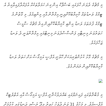
މި މެޗުގެ ދެވަނަ ހާފަގައި ބަސްޕާކް އިން ގިނަ ހަމަލާތަކެއް އުފައްދާފައިވާއިރު އެ
ޓީމްގެ ލަނޑުތައް ކާމިޔާބުކޮށްދިނީ އިމްރާން އާއި އިންތިއެވެ. މި ގޮތުން އެ
ޓީމްގެ ފުރަތަމަ ލަނޑު އިންތި ކާމިޔާބުކޮށްދިން އިރު މެޗުގެ ސާޅީސް
ހަތަރުވަނަ މިނިޓާއި ފަންސާސްދެވަނަ މިނިޓްގައި އިމްރާންވަނީ ދެ ލަނޑު
ޖަހާފައެވެ.
މި މެޗުގެ މޮޅު ކުޅުންތެރިއަކަށް ހޮވުނީ އެފްސީ އަމިގޯސް އަށް ހަތަރު ލަނޑު
ކާމިޔާބުކޮށްދިން ރަޔަން އެވެ.
މި މުބާރާތުގައި ފައިނަލްގައި ބައްދަލުކުރާނީ އެފްސީ އަމިގޯސް އާއި އެތްލެޓިކް
އެފްސީއެވެ. މި މަހުގެ 31 ވަނަ ދުވަހު ހަވީރު މީދޫ ރަސްމީ ދަނޑުގައި ކުޅުމަށް