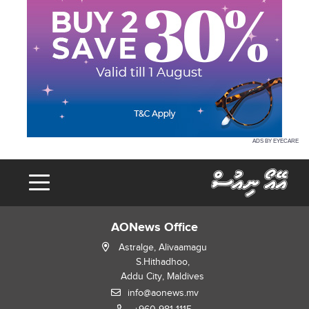
ADS BY EYECARE
AONews Office
Astralge, Alivaamagu
S.Hithadhoo,
Addu City, Maldives
info@aonews.mv