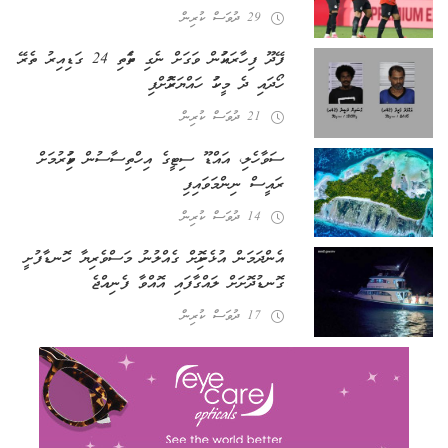
29 ދުވަސް ކުރިން
ފޭދޫ ފިހާރައަކުން ވަގަށް ނެގި ތަކެތި 24 ގަޑިއިރު ތެރޭ
ހޯދައި ދެ މީހަކު ހައްޔަރުކޮށްފި
21 ދުވަސް ކުރިން
ސަވާހެލި، އައްޑޫ ސިޓީގެ އިހްތިސާސުން ވަކިކުރުމަށް
ރައީސް ނިންމަވައިފި
14 ދުވަސް ކުރިން
އެންދަމަން އުޅެނިކޮށް ގެއްލުނު މަސްވެރިޔާ ހޮނޑާފުށީ
ގޮނޑުދޮށަށް ލައްގާފައި އޮއްވާ ފެނިއްޖެ
17 ދުވަސް ކުރިން