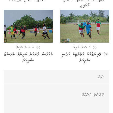
ހޯދައިފި
6 އަހރު ކުރިން
6 އަހރު ކުރިން
04 ޕޮއިންޓާއެކު އެތްލެޓިކް އެފްސީ
އެއްވެސް މެޗަކުން ބަލިނުވެ ކްލަސްޓާ
ސެމީއަށް
ސެމީއަށް