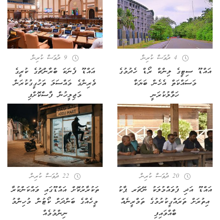
4 ދުވަސް ކުރިން
9 ދުވަސް ކުރިން
އައްޑޫ ސިޓީގެ ލިންކް ރޯޑް ހެދުމުގެ
އައްޑޫ ފެނަކަ ބްރާންޗުގެ ކުރީގެ
މަސައްކަތް އެހެން ބަޔަކާ
ވެރިންގެ މައްސަލަ ތަހުގީގުކުރަން
ހަވާލުކުރަނީ
މަޖިލީހުން ފާސްކޮށްފި
20 ދުވަސް ކުރިން
22 ދުވަސް ކުރިން
އައްޑޫ އަދި ފުވައްމުލަކު ނޭޗަރ ޕާކު
ތަކުރާރުކޮށް އައްޑޫގައި ވައްކަންކުރާ
އިތުރަށް ތަރައްގީކުރުމުގެ ތަމްރީނެއް
މީހެއްގެ ބަންދަށް ކޯޓުން މުހިންމު
ބާއްވައިފި
ނިންމުމެއް