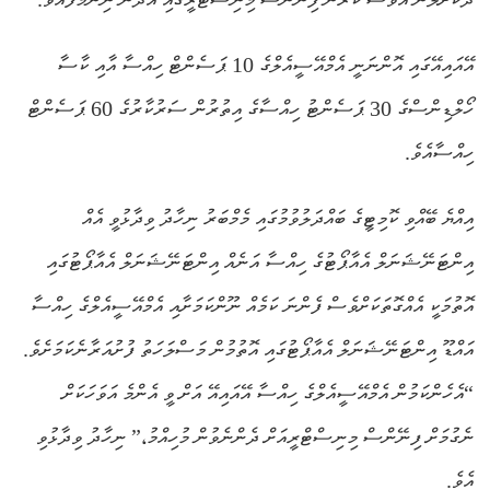
އޭއައިއޭގައި އޮންނަނީ އެމްއޭސީއެލްގެ 10 ޕަސެންޓް ހިއްސާ އާއި ކާސާ
ހޯލްޑިންސްގެ 30 ޕަސެންޓު ހިއްސާގެ އިތުރުން ސަރުކާރުގެ 60 ޕަސެންޓް
ހިއްސާއެވެ.
އިއްޔެ ބޭއްވި ކޮމިޓީގެ ބައްދަލުވުމުގައި މެމްބަރު ނިހާދު ވިދާޅުވީ އެއް
އިންޓަނޭޝަނަލް އެއާޕޯޓުގެ ހިއްސާ އަނެއް އިންޓަނޭޝަނަލް އެއާޕޯޓުގައި
އޮތުމަކީ އެއްގޮތަކަށްވެސް ފެންނަ ކަމެއް ނޫންކަމަށާއި އެމްއޭސީއެލްގެ ހިއްސާ
އައްޑޫ އިންޓަނޭޝަނަލް އެއާޕޯޓުގައި އޮތުމުން މަސްލަހަތު ފުށުއަރާނެކަމަށެވެ.
“އެހެންކަމުން އެމްއޭސީއެލްގެ ހިއްސާ އޭއައިއޭ އަށް ވީ އެންމެ އަވަހަކަށް
ނެގުމަށް ފިނޭންސް މިނިސްޓްރީއަށް ދެންނެވުން މުހިއްމު،” ނިހާދު ވިދާޅުވި
އެވެ.