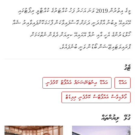
މީގެ އިތުރުން 2019 ވަނަ އަހަރު ފަހު ކުއާޓަރުގެ ކުއާޓާލީ ރިޕޯޓުގައި
އޭއައިއޭ ލިބުނު އާމްދަނީ ދަށަށް ގޮސްފައިވާކަން ފާހަގަކޮށްފައިވާއިރު ޝެއާ
ހޯލްޑަރުންގެ އެހީ އާއި ނުލާ އޭއައިއޭ ކރިއަށް ދެވެން ނެތްކަމަށް
ޕްރައިވަޓައިޒޭޝަން ބޯޑުން ވަނީ ބުނެފައެވެ،
ޓެގު
އައްޑޫ
އައްޑޫ އިންޓަނޭޝަނަލް އެއާޕޯޓް ކޮމްޕެނީ
މޯލްޑިވްސް އެއާޕޯޓްސް ކޮމްޕެނީ ލިމިޑެޓް
ގުޅޭ ލިޔުންތައް