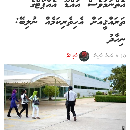
އޮތްނަމަވެސް އައްޑޫ އެއާޕޯޓްގެ
ތަރައްޤީއަށް އެހިތެރިކަމެއް ނުލިބޭ:
ނިހާދު
6 އަހރު ކުރިން
އާމިނަތު