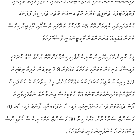
ފައިނޭންސް ކުރާނެ ގޮތާއި ޕްރޮޖެކްޓްތައް ފެށުމުގައި ހަމަޖެހިފައިވާ ތާރީހާއި
ޕްރޮޖެކްޓްތައް ތަންފީޒު ކުރާނެ ގޮތް އެނގޭނެ ގޮތުގެ ތަފްސީލު ޕްލޭނެއް
އެކުލަވައިލައި ކުރިއަށް އޮތް 45 ދުވަހުގެ ތެރޭގައި އެސްއޯއީ ކޮމިޓީއާ ހިއްސާ
ކުރަން އޭއައިއޭ އަށް އަންގަން ކޮމިޓީންވަނީ ފާސްކޮފައެވެ.
މީގެ ކުރިން އޭއައިއޭ އިން ބުނީ ކުންފުނި ހިންގުމަށް އޮތް އެންމެ ބޮޑު ހުރަހަކީ
ފައިސާގެ ދަތިކަން ކަމަށާއި މަހެއްގެ މައްޗަށް 2.9 މިލިއަން ރުފިޔާ ލިބޭއިރު
3.9 މިލިއަން ރުފިޔާ ހަރަދު ކުރަންޖެހޭކަމަށެވެ. މީގެ އިތުރުން އެ ކުންފުނިން
ޕްރޮޖެކްޓްތައްހިންގުމަށް ބޭންކް އޮފް މޯލްޑިވްސް އިން ލޯނެއް ނަގާފައިވާއިރު
ލޯނު ދެއްކުމަށް ވެސް ކުންފުނީގައި ފައިސާ ނެތްކަމަށާއި ލޯނުގެ ފައިސާގެ 70
ޕަސެންޓް ސަރުކާރުން ދައްކާ އިރު 30 ޕަސެންޓް ދައްކަނީ ކާސާ ހޯލްޑިންސް
އިންކަމަށް އެ ކުންފުނިން ވަނީ ބުނެފައެވެ،