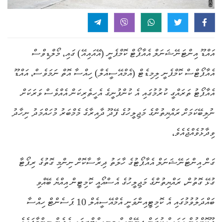
އައްޑޫ އިންޓަނޭޝަނަލް އެއާޕޯޓް ކޮމްޕެނީ (އޭއައިއޭ) ގައި، މޯލްޑިވްސް
އެއާޕޯޓްސް ކޮމްޕެނީ ލިމިޑެޓް (އެމްއޭސީއެލް) ހިއްސާ އޮތް ނަމަވެސް، އައްޑޫ
އެއާޕޯޓު ތަރައްގީ ކުރުމުގައި އެ ކުންފުނީގެ އެހީތެރިކަން އެއްވެސް ވަރަކަށް
ނުލިބޭކަމަށް ރައްޔިތުންގެ މަޖިލީހުގެ ފޭދޫ ދާއިރާގެ މެމްބަރު މުހައްމަދު ނިހާދު
ވިދާޅުވެއްޖެއެވެ،
ގަން އިންޓަނޭޝަނަލް އެއާޕޯޓުގެ ހާލަތު ދިރާސާކޮށް ނިންމި ގޮތުގެ ރިޕޯޓާ
ގުޅޭ ގޮތުން، ރައްޔިތުންގެ މަޖިލީހުގެ އެސްއޯއީ ކޮމިޓީން އިއްޔެ ބޭއްވި
ބައްދަލުވުމުގައި އެ ކޮމިޓީއިންވަނީ އެމްއޭސީއެލް 10 ޕަސެންޓް ހިއްސާ
ދޫކޮށްލުން އަވަސް ކުރަން ފިނޭންސް މިނިސްޓްރީގައި އެދެން ނިންމާފައެވެ.