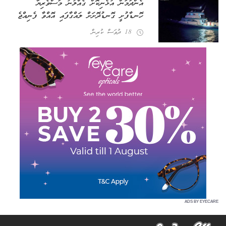
އެންދަމަން އުޅެނިކޮށް ގެއްލުނު މަސްވެރިޔާ
ހޮނޑާފުށީ ގޮނޑުދޮށަށް ލައްގާފައި އޮއްވާ ފެނިއްޖެ
18 ދުވަސް ކުރިން
ADS BY EYECARE