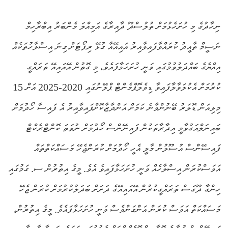
ނިހާދުގެ މި ހުށަހެޅުމަށް ތުލުސްދޫ ދާއިރާގެ އަމިއްލަ މެންބަރު އިބްރާހިމް
ނަސީމް ތާއީދު ކުރައްވާފައިވާއިރު އައިއޭއާ ގުޅޭ ރިޕޯޓަށް ގިނަ އިސްލާހުތަކެއް
އިއްޔެގެ ބައްދަލުވުމުގައި ވަނީ ހުށަހަޅާފައެވެ، މި ގޮތުން އޭއައިއޭ ތަރައްގީ
ކުރުމަށް އެކުލަވާލާފައިވާ ޑިވެލޮޕްމެންޓް ޕްލޭނުގައި 2020-2025 އަށް 15
މިލިއަން ޑޮލަރު ބޭނުންވާނެ ކަމަށް އަންދާޒާކޮށްފައިވާއިރު އެ ފައިސާ ހޯދުމަށް
ބައިނަލްއަގުވާމީ އިދާރާތަކުން ފައިނޭންސް ހޯދުމަށް ނުވަތަ ކޮންޓްރެކްޓް
ފައިސޭންސް އުސޫލުން މާލީ އެހީ ހޯދުމަށް ކުރަންޖެހޭ މަސައްކަތްތައް
އަވަސްކުރަން އިސްލާހެއް ވަނީ ހުށަހަޅާފައިވެ އެވެ. މީގެ އިތުރުން ސ. ގަމުގައި
ހިންގާ ދޫގަސް ތަރައްގީކުރުން އޭއައިއޭގެ ދަށަށް ބަދަލުކުރުމަށް ކުރަން ޖެހޭ
މަސައްކަތް އަވަސް ކުރަން އަންގަންވެސް ވަނީ ހުށަހަޅާފައެވެ. މީގެ އިތުރުން،