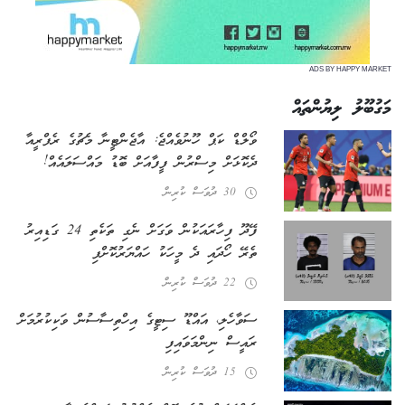
ADS BY HAPPY MARKET
މަގުބޫލު ލިޔުންތައް
ވޯލްޑް ކަޕް ހޫނުވެއްޖެ: އާޖެންޓީނާ މެޗުގެ ރެފްރީއާ
ދެކޮޅަށް މިސްރުން ފީފާއަށް ބޮޑު މައްސަލައެއް!
30 ދުވަސް ކުރިން
ފޭދޫ ފިހާރައަކުން ވަގަށް ނެގި ތަކެތި 24 ގަޑިއިރު
ތެރޭ ހޯދައި ދެ މީހަކު ހައްޔަރުކޮށްފި
22 ދުވަސް ކުރިން
ސަވާހެލި، އައްޑޫ ސިޓީގެ އިހްތިސާސުން ވަކިކުރުމަށް
ރައީސް ނިންމަވައިފި
15 ދުވަސް ކުރިން