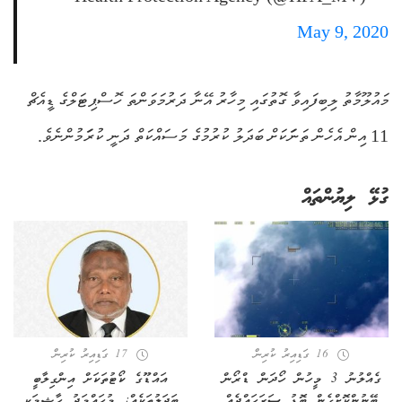
May 9, 2020
މައުލޫމާތު ލިބިފައިވާ ގޮތުގައި މިހާރު އޭނާ ދަރުމަވަންތަ ހޮސްޕިޓަލްގެ ޑީއެޗް
11 އިން އެހެން ތަނަަކަށް ބަދަލު ކުރުމުގެ މަސައްކަތް ދަނީ ކުރަަމުންނެވެ.
ގުޅޭ ލިޔުންތައް
16 ގަޑިއިރު ކުރިން
17 ގަޑިއިރު ކުރިން
ގެއްލުނު 3 މީހުން ހޯދަން ޑްރޯން
އައްޑޫގެ ކޯޓުތަކަށް އިންގިލާބީ
ބޭނުންކޮށްގެން ބޮޑު ސަރަހައްދެއް
ބަދަލުތަކެއް: މުހައްމަދު ހާޝިމަކީ