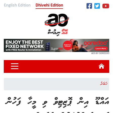
English Edition
Dhivehi Edition
ADS BY OOREDOO
ޚަބަރު
އައްޑޫ އިން ޕޮޒިޓިވް ވި މީހާ ފަހުން