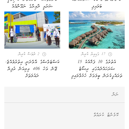
ބަލައިފި
ޝަރުއީ ދާއިރާގެ ނަމޫނާއެއް
17 ގަޑިއިރު ކުރިން
2 ދުވަސް ކުރިން
އުތުރުގެ 10 ފަޅާއެކު 15
ކަސްޓަމްސްގެ އާމްދަނީ އިތުރުވެއްޖެ:
ސަރަހައްދެއްގައި ރިސޯޓު
ޖޫން މަހު 406 މިލިއަން ރުފިޔާ
ތަރައްގީކުރަން ބީލަމަށް ހުޅުވާލައިފި
ދައުލަތަށް