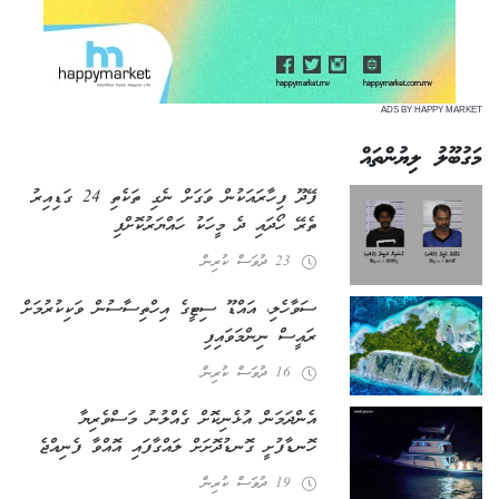
ADS BY HAPPY MARKET
މަގުބޫލު ލިޔުންތައް
ފޭދޫ ފިހާރައަކުން ވަގަށް ނެގި ތަކެތި 24 ގަޑިއިރު
ތެރޭ ހޯދައި ދެ މީހަކު ހައްޔަރުކޮށްފި
23 ދުވަސް ކުރިން
ސަވާހެލި، އައްޑޫ ސިޓީގެ އިހްތިސާސުން ވަކިކުރުމަށް
ރައީސް ނިންމަވައިފި
16 ދުވަސް ކުރިން
އެންދަމަން އުޅެނިކޮށް ގެއްލުނު މަސްވެރިޔާ
ހޮނޑާފުށީ ގޮނޑުދޮށަށް ލައްގާފައި އޮއްވާ ފެނިއްޖެ
19 ދުވަސް ކުރިން