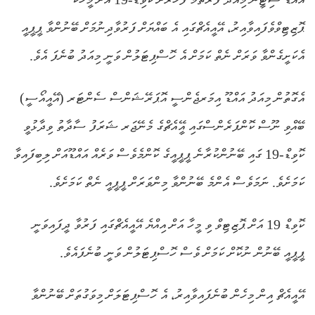
ޕޮޒިޓިވްވެފައިވާއިރު، އޭއީއެޗްގައި އެ ބައްޔަށް ފަރުވާދިނުމަށް ބޭނުންވާ ޕީޕީއީ
އެކަށީގެންވާ ވަރަށް ނެތް ކަމަށް އެ ހޮސްޕިޓަލުން ވަނީ މިއަދު ބުނެފަ އެވެ.
އެގޮތުން މިއަދު އައްޑޫ އިމަރޖެންސީ އޮޕަރޭޝަންސް ސެންޓަރ (އޭއީއޯސީ)
ބޭއްވި ނޫސް ކޮންފަރެންސްގައި އޭީއެޗްގެ މެނޭޖަރ ޝަރަފު ސާދާތު ވިދާޅުވީ
ކޮވިޑް-19 ގައި ބޭނުންކުރާނެ ޕީޕީއީގެ ކޮންމެވެސް ވަރެއް އައްޑޫއަށް ލިބިފައިވާ
ކަމަށެވެ. ނަމަވެސް އެންމެ ބޭނުންވާ މިންވަރަށް ޕީޕީއީ ނެތް ކަމަށެވެ.
ކޮވިޑް 19 އަށް ޕޮޒިޓިވް ވި މީހާ އަށް އިއްޔެ އޭއީއެޗްގައި ފަރުވާ ދީފައިވަނީ
ޕީޕީއީ ބޭނުން ނުކޮށް ކަމަށް ވެސް ހޮސްޕިޓަލުން ވަނީ ބުނެފައެވެ.
އޭއީއެޗް އިން މިހެން ބުނެފައިވާއިރު، އެ ހޮސްޕިޓަލަށް މިވަގުތަށް ބޭނުންވާ