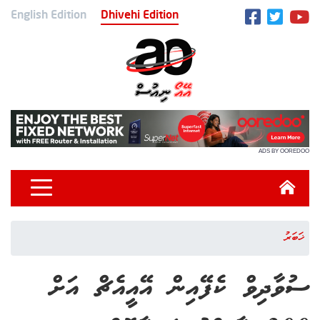
English Edition
Dhivehi Edition
ADS BY OOREDOO
ޚަބަރު
ސުވާދިވް ކެފޭއިން އޭއީއެޗް އަށް