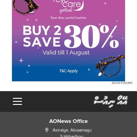
ADS BY EYECARE
AONews Office
Astralge, Alivaamagu
S.Hithadhoo,