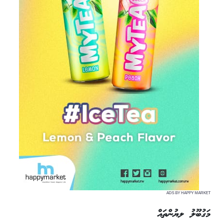
ADS BY HAPPY MARKET
މަގުބޫލު ލިޔުންތައް