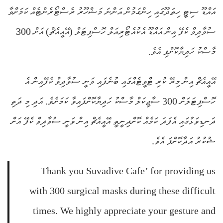
އައްޑޫ ސިޓީ ހިތަދޫގައި ހިންގަމުން އަންނަ މަޝްހޫރު ރެސްޓޯރެންޓެއް ކަމަށްވާ
ސުވާދިވް ކެފޭ އިން އައްޑޫ އެކުއެޓޯރިއަލް ހޮސްޕިޓަލް (އޭއީއެޗް) އަށް 300
މާސްކު ހަދިޔާކޮށްފި އެވެ.
އޭއީއެޗް އިން މިރޭ ކުރި ޓްވީޓެއްގައި ބުނެފައި ވަނީ ސުވާދިވް ކެފޭއިން އެ
ހޮސްޕިޓަލަށް 300 ސާޖިކަލް މާސްކު ހަދިޔާކޮށްފައިވާ ކަމަށެވެ. އަދި މި ދަތި
ދަނޑިވަޅުގައި އެފަދަ ކަމެއް ކޮށްދިނީތީ އޭއީއެޗް އިން ވަނީ ސުވާދިވް ކެފޭ އަށް
ޝުކުރު އަދާކޮށްފަ އެވެ.
Thank you Suvadive Cafe’ for providing us
with 300 surgical masks during these difficult
times. We highly appreciate your gesture and