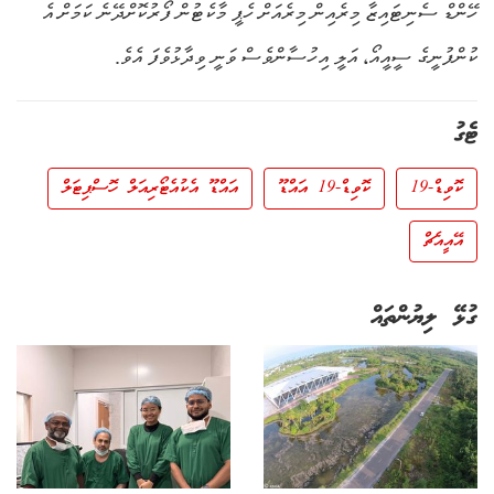
ހޭންޑް ސެނިޓައިޒާ މިރެއިން މިރެއަށް ހެޕީ މާކެޓުން ފޯރުކޮށްދޭނެ ކަމަށް އެ
ކުންފުނީގެ ސީއީއޯ، އަލީ އިހުސާންވެސް ވަނީ ވިދާޅުވެފަ އެވެ.
ޓެގު
ކޮވިޑް-19
ކޮވިޑް-19 އައްޑޫ
އައްޑޫ އެކުއެޓޯރިއަލް ހޮސްޕިޓަލް
އޭއީއެޗް
ގުޅޭ ލިޔުންތައް