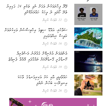
ފޭދޫ ފިހާރައަކުން ވަގަށް ނެގި ތަކެތި 24 ގަޑިއިރު
ތެރޭ ހޯދައި ދެ މީހަކު ހައްޔަރުކޮށްފި
22 ދުވަސް ކުރިން
ސަވާހެލި، އައްޑޫ ސިޓީގެ އިހްތިސާސުން ވަކިކުރުމަށް
ރައީސް ނިންމަވައިފި
16 ދުވަސް ކުރިން
އެންދަމަން އުޅެނިކޮށް ގެއްލުނު މަސްވެރިޔާ
ހޮނޑާފުށީ ގޮނޑުދޮށަށް ލައްގާފައި އޮއްވާ ފެނިއްޖެ
19 ދުވަސް ކުރިން
ހައްވާދީދީ އާއި ކަޅު އަކިރިގަނޑުގެ ވާހަކަ
އިނގިރޭސި ބަހުން ނެރެފި
26 ދުވަސް ކުރިން