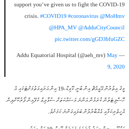
support you’ve given us to fight the COVID-19
crisis.
#COVID19
#coronavirus
@MoHmv
@HPA_MV
@AdduCityCouncil
pic.twitter.com/gGD3bfuGZC
May
— Addu Equatorial Hospital (@aeh_mv)
9, 2020
މީގެ އިތުރުން އޭއީއެޗް އިން ބުނީ ކޮވިޑް-19 އިން އަރައިގަތުމަށްޓަކައި އެ
ހޮސްޕިޓަލުން ކުރަމުން އަންނަ މަސައްކަތަށް ސުވާދިވް ކެފޭއިން ފޯރުކޮށްދިން
އެހީތެރިކަމާއި އެއްބާރުލުން ބަލައިގަންނަ ކަމަށެވެ.
އައްޑޫ ސިޓީން މިއަދު ފުރަތަމަ ފަހަރަށް ކޮވިޑް-19 އަށް މީހަކު