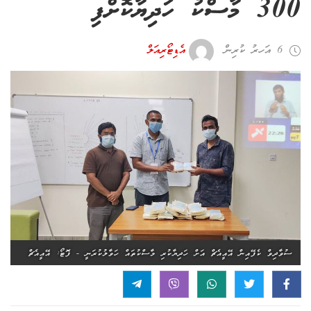
300 މާސްކު ހަދިޔާކޮށްފި
6 އަހރު ކުރިން
އެޑިޓޯރިއަލް
ސުވާދިވް ކެފޭއިން އޭއީއެޗް އަށް ހަދިޔާކުރި މާސްކުތައް ހަވާލުކުރަނީ - ފޮޓޯ: އޭއީއެޗް