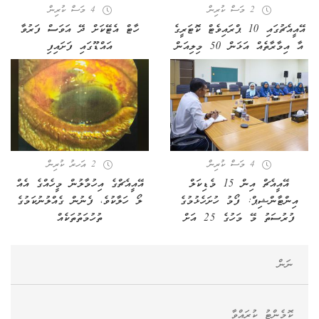
2 މަސް ކުރިން
4 މަސް ކުރިން
އޭއީއެޗުގައި 10 ޕްރައިވެޓް ކޮޓަރީގެ
ހާޓް އެޓޭކަށް ދޭ އަވަސް ފަރުވާ
އާ އިމާރާތެއް އަޅަން 50 މިލިއަން
އައްޑޫގައި ފަށައިފި
4 މަސް ކުރިން
2 އަހރު ކުރިން
އޭއީއެޗް އިން 15 މެޑިކަލް
އޭއީއެޗްގެ އިހުމާލުން މީހެއްގެ އެއް
އިންޓާންޝިޕް: ފޯމު ހުށަހެޅުމުގެ
ލޯ ހަލާކުވެ، ފެނުން ގެއްލުނުކަމުގެ
ފުރުސަތު މޭ މަހުގެ 25 އަށް
ތުހުމަތުތަކެއް