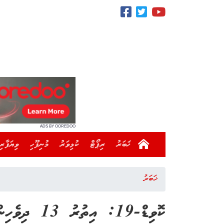
ADS BY OOREDOO
ޚަބަރު
ރިޕޯޓް
ކުޅިވަރު
މުނިފޫހި
ވިޔަފާރި
ޚަބަރު
ކޮވިޑް-19: އިތުރު 13 ދިވެހިން ޕޮޒިޓިވްވެއްޖެ