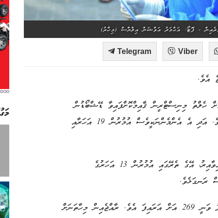
Telegram
Viber
EDOO
ުރުމަށް ހެލްތު މިނިސްޓްރީން ޤާއިމްކޮށްފައިވާ ޑޭޝްބޯޑުން
މަގު
ދައްކާ ގޮތުގައި މިހާރު ޕޮޒިޓިވްވެފައި ވަނީ 13 ދިވެހިންނެވެ. އަދި އެ އެންމެންނަކީވެސް އުމުރުން 19 އަހަރާއި
މިއަދު މިހާތަނަށް 19 މީހަކު ކޮވިޑް-19 އަށް ޕޮޒިޓިވްވެފައިވާއިރު، އޭގެ ތެރޭގައި އުމުރުން 13 އަހަރުގެ
ސް ރަނގަޅެވެ.
މިއާއެކު މުޅި ރާއްޖެއިން ކޮވިޑް-19 ޖެހުނު މީހުންގެ އަދަދު ވަނީ 269 އަށް އަރައިފަ އެވެ. ރާއްޖެއިން މިހާތަނަށް