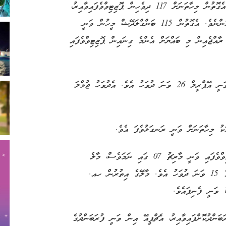
ޕޮޒިޓިވްވި މީހުންގެ ތެރޭގައި އެންމެ ގިނައީ ދިވެހިންނެވެ. އެގޮތުން މިހާތަނަށް 117 ދިވެހިން ޕޮޒިޓިވްވެފައިވާއިރު،
ދެން އެންމެ ގިނައިން ޕޮޒިޓިވްވެފައިވަނީ ބަންގްލަދޭޝް މީހުންނެވެ. އެގޮތުން 115 ބަންގްލަދޭޝް މީހުން ވަނީ
ރާއްޖެއިން މި ބައްޔަށް އެންމެ ގިނައިން ޕޮޒިޓިވްވެފައި
މިހާތަނަށް ރާއްޖެއިން އެންމެ ގިނަ މީހުން ޕޮޒިޓިވްވެފައި ވަނީ އޭޕްރީލް 26 ވަނަ ދުވަހު އެވެ. އެދުވަހު ޖުމްލަ
ރާއްޖެއިން ފުރަތަމަ ފަހަރަށް ކޮވިޑް-19 އަށް މީހަކު ޕޮޒިޓިވްވެފައި ވަނީ މާރިޗު 07 ގައި ނަމަވެސް، މާލެ
ސަރަޙައްދުން ކޮވިޑް-19 ފެނުނީ މި ހިނގާ އޭޕްރީލް މަހުގެ 15 ވަނަ ދުވަހު އެވެ. މާލޭގެ އިތުރުން ހއ.
ފުރަބަންދުކޮށްފައިވާއިރު، އެޗްޕީއޭ އިން ވަނީ ފުރަބަންދުގެ