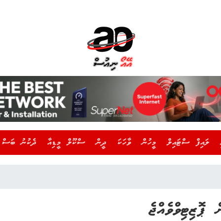
ލައިފް ސްޓައިލް
މީހުން
ވާހަކަ
ދީން
ސްކޫލް މީޑިއާ
ދެކުނު ބަސް