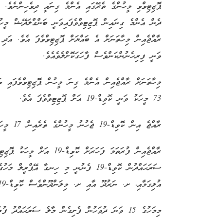
ރާއްޖެއިން މިހާތަނަށް އެ ބައްޔަށް ޕޮޒިޓިވްވެފަ އެވެ. އަދި 
ވަނީ ފިރިހެނުންކަންވެސް ފާހަގަކޮށްލެވެއެވެ.
73 މީހަކު ވަނީ ކޮވިޑް-19 އަށް ޕޮޒިޓިވްވެފަ އެވެ.
ރާއްޖެ އިން ކޮވިޑް-19 ޖެހުނު މީހުންގެ ތެރެއިން 17 މީހަކު މިހާތަނަށް ވަނީ ރަނގަޅުވެފަ އެވެ.
އުލިގަމާއި، ށ. ނަރުދޫ އާއި ށ. މިލަންދޫންވެސް ކޮވިޑް-19 ވަނީ ފެނިފައެވެ.
މިމަހުގެ 15 ވަނަ ދުވަހުން ފެށިގެން މާލެ ސަރަޙައްދު 