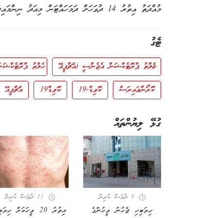
މުއްދަތު އިތުރު 14 ދުވަހަށް ދަމަހައްޓަން މިއަދު ނިންމައިފަ އެވެ.
ޓެގު
(ހެލްތު ޕްރޮޓެކްޝަން އެޖެންސީ (އެޗްޕީއޭ
ހެލްތު ޕްރޮޓެކްޝަ
ކޮރޯނާވައިރަސް
ކޮވިޑް-19
ކޮވިޑް19
އެޗްޕީއޭ
ގުޅޭ ލިޔުންތައް
5 ދުވަސް ކުރިން
11 ދުވަސް ކުރިން
ހިމަބިހި ޖެހުނު މީހުންގެ
އިތުރު 20 މީހަކަށް ހިމަބ