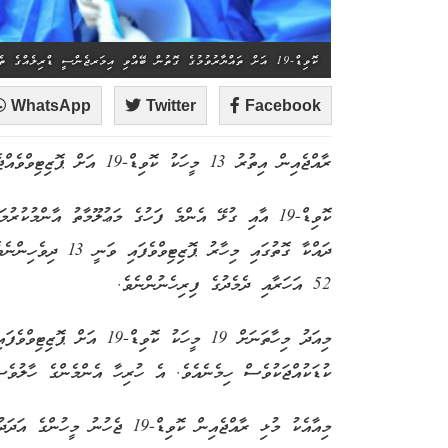
ކޮވިޑް-19 އަށް ތައްޔާރުވުމުގެ ގޮތުން ބޭއްވި އިމަރޖެންސީ ޑްރިލެއްގެ ތެރެއިން - ފޮޓޯ: އަޙްމަދު އަވްޝަން އިލްޔާސް (މިހާރު)
WhatsApp
Twitter
Facebook
ރާއްޖެއިން އިތުރު 13 މީހަކު ކޮވިޑް-19 އަށް ޕޮޒިޓިވްވެއްޖެ އެވެ.
ކޮވިޑް-19 އާއި ގުޅޭ އެންމެ ފަހުގެ މަޢުލޫމާތު އާންމުކ
52 އަހަރާއި ދެމެދުގެ ފިރިހެނުންނެވެ.
ކުޑަކުއްޖަކުވެސް ހިމެނެއެވެ. އެ ހުރިހާ އެންމެންގެ ހާލުވެ