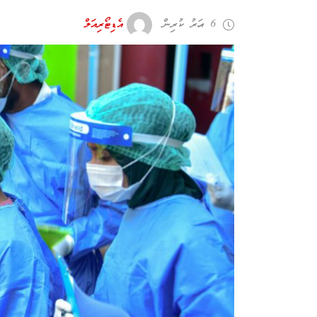
6 އަހރު ކުރިން
އެޑިޓޯރިއަލް