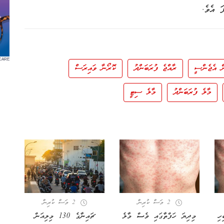
CARE
ން އެޖެންސީ
ރާއްޖެ ފުރަބަންދު
ކޮރޯނާ ވައިރަސް
މާލެ ފުރަބަންދު
މާލެ ސިޓީ
2 މަސް ކުރިން
2 މަސް ކުރިން
ިހި
މިދިޔަ ހަފްތާގައި ވެސް މާލެ
ޗައިނާގެ 130 މިލިއަން