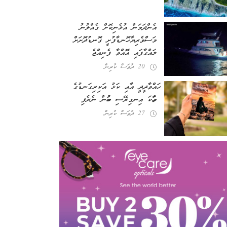
އެންދަމަން އުޅެނިކޮށް ގެއްލުނު
މަސްވެރިޔާ ހޮނޑާފުށީ ގޮނޑުދޮށަށް
ލައްގާފައި އޮއްވާ ފެނިއްޖެ
20 ދުވަސް ކުރިން
ހައްވާދީދީ އާއި ކަޅު އަކިރިގަނޑުގެ
ވާހަކަ އިނގިރޭސި ބަހުން ނެރެފި
27 ދުވަސް ކުރިން