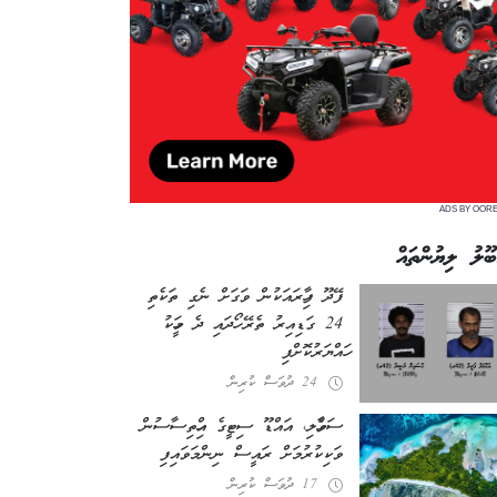
ADS BY OOR
ބޫލު ލިޔުންތައް
ފޭދޫ ފިހާރައަކުން ވަގަށް ނެގި ތަކެތި
24 ގަޑިއިރު ތެރޭ ހޯދައި ދެ މީހަކު
ހައްޔަރުކޮށްފި
24 ދުވަސް ކުރިން
ސަވާހެލި، އައްޑޫ ސިޓީގެ އިހްތިސާސުން
ވަކިކުރުމަށް ރައީސް ނިންމަވައިފި
17 ދުވަސް ކުރިން