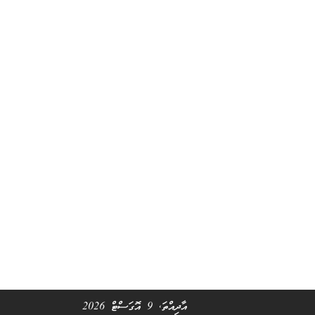
އާދިއްތަ, 9 އޮގަސްޓް 2026