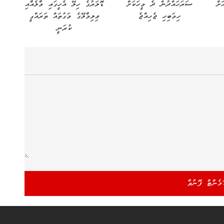
 ޖުމްލަ އަދަދު 186އަށް
ސަރަހައްދުން ދެ މީހަކަށް
ޑޮލަރުގެ ހިލޭ އެހީގައި މާލެއާއި
ހިމަބިހި ޖެހިއްޖެ
ވިލިމާލޭގެ މަގުތައް ތަރައްގީ
ކުރަނީ