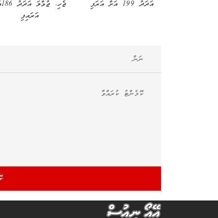
އަދަދު 199 އަށް އަރަފި
ޖެހި،
އަރައިފި