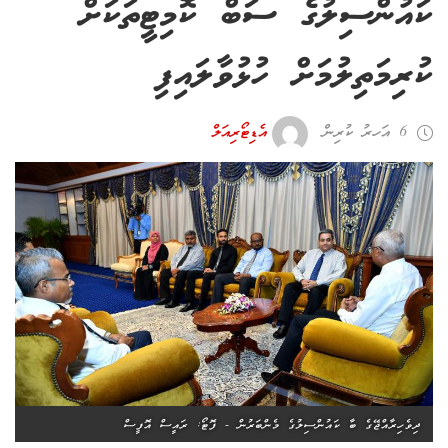
ކައުންސިލުގެ ސަބް ކޮމިޓީތަކަށް
ކުރިމަތިލުމަށް ހުޅުވާލައިފި
6 އަހރު ކުރިން
އެޑިޓޯރިއަލް
ދިވެހިރާއްޖޭގެ ބާ ކައުންސިލުގެ މެންބަރުން - ފޮޓޯ: ރައީސް އޮފީސް