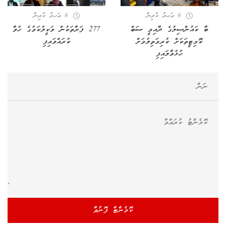
6 އަހރު ކުރިން
6 އަހރު ކުރިން
ބާ ކައުންސިލުގެ ދާއިމީ ސަބް
277 ފަރާތަކުން ވަކީލުކަމުގެ ހުވާ
ކޮމިޓީތަކަށް ކުރިމަތިލުމަށް
ކުރައްވައިފި
ހުޅުވާލައިފި