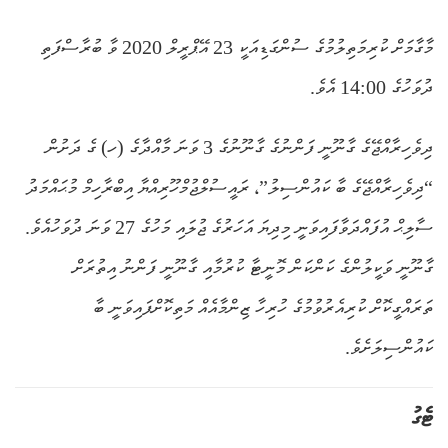
މާގާމަށް ކުރިމަތިލުމުގެ ސުންގަޑިއަކީ 23 އޭޕްރީލް 2020 ވާ ބުރާސްފަތި
ދުވަހުގެ 14:00 އެވެ.
ދިވެހިރާއްޖޭގެ ގާނޫނީ ފަންނުގެ ގާނޫނުގެ 3 ވަނަ މާއްދާގެ (ހ) ގެ ދަށުން
“ދިވެހިރާއްޖޭގެ ބާ ކައުންސިލު”، ރައީސުލްޖުމްހޫރިއްޔާ އިބްރާހިމް މުޙައްމަދު
ސާލިޙް އުފައްދަވާފައިވަނީ މިދިޔަ އަހަރުގެ ޖުލައި މަހުގެ 27 ވަނަ ދުވަހުއެވެ.
ގާނޫނީ ވަކީލުންގެ ކަންކަން މޮނީޓާ ކުރުމާއި ގާނޫނީ ފަންނު އިތުރަށް
ތަރައްގީކޮށް ކުރިއެރުވުމުގެ ހުރިހާ ޒިންމާއެއް މަތިކޮށްފައިވަނީ ބާ
ކައުންސިލަށެވެ.
ޓެގު