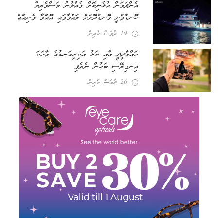
އެންދަމަން އުޅެނިކޮށް ގެއްލުނު މަސްވެރިޔާ
ހޮނޑާފުށީ ގޮނޑުދޮށަށް ލައްގާފައި އޮއްވާ ފެނިއްޖެ
19 ދުވަސް ކުރިން
ހައްވާދީދީ އާއި ކަޅު އަކިރިގަނޑުގެ ވާހަކަ
އިނގިރޭސި ބަހުން ނެރެފި
26 ދުވަސް ކުރިން