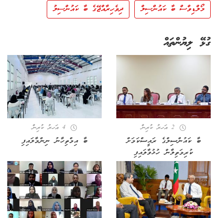
މޯލްޑިވްސް ބާ ކައުންސިލް
ދިވެހިރާއްޖޭގެ ބާ ކައުންސިލު
ގުޅޭ ލިޔުންތައް
2 އަހރު ކުރިން
4 އަހރު ކުރިން
ބާ ކައުންސިލްގެ ރައީސްކަމަށް
ބާ އިމްތިހާނު ނިންމާލައިފި
ކުރިމަތިލާން ހުޅުވާލައިފި