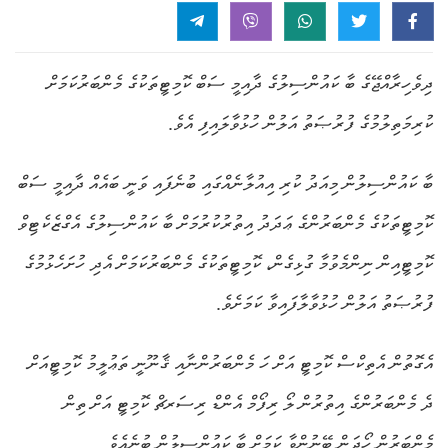
ދިވެހިރާއްޖޭގެ ބާ ކައުންސިލުގެ ދާއިމީ ސަބް ކޮމިޓީތަކުގެ މެންބަރުކަމަށް
ކުރިމަތިލުމުގެ ފުރުޞަތު އަލުން ހުޅުވާލައިފި އެވެ.
ބާ ކައުންސިލުން މިއަދު ކުރި އިއުލާނެއްގައި ބުނެފައި ވަނީ ބައެއް ދާއިމީ ސަބް
ކޮމިޓީތަކުގެ މެންބަރުންގެ ޢަދަދު އިތުރުކުރުމަށް ބާ ކައުންސިލުގެ އެގްޒެކެޓިވް
ކޮމިޓީއިން ނިންމެވުމާ ގުޅިގެން، ކޮމިޓީތަކުގެ މެންބަރުކަމަށް އެދި ހުށަހެޅުމުގެ
ފުރުޞަތު އަލުން ހުޅުވާލާފައިވާ ކަމަށެވެ.
އެގޮތުން އެތިކްސް ކޮމިޓީ އަށް ހަ މެންބަރުންނާއި ޤާނޫނީ ތަޢުލީމު ކޮމިޓީއަށް
ދެ މެންބަރުންގެ އިތުރުން ލޯ ރިފޯމް އެންޑް ރިސަރޗް ކޮމިޓީ އަށް ތިން
މެންބަރުން ހޯދަން ބޭނުންވާ ކަމަށް ބާ ކައުންސިލުން ބުނެއެވެ.