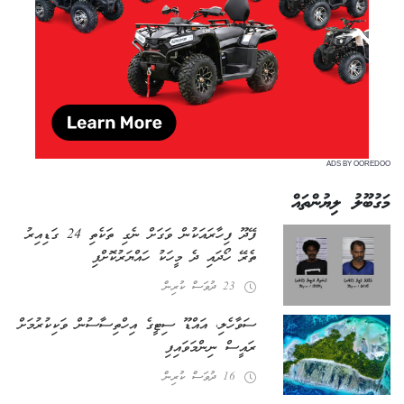
ADS BY OOREDOO
މަގުބޫލު ލިޔުންތައް
ފޭދޫ ފިހާރައަކުން ވަގަށް ނެގި ތަކެތި 24 ގަޑިއިރު
ތެރޭ ހޯދައި ދެ މީހަކު ހައްޔަރުކޮށްފި
23 ދުވަސް ކުރިން
ސަވާހެލި، އައްޑޫ ސިޓީގެ އިހްތިސާސުން ވަކިކުރުމަށް
ރައީސް ނިންމަވައިފި
16 ދުވަސް ކުރިން