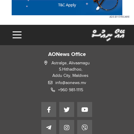
ADS BY EYECARE
AONews Office
Astralge, Alivaamagu
S.Hithadhoo,
Addu City, Maldives
info@aonews.mv
+960 981-1115