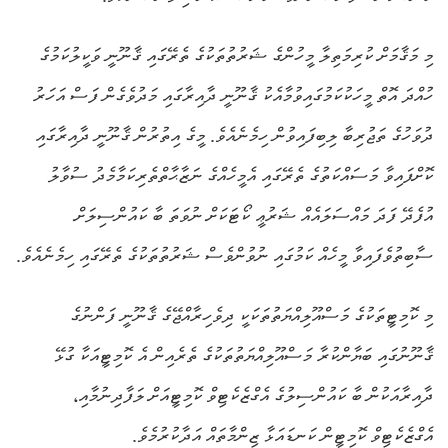
މި މަޤާމަށް ކުރިމަތިލާ މީހުންގެ ޝަރުތުތަކުގެ ތެރޭގައި ޤާނޫނީ ވަކީލުކަމުގެ
ހުއްދަ އޮތް މީހަކުކަމުގައިވުމާއެކު ޤާނޫނީ ދާއިރާގައި މަދުވެގެން ފަސް އަހަރު
ދުވަހުގެ ތަޖުރިބާ ލިބިފައިވުން ހިމެނެއެވެ. މީގެ އިތުރުން ޤާނޫނީ ދާއިރާގައި
ކޮށްފައިވާ މަސައްކަތުގެ ތެރޭގައި އެމީހެއްގެ ނަޒާޙާތްތެރިކަމާމެދު ސުވާލު
އުފެދޭ ފަދަ މައްސަލައެއް ޝަރުޢީ ކޯޓަކަށް ނުވަތަ ބާ ކައުންސިލަށް
ސާބިތުވެފައިވާ މީހެއް ކަމުގައި ނުވުންވެސް ޝަރުތުތަކުގެ ތެރޭގައި ހިމެނެއެވެ.
މި ކޮމިޓީތަކުގެ މަސްއޫލިއްޔަތުތަކަކީ ދިވެހިރާއްޖޭގެ ޤާނޫނީ ފަންނުގެ
ޤާނޫނުގައި ބަޔާންކުރާ މަސްއޫލިއްޔަތުތަކުގެ ތެރެއިން އެ ކޮމިޓީއަކާ ގުޅޭ
ދާއިރާއަކުން ބާ ކައުންސިލުގެ އެގްޒެކެޓިވް ކޮމިޓީއަށް ލަފާދިނުމާއި،
އެގްޒެކެޓިވް ކޮމިޓީން ކަނޑައަޅާ ޒިންމާތައް އަދާކުރުމެވެ.