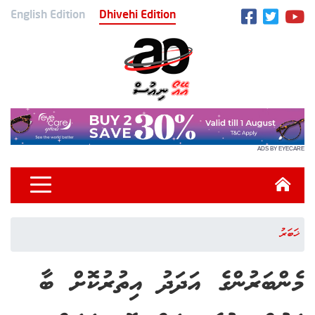
English Edition
Dhivehi Edition
ADS BY EYECARE
ޚަބަރު
މެންބަރުންގެ އަދަދު އިތުރުކޮށް ބާ