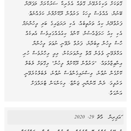
ގޮތަކަށް ވަކިކުރެވޭނެ ގޮތެއް އެމެރިކާ ސަރުކާރަށް ލަފަދޭން
ބޭނުން. އެއްވެސް މީހަކު މަރުވާން ދޫކޮށްލާނެ ކަމެއްނެތް.
ފަރުވާދޭނެ ކިއު ތަރުތީބެއް، އެކި ދަރަޖައިގެ ބަލި މީހުންނަށް
އެކި ކިއު ހަމަޖެއްސުން. ކޮންމެ ކިއުއެއްގައިވެސް އެތކެއް
ހާސް މީހުން ތިބެދާނެ. ފަރުވާ ދެވޭނީ ނުވަތަ މީހުންނާ
އަޅާލެވޭނީ ވެވެން އޮތް މިންވަރަކުން. މިއީ މިހާރުވެސް ހުރި
އިންތިޒާމުތައް. "މަރުވާން ދޫކޮށްލާ މީހުން" މިގޮތަށް ލެބެލް
ކޮށްގެން ނުވާނެ. ވިސްނައިގެންވެސް ނުވާނެ. ލެބެލްކުރެވޭނީ
މަރުވީމަ. ދެން އޮންނާނީ ޖަނާޒާ. މިކަންކަން ޓްރަމްޕަށް
އަންގަވާ.
ައަފިރިން
މާޗް 29, 2020