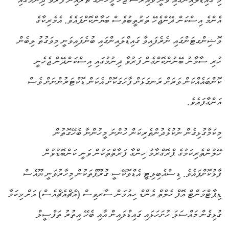
އެންމެ އިސްކަން ދޭންޖެހޭ ތަރުތީބުވެސް ބަޔާންކޮށްފައެވެ. އެމެރިކާގެ
ވޮޝިންގޓަންގައި ނެރެފައިވާ ގައިޑްލައިންގައި ބުނެފައިވަނީ މިވަގުތު ލިބެން
ހުރި ސާމާނު ބޭނުންކޮށްގެން ފަރުވާ ދިނުމުގައި އިސްކަންދޭން ޖެހެނީ
ކޮންބައެއްކަން ވަރަށް ރަނގަޅަށް ފާހަގަކޮށް އެކަން ޑޮކްޓަރުންނަށް ވެސް
އަންގާފައެވެ.
މިކަމާގުޅިގެން ނުކުޅެދުންތެރިކަން ހުންނަ މީހުންނާ ބެހޭގޮތުން
ހޭލުންތެރިކަމުގެ ޕްރޮގްރާމު ހިންގާ ފަރާތްތަކުން ވަނީ ކަންބޮޑުވުން
ފާޅުކޮށްފައެވެ. ޑިސްއެބިލިޓީ އެޑްވޮކޭސީ ގުރޫޕްތަކުން މިހާރުވަނީ ޔޫއެސް
ޑިޕާޓްމަންޓް އޮފް ހެލްތް އެންޑް ހިއުމަން ސާރވިސް (އެޗްއެޗްއެސް) އަށް މިކަމާ
ގުޅިގެން މައްސަލަ ހުށަހަޅައި ގައިޑްލައިން އާއި ބެހޭ އިތުރު ތަފްސީލް