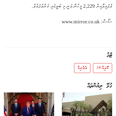
ވެފައިވާއިރު 2,229 މީހުން ވަނީ މި ބަލީގައި މަރުވެފައެވެ.
ސޯސް: www.mirror.co.uk
ޓެގު
ކޮވިޑް-19
އެމެރިކާ
ގުޅޭ ލިޔުންތައް