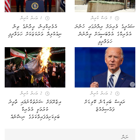
5 މަސް ކުރިން
1 އަހރު ކުރިން
ސައުދީގެ ވެރިރަށް ރިޔާދުގައި ހުންނަ
އެމެރިކާއިން، އީރާނުގެ ތިން
އެމެރިކާގެ އެމްބަސީއަށް އީރާނުން
ނިއުކްލިޔާ މަރުކަޒަކަށް ހަމަލާދީފި
ހަމަލާދީފި
2 އަހރު ކުރިން
2 އަހރު ކުރިން
ރައީސް ބައިޑްން ކޮވިޑަށް
އިޒްރޭލަށް ޝަރުތުކާނުލައި ތާއީދު
ފައްސިވެއްޖެ
ކުރުމަކީ އެމެރިކާ
ބަލިކަށިވެފައިވާކަމުގެ ނިޝާނެއް