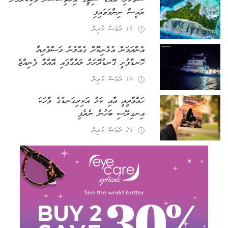
ރައީސް ނިންމަވައިފި
16 ދުވަސް ކުރިން
އެންދަމަން އުޅެނިކޮށް ގެއްލުނު މަސްވެރިޔާ
ހޮނޑާފުށީ ގޮނޑުދޮށަށް ލައްގާފައި އޮއްވާ ފެނިއްޖެ
19 ދުވަސް ކުރިން
ހައްވާދީދީ އާއި ކަޅު އަކިރިގަނޑުގެ ވާހަކަ
އިނގިރޭސި ބަހުން ނެރެފި
26 ދުވަސް ކުރިން