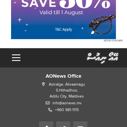
ADS BY EYECARE
AONews Office
Astralge, Alivaamagu
S.Hithadhoo,
Addu City, Maldives
info@aonews.mv
+960 981-1115