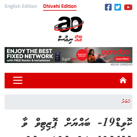
English Edition
Dhivehi Edition
ADS BY OOREDOO
ޚަބަރު
ކޮވިޑް19- ބައްޔަށް ޕޮޒިޓިވް ވާ