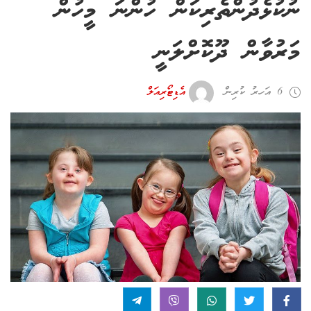
ނުކުޅެދުންތެރިކަން ހުންނަ މީހުން
މަރުވާން ދޫކޮށްލަނީ
6 އަހރު ކުރިން
އެޑިޓޯރިއަލް