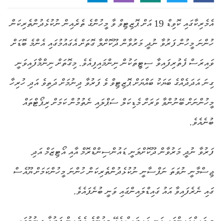
އެމެރިކާގައި ކޮވިޑް 19 އަށް ޕޮޒިޓިވް ވާ މީހުންގެ ތެރެއިން ނުކުޅެދުންތެރިކަން
ހުންނަ މީހުން ފަރުވާ ނުދީ މަރުވާން ދޫކޮށްލާ ގޮތަށް އެގައުމުގައި އެންމެ ބޮޑަށް
ވައިރަސް ފެތުރިފައިވާ ސިޓީތަކުން ނިންމައިފިއެވެ. މިގޮތަށް ނިންމާފައިވަނީ
ގިނަ އަދަދެއްގެ ބަޔަކު ބައްޔަށް ޕޮޒިޓިވް ވެ ފަރުވާ ދިނުމަށް ދަތިވެ އަދި ހުރިހާ
މީހުންނަށް ބޭނުންވާ ވަރަށް މެޑިކަލް ސަޕްލައި ނެތުމުން ކަމަށް ރިޕޯޓްތައް
ބުނެއެވެ.
ފަރުވާ ނުދީ މަރުވާން ދޫކޮށްލަނީ ޑައުންސިންޑްރޮމް އާއި އޯޓިޒަމް އަދި
ޖިސްމާނީ ނުވަތަ ނަފްސާނީ ނުކުޅެދުންތެރިކަން ހުންނަ މީހުންކަމަށް ޔޫއެސް
ގައި ނެރެފައިވާ އައު ގައިޑްލައިންގައި ވަނީ ބުނެފައެވެ.
މި ގައިޑްލައިންގައި ވަނީ ވައިރަސް ޖެހޭ މީހުންގެ ތެރެއިން ފަރުވާ ދިނުމުގައި