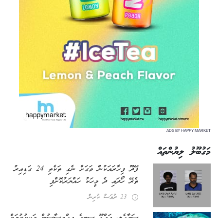
ADS BY HAPPY MARKET
މަގުބޫލު ލިޔުންތައް
ފޭދޫ ފިހާރައަކުން ވަގަށް ނެގި ތަކެތި 24 ގަޑިއިރު
ތެރޭ ހޯދައި ދެ މީހަކު ހައްޔަރުކޮށްފި
23 ދުވަސް ކުރިން
ސަވާހެލި، އައްޑޫ ސިޓީގެ އިހްތިސާސުން ވަކިކުރުމަށް