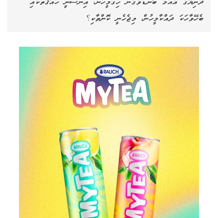
ދުނިޔޭގެ އެއްމެ ބޮނޑާވެގެން ހިގާމީހުން، އިންސާނީ ހައްޤުތަކާއި
ބެހޭވާހަކަ ދައްކާމީހުން، މިޖެހެނީ ކޮންތާކި؟