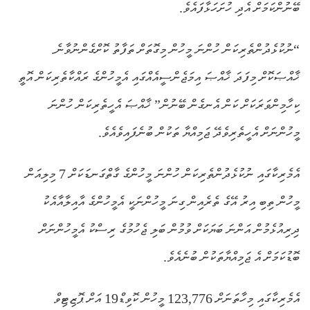
ބޭނުންކަމަށް އެދި ހުށަހަޅާފައެވެ.
“ނުކުޅެދުންތެރިކަން ހުންނަ މީހުން މިގޮތަށް ތަފާތު ކޮށްގެންނުވާނެ.
ޚާއްޞަކޮށް މިފަދަ ޚާއްޞަ އިމަޖެންސީއެއްގައި އެމީހުންގެ ރައްކާތެރިކަން އޮތީ
ކިހާމިންވަރަކަށް ކަން އެނގެން ބޭނުން” ޚާއްޞަ އެހީތެރިކަން ހުންނަ
މީހުންނަށް އެހީތެރިވެދޭ ޖަމިއްޔާ ތަކުން ބުނެފައިވެއެވެ.
އެމެރިކާގައި ނުކުޅެދުންތެރިކަން ހުންނަ މީހުންގެ ގާތްގަނޑަކަށް 7 މިލިއަން
މީހުން ތިބި އިރު އޭގެ ތެރެއިން ގިނަ މީހުންނަކީ އެމީހުންގެ އާއިލާއާއެކު
ދިރިއުޅެމުން އަންނަ ބަޔަކަށް ވުމުން ބަލި ޖެހުމުގެ ރިސްކު އެމީހުންނަށް
ބޮޑުކަމަށް އެ ޖަމިއްޔާތަކުން ބުނެއެވެ.
އެމެރިކާގައި މިހާތަނަށް 123,776 މީހުން ކޮވިޑް19 އަށް ޕޮޒިޓިވް