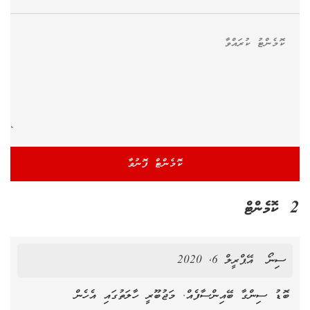
2 ކޮމެންޓް
ސިނޯ
އޭޕްރީލް 6, 2020
ބޮޑު ސިންގާ ބޭއިންސާފެއް. މަޖުބޫރީ ހާލަތުގައި އެހެން