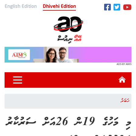
English Edition
Dhivehi Edition
ADS BY AIMS
ޚަބަރު
މި މަހުގެ 19ން 26އަށް ސަރުކާރު