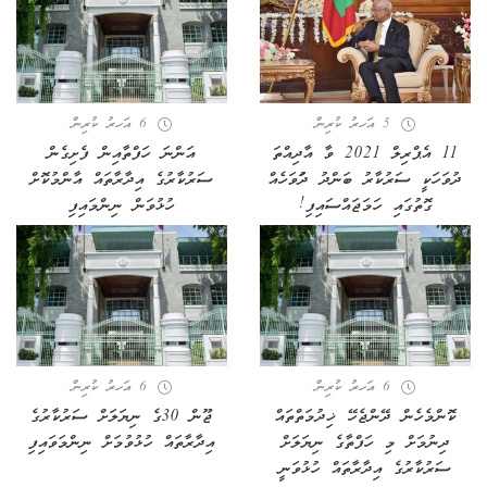
5 އަހރު ކުރިން
6 އަހރު ކުރިން
11 އެޕްރިލް 2021 ވާ އާދިއްތަ
އަންނަ ހަފްތާއިން ފެށިގެން
ދުވަހަކީ ސަރުކާރު ބަންދު ދުަވަހެއް
ސަރުކާރުގެ އިދާރާތައް އާންމުކޮށް
ގޮތުގައި ހަމަޖައްސައިފި!
ހުޅުވަން ނިންމައިފި
6 އަހރު ކުރިން
6 އަހރު ކުރިން
ކޮންމެހެން ދޭންޖެހޭ ޚިދުމަތްތައް
ޖޫން 30ގެ ނިޔަލަށް ސަރުކާރުގެ
ދިނުމަށް މި ހަފްތާގެ ނިޔަލަށް
އިދާރާތައް ހުޅުވުމަށް ނިންމަވައިފި
ސަރުކާރުގެ އިދާރާތައް ހުޅުވަނީ