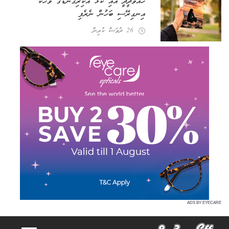
ހައްވާދީދީ އާއި ކަޅު އަކިރިގަނޑުގެ ވާހަކަ
އިނގިރޭސި ބަހުން ނެރެފި
26 ދުވަސް ކުރިން
ADS BY EYECARE