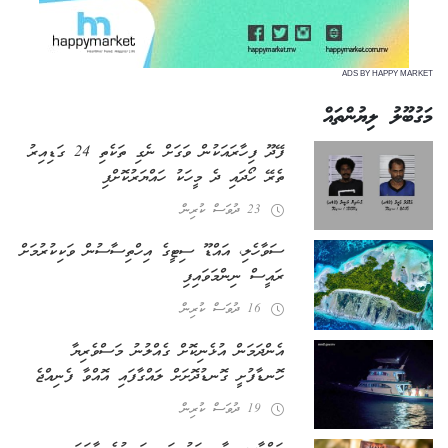
ADS BY HAPPY MARKET
މަގުބޫލު ލިޔުންތައް
ފޭދޫ ފިހާރައަކުން ވަގަށް ނެގި ތަކެތި 24 ގަޑިއިރު
ތެރޭ ހޯދައި ދެ މީހަކު ހައްޔަރުކޮށްފި
23 ދުވަސް ކުރިން
ސަވާހެލި، އައްޑޫ ސިޓީގެ އިހްތިސާސުން ވަކިކުރުމަށް
ރައީސް ނިންމަވައިފި
16 ދުވަސް ކުރިން
އެންދަމަން އުޅެނިކޮށް ގެއްލުނު މަސްވެރިޔާ
ހޮނޑާފުށީ ގޮނޑުދޮށަށް ލައްގާފައި އޮއްވާ ފެނިއްޖެ
19 ދުވަސް ކުރިން