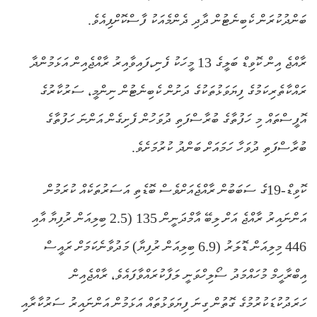
ބަންދުކުރަން ކެބިނެޓުން ދާދި ދެންމެއަކު ފާސްކޮށްފިއެވެ.
ރާއްޖެ އިން ކޮވިޑް ބަލީގެ 13 މީހަކު ފެނި،ފައިވާއިރު ރާއްޖެއިން އަޅަމުންދާ
ރައްކާތެރިކަމުގެ ފިޔަވަޅުތަކުގެ ދަށުން ކެބިނެޓުން ނިންމީ، ސަރުކާރުގެ
އޮފީސްތައް މި ހަފުތާގެ ބުރާސްފަތި ދުވަހުން ފެށިގެން އަންނަ ހަފުތާގެ
ބުރާސްފަތި ދުވަހާ ހަމައަށް ބަންދު ކުރުމަށެވެ.
ކޮވިޑް-19ގެ ސަބަބުން ރާއްޖެއަށްވެސް ބޮޑެތި އަސަރުތަކެއް ކުރަމުން
އަންނައިރު ރާއްޖެ އަށް ލިބޭ އާމްދަނީން 135 (2.5 ބިލިއަން ރުފިޔާ އާއި
446 މިލިއަން ޑޮލަރު (6.9 ބިލިއަން ރުފިޔާ) މަދުވާނެކަމަށް ރައީސް
އިބްރާހީމް މުހައްމަދު ސޯލިހްވަނީ ލަފާކުރައްވާފައެވެ، ރާއްޖެއިން
ހަރަދުކުޑަކުރުމުގެ ގޮތުން ގިނަ ފިޔަވަޅުތައް އަޅަމުން އަންނައިރު ސަރުކާރާއި