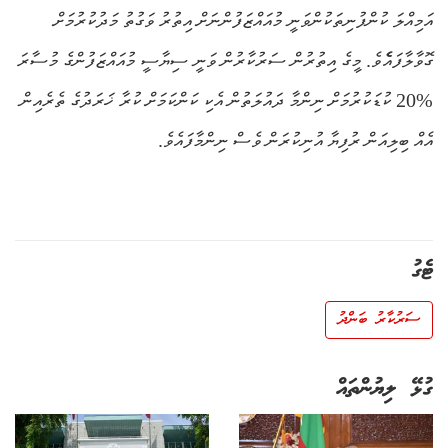
އަމިއްލަ ކުންފުނިތަކުންވަނީ މުއައްޒަފުންނަށް އިތުރު ވަގުތު މަދުކުރުމަށް
ގޮވާލާފައެެވެ. މީގެ އިތުރުން ސަރުކާރުން ވަނީ ސިޔާސީ މުއައްޒަފުންގެ މުސާރަ
%20 ކުޑަކުރުމަށް ނިންމާ ދައުލަތުން އެކި ކަންކަމަށް ކުރާ ޚަރަދުގެ ތެރެއިން
އެއް ބިލިއަން ރުފިޔާ އުނިކުރަން ވެސް ނިންމާފައެވެ.
ޓެގު
ސަރުކާރު ބަންދު
ގުޅޭ ލިޔުންތައް