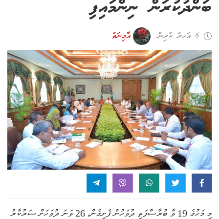
ބަންދުކުރަން ނިންމައިފި
6 އަހރު ކުރިން
އާމިނަތު
މި މަހުގެ 19 ވާ ބުރާސްފަތި ދުވަހުން ފެށިގެން، 26 ވަނަ ދުވަހަށް ސަރުކާރު