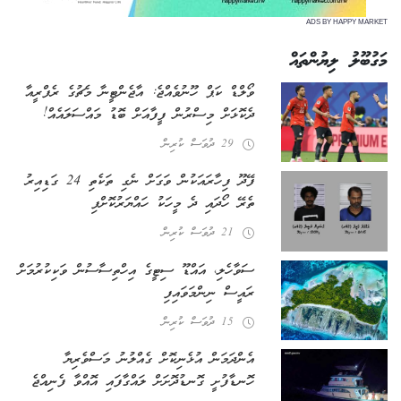
ADS BY HAPPY MARKET
މަގުބޫލު ލިޔުންތައް
ވޯލްޑް ކަޕް ހޫނުވެއްޖެ: އާޖެންޓީނާ މެޗުގެ ރެފްރީއާ
ދެކޮޅަށް މިސްރުން ފީފާއަށް ބޮޑު މައްސަލައެއް!
29 ދުވަސް ކުރިން
ފޭދޫ ފިހާރައަކުން ވަގަށް ނެގި ތަކެތި 24 ގަޑިއިރު
ތެރޭ ހޯދައި ދެ މީހަކު ހައްޔަރުކޮށްފި
21 ދުވަސް ކުރިން
ސަވާހެލި، އައްޑޫ ސިޓީގެ އިހްތިސާސުން ވަކިކުރުމަށް
ރައީސް ނިންމަވައިފި
15 ދުވަސް ކުރިން
އެންދަމަން އުޅެނިކޮށް ގެއްލުނު މަސްވެރިޔާ
ހޮނޑާފުށީ ގޮނޑުދޮށަށް ލައްގާފައި އޮއްވާ ފެނިއްޖެ