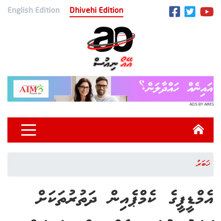
English Edition
Dhivehi Edition
ADS BY AIMS
ޚަބަރު
އެމްޑީޕީގެ ކެމްޕެއިން ދަތުރުތަކަށް