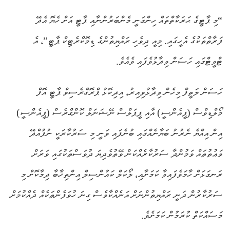
“މި ޕާޓީގެ ޙަރަކާތްތައް ހިންގަނީ މެންބަރުންނާއި ޕާޓީ އަށް ހެޔޮ އެދޭ
ފަރާތްތަކުގެ އެހީގައި. މިއީ ދިވެހި ރައްޔިތުންގެ ޑިމޮކްރެޓިކް ޕާޓީ”، އެ
ޓްވީޓްގައި ހަސަން ވިދާޅުވެފައި ވެއެވެ.
ހަސަން ލަތީފް މިހެން ވިދާޅުވިއިރު، އިދިކޮޅު ޕްރޮގްރެސިވް ޕާޓީ އޮފް
މޯލްޑިވްސް (ޕީއެންސީ) އާއި ޕީޕަލްސް ނޭޝަނަލް ކޮންގްރެސް (ޕީއެންސީ)
އިން އިއްޔެ ނެރުނު ބަޔާނެއްގައި ބުނެފައި ވަނީ މި ސަރުކާރަކީ ނުފުއްދޭ
ވަޢުތުތައް ވަމުންދާ ސަރުކާރެއްކަން ވޭތުވެދިޔަ ދުވަސްތަކުގައި ވަރަށް
ރަނގަޅަށް ހާމަވެފައިވާ ކަމަށާއި، ލޯކަލް ކައުންސިލް އިންތިޚާބާ ދިމާކޮށް މި
ސަރުކާރުން ދަނީ ރައްޔިތުންނަށް އަނެއްކާވެސް ގިނަ ހުވަފެންތަކެއް ދެއްކުމަށް
މަސައްކަތް ކުރަމުން ކަމަށެވެ.