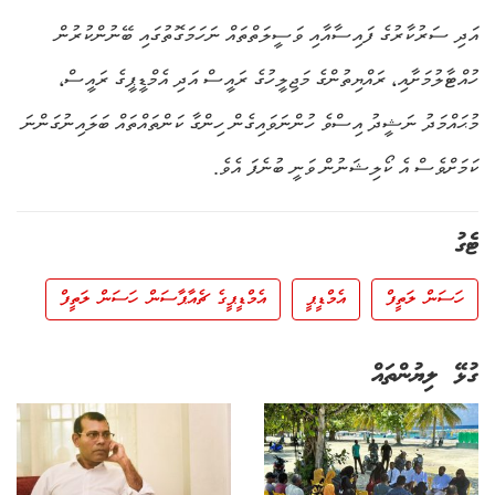
އަދި ސަރުކާރުގެ ފައިސާއާއި ވަސީލަތްތައް ނަހަމަގޮތުގައި ބޭނުންކުރުން
ހުއްޓާލުމަށާއި، ރައްޔިތުންގެ މަޖިލީހުގެ ރައީސް އަދި އެމްޑީޕީގެ ރައީސް،
މުޙައްމަދު ނަޝީދު އިސްވެ ހުންނަވައިގެން ހިންގާ ކަންތައްތައް ބަލައިނުގަންނަ
ކަމަށްވެސް އެ ކޯލިޝަނުން ވަނީ ބުނެފަ އެވެ.
ޓެގު
ހަސަން ލަތީފް
އެމްޑީޕީ
އެމްޑީޕީގެ ޗެއާޕާސަން ހަސަން ލަތީފް
ގުޅޭ ލިޔުންތައް