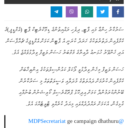
ސަރުކާރު ހިންގާ މައި ޕާޓީ، ދިވެހި ރައްޔިތުންގެ ޑިމޮކްރެޓިކް ޕާޓީ (އެމްޑީޕީ)ގެ
ކެމްޕެއިން ދަތުރުތަކުގެ ޚަރަދު ކުރަނީ އެ ޕާޓީން ކަމަށް އެމްޑީޕީގެ ޗެއާޕާސަން
އަދި ހެންވޭރު ހުޅަނގު ދާއިރާގެ މެމްބަރު ހަސަން ލަތީފް ވިދާޅުވެއްޖެ އެވެ.
ހަސަން ލަތީފް މިހެން ވިދާޅުވީ ލޯކަލް ކައުންސިލްތަކުގެ އިންތިޚާބަށް
ކެމްޕެއިން ކުރުމަށް ދައުލަތުގެ މުދަލާއި ވަސީލަތްތައް މި ސަރުކާރުން
ބޭނުންކުރަމުންދާ ކަމަށް އިދިކޮޅު ޕްރޮގްރެސިވް ކޯލިޝަނުން ބުނުމާއި
ގުޅިގެން، އެކަމަށް ރައްދުދެއްވައި މިއަދު ކުރެއްވި ޓްވީޓެއްގަ އެވެ.
ge campaign dhathuru
@MDPSecretariat