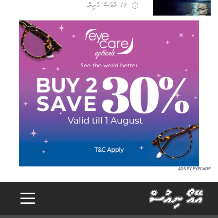
18 ދުވަސް ކުރިން
ADS BY EYECARE