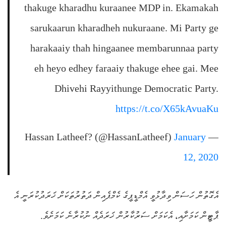
thakuge kharadhu kuraanee MDP in. Ekamakah
sarukaarun kharadheh nukuraane. Mi Party ge
harakaaiy thah hingaanee membarunnaa party
eh heyo edhey faraaiy thakuge ehee gai. Mee
Dhivehi Rayyithunge Democratic Party.
https://t.co/X65kAvuaKu
January
— Hassan Latheef? (@HassanLatheef)
12, 2020
އެގޮތުން ހަސަން ވިދާޅުވީ އެމްޑީޕީގެ ކެމްޕެއިން ދަތުރުތަކަށް ޚަރަދުކުރަނީ އެ
ޕާޓީން ކަމަށާއި، އެކަމަށް ސަރުކާރުން ޚަރަދެއް ނުކުރާނެ ކަމަށެވެ.