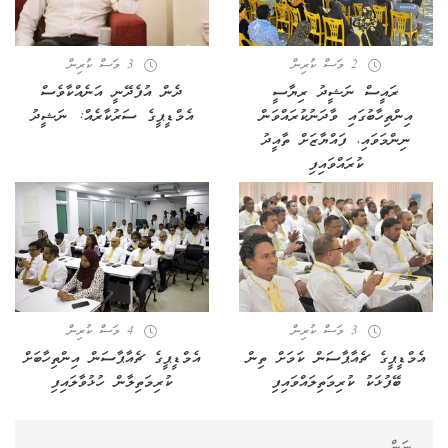
2 މަސް ކުރިން
3 މަސް ކުރިން
ރައީސް ނަޝީދު ރިޔާސީ
ދެން އުފެދޭނީ އަނެއްކާވެސް
އިންތިހާބުގައި ވާދަނުކުރައްވަން
އެމްޑީޕީގެ ސަރުކާރެއް: ނަޝީދު
ނިންމަވައި، ފައްޔާޒަށް ތާއީދު
ކުރައްވައިފި
3 މަސް ކުރިން
4 މަސް ކުރިން
އެމްޑީޕީގެ ޗެއާޕާސަން ކަމަށް ތިން
އެމްޑީޕީގެ ޗެއާޕާސަން އިންތިހާބަށް
ބޭފުޅަކު ކުރިމަތިލައްވައިފި
ކުރިމަތިލާން ހުޅުވާލައިފި