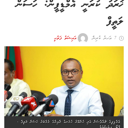
ޚަރަދު ކުރަނީ އެމްޑީޕީން: ހަސަން
ލަތީފް
7 އަހރު ކުރިން
އައިޝަތު ފަތުޙީ
އެމްޑީޕީގެ ޗެއާޕާސަން އަދި ހެންވޭރު ހުޅަނގު ދާއިރާގެ މެމްބަރު ހަސަން ލަތީފް -
ފޮޓޯ: ޕީއެސްއެމް