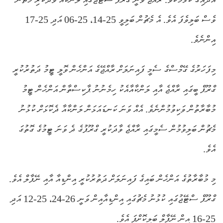
ވެސް ބަލިވެފަ އެވެ. އެ މެޗުން ބަލިވީ 25-14، 25-06 އަދި 25-17
އިންނެވެ.
މިފަހަރުގެ ގޭމްސްގެ ސެމީ ފައިނަލަށް ރާއްޖޭގެ އަންހެން ވޮލީ ޓީމު ދަތުރުކުރީ
ގްރޫޕް ބީގައި ރާއްޖެ އާއި ލަންކާއާއެކު ހިމެނުނު ޕާކިސްތާން އަންހެން ޓީމު
މުބާރާތުން ވަކިވުމުންނެވެ. އެއް ވަނަ ކަނޑައަޅަން ލަންކާއާ ދެކޮޅަށް ކުޅުނު
މެޗުން ބަލިވުމުން ސެމީގައި ރާއްޖެ ވާދަކުރީ ގްރޫޕުގެ ދެ ވަނަ ޓީމުގެ ގޮތުގަ
އެވެ.
މި މުބާރާތުގެ އަންހެން ބައިގެ ފައިނަލަށް ދަތުރުކުރީ އިންޑިއާ އާއި ނޭޕާލް އެވެ.
ގްރޫޕް ސްޓޭޖުގައި ކުޅުނު މެޗުގައި އިންޑިއާއިން ވަނީ 26-24، 25-12 އަދި
25-16 އިން ނޭޕާލް ބަލިކޮށްފަ އެވެ.