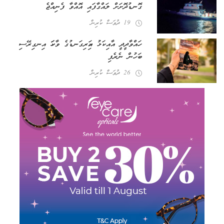
ގޮނޑުދޮށަށް ލައްގާފައި އޮއްވާ ފެނިއްޖެ
19 ދުވަސް ކުރިން
ހައްވާދީދީ އާއި ކަޅު އަކިރިގަނޑުގެ ވާހަކަ އިނގިރޭސި
ބަހުން ނެރެފި
26 ދުވަސް ކުރިން