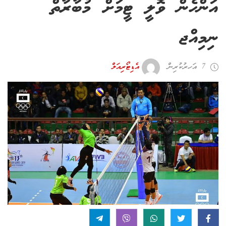
އަންހެން ވޮލީ ޓީމަށް މުބާރާތް
ނިމިއްޖ
7 އަހރު ކުރިން
އެޑިޓޯރިއަލް