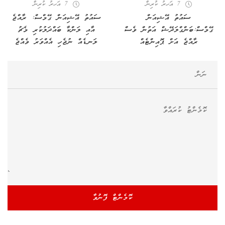
7 އަހރު ކުރިން
7 އަހރު ކުރިން
ސައުތު އޭޝިއަން
ސައުތު އޭޝިއަން ގޭމްސް: ރާއްޖެ
ގޭމްސް:ބަންގްލަދޭޝް އަތުން ވެސް
އާއި ލަންކާ ބައްދަލުކުރި މެޗު
ރާއްޖެ އަށް ޕޮއިންޓެއް
ލަނޑެއް ނުޖެހި އެއްވަރު ވެއްޖެ