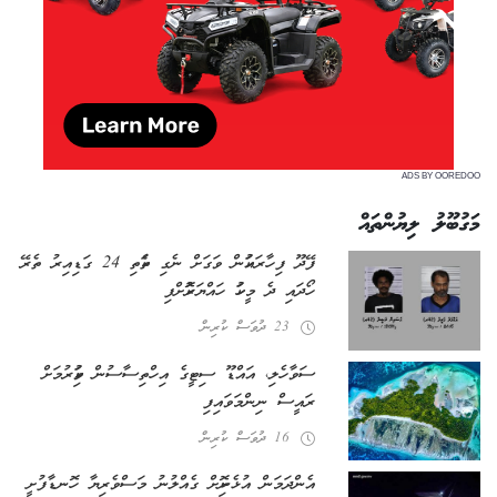
ADS BY OOREDOO
މަގުބޫލު ލިޔުންތައް
ފޭދޫ ފިހާރައަކުން ވަގަށް ނެގި ތަކެތި 24 ގަޑިއިރު ތެރޭ
ހޯދައި ދެ މީހަކު ހައްޔަރުކޮށްފި
23 ދުވަސް ކުރިން
ސަވާހެލި، އައްޑޫ ސިޓީގެ އިހްތިސާސުން ވަކިކުރުމަށް
ރައީސް ނިންމަވައިފި
16 ދުވަސް ކުރިން
އެންދަމަން އުޅެނިކޮށް ގެއްލުނު މަސްވެރިޔާ ހޮނޑާފުށީ