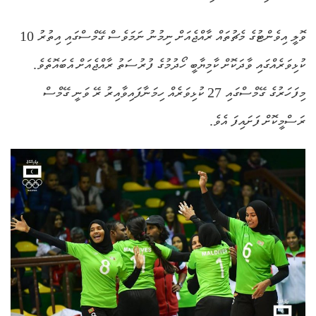
ވޮލީ އިވެންޓުގެ މެޗުތައް ރާއްޖެއަށް ނިމުނު ނަމަވެސް ގޭމްސްގައި އިތުރު 10
ކުޅިވަރެއްގައި ވާދަކޮށް ކާމިޔާބީ ހޯދުމުގެ ފުރުސަތު ރާއްޖެއަށް އެބައޮތެވެ.
މިފަހަރުގެ ގޭމްސްގައި 27 ކުޅިވަރެއް ހިމަނާފައިވާއިރު ރޭ ވަނީ ގޭމްސް
ރަސްމީކޮށް ފަށައިފަ އެވެ.