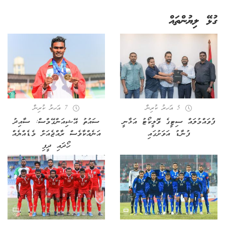
ގުޅޭ ލިޔުންތައް
5 އަހރު ކުރިން
7 އަހރު ކުރިން
ފުވައްމުލައް ސިޓީގެ ވޮލީކޯޓު އަޅާނީ
ސައުތު އޭޝިއަންގޭމްސް: ސާއިދު
ފުނާޑު އަވަށުގައި
އަނެއްކާވެސް ރާއްޖެއަށް މެޑެއްޔެއް
ހޯދައި ދީފި