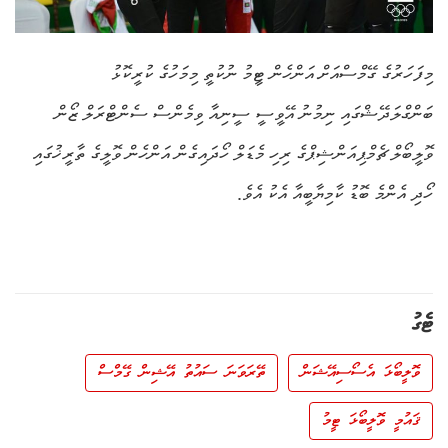
މިފަހަރުގެ ގޭމްސްއަށް އަންހެން ޓީމު ނުކުތީ މިމަހުގެ ކުރީކޮޅު
ބަންގްލަދޭޝްގައި ނިމުނު އޭވީސީ ސީނިއާ ވިމެންސް ސެންޓްރަލް ޒޯން
ވޮލީބޯލް ޗެމްޕިއަންޝިޕްގެ ރިހި މެޑަލް ހޯދައިގެން އަންހެން ވޮލީގެ ތާރީޚުގައި
ހޯދި އެންމެ ބޮޑު ކާމިޔާބީއާ އެކު އެވެ.
ޓެގު
ވޮލީބޯޅަ އެސޯސިއޭޝަން
ތޭރަވަނަ ސައުތު އޭޝިން ގޭމްސް
ޤައުމީ ވޮލީބޯޅަ ޓީމު