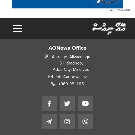
ADS BY EYECARE
AONews Office
Astralge, Alivaamagu
S.Hithadhoo,
Addu City, Maldives
info@aonews.mv
+960 981-1115