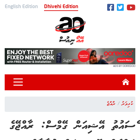
English Edition
Dhivehi Edition
ADS BY OOREDOO
ކުޅިވަރު
ރާއްޖެ
ެސައުތު އޭޝިއަން ގޭމްސް: ރާއްޖޭގެ