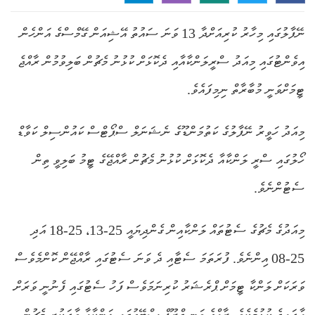
ނޭޕާލުގައި މިހާރު ކުރިއަށްދާ 13 ވަނަ ސައުތު އޭޝިއަން ގޭމްސްގެ އަންހެން
އިވެންޓުގައި މިއަދު ސްރީލަންކާއާއި ދެކޮޅަށް ކުޅުނު މެޗުން ބަލިވުމުން ރާއްޖެ
ޓީމަށްވަނީ މުބާރާތް ނިމިފައެވެ.
މިއަދު ހަވީރު ނޭޕާލުގެ ކަތުމަންޑޫގެ ނެޝަނަލް ސްޕޯޓްސް ކައުންސިލް ކަވާޑް
ހޯލުގައި ސްރީ ލަންކާއާ ދެކޮޅަށް ކުޅުނު މެޗުން ރާއްޖޭގެ ޓީމު ބަލިވީ ތިން
ސެޓުންނެވެ.
މިއަދުގެ މެޗުގެ ސެޓުތައް ލަންކާއިން ގެންދިޔައީ 25-13، 25-18 އަދި
25-08 އިންނެވެ. ފުރަތަމަ ސެޓާއި ދެ ވަނަ ސެޓުގައި ރާއްޖޭން ކޮންމެވެސް
ވަރަކަށް ލަންކާ ޓީމަށް ޕްރެޝަރު ކުރިނަމަވެސް ފަހު ސެޓުގައި ފެނުނީ ވަރަށް
އާދައިގެ ކުޅުމެކެވެ. ރާއްޖެ ވަނީ ގްރޫޕް ސްޓޭޖުގައި ލަންކާއާ ވާދަކުރި މެޗުން