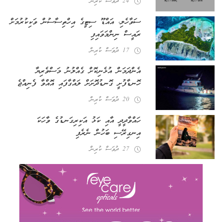
24 ދުވަސް ކުރިން
ސަވާހެލި، އައްޑޫ ސިޓީގެ އިހްތިސާސުން ވަކިކުރުމަށް
ރައީސް ނިންމަވައިފި
17 ދުވަސް ކުރިން
އެންދަމަން އުޅެނިކޮށް ގެއްލުނު މަސްވެރިޔާ
ހޮނޑާފުށީ ގޮނޑުދޮށަށް ލައްގާފައި އޮއްވާ ފެނިއްޖެ
20 ދުވަސް ކުރިން
ހައްވާދީދީ އާއި ކަޅު އަކިރިގަނޑުގެ ވާހަކަ
އިނގިރޭސި ބަހުން ނެރެފި
27 ދުވަސް ކުރިން