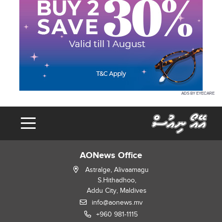
ADS BY EYECARE
AONews Office
Astralge, Alivaamagu
S.Hithadhoo,
Addu City, Maldives
info@aonews.mv
+960 981-1115