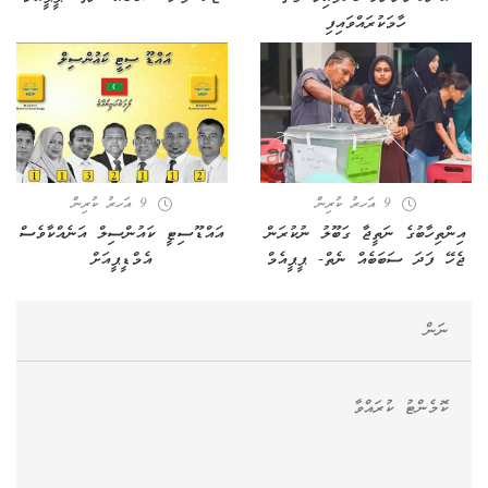
ހާމަކުރައްވައިފި
9 އަހރު ކުރިން
9 އަހރު ކުރިން
އިންތިހާބުގެ ނަތީޖާ ގަބޫލު ނުކުރަން
އައްޑޫސިޓީ ކައުންސިލް އަނެއްކާވެސް
ޖެހޭ ފަދަ ސަބަބެއް ނެތް- ޕީޕީއެމް
އެމްޑީޕީއަށް