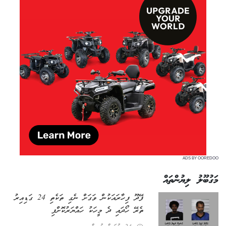
ADS BY OOREDOO
މަގުބޫލު ލިޔުންތައް
ފޭދޫ ފިހާރައަކުން ވަގަށް ނެގި ތަކެތި 24 ގަޑިއިރު
ތެރޭ ހޯދައި ދެ މީހަކު ހައްޔަރުކޮށްފި