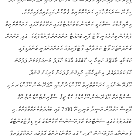
ހިމެނޭ ސަރަޙައްދުގައި ހަރަކާތްތެރިވާ ފުލުހުން ބައިވެރިވެފައިވެއެވެ.
އިންތިޚާބުގެ ސަލާމަތީ ކަންކަން ބެލެހެއްޓުމުގައި އަތޮޅުތެރޭގައި ހަރަކާތްތެރިވާ
ފުލުހުން މިހާރުވަނީ ވޯޓު ފޮށި ބަހައްޓާ ރަށްރަށަށް ފޮނުވާފައެވެ. އަދި ރަށްރަށް
ގެންދަންޖެހޭ ވޯޓު ކަރުދާހާއި ވޯޓުފޮށިތައް އެރަށްރަށްވަނީ ގެންދެވިފައި
ކަމަށާއި ރާއްޖޭގެ ހުރިހާ ހިސާބެއްގެ އާއްމު ހާލަތު ރަނގަޅުކަމަށް ފުލުހުން
ހާމަކުރައްވައެވެ. އިންތިޚާބާއި ގުޅިގެން ފުލުހުން ކުރިއަށް ގެންދާ
އޮޕަރޭޝަންގައި ހަރަކާތްތެރިވާ ކޮމާންޑަރުންނާއި އޮޕަރޭޝަން ކޮމާންޑަރ އަދި
ސެންޓްރަލް އޮޕަރޭޝަން ކޮމާންޑްގެ ހެޑް ޗީފް ސްޕްރިންޓެންޑެންޓް އޮފް
ޕޮލިސް ހަމްދޫން ރަޝީދު ވަނީ މިރޭ 7:00 ގައި ބައްދަލުކުރައްވާފައެވެ. މި
ބައްދަލުވުމުގައި ސެންޓްރަލް އޮޕަރޭޝަންސް ކޮމާންޑްގެ އެކި ޑިޕާޓްމަންޓްގެ
ވެރިންނާއި އޮޕަރޭޝަން “ދިހި” ގައި ކޮމާންޑަރުންގެ ގޮތުގައި ހަރަކާތްތެރިވާ