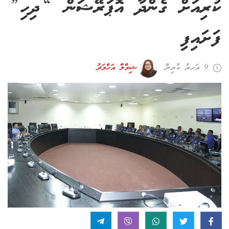
ކުރިއަށް ގެންދާ އޮޕަރޭޝަން “ދިހި”
ފަށައިފި
9 އަހރު ކުރިން
ޝިމްލާ އަހްމަދު