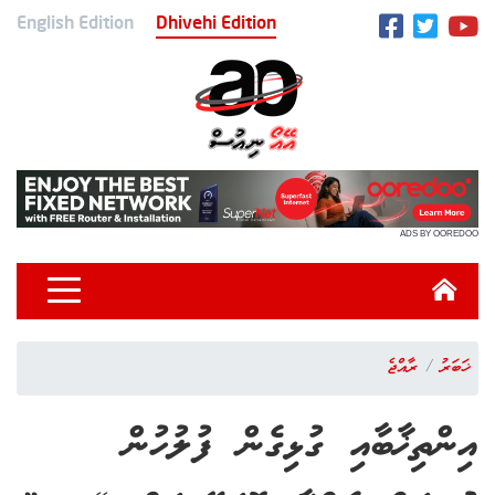
English Edition
Dhivehi Edition
ADS BY OOREDOO
ޚަބަރު
ރާއްޖެ
އިންތިޚާބާއި ގުޅިގެން ފުލުހުން