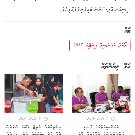
ސީނިއަރ އޮފިސަރުން ބައިވެރިވެލެއްވިއެވެ.
ޓެގު
ލޯކަލް ކައުންސިލް އިންތިޚާބު 2017
ގުޅޭ ލިޔުންތައް
7 އަހރު ކުރިން
9 އަހރު ކުރިން
ކައުންސިލްތަކުގެ ގޮނޑި
އިންތިހާބުގެ ނަތީޖާ ގަބޫލު ނުކުރަން
އަންހެނުންނަށް ބަހާފައިވާ ގޮތް
ޖެހޭ ފަދަ ސަބަބެއް ނެތް- ޕީޕީއެމް