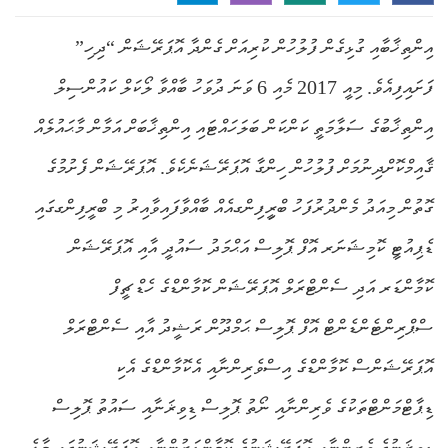
އިންތިޚާބާއި ގުޅިގެން ފުލުހުން ކުރިއަށް ގެންދާ އޮޕަރޭޝަން “ދިހި”
ފަށައިފިއެވެ. މިއީ 2017 މެއި 6 ވަނަ ދުވަހު ބާއްވާ ލޯކަލް ކައުންސިލް
އިންތިޚާބުގެ ސަލާމަތީ ކަންކަން ބަލަހައްޓައި އިންތިޚާބަށް އަމާން މާޙައުލެއް
ޤާއިމްކޮށްދިނުމަށް ފުލުހުން ހިންގާ އޮޕަރޭޝަނެކެވެ. އޮޕަރޭޝަން ފެށުމުގެ
ގޮތުން މިއަދު މެންދުރުފަހު ބްރިީފިންގއެއް ބާއްވާފައިވާއިރު މި ބްރީފިންގގައި
ޑެޕިއުޓީ ކޮމިޝަނަރ އޮފް ޕޮލިސް އަޙްމަދު ސައުދީ އާއި އޮޕަރޭޝަން
ކޮމާންޑަރ އަދި ސެންޓްރަލް އޮޕަރޭޝަން ކޮމާންޑްގެ ހެޑް ޗީފް
ސްޕްރިންޓެންޑެންޓް އޮފް ޕޮލިސް ޙަމްދޫން ރަޝީދު އާއި ސެންޓްރަލް
އޮޕަރޭޝަންސް ކޮމާންޑްގެ އިސްވެރިންނާއި އެކޮމާންޑްގެ އެކި
ޑިޕާޓްމަންޓްތަކުގެ ވެރިންނާއި ނޯތު ޕޮލިސް ޑިވިޜަނާއި ސައުތު ޕޮލިސް
ޑިވިޜަނުގެ ވެރިންނާއި އޮޕަރޭޝަނުގެ ކޮމާންޑަރުންނާއި އޮޕަރޭޝަނުގައި މާލެ