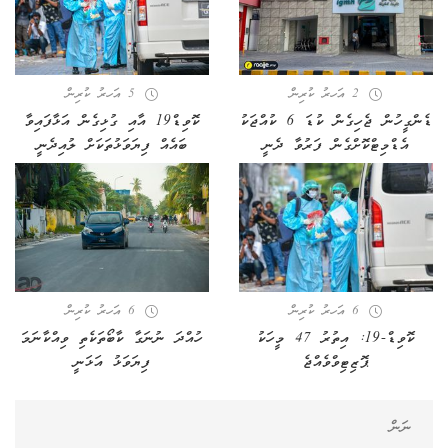
2 އަހރު ކުރިން
5 އަހރު ކުރިން
ޑެންގީހުން ޖެހިގެން ކުޑަ 6 ކުއްޖަކު
ކޮވިޑް19 އާއި ގުޅިގެން އަޅާފައިވާ
އެޑްމިޓްކޮށްގެން ފަރުވާ ދެނީ
ބައެއް ފިޔަވަޅުތަކަށް ލުއިދެނީ
6 އަހރު ކުރިން
6 އަހރު ކުރިން
ކޮވިޑް-19: އިތުރު 47 މީހަކު
ހުއްދަ ނުނަގާ ކާބޯތަކެތި ވިއްކާނަމަ
ޕޮޒިޓިވްވެއްޖެ
ފިޔަވަޅު އަޅަނީ