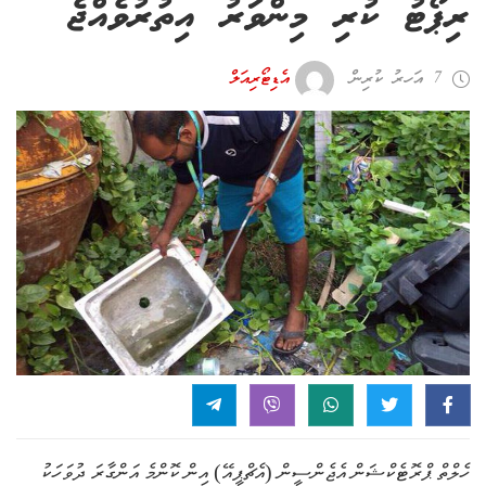
ރިޕޯޓު ކުރި މިންވަރު އިތުރުވެއްޖެ
7 އަހރު ކުރިން
އެޑިޓޯރިއަލް
ހެލްތް ޕްރޮޓެކްޝަން އެޖެންސީން (އެޗްޕީއޭ) އިން ކޮންމެ އަންގާރަ ދުވަހަކު