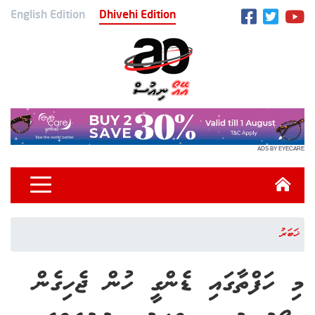
English Edition
Dhivehi Edition
ADS BY EYECARE
ޚަބަރު
މި ހަފްތާގައި ޑެންގީ ހުން ޖެހިގެން