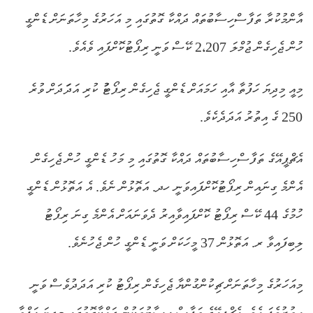
އާންމުކުރާ ތަފާސްހިސާބުތައް ދައްކާ ގޮތުގައި މި އަހަރުގެ މިހާތަނަށް ޑެންގީ
ހުން ޖެހިގެން ޖުމްލަ 2،207 ކޭސް ވަނީ ރިޕޯޓުކޮށްފައި ވެއެވެ.
މިއީ މިދިޔަ ހަފުތާ އާއި ހަމައަށް ޑެންގީ ޖެހިގެން ރިޕޯޓުު ކުރި އަދަަދަށް ވުރެ
250 ގެ އިތުރު އަދަދެކެވެ.
އެޗްޕީއޭގެ ތަފާސްހިސާބުތައް ދައްކާ ގޮތުގައި މި މަހު ޑެންގީ ހުން ޖެހިގެން
އެންމެ ގިނައިން ރިޕޯޓުކޮށްފައިވަނީ ހދ. އަތޮޅުން ނެވެ. އެ އަތޮޅުން ޑެންގީ
ހުމުގެ 44 ކޭސް ރިޕޯޓު ކޮށްފައިވާއިރު ދެވަނައަށް އެންމެ ގިނަ ރިޕޯޓު
ލިބިފައިވާ ރ. އަތޮޅުން 37 މީހަކަށް ވަނީ ޑެންގީ ހުން ޖެހުނެވެ.
މިއަހަރުގެ މިހާތަނަށް ޗިކުންގުންޔާ ޖެހިގެން ރިޕޯޓު ކުރި އަދަދުވެސް ވަނީ
އިތުރުވެފަ އެވެ. އެޗްޕީއޭގެ ތަފާސް ހިސާބުތަކުން ދައްކާގޮތުގައި މިދިޔަ ހަފްތާ