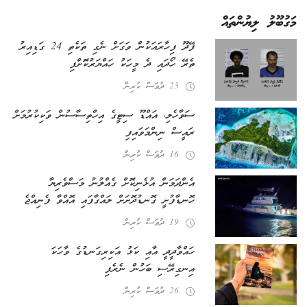
މަގުބޫލު ލިޔުންތައް
ފޭދޫ ފިހާރައަކުން ވަގަށް ނެގި ތަކެތި 24 ގަޑިއިރު
ތެރޭ ހޯދައި ދެ މީހަކު ހައްޔަރުކޮށްފި
23 ދުވަސް ކުރިން
ސަވާހެލި، އައްޑޫ ސިޓީގެ އިހްތިސާސުން ވަކިކުރުމަށް
ރައީސް ނިންމަވައިފި
16 ދުވަސް ކުރިން
އެންދަމަން އުޅެނިކޮށް ގެއްލުނު މަސްވެރިޔާ
ހޮނޑާފުށީ ގޮނޑުދޮށަށް ލައްގާފައި އޮއްވާ ފެނިއްޖެ
19 ދުވަސް ކުރިން
ހައްވާދީދީ އާއި ކަޅު އަކިރިގަނޑުގެ ވާހަކަ
އިނގިރޭސި ބަހުން ނެރެފި
26 ދުވަސް ކުރިން