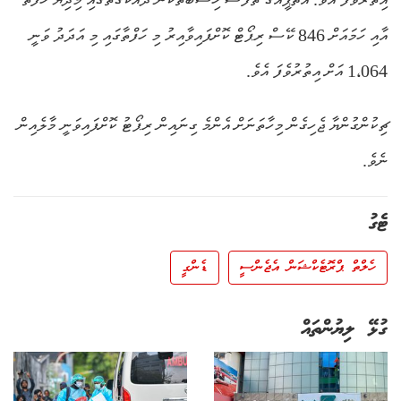
އާއި ހަމައަށް 846 ކޭސް ރިޕޯޓް ކޮށްފައިވާއިރު މި ހަފްތާގައި މި އަދަދު ވަނީ
1،064 އަށް އިތުރުވެފަ އެވެ.
ޗިކުންގުންޔާ ޖެހިގެން މިހާތަނަށް އެންމެ ގިނައިން ރިޕޯޓު ކޮށްފައިވަނީ މާލެއިން
ނެވެ.
ޓެގު
ހެލްތް ޕްރޮޓެކްޝަން އެޖެންސީ
ޑެންގީ
ގުޅޭ ލިޔުންތައް