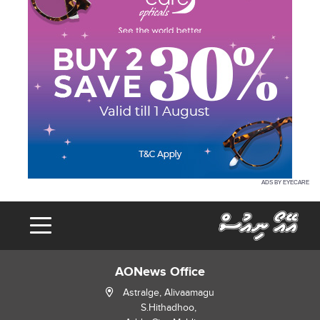
ADS BY EYECARE
AONews Office
Astralge, Alivaamagu
S.Hithadhoo,