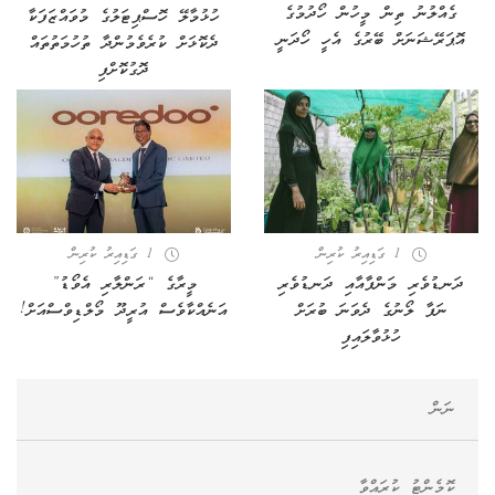
ގެއްލުނު ތިން މީހުން ހޯދުމުގެ
ހުޅުމާލޭ ހޮސްޕިޓަލުގެ މުވައްޒަފަކާ
އޮޕަރޭޝަނަށް ބޭރުގެ އެހީ ހޯދަނީ
ދެކޮޅަށް ކުރެވެމުންދާ ތުހުމަތުތައް
ދޮގުކޮށްފި
1 ގަޑިއިރު ކުރިން
1 ގަޑިއިރު ކުރިން
ދަނޑުވެރި މަންފާއާއި ދަނޑުވެރި
މީރާގެ “ރަންލާރި އެވޯޑު”
ނަފާ ލޯނުގެ ދެވަނަ ބުރަށް
އަނެއްކާވެސް އުރީދޫ މޯލްޑިވްސްއަށް!
ހުޅުވާލައިފި