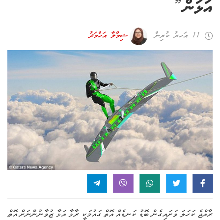
އަޅަން”
11 އަހރު ކުރިން
ޝިމްލާ އަހްމަދު
ރާއްޖެ ކަހަލަ ވަށައިގެން ބޮޑު ކަނޑެއް އޮތް ގައުމަކީ ރާޅާ އަޅާ ޒުވާނުންނަށް އޮތް