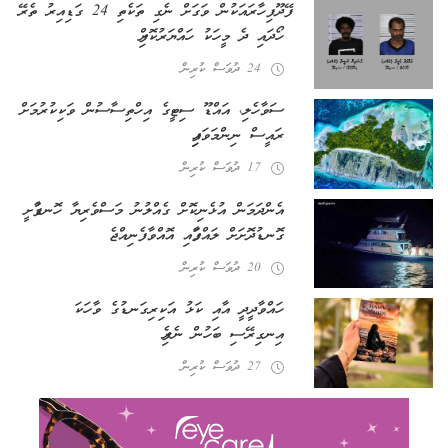
ފޭދޫ ފިހާރައަކުން ވަގަށް ނެގި ތަކެތި 24 ގަޑިއިރު ތެރޭ
ހޯދައި ދެ މީހަކު ހައްޔަރުކޮށްފި
24 ދުވަސް ކުރިން
ސަވާހެލި، އައްޑޫ ސިޓީގެ އިހްތިސާސުން ވަކިކުރުމަށް
ރައީސް ނިންމަވައިފި
17 ދުވަސް ކުރިން
އެންދަމަން އުޅެނިކޮށް ގެއްލުނު މަސްވެރިޔާ ހޮނޑާފުށީ
ގޮނޑުދޮށަށް ލައްގާފައި އޮއްވާ ފެނިއްޖެ
20 ދުވަސް ކުރިން
ހައްވާދީދީ އާއި ކަޅު އަކިރިގަނޑުގެ ވާހަކަ
އިނގިރޭސި ބަހުން ނެރެފި
27 ދުވަސް ކުރިން