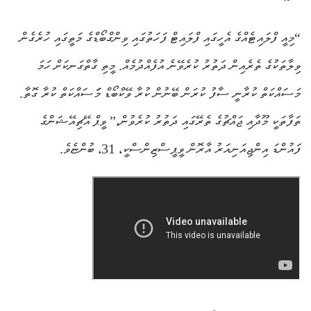
“މިއީ ފްލައިޓެއްގެ އެހީގައި ފްލައިޓް ފަހަތުގައި ވިންގްބޯޑްގެ މަތީގައި ހުރެގެން
ވިލާތަކުގެ ތެރެއިން ދަތުރު ކުރެވޭނެ އުފެއްދުމެއް. މީތި ގާތްގަނކަށް ހަމަ
މަސައްކަތް ކުރާނީ ސާފު ކުރަން ބޭނުން ކުރާ ވޭކްބޯޑް މަަސައްކަތް ކުރާ ގޮތާ.
ތަފާތަކީ މޫދާއި ޖައްޗުގެ ތެރޭގައި ދަތުރު ކުރެވުން،” ވީޕް އޭޗިއޭޝަންގެ
ފައުންޑަ އިންޖިއަނިއަރު އާރޮން ވީޕީސްޒިންސްކީ، 31، ބުންޏެވެ.