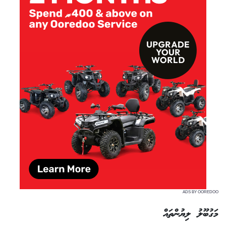
ADS BY OOREDOO
މަގުބޫލު ލިޔުންތައް