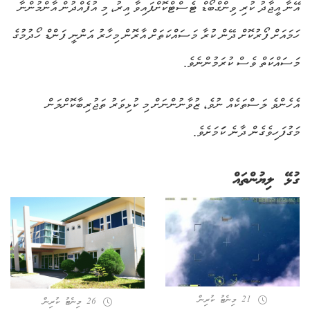
އޭނާ އީޖާދު ކުރި ވިންގްބޯޑް ޓެސްޓްކޮށްފައިވާ އިރު، މި އުފެއްދުން އާންމުންނާ
ހަމައަށް ފޯރުކޮށް ދޭން ކުރާ މަސައްކަތަށް އާރޮން މިހާރު އަންނީ ފަންޑް ހޯދުމުގެ
މަސައްކަތް ވެސް ކުރަމުންނެވެ.
އެހެންވެ ލަސްތަކެއް ނުވެ، ޒުވާނުންނަށް މި ކުޅިވަރު ތަޖުރިބާކޮށްލަން
މަގުފަހިވެގެން ދާނެ ކަަމަށެވެ.
ގުޅޭ ލިޔުންތައް
21 މިނެޓު ކުރިން
26 މިނެޓު ކުރިން