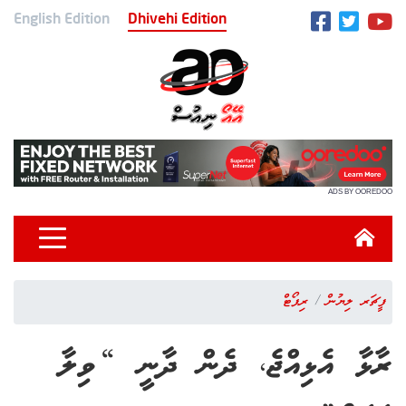
English Edition
Dhivehi Edition
ADS BY OOREDOO
ފީޗަރ ލިޔުން
ރިޕޯޓް
ރާޅާ އެޅިއްޖެ، ދެން ދާނީ “ވިލާ