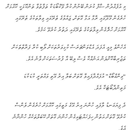
މި އުފެއްދުން ސާފް ކުރަން ބޭނުން ކުރާ ވޭކްބޯޑަކާ ތަފާތުވާ ތަންކޮޅަކީ ކޮއްޅަށް
ހުރެގެން މޫދޫގައި ރާޅާ އަޅާ ގޮތަށް، ޖައްވުގެ ތެރޭގައި ވިލާތަކުގެ ތެރޭގައި
ކޮއްޅަށް ހުރެެގެން ވިލާތަކުގެ ތެރޭގައި ދަތުރު ކުރެވޭ ކަމެވެ.
އެހެންވެ މިއީ އެފަދަ އެޑްވަންޗަރަސް ކުޅިވަރުތަކަށް ލޯބި ކުރާ ފަރާތްތަަކަށް
ތަޖުރިބާކޮށްލަން އަނެއްކާ ވެސް ލިބޭ އާ ފުރުސަތަކަށް ވާނެ އެވެ.
“ވިންގްބޯޑް” އުފައްދާފައިވާ ގޮތަށް ބަލާ އިރު އޭތި ވައްތަރީ ކުޑަކުޑަ
މަތިންދާބޯޓަކާ އެވެ.
ދެ ފިޔަގަނޑު ލާފައި ހުންނަ އިރު އޭގެ މަތީގައި ކޮއްޅަށް ހުރެގެން ލެންސް
ކުރެވޭ ގޮތަށް އަތުން ހިފަހައްޓައިގެން ހުންނަ ގޮތަށް ކޭބަލްތަކެއް ހުންނާނެ
އެވެ.