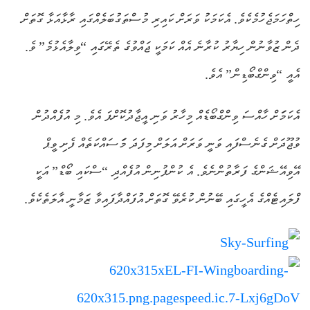
ހިތްހަމަޖެހުމެކެވެ. އެކަމަކު ވަރަށް ކައިރި މުސްތަގުބަލެއްގައި ރާޅާއަޅާ ގޮތަށް
ދެން ޒުވާނުން ހިޔާރު ކުރާނެ އެއް ކަމަކީ ޖައްވުގެ ތެރޭގައި “ވިލާއެޅުމެ” ވެ.
އެއީ “ވިންގްބޯޑިން” އެވެ.
އެކަމަަށް ހާއްސަ ވިންގްބޯޑެއް މިހާރު ވަނި އީޖާދުކޮށްފަ އެވެ. މި އުފެއްދުން
ވުޖޫދަށް ގެނެސްފައި ވަނީ ވަރަށް އަލަށް މިފަދަ މަަސައްކަތެއް ފެށި ވީޕް
އޭވިއޭޝަންގެ ފަރާތުންނެވެ. އެ ކުންފުނިން އުފެއްދި “ސްކައި ބޯޑް” އަކީ
ފްލައިޓެއްގެ އެހީގައި ބޭނުން ކުރެވޭ ގޮތަށް އުފައްދާފައިވާ ޒަމާނީ އާލަތެކެވެ.