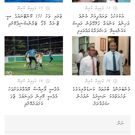
13 ގަޑިއިރު ކުރިން
15 ގަޑިއިރު ކުރިން
އުކުޅަހުގެ ތަރައްގީއަށް އެންމެ
ޖުލައި މަހު 131 ކޮންޓޭނަރުގެ ސީ-
މުހިންމު ކަންކަމާ ގުޅޭގޮތުން ރައީސް
ޓޫ-އެއާ ކާގޯ ޓްރާންސްޝިޕްކޮށްފި
ކައުންސިލާ މަޝްވަރާކުރައްވައިފި
16 ގަޑިއިރު ކުރިން
16 ގަޑިއިރު ކުރިން
މެންބަރުންގެ ބާރުތައް ކަނޑުވާލިކަމުގެ
އެފްސީ ވޯރިއާސް ރޮއްވާލުމަށްފަހު
ތުހުމަތާއެކު ނަޝީދުގެ ނުރުހުން
އެފްސީ ކޮއިން ފައިނަލުގެ ޖާގަ
ސަރުކާރަށް
ކަށަވަރުކޮށްފި