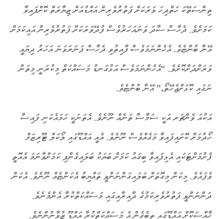
ތިންސަތޭކަ ހަތްދިހަ ވަރަކަށް ފަތުރުވެރިން އައްޑުއަށް ޒިޔާރަތް ކޮށްފައިވާ
ކަމަށެވެ. ދެހާސް ސާދަ ވަނައަހަރުވެސް ފުދޭވަރަކަށް ފަތުރުވެރިން އައިކަމަށް
އޭނާ ބުންޏެވެ. އެހެންނަމަވެސް ފާއިތުވި ދެހާސް ފަނަރަވަނަ އަހަރު ދިޔައީ
ވަރަށްދަށްކޮށެވެ. “އެހެންނަމަވެސް އަޅުގަނޑު މަސައްކަތް މިކުރަނީ މިތަން
ނަގައި ކޮޅަށްޖެހޭތޯ،” އޭނާ ބުންޏެވެ.
އަކުއަ ވެންޗަރ އަކީ ސަމާސާ ތަނެއް ނޫނެވެ. އެތަނަކީ ހަމައެކަނި ފައިސާ
ހޯދުމަށް ކޮށައިފައިވާ މަގެއްވެސް ނޫނެވެ. އެއީ އައްޑޫގައި ލޯކަލް ޓޫރިޒަމް
ފެށުމަށްޓަކައި އެޅިފައިވާ ބިގައު ކަމަށް ބަޔަކު ބަލައިގެންފި ކަމަށްވާނަމަ އެއޮތީ
ވެފައެވެ. މިކަން މިގޮތަށް ބަލައިގަންނަންވީ ތައްޔިބު އެކަންޏެއް ނޫނެވެ. އެކަން
ދަންނަންވީ ފަތުރުވެރިކަމުގެ ދާއިރާއިގައި މަސައްކަތްކުރާ އެންމެނެވެ.
ޚާއްސަކޮށް އައްޑޫގައި ތިބެގެން އެ މަސައްކަތްކުރާ އައްޑޫ ޒުވާނުންނެވެ.