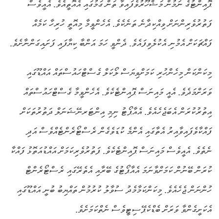
ޕޮއިންޓުގެ ނަމުން މަޝްހޫރުވެފައިވާ ތަން ގަމުގައި އެއޮތީއެވެ. އެއީވެސް
ފަތުރުވެރިންނަށް ވިއްކިދާނެ ތަނެކެވެ. އެހެންވީމާ މިއޮތީ ހުރިހާ ކަމެއް
ފައްޗަކަށް އެމުނި އެކުލެވިފައެވެ. ދެންވީ ހަމަ އަންބާ ކިޔާފައި ފަށައިގަންނާށެވެ.
މިކަންކަން މިހެންހުރި ކަމަށްވިޔަސް ލޯކަލް ގެސްޓްހައުސްތައް އައްޑޫގައި
ވަރަށްމަދެވެ. އެއީ މައިނަސް ޕޮއިންޓެކެވެ. އެހެންވީމާ ގެސްޓްހައުސްތައް
އިތުރުކުރަން އެބަޖެހެއެވެ. އެއާޕޯޓު ނިމި އިންޓަރނޭޝަނަލް ދަތުރުތަކަށް
ފައްކާވެފައިވާއިރު އެތާގައި އެންމެ ކުޑަވެގެން ރެސްޓޯރެންޓެއްވެސް އަދި
ނެތެވެ. އެއީވެސް މައިނަސް ޕޮއިންޓެކެވެ. ފަތުރުވެރިކަމަށް އައްޑުއަތޮޅު ފައްކާ
ކުރަން ބޭނުން ކަމަށްވާނަމަ އެއާޕޯޓުގެ ބޭރާއި އެތެރޭގައި ރެސްޓޯރެންޓް
ހުންނަން ޖެހެއެވެ. މިކަންކަމާމެދު ސުވާލު ކުރުމުން ތައްޔިބު ބުނީ އައްޑޫގައި
އެކަށީގެންވާ ވަރަށް ބެޑްކެޕޭސިޓީވެސް ނެތްކަމަށެވެ.