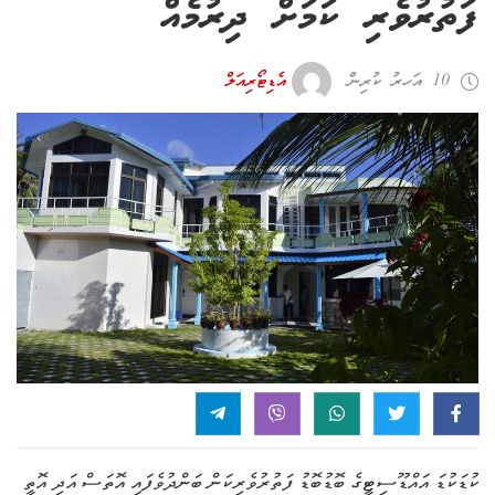
ފަތުރުވެރި ކަމަށް ދިރުމެއް
10 އަހރު ކުރިން
އެޑިޓޯރިއަލް
ކުޑަކުޑަ އައްޑޫސިޓީގެ ބޮޑުބޮޑު ފަތުރުވެރިކަން ބަންދުވެފައި އޮތަސް އަދި އޮތީ