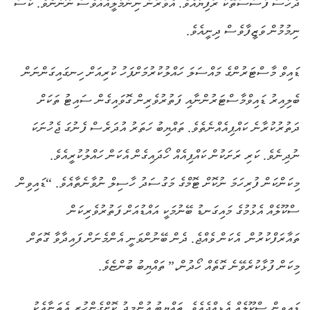
ދެހާސް ފަސްސަތޭކަ ރުފިޔާއެވެ. އެވަރުން ނިންމާލީއެއްވެސް ނޫންނެވެ. ކޯސް
ނިމުމުން ވަޒީފާވެސް ދިނީއެވެ.
ޑައިވް މާސްޓަރުންގެ މައްސަލަ ހައްލުކުރުމަށްފަހު ކުރިއަށް ހިނގައިގަންނަން
ބެލިއިރު ޑައިވްމާސްޓަރުންނާއި ފަތުރުވެރިން ގޮވައިގެން ސައިޓު ތަކަށް
ދަތުރުކުރާނެ ކައްޕިއެއްނެތެވެ. ތައްޔިބު ހަތަރު އުދަރެސް ފެނުގަ ޖެހުނަކަ
ނުދިނެވެ. ކަރި ރަށަކުން ކައްޕިއެއް ހޯދައިގެން އެކަން ހައްލުކުރީއެވެ.
މިކަންކަން ފުރިހަމަ ނުކޮށް ޓޮމްގެ މަގުސަދު ހާސިލް ނުވާނެތާއެވެ. “ޑައިވިން
ސްކޫލެއް އެޅުމުގެ މައިގަނޑު ބޭނުމަކީ އައްޑުއަށް ފަތުރުވެރިކަން
ތައާރަފްކުރުން. އެކަން ވެއްޖެ. ދެން ބޭނުންވަނީ އެންމެނަށް ފައިދާވާ ގޮތަށް
މިކަން ފުޅާކުރެވޭނެ ގޮތެއް ހޯދުން،” ތައްޔިބު ބުންޏެވެ.
ޑައިވިން ސްކޫލެއް އެޅިއްޖެއެވެ. ތައްޔިބު އުންމީދު ކޮށްގެންހުރީ އެތަނާއެކު