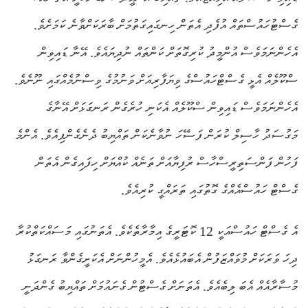
ގެސްޓުހައުސްތައް އުފެދި އެތަން ހިނގައިގަތުމަށް ބާރަކަށްވާނެ ކަމަށެވެ.
އެހެންނަމަވެސް އުންމީދު ކުރިގޮތަށް ކަންތައް ނުދިޔައެވެ. އޭނާ ޑައިވިން
ސްކޫލެއް އެޅީ ގެސްޓްހައުސްގެ ވިޔަފާރިއަށް ވަނުމުގެ ވިސްނުމެއްގައި ނޫނެވެ.
އެހެންނަމަވެސް ޑައިވިން ސްކޫލެއް އެކަނި ހުރެގެން ރަނގަޅަށް އޭނާގެ
މަގުސަދު ހާސިލް ކުރަން ފަސޭހަ ނުވާނެކަން ތައްޔިބު ދެނެގެންފިއެވެ. އެންމެ
ފަހުން ފަންސަތިރީސްހާސް ރުފިޔާއަށް ތަނެއް ކުއްޔަށް ހިފައިގެން އެތަން
ގެސްޓް ހައުސްއެއްގެ ގޮތުގައި ތަރައްގީ ކުރިއެވެ.
އެ ގެސްޓް ހައުސްއަކީ 12 ކޮޓަރީގެ އިމާރާތެކެވެ. އެތަނުގައި މަސައްކަތްކުރާ
ދިހަ ވަރަކަށް މުވައްޒަފުން އެބައުޅެއެވެ. އެމީހުންނަށް އެކަށީގެންވާ ރަނގަޅު
މުސާރާއެއް އެބަ ލިބެއެވެ. އެތަނަށް ގެސްޓުން ގެނައުމަށް ތައްޔިބު ގެންދަނީ