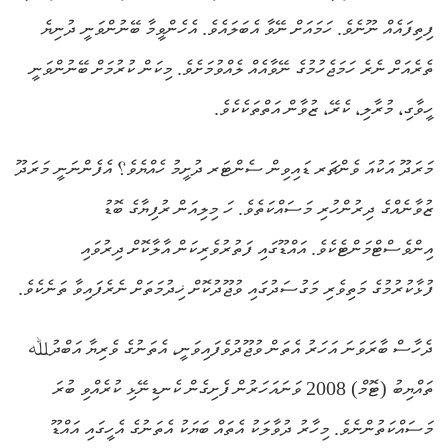
ފިތިފައެއް ނޫނެވެ. ހަމައަށް ނޭވާ އެބަލައެވެ. އެހެންވީމާ ބޭނުންވަނީ ދުނިޔެ
ތެރެއަށް ނެރެ ހަމަޖެހުމުގެ ނޭވާއެއް ލެއްވުމަށެވެ. މިކަން ކުރުމަށް ބޭނުންވަނީ
ހީވާގި، މުރާލި، ކެރޭ، ޒުވާން އަތްތަކެކެވެ.
މަރަދޫ އަކުއަ ވެންޗަރ ޑައިވިން ސެންޓަރ ދުށީމު ހެއްޔެވެ؟ އެފެންނަނީ މަރަދޫ
ޒުވާނެއްގެ ދިރުންހުރި މަސައްކަތެވެ. ހަ މިލިއަން ރުފިޔާގެ ބޮޑު
އިންވެސްޓްމަންޓެކެވެ. އައްޑޫގައި ފަތުރުވެރިކަން އާލާކޮށް ދިރުވައި
ފުޅާކުރުމުގެ މަތިވެރި މަގުސަދުގައި ވުޖޫދުކޮށް ޚިދުމަތަށް ނެރެފައިވާ ތަނެކެވެ.
ދެހާސް ބާރަވަނަ އަހަރު އެތަން ވުޖޫދުވެފައިވަނީ، އެތަނުގެ ވެރިޔާ އަބްދުﷲ
ތައްޔިބު (ޓޮމް) 2008 ވަނައަހަރުން ފެށިގެން ކެނޑިނޭޅި ކުރެއްވި ބުރަ
މަސައްކަތުންނެވެ. މިހާރު ދުވާލަކު އެތައް ބަޔަކު އެތަނުގެ އެހީގައި އައްޑޫ