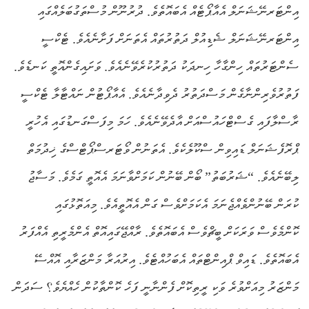
އިންޓަރނޭޝަނަލް އެއާޕޯޓެއް އެބައޮތެވެ. ދުރުނޫން މުސްތަގުބަލެއްގައި
އިންޓަރނޭޝަނަލް ޝެޑިއުލް ދަތުރުތައް އެތަނަށް ފަށާނެއެވެ. ޓެކްސީ
ސެންޓަރުތައް ހިންގާހާ ހިނދަކު ދަތުރުކުރެވޭނެއެވެ. ވަށައިގެންއޮތީ ކަނޑެވެ.
ފަތުރުވެރިންނާގެން މަސްދަތުރު ދެވިދާނެއެވެ. އެއާޕޯޓުން ނައްޓާލާ ޓެކްސީ
ރާސްލާފައި ގެސްޓްހައުސްއަށް އާދެވޭނެއެވެ. ހަމަ މިފަސްގަނޑުގައި އެހުރީ
ޕްރޮފެޝަނަލް ޑައިވިން ސްކޫލެކެވެ. އެތަނުން ވޯޓަރސްޕޯޓްސްގެ ޚިދުމަތް
ލިބޭނެއެވެ. “ޝަރުބަތު” ބޯން ބޭނުން ކަމަށްވާނަމަ އެއޮތީ ގަމެވެ. މަސާޖު
ކުރަން ބޭނުންވެއްޖެނަމަ އެކަމަށްވެސް ގަން އެއޮތީއެވެ. މިއަތޮޅުގައި
ކޮންމެވެސް ވަރަކަށް ބީޗްވެސް އެބައޮތެވެ. ރާއްޖޭގައިއޮތް އެންމެރީތި އެއްފަރު
އެބައޮތެވެ. ޑައިވް ޕްއިންޓްތައް އެބަހުއްޓެވެ. އިރުއަރާ މަންޒަރާއި އޮއްސޭ
މަންޒަރު މިއަށްވުރެ ވަކި ރީތިކޮށް ފެންނާނީ ފަހެ ކޮންތާކުން ހެއްޔެވެ؟ ސަދަން