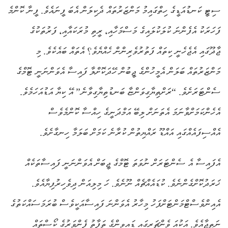
ސިޓީ ކަނޑުއަޑީގެ ހިތްގައިމު މަންޒަރުތައް ދެކިލަން އެބަ ފީނައެވެ. ފީނާ ކޮންމެ
ފަހަރަކު އެފެންނަ ކުލަކުލައިގެ މަސްމަހާއި، ރީތި މުރަކައާއި، ފަރުތަކުގެ
ޖާދޫގައި އެޖެހެނީ ކިތައް ފަތުރުވެރިންން ހެއްޔެވެ؟ އެތައް ބައެކެވެ. މި
މަންޒަރުތައް ބަލަން އެމީހުންގެ ޖީބުން ހޭދަކޮށްލާ ފައިސާ އެވަންނަނީ ޓޮމްގެ
ސެންޓަރަށެވެ. “ރަށްތިޔާގިވަންޏާ ބަނޑުތިޔާގިވާނެ” އޭ ކިޔާ އަޑުއަހަމެވެ.
އެހެންކަމަށްވާނަމަ އެތަނަށް ލިބޭ އަމްދަނީގެ ހިއްސާ ކޮންމެވެސް
އެއްސިފައެއްގައި އައްޑޫ ރައްޔިތުން ކުރާނެ ކަމަށް ބަލަމާ ހިނގާށެވެ.
އެފައިސާ އެ ސެންޓަރަށް ނުވަތަ ޓޮމްގެ ޖީބަށް އެވަންނަނީ ފައިސާތަކެއް
ޚަރަދުކޮށްގެންނެވެ. ކުޑައެއްޗެއް ނޫނެވެ. ހަ މިލިއަން ދިވެހިރުފިޔާއެވެ.
އެއިންވެސްޓްމަންޓަށްފަހު މިހާރު އެވަންނަ ފައިސާއަކީވެސް ބުރަމަސައްކަތުގެ
ނަތީޖާއެވެ. އަކުއަ ވެންޗަރގައި ޑައިވިންގެ ތަފާތު ފެންވަރުގެ ކޯސްތައް