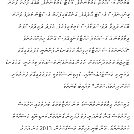
ބުރަކޮށް މަސައްކަތް ކުރަމުންނެވެ. މާކެޓް ކުރަމުންނެވެ. ބައެއް ފަހަރު ވަރަށް
ގިނައިންވެސް ގެސްޓް އާދެއެވެ. އަނެއްބައިފަހަރު ގެސްޓުން މަދުވެ ވަރަށް
ބޮޑަށް ދަތިވާ ދުވަސްތަކާވެސް ކުރިމަތިވެއެވެ. އެފަދަ ދަތިދުވަސްވަރު
ދިމާވުމުން އެ މަސައްކަތް ހުއްޓާލަންވީއޭވެސް އޭނާގެ ހިތަށްއަރަށެވެ.
“އެހެންނަމަވެސް ހުއްޓާލައިފިއްޔާ އަޅުގަނޑަށް ފެންނަނީ ޅަފަތުގައިއޮތް
ޓޫރިޒަމް މަރުވެދާނެކަމަށް. އެތަން އަޔަނުދޭން މަސައްކަތް މިކުރަނީ. އަޅުގަނޑު
ދެކެނީ މި ގެސްޓްހައުސްއާއި، ޑައިވިން ސްކޫލަކީ ޅަފަތުގައިއޮތް ފަތުރުވެރި
ކަމަށް ދިރުމެއް ކަމަށް،” ތައްޔިބު ބުންޏެވެ.
ދަތިކަމެއް ދިމާވުމުން މާޔޫސްވެ ތަން ހުއްޓާލުމުގެ ބަދަލުގައި އޭރުވެސް
މިހާރުވެސް އޭނާ ގެންދަނީ ފަތުރުވެރިން ގެނައުމަށް ކެނޑިނޭޅި މަސައްކަތް
ކުރަމުންނެވެ. އޭނާ ބުނީ އަމިއްލަ މަސައްކަތުން، 2013 ވަނަ އަހަރު