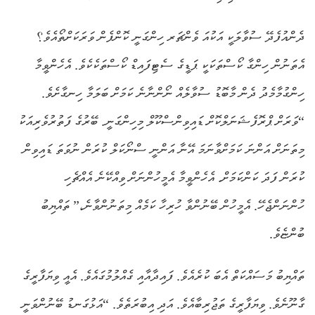
ދެންއުފެދޭ ސުވާލަކީ އަކުއަ ވެންޗަރ ހިންގަނީ ކޮންފެން ވަރަކަށްތޯއެވެ؟
އެތަނުން ހިންގާ ކޯސްތަކަކީ ޕަޑީގެ ސެޓިފައިޑް ކޯސްތަކެކެވެ. އެހެންވީމާ
ހިންގުމާމެދު ދެން މާބޮޑު ސުވާލެއް ނޯންނާނެ ކަމަށް ބަލަމާ ހިނގާށެވެ.
“ވަރަށް ޕްރޮފެޝަނަލްކޮށް ޑައިވިންސްކޫލް މިހިންގަނީ. ބޭރުގެ ފަތުރުވެރިއަކު
މިތަނަށް އަންނަ ކަމަށްވާނަމަ އޭނާ އަންނީ ސްނޯކަލް ކުރަން ނުވަތަ ޑައިވިން
ކުރަން ފަދަ ކަންކަމަށް. އެހެންވީމާ އެމީހުންނަށް ވިއްކޭނެ އެއްޗެހި
ހުންނަންޖެހޭ. އެމީހުން ބޭނުންވާ ހުރިހާ ކަމެއް މިތަނުންވާނެ،” ތައްޔިބު
ބުންޏެވެ.
ތައްޔިބު މަސައްކަތް އެބަ ކުރެއެވެ. ފައިދާއާއި ގެއްލުމުގައެވެ. އެއީ ވިޔަފާރީގެ
ގާނޫނެވެ. ވިޔަފާރީގެ ތަޖުރިބާއެވެ. އަދި އިބުރަތެވެ. “އަޅުގަނޑު ބޭނުންވަނީ