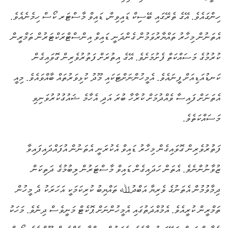
ހިންގައެވެ. އޭގެ ތެރޭގައި ބޭސިކް ޑައިވިން، ޑައިވް މާސްޓަރ ކޯސް ހިމެނެއެވެ.
އެތަނުން މިހާރު ތައްޔާރުވަމުން ގެންދަނީ ޑައިވް އިންސްޓްރަކްޓަރުން ތަމްރީން
ކުރުމުގެ މަސައްކަތް ފެށުމަށެވެ. އޭގެ އިތުރަށް ފަތުރުވެރިން ގޮވައިގެން
ކަނޑުއަޑިއަށް ފީނައެވެ. އެމީހުންނަށްޓަކައި މޫދު ކުޅިވަރުތައް ބާއްވައެވެ. މިއީ
އެތަނަށް ފައިސާ ވެއްދުމަށް ކުރާހާ ބުރަ އަދި އެހާމެ ޝައުގުކުރުވަނިވި
މަސައްކަތެވެ.
ފަތުރުވެރިން ގޮވައިގެން މިހާރު ޑައިވް އެކުރަނީ އެތަނުން އުފައްދައިފައިވާ
ޒުވާނުންނެވެ. އެތަން ހަދައިގެން ޑައިވް މާސްޓަރުން ލިބުމުގެ ދަތިކަން
ދިމާވުމުން އެތަނުގެ ވެރިޔާ އަބްދުﷲ ތައްޔިބު ކުރިކަމަކީ އަހަރަކު ދެ މީހުން
ތަމްރީން ކުރީއެވެ. އެމުއްދަތުގައި އެމީހުންނަށް ޕޮކެޓް މަނީވެސް ދިނެވެ. މަހަކު