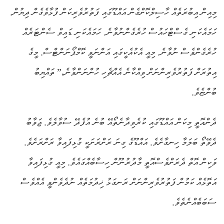
މިއިން އިބުރަތެއް ހާސިލްކޮށްގެން އައްޑޫގައި ފަތުރުވެރިކަން ފުޅާވެގެން ދިޔުން.
ހަމައެކަނި ގެސްޓްހައުސް ހުރެގެންނުވާނެ. ހަމައެކަނި ޑައިވް ސެންޓަރެއް
ހުރެގެންވެސް ނުވާނެ. މިއީ އެކުއެކީގައި އަންނަވީ ކޮމްޕޯނަންޓްސް. މީގެ
އިތުރަށް ފަތުރުވެރިންނަށް ވިއްކާނެ އެއްޗެހި ހުންނަންވާނެ،” ތައްޔިބު
ބުންޏެވެ.
ދެންއޮތީ މިކަން އައްޑޫގައި ކުރެވިދާނެތޯއޭ ބުނެ އުފެދޭ ސުވާލެވެ. ޖަވާބު
ދެވޭތޯ ބަލަމާ ހިނގާށެވެ. އައްޑޫގެ ގިނަ ރަށްރަށަކީ ގުޅިފައިވާ ރަށްރަށެވެ.
ވަކިން އޮތް ދެރަށްވެސްއޮތީ މާދުރުނޫން ހިސާބެއްގައެވެ. މިއީ ގުޅިފައިވާ
އަތޮޅެއް ކަމުން ފަތުރުވެރިންނަށް ރަނގަޅު ޚިދުމަތެއް ނުދެވެންވީ އެއްވެސް
ސަބަބެއްނެތެވެ.