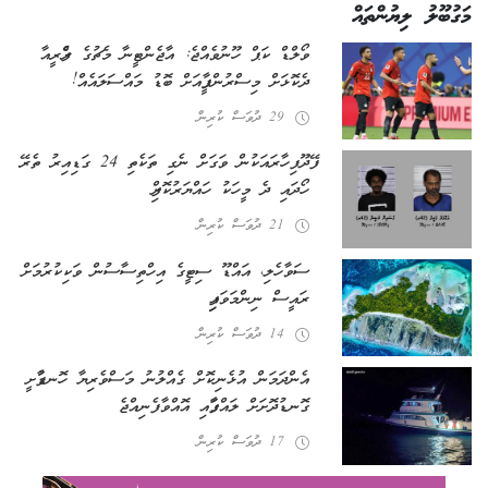
މަގުބޫލު ލިޔުންތައް
ވޯލްޑް ކަޕް ހޫނުވެއްޖެ: އާޖެންޓީނާ މެޗުގެ ރެފްރީއާ
ދެކޮޅަށް މިސްރުން ފީފާއަށް ބޮޑު މައްސަލައެއް!
29 ދުވަސް ކުރިން
ފޭދޫ ފިހާރައަކުން ވަގަށް ނެގި ތަކެތި 24 ގަޑިއިރު ތެރޭ
ހޯދައި ދެ މީހަކު ހައްޔަރުކޮށްފި
21 ދުވަސް ކުރިން
ސަވާހެލި، އައްޑޫ ސިޓީގެ އިހްތިސާސުން ވަކިކުރުމަށް
ރައީސް ނިންމަވައިފި
14 ދުވަސް ކުރިން
އެންދަމަން އުޅެނިކޮށް ގެއްލުނު މަސްވެރިޔާ ހޮނޑާފުށީ
ގޮނޑުދޮށަށް ލައްގާފައި އޮއްވާ ފެނިއްޖެ
17 ދުވަސް ކުރިން