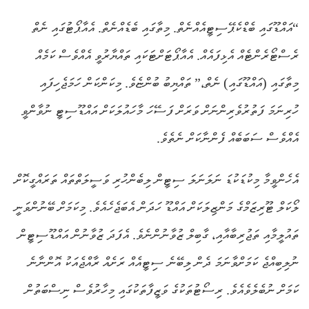
“އައްޑޫގައި ބެޑްކެޕޭސިޓީއެއްނެތް. މިތާގައި ބެޑެއްނެތް. އެއާޕޯޓުގައި ނެތް
ރެސްޓޯރެންޓެއް އެޅިފައެއް. އެއާޕޯޓަށްޓަކައި ތައްޔާރުވީ އެއްވެސް ކަމެއް
މިތާގައި (އައްޑޫގައި) ނެތް،” ތައްޔިބު ބުންޏެވެ. މިކަންކަން ހަމަޖެހިފައި
ހުރިނަމަ ފަތުރުވެރިންނަށް ވަރަށް ފަސޭހަ މާހައުލަކަށް އައްޑޫސިޓީ ނުވާންވީ
އެއްވެސް ސަބަބެއް ފެންނާކަށް ނެތެވެ.
އެހެންވީމާ މިކުޑަކުޑަ ނަލަނަލަ ސިޓީން ލިބެންހުރި ވަސީލަތްތައް ތަރައްގީކޮށް
ލޯކަލް ޓޫރިޒަމްގެ މަންޒިލަކަށް އައްޑޫ ހަދަން އެބަޖެހެއެވެ. މިކަމަށް ބޭނުންވަނީ
ތައުލީމާއި ތަޖުރިބާއާއި، ގާބިލް ޒުވާނުންނެވެ. އެފަދަ ޒުވާނުން އައްޑޫސިޓީން
ނުލިބިއްޖެ ކަމަށްވާނަމަ ދެން ލިބޭނެ ސިޓީއެއް ރަށެއް ރާއްޖެއަކު އޮންނާނެ
ކަމަށް ނުބެލެވެއެވެ. ރިސޯޓުތަކުގެ ވަޒީފާތަކުގައި މިހާރުވެސް ނިސްބަތުން