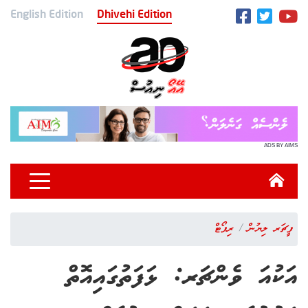
English Edition
Dhivehi Edition
ADS BY AIMS
ފީޗަރ ލިޔުން
ރިޕޯޓް
އަކުއަ ވެންޗަރ: ޅަފަތުގައިއޮތް