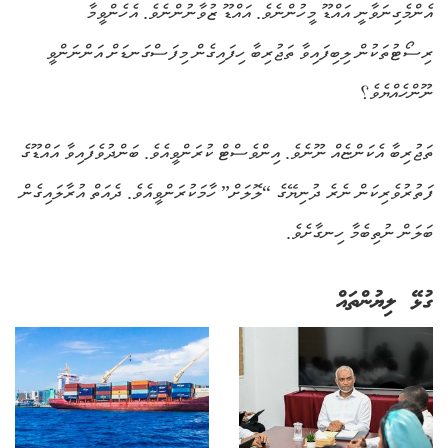
އެންމެގިނަވާނީ އައްޑޫ މީހުންނެވެ. އައްޑޫ ޒުވާނުންނެވެ. އެހެންވީމާ
ރިސޯޓުތަކުން ލިބިފައިވާ ތަޖުރިބާ ހިފައިގެން މިފަސްގަނޑަށް އަންނަންވީ
ނޫންހެއްޔެވެ؟
ތަޖުރިބާ އެކަންޏެއް ނޫނެވެ. އިންވެސްޓް ކުރަންވީއެވެ. ބަންދުވެފައިވާ އައްޑޫގެ
ފަތުރުވެރިކަން ނެރެ ދުނިޔޭގެ “ލޮލަށް” ހާމަކުރަންވީއެވެ. ދެއަތް އުރާލައިގެން
ބަލަން ނުތިބެމާ ހިނގާށެވެ.
ގުޅޭ ލިޔުންތައް