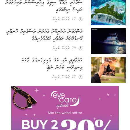
ސަވާހެލި، އައްޑޫ ސިޓީގެ އިހްތިސާސުން ވަކިކުރުމަށް
ރައީސް ނިންމަވައިފި
17 ދުވަސް ކުރިން
އެންދަމަން އުޅެނިކޮށް ގެއްލުނު މަސްވެރިޔާ ހޮނޑާފުށީ
ގޮނޑުދޮށަށް ލައްގާފައި އޮއްވާ ފެނިއްޖެ
20 ދުވަސް ކުރިން
ހައްވާދީދީ އާއި ކަޅު އަކިރިގަނޑުގެ ވާހަކަ
އިނގިރޭސި ބަހުން ނެރެފި
27 ދުވަސް ކުރިން