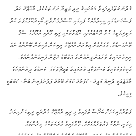
މެދުން ގަތާލެވިފައިވާ މުރަކައިގެ ރީތި ޖަޒީރާ ރަށް ތަކެކެވެ. ރާއްޖޭގެ ހުދު
ފަސްގަނޑުގައި ބީހިލުމާއެކު ފައިގައި ބޮސްދެމުންދާނީ ބޯކިރުކޮޅެއްފަދަ ހުދު
އަތިރިމަތީގެ ހުދު ދޮންވެއްޔާއި ނޫފަޅުތަކާއި ރީތި މޫދާއި އެމޫދުގެ ސާފު
ލޮނުގަނޑެވެ. އެއަށްވުރެ އިތުރަށް ރާއްޖޭގެ ރީތިކަން ދެކިލަން ބޭނުންވާ ނަމަ
ރިތިމުރަކައިގެ ތެރެއަށް ފީނުމުން އެ އަގުބޮޑު ޚަޒާނާ ފެނިގެންދާނެއެވެ.
އެކިކުލަކުލައިގެ މަސްތަކާއި މުރަކައިގެ ބަގީޗާތަކެވެ. ކަނޑުގެ ދިރުންތަކެވެ.
ރާއްޖެއަކީ ދުނިޔެ މަތީގެ ސުވަރުގެ ކަމަށް ބޭރުގެ ފަތުރުވެރިން ބުނާ ސަބަބަކީ
މިއީއެވެ.
ފަތުރުވެރިކަމަށް ބަރޯސާ ވެފައިވާ މި ރީތި ރާއްޖޭގެ ގުދުރަތީ ރީތިކަން މިއަދު
މިވަނީ ނާޒުކު ފައްތަރެއްގައެވެ. މޫދުގައިވާ މުރަކަތަކުގެ ދިރުންތައް