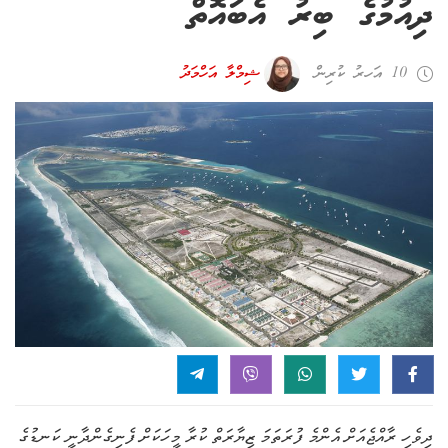
ދިއުމުގެ ބިރު އެބައޮތް
10 އަހރު ކުރިން
ޝިމްލާ އަހްމަދު
ދިވެހި ރާއްޖެއަށް އެންމެ ފުރަތަމަ ޒިޔާރަތް ކުރާ މީހަކަށް ފެނިގެންދާނީ ކަނޑުގެ