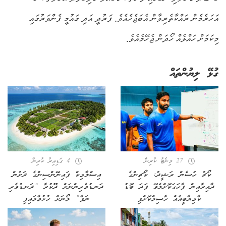
އަހަރެމެން ރައްކާތެރިވާން އެބަޖެހެއެވެ. ފަރުދީ އަދި ގައުމީ ފެންވަރުގައި
މިކަމަށް ހައްލެއް ހޯދަން ޖެހޭމެއެވެ.
ގުޅޭ ލިޔުންތައް
27 މިނެޓު ކުރިން
4 ގަޑިއިރު ކުރިން
ކޯޗު ހުސެން ރަޝީދު: ކޯޗިންގެ
އިސްލާމިކް ފައިނޭންސިންގެ ދަށުން
ދާއިރާއިން ފާހަގަކޮށްލެވޭ ފަދަ ބޮޑު
ދަނޑުވެރިންނަށް ދޫކުރާ “ދަނޑުވެރި
ކާމިޔާބީއެއް ހާސިލްކޮށްފި
ނަފާ” ލޯނަށް ހުޅުވާލައިފި