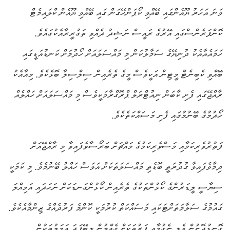
ވަނަ އަހަރު ޔޫއެންގައި ބޭއްވި ކޯޕަންހޭގަން ގައި ބޭއްވި ޔޫއެން ކްލައިމެޓް
ކޮންފަރެންސްގައި އޭރުގެ ރައީސް ނަޝިދު ދެއްވި ތަގުރީރާއެކުގައެވެ.
ހަމައެއާއެކު ދުނިޔޭގެ ސަމާލުކަން މި މައްސަލައަށް ހޯދުމަށް ކަނޑުއަޑީގައި
ބޭއްވި ކެބިނެޓް މީޓިން އަކީވެސް މީގެ ތެރެއިން ސިލްސިލާ ބޮޅެކެވެ. މިއާއެކު
ރާއްޖޭގައި ފެށި ކާބަން ނިއުޓްރަލް ޕްރޮގްރާމަކީވެސް މި މައްސަލައަށް ހައްލެއް
ހޯދުމުގެ ބޭނުމުގައި ފެށި މަސައްކަތެކެވެ.
ފަތުރުވެރިކަމާއި މަސްވެރިކަމުގެ މައްޗަށް ބަރޯސާވެފައިވާ މި ރާއްޖޭއަށް
ދިމާވެފައިވާ ގުދުރަތީ ބޮޑެތި މައްސަލަތަކަށް އަވަސް ހައްލު ބޭނުމެވެ. މި ކަމަކީ
ސިޔާސީ ލީޑަރުންގެ ކޯޅުންތަކުގެ ތެރެއިން ކޯޅުންގަނޑަކަށް ނަހަދައި އަމިއްލަ
ގައުމުގެ ސަލާމަތަށްޓަކައި މަސައްކަތް ކުރުމަކީ ކޮންމެ ފަރުދެއްގެ ޒިންމާއެކެވެ.
ގޮނޑުދޮށުން ވެލި ނެގުމާއި ފަރުތަކަށް ގެއްލުން ލިބޭފަދަ އަމަލުތަކުން