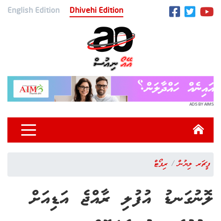
English Edition
Dhivehi Edition
ADS BY AIMS
ފީޗަރ ލިޔުން
ރިޕޯޓް
ލޮނުގަނޑު އުފުލި ރާއްޖެ އަޑިއަށް