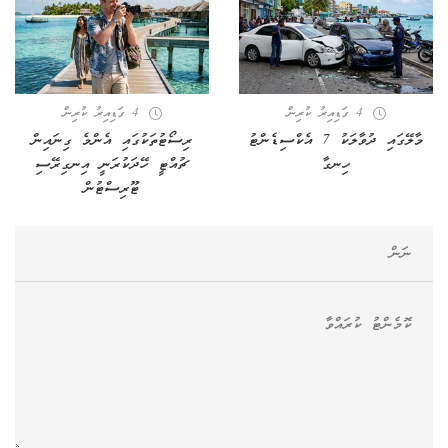
4 ގަޑިއިރު ކުރިން
4 ގަޑިއިރު ކުރިން
މާލޭގައި ދުވާލަކު 7 އެކްސިޑެންޓު
ރިސޯޓުތަކުގައި އެންމެ ގިނައިން
ހިނގާ
ޗުއްޓީ ހޭދަކުރަނީ އިނގިރޭސި
ޓޫރިސްޓުން