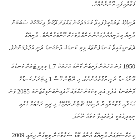
ފަވާލެވިފައި އޮންނާނެއެވެ.
ދުނިޔޭގެ ތަރައްގީވެފައިވާ ގައުމުތަކުން ޖައްވަށް ދޫކުރާ ވިހަގޭހުގެ ސަބަބުން
ދުނިޔެ މިދަނީއެއްދުވަހުން އަނެއްދުވަހަށް ހޫނުވަމުންނެވެ. ދުނިޔޭގެ
ދެތަނޑީގައިވާ ގަނޑުފެންތައް ވިރި ކަނޑުގެ ލޮނުގަނޑު ދަނީ އުފުލެމުންނެވެ.
1950 ވަނަ އަހަރުން ފެށިގެން ކޮންމެ އަހަރަކު 1.7 މިލިލީޓަރަށް ކަނޑުގެ
ލޮނުގަނޑު ދަނީ އުފުލެމުންނެވެ. މި ރޭޓުން ގޮސް 1 މީޓަރަށް ކަނޑުގެ
ލޮނުގަނޑު އުފުލި އަދި މިކަމަށް ހައްލެއް ހޯދައިނުގަނެވިއްޖެނަމަ 2085 ވަނަ
އަހަރާއި ގާތްކުރާއިރު ދުނިޔޭގެ ޗާޓުން ރާއްޖޭގެ މި ރީތި ރަށްތައް ގެއްލި
ނިމިދިއުމަކީ ދުރުގައިވާ ކަމެއް ނޫނެވެ.
މި މައްސަލައަށް ދުނިޔޭގެ އެންމެ ބޮޑު ސަމާލުކަން ލިބިގެން ދިޔައީ 2009