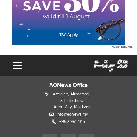
ADS BY EYECARE
AONews Office
Astralge, Alivaamagu
S.Hithadhoo,
Addu City, Maldives
info@aonews.mv
+960 981-1115