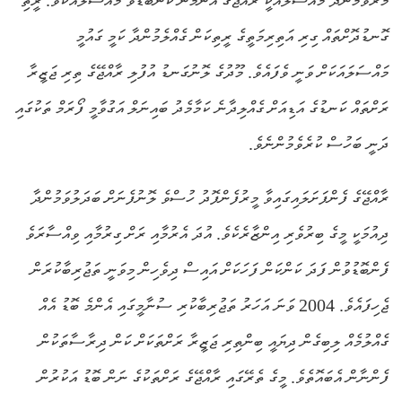
މަރުވަމުންދާ މައްސަލައަކީ ރާއްޖޭގެ އެންމެން ކަންބޮޑުވާ މައްސަލައެކެވެ. ރީތި
ގޮނޑުދޮށްތައް ގިރި އަތިރިމަތީގެ ރީތިކަން ގެއްލެމުންދާ ކަމީ ގައުމީ
މައްސަލައަކަށް ވަނީ ވެފައެވެ. މޫދުގެ ލޮނުގަނޑު އުފުލި ރާއްޖޭގެ ތިރި ޖަޒީރާ
ރަށްތައް ކަނޑުގެ އަޑިއަށް ގެއްލިދާނެ ކަމާމެދު ބައިނަލް އަގުވާމީ ފޯރަމް ތަކުގައި
ދަނީ ބަހުސް ކުރެވެމުންނެވެ.
ރާއްޖޭގެ ފެންފަށަލައިގައިވާ މީރުފެންފޮދު ހުސްވެ ލޮނުފެނަށް ބަދަލުވަމުންދާ
ދިއުމަކީ މީގެ ބިރުވެރި އިންޒާރެކެވެ. އުދަ އެރުމާއި ރަށް ގިރުމާއި ވިއްސާރަވެ
ފެންބޮޑުވުން ފަދަ ކަންކަން ފަހަކަށް އައިސް ދިވެހިން މިވަނީ ތަޖުރިބާކުރަން
ޖެހިފައެވެ. 2004 ވަނަ އަހަރު ތަޖުރިބާކުރި ސުނާމީގައި އެންމެ ބޮޑު އެއް
ގެއްލުމެއް ލިބިގެން ދިޔައީ ބިންތިރި ޖަޒީރާ ރަށްތަކަށް ކަން ދިރާސާތަކުން
ފެންނާން އެބައޮތެވެ. މީގެ ތެރޭގައި ރާއްޖޭގެ ރަށްތަކުގެ ނަން ބޮޑު އަކުރުން