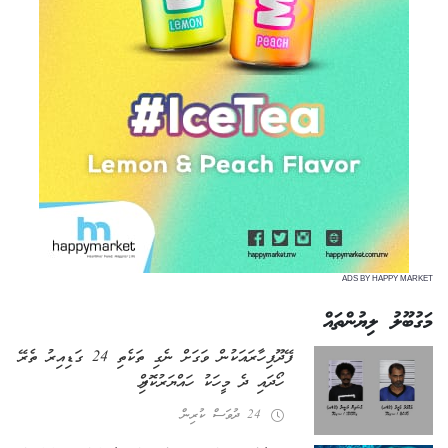
ADS BY HAPPY MARKET
މަގުބޫލު ލިޔުންތައް
ފޭދޫ ފިހާރައަކުން ވަގަށް ނެގި ތަކެތި 24 ގަޑިއިރު ތެރޭ
ހޯދައި ދެ މީހަކު ހައްޔަރުކޮށްފި
24 ދުވަސް ކުރިން