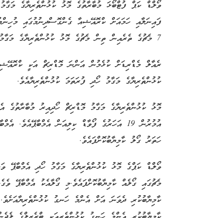
ވޯލްޑް ކަޕް ފުޓްބޯޅަ މުބާރާތުގެ މޮޅު ކުޅުންތެރިޔާގެ މަގާމ
ފައިނަލާއި ހަމައަށް ކްރޮއޭޝިއާ ގެންގޮސްދިނުމުގައި މުހިންމ
7 މެޗުގެ ތެރެއިން ތިން މެޗުގެ މޮޅު ކުޅުންތެރިޔާގެ މަގާމު ހޯދާފައެވެ.
ރެއާލް މެޑްރިޑަށް ކުޅެމުން އަންނަ މޮޑްރިޗް އަކީ ކްރޮއޭޝި
ކުޅުންތެރިޔާގެ މަގާމު ހޯދި ފުރަތަމަ ކުޅުންތެރިޔާއެވެ.
މޮޅު ކުޅުންތެރިޔާގެ މަގާމު މޮޑްރިޗް ހޯދިއިރު މުބާރާތުގެ އ
އުމުރުން 19 އަހަރުގެ ފޯވާޑް ކިލިއަން އެމްބާޕޭއެވެ.
ހަތަރު ގޯލު ކާމިޔާބުކޮށްފައެވެ.
މެޗުގައި ގޯލެއް ކާމިޔާބުކޮށްފައެވެ.މި ގޯލާއެކު އެމްބާޕޭ ވެގ
ކާމިޔާބުކުރި ދެވަނަ އަށް އެންމެ ހަނގު ކުޅުންތެރިޔާއަށެވެ. 
ކާމިޔާބުކުރި އެންމެ ހަނގު ކުޅުންތެރިއަކީ ބްރެޒިލްގެ ލެޖެން