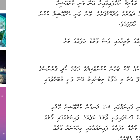
ު މޮޑްރިޗް ހޯދާފައިވާއިރު އޭނާ ވަނީ ކްރޮއޭޝިޔާ
ު ދައުރެއް އަދާކޮށްފައެވެ. އޭނާ ވަނީ ކްރޮއޭޝިޔާ ކުޅުނު
އާގެ ތާރީހުގައި ވެސް ވޯލްޑް ކަޕެއްގެ މޮޅު
ެންމެ މޮޅު ޒުވާން ކުޅުންތެރިޔާގެ މަގާމު ހޯދީ ފްރާންސްގެ
 އެމްބާޕޭ އަށް މި އެވޯޑު ލިބުނުއިރު އޭނާ ވަނީ މުބާރާތުގައި
ވޯލްޑް ކަޕްގެ މޮޅު ކުޅުންތެރިޔާގެ މަގާމު ހޯދި އެމްބާޕޭ ވަނީ ފައިނަލްގައި 4-2 ލަނޑުން ކްރޮއޭޝިޔާ މޮޅުވި
ެން ގޮސްފައިވަނީ ވޯލްޑް ކަޕެއްގެ ފައިނަލެއްގައި ގޯލެއް
ވޯލްޑް ކަޕެއްގެ ފައިނަލެއްގައި މިހާތަނަށް ގޯލެއް
ޑް ޕެލޭއެވެ.