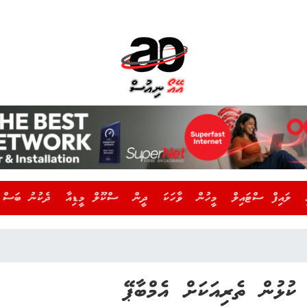
ލައިފް ސްޓައިލް
މީހުން
ވާހަކަ
ދީން
ސްކޫލް މީޑިއާ
ދެކުނު ބަސް
ކުޅުން ތެރިއަކަށް އެމްބާޕޭ