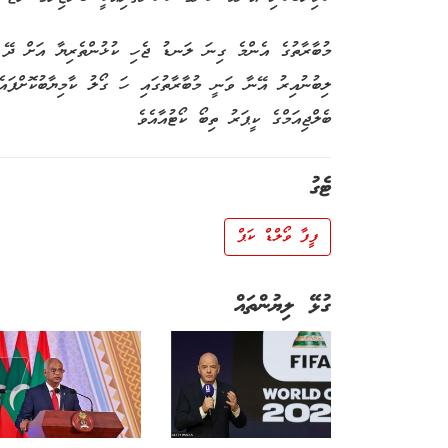
މުބާރާތުގެ އެންމެ ގިނަ ލަނޑު ޖެހި ކުޅުންތެރިޔާ އަށް ދޭ 
ލިބުނުއިރު އޭނާ ވަނީ މުބާރާތުގައި ހަ ގޯލު ކާމިޔާބުކޮށްފައެ
ބެލްޖިއަމްގެ ކީޕަރު ތިބޯ ކޯޓުއާއެވެ
ޓެގު
ފީފާ ވޯލްޑް ކަޕް
ގުޅޭ ލިޔުންތައް