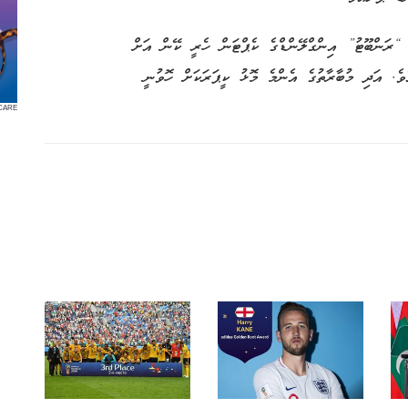
“ރަންބޫޓު” އިންގްލޭންޑްގެ ކެޕްޓަން ހެރީ ކޭން އަށް
ވެ. އަދި މުބާރާތުގެ އެންމެ މޮޅު ކީޕަރަކަށް ހޮވުނީ
CARE