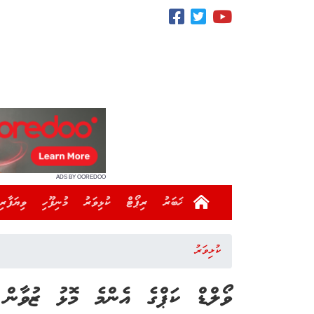
ADS BY OOREDOO
ޚަބަރު
ރިޕޯޓް
ކުޅިވަރު
މުނިފޫހި
ވިޔަފާރި
ކުޅިވަރު
ވޯލްޑް ކަޕްގެ އެންމެ މޮޅު ޒުވާން 