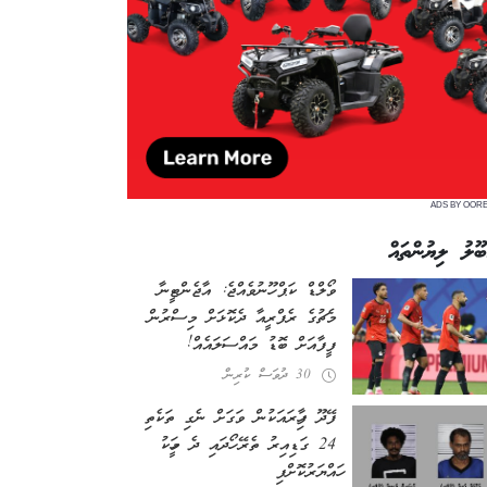
ADS BY OOR
ބޫލު ލިޔުންތައް
ވޯލްޑް ކަޕް ހޫނުވެއްޖެ: އާޖެންޓީނާ
މެޗުގެ ރެފްރީއާ ދެކޮޅަށް މިސްރުން
ފީފާއަށް ބޮޑު މައްސަލައެއް!
30 ދުވަސް ކުރިން
ފޭދޫ ފިހާރައަކުން ވަގަށް ނެގި ތަކެތި
24 ގަޑިއިރު ތެރޭ ހޯދައި ދެ މީހަކު
ހައްޔަރުކޮށްފި