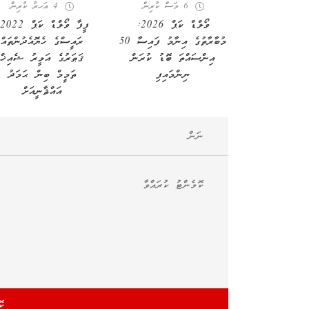
6 މަސް ކުރިން
4 އަހރު ކުރިން
ވޯލްޑް ކަޕް 2026:
މުބާރާތުގެ އިނާމު ފައިސާ 50
ރައީސްގެ ހެޔޮއެދުންތައް
އިންސައްތަ ބޮޑު ކުރަން
ޤަޠަރުގެ އަމީރު ޝެއިޚް
ނިންމައިފި
ތަމީމް ބިން ޙަމަދު
އައްޘާނީއަށް