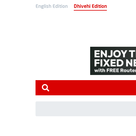
English Edition
Dhivehi Edition
