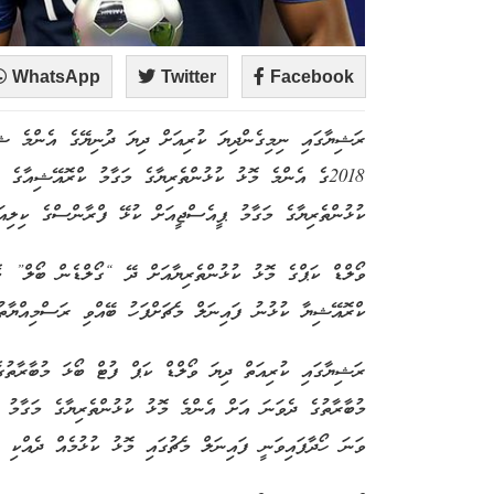
WhatsApp
Twitter
Facebook
ރަޝިޔާގައި ނިމިގެންދިޔަ ކުރިއަށް ދިޔަ ދުނިޔޭގެ އެންމެ ޝަރ
2018ގެ އެންމެ މޮޅު ކުޅުންތެރިޔާގެ މަގާމު ކްރޮއޭޝިއާގެ
ކުޅުންތެރިޔާގެ މަގާމު ޕީއެސްޖީއަށް ކުޅޭ ފްރާންސްގެ ކިލިއަނ
ވޯލްޑް ކަޕްގެ މޮޅު ކުޅުންތެރިޔާއަށް ދޭ “ގޯލްޑެން ބޯލް” މ
ކްރޮއޭޝިޔާ ކުޅުނު ފައިނަލް މެޗަށްފަހު ބޭއްވި ރަސްމިއްޔާތުގ
ރަޝިޔާގައި ކުރިއަތް ދިޔަ ވޯލްޑް ކަޕް ފުޓް ބޯޅަ މުބާރާތުގެ 
މުބާރާތުގެ ދެވަނަ އަށް އެންމެ މޮޅު ކުޅުންތެރިޔާގެ މަގާމު ހ
ވަނަ ހޯދާފައިވަނީ ފައިނަލް މެޗުގައި މޮޅު ކުޅުމެއް ދެއްކި 