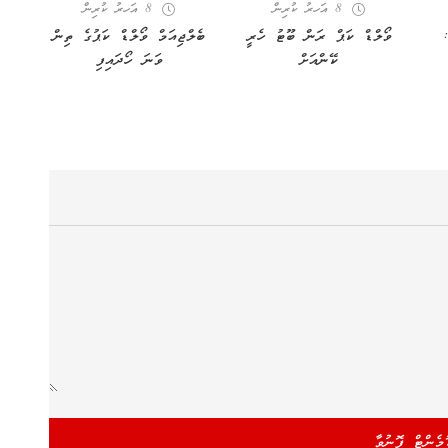
8 އަހރު ކުރިން
8 އަހރު ކުރިން
ފީފާ ވޯލްޑް ކަޕް 2022:
ވޯލްޑް ކަޕް ރަން ބޫޓު ހެރީ
ބެލްޖިއަމް ވޯލްޑް ކަޕުގެ ތިން
ކޭންއަށް
ވަނަ ހޯދައިފި