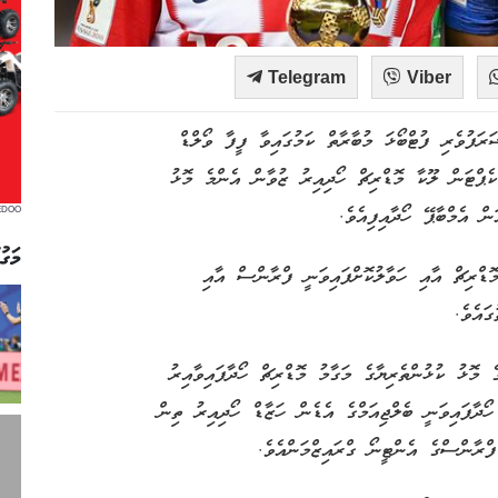
Telegram
Viber
ަފުވެރި ފުޓްބޯޅަ މުބާރާތް ކަމުގައިވާ ފީފާ ވޯލްޑް
 ކެޕްޓަން ލޫކާ މޮޑްރިޗް ހޯދިއިރު ޒުވާން އެންމެ މޮޅު
ް އެމްބާޕޭ ހޯދާއިފިއެވެ.
EDOO
މަގު
ޮޑްރިޗް އާއި ހަވާލުކޮށްފައިވަނީ ފްރާންސް އާއި
ައެވެ.
މޮޅު ކުޅުންތެރިޔާގެ މަގާމު މޮޑްރިޗް ހޯދާފައިވާއިރު
ޯދާފައިވަނީ ބެލްޖިއަމްގެ އެޑެން ހަޒާޑް ހޯދިއިރު ތިން
ފްރާންސްގެ އެންޓީނޯ ގްރައިޒްމަންއެވެ.