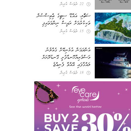
22 ދުވަސް ކުރިން
ސަވާހެލި، އައްޑޫ ސިޓީގެ އިހްތިސާސުން
ވަކިކުރުމަށް ރައީސް ނިންމަވައިފި
15 ދުވަސް ކުރިން
އެންދަމަން އުޅެނިކޮށް ގެއްލުނު
މަސްވެރިޔާ ހޮނޑާފުށީ ގޮނޑުދޮށަށް
ލައްގާފައި އޮއްވާ ފެނިއްޖެ
18 ދުވަސް ކުރިން