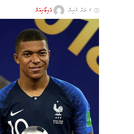
8 އަހރު ކުރިން
އެޑިޓޯރިއަލް