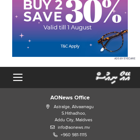
ADS BY EYECARE
AONews Office
Astralge, Alivaamagu
S.Hithadhoo,
Addu City, Maldives
info@aonews.mv
+960 981-1115