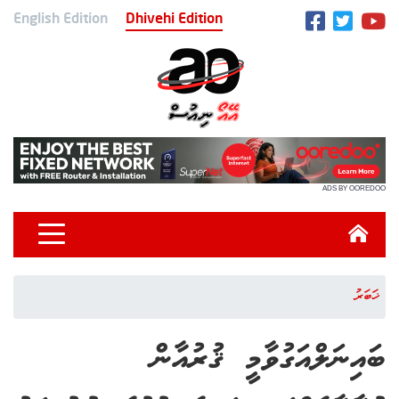
English Edition
Dhivehi Edition
ADS BY OOREDOO
ޚަބަރު
ބައިނަލްއަގުވާމީ ޤުރުއާން