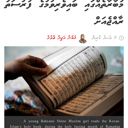
މުބާރާތެއްގައި ބައިވެރިވުމުގެ ފުރުސަތު
ރާއްޖެއަށް
8 އަހރު ކުރިން
ލުބްނާ މަޖީދް މުޚުތާރް
A young Bahraini Shiite Muslim girl reads the Koran,
Islam's holy book, during the holy fasting month of Ramadan