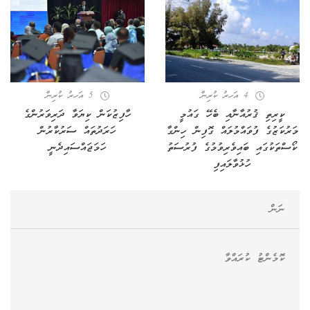
4 އަހރު ކުރިން
5 އަހރު ކުރިން
ކީރިތި ޤުރުއާނާއި ބެހޭ ގައުމީ
ހާފިޒުކަން ކިޔަވާ ދަރިވަރުންގެ
މަރުކަޒުގެ ފުވައްމުލައް ގޮފިން ހިންގާ
ހަރަދުތައް ސަރުކާރުން
ކޯސްތަކުގައި ބައިވެރިވުމުގެ ފުރުސަތު
ހަމަޖައްސައިދެނީ
ހުޅުވާލައިފި