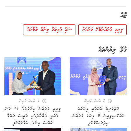
ޓެގު
ކީރިތި ޤުރުއާނާބެހޭ މަރުކަޒު
ޝައިޚާ ފާޠިމަތު ބިންތު މުބާރަކް
ގުޅޭ ލިޔުންތައް
2 އަހރު ކުރިން
4 އަހރު ކުރިން
ވޭތުވެދިޔަ އަހަރާއި މިއަހަރު
ކީރިތި ޤުރުއާން ކިޔެވުމުގެ 34 ވަނަ
އައްޑޫސިޓީއިން 9 މީހަކު ޤުރްއާން
ޤައުމީ މުބާރާތުގައި ރައީސް ދެއްވާ
ހިތުދަސްކޮށްފި
ޚާއްސަ އިނާމު ޙަވާލުކޮށްފި