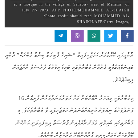
at a mosque in the village of Sanabis, west of Manama, on
July 27, 2013. AFP PHOTO/MOHAMMED AL-SHAIKH
(Photo credit should read MOHAMMED AL-
SHAIKH/AFP/Getty Images)
ދުބާއީގައި ބޭއްވުމަށް ހަމަޖެހިފައިވާ “ޝައިޚާ ފާޠިމަތު ބިންތު މުބާރަކް” ދުބާއީ
ބައިނަލްއަގްވާމީ ޤުރުއާން މުބާރާތުގައި ބައިވެރިވުމުގެ ފުރުސަތު ރާއްޖެއަށް
ލިބިއްޖެއެވެ.
މިމުބާރާތަކީ މިއަހަރު ނޮވެމްބަރު މަހު ހަތަރުވަނަދުވަހުން ފެށިގެން 16
ވަނަދުވަހުގެ ނިޔަލަށް ކުރިޔަށްގެނަދަން ހަމަޖެހިފައި ވާ މުބާރާތެކެވެ. މި
މުބާރަތިގައި ބައިވެރި ވުމަށް ރާއްޖެއިން ފުރުސަތު ލިބިފައިވަނީ އަންހެން
ބޭފުޅަކަށް ކަމަށް ކީރިތި ޤުރުއާނާބެހޭ މަރުކަޒުން ބުނެއެވެ.