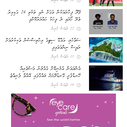
30 ދުވަސް ކުރިން
ފޭދޫ ފިހާރައަކުން ވަގަށް ނެގި ތަކެތި 24 ގަޑިއިރު
ތެރޭ ހޯދައި ދެ މީހަކު ހައްޔަރުކޮށްފި
22 ދުވަސް ކުރިން
ސަވާހެލި، އައްޑޫ ސިޓީގެ އިހްތިސާސުން ވަކިކުރުމަށް
ރައީސް ނިންމަވައިފި
15 ދުވަސް ކުރިން
އެންދަމަން އުޅެނިކޮށް ގެއްލުނު މަސްވެރިޔާ
ހޮނޑާފުށީ ގޮނޑުދޮށަށް ލައްގާފައި އޮއްވާ ފެނިއްޖެ
18 ދުވަސް ކުރިން