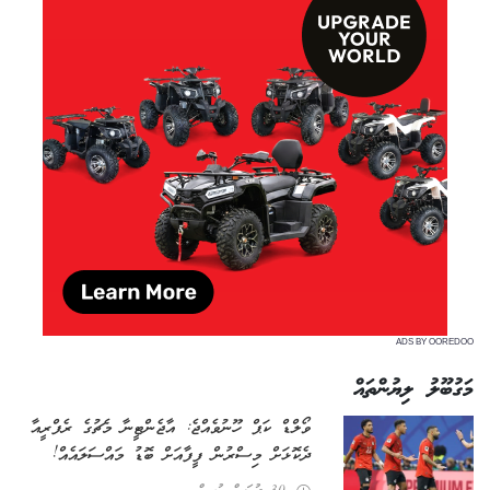
ADS BY OOREDOO
މަގުބޫލު ލިޔުންތައް
ވޯލްޑް ކަޕް ހޫނުވެއްޖެ: އާޖެންޓީނާ މެޗުގެ ރެފްރީއާ
ދެކޮޅަށް މިސްރުން ފީފާއަށް ބޮޑު މައްސަލައެއް!