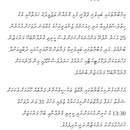
މިމުބާރާތުގައި ބައިވެރި ވެވޭނީ މުޅި ޤުރުއާން ތަޖުވީދުގެ ހަމަތާކާއި އެކު
ހިތުދަސްވެފައިވާ އަދި މިއަހަރުގެ ޖެނުއަރީމަހުގެ އެއްވަނަ ދުވަހަށް އުމުރުން
25 އަހަރު ނުފުރޭ އަންހެނަކަށް ކަމަށް ވެސް ކީރިތި ޤުރުއާނާބެހޭ މަރުކަޒުން
ބުނެއެވެ. އަދި މުބާރާތުގައި ބައިވެރިވާ ފަރާތަށް އޭނާއަރިހުގައި ދުބާއީއަށްދާ
މަހްރަމަކަށް ދެކޮޅުޓިކެޓާއި ހުރުމުގެ ހަރަދުވެސް ޔޫއޭއީ އިން ދޭނެކަމަށް
ޤުރުއާނާބެހޭ މަރުކަޒުން ބުނެއެވެ.
އެހެންކަމުން މިމުބާރާތުގައި ރާއްޖެ ތަމުސީލުކުރާނެ ފަރާތެއް ހޮވުމަށް އެކަމަށް
ޝަރުތު ހަމަވާ ފަރާތްތަކުން މިއަހަރުގެ ޖުލައި މަހުގެ 31 ވަނަ ދުވަހުގެ
13:30 ގެ ކުރިން އެކަމަށް އެދި ކީރިތި ޤުރުއާނާއި ބެހޭ މަރުކަޒަށް
ހުށަހެޅުމަށް އެ މަރުކަޒުން ވަނީ އެދިފައެވެ.