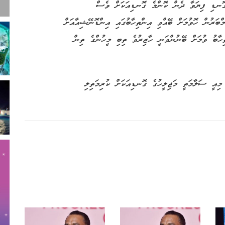
ގޮނޑި ފިޔަވާ ދެން ކޮންމެ ގޮނޑިއަކަށް ވެސް
މްބަރުން ހޮވުމަށް ބޭއްވި އިންތިހާބުގައި އިންޑޮނޭޝިއާއަށް
ޖެއަށް ލިބުނީ 46 ވޯޓެވެ. އިންތިހާބު ވުމަށް ބޭނުންވަނީ ހާޒިރުވެ ތިބި މީހުންގެ ތިން
ތާ 50 އަހަރުގެ ތެރޭގައި، މިއީ ސަލާމަތީ މަޖިލީހުގެ ގޮނޑިއަކަށް ކުރިމަތިލި