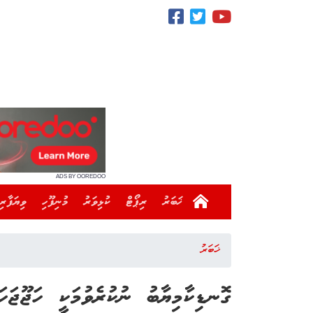
ADS BY OOREDOO
ޚަބަރު
ރިޕޯޓް
ކުޅިވަރު
މުނިފޫހި
ވިޔަފާރި
ޚަބަރު
ގޮނޑިކާމިޔާބު ނުކުރެވުމަކީ ހަޖޫޖަ