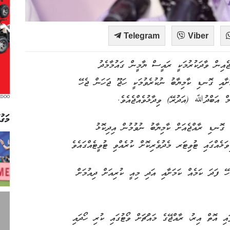
Telegram
Viber
އިން ވާދަކުރުމަކީ ރައީސް ޔާމީން ގައުމާމެދު
ަށާއި ގޮނޑި ކާމިޔާބު ނުކުރެވުމަކީ ހަޖޫ ޖަހަން ޖެހޭ
މް އަބްދުﷲ (އަދުރޭ) ވިދާޅުވެއްޖެއެވެ.
EDOO
މަގު
ޮނޑި ރާއްޖެއަށް ކާމިޔާބު ނުވުމުން އިދިކޮޅު
ޅެއްގައި ޓުވިޓަރ މެދުވެރިކޮށް ކުރެއްވި ޓުވީޓެއްގައެވެ
ޭ ފަދަ ކަމެއް ކަމަށާއި އަދި މިއީ ކުރިއަށް ދިއުމަށް
ި އޮތް އިރު، ރާއްޖޭގެ މައްޗަށް ވޯޓުގައި ކުރި ހޯދައި