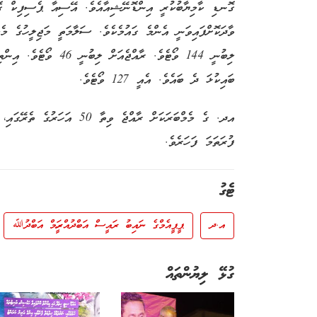
ގޮނޑި ކާމިޔާބުކުރީ އިންޑޮނޭޝިއާއެވެ. އޭސިއާ ޕެސިފިކް 
ވާދަކޮށްފައިވަނީ އެންމެ ގައުމެކެވެ. ސަލާމަތީ މަޖިލީހުގެ މެ
ލިބުނީ 144 ވޯޓެވެ. ރާއް
ބައިކުޅަ ދެ ބައެވެ. އެއީ 127 ވޯޓެވެ.
އދ. ގެ މެމްބަރަކަށް ރާއްޖެ ވި
ފުރަތަމަ ފަހަރެވެ.
ޓެގު
އ.ދ
ޕީޕީއެމްގެ ނައިބު ރައީސް އަބްދުއްރަހީމް އަބްދުﷲ
ގުޅޭ ލިޔުންތައް