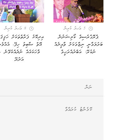
5 އަހރު ކުރިން
8 އަހރު ކުރިން
ޕްރޮގްރެސިވް ކޯލިޝަނުން
އިދިކޮޅު ފަރާތްތަކަށް ހަޤީޤަތ
ބަރުލަމާނީ ނިޒާމަކަށް ތާއީދެއް
އޮތް ސާބިތު ހިފޭ، އެއްވެ
ނުކުރޭ: އަބްދުއްރަހީމް
ވާހަކައެއް ނުދެއްކެވޭނެ 
އަދުރޭ