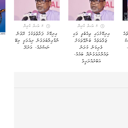
8 އަހރު ކުރިން
8 އަހރު ކުރިން
ެއް
އިދިކޮޅުގައި ތިއްބެވީ ވަކި
އިދިކޮޅު ފަރާތްތަކުގެ ރޭވުން
CARE
ސް
ޖަމާޢަތެއް ބުނާގޮތަކަށް
ނާކާމިޔާބުވަމުން ދިއުމަކީ ލިބޭ
–
ވެރިކަން ކުރަން
ނަސްރެއް- އަދުރޭ
ތައްޔާރުވަމުންދާ ބައެއް-
އަބްދުއްރަޙީމް