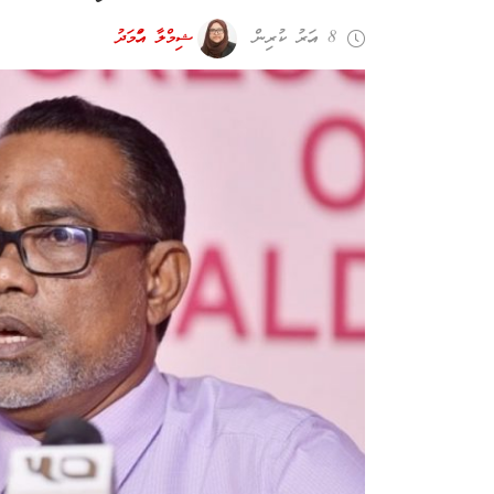
8 އަހރު ކުރިން
ޝިމްލާ އަހްމަދު