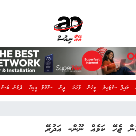
ލައިފް ސްޓައިލް
މީހުން
ވާހަކަ
ދީން
ސްކޫލް މީޑިއާ
ދެކުނު ބަސް
ހަން ޖެހޭ ކަމެއް ނޫން- އަދުރޭ