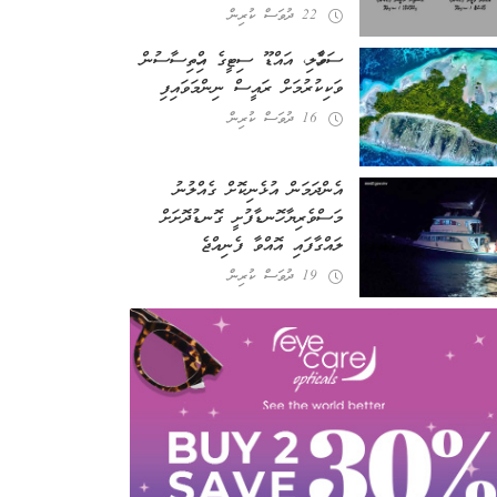
22 ދުވަސް ކުރިން
ސަވާހެލި، އައްޑޫ ސިޓީގެ އިހްތިސާސުން
ވަކިކުރުމަށް ރައީސް ނިންމަވައިފި
16 ދުވަސް ކުރިން
އެންދަމަން އުޅެނިކޮށް ގެއްލުނު
މަސްވެރިޔާ ހޮނޑާފުށީ ގޮނޑުދޮށަށް
ލައްގާފައި އޮއްވާ ފެނިއްޖެ
19 ދުވަސް ކުރިން