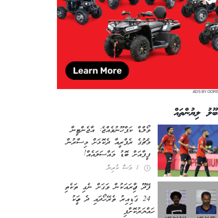
ADS BY OOR
ބޫލު ލިޔުންތައް
ވޯލްޑް ކަޕް ހޫނުވެއްޖެ: އާޖެންޓީނާ
މެޗުގެ ރެފްރީއާ ދެކޮޅަށް މިސްރުން
ފީފާއަށް ބޮޑު މައްސަލައެއް!
1 މަސް ކުރިން
ފޭދޫ ފިހާރައަކުން ވަގަށް ނެގި ތަކެތި
24 ގަޑިއިރު ތެރޭ ހޯދައި ދެ މީހަކު
ހައްޔަރުކޮށްފި