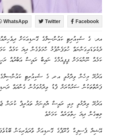
WhatsApp
Twitter
Facebook
އދ. ގެ ސެކިއުރިޓީ ކައުންސިލްގެ ގޮނޑިއަކަށް ދިވެހިރާއްޖެ
ދެކެވަޑައިގަންނަވާ ހުވަފެންފުޅު ހާމަވެގެން ދިޔަ ކަމެއް ކަމ
ކަމެއް ނޫންކަމަށް ޕީޕީއެމްގެ ނައިބް ރައީސް އަބްދުއް ރަހީ
އަދުރޭ މިހެން ވިދާޅުވީ އ.ދ ގެ ސެކިއުރިޓީ ކައުންސިލްގެ ގ
ފަރާތްތަކުން ސަރުކާރަށް ފާޑު ވިދާޅުވަމުން ގެންދަވާ ދަނޑިވަ
އަދުރޭ ވިދާޅުވީ މިއީ ރައީސް ޔާމީނަށް ތައުރީފް ކުރަން ޖެހ
ލިބިގެން ދިޔަ ހިތްވަރެއް ކަމަށެވެ
އޭޝިޔާ ޕެސިފިކް ގްރޫޕްގެ ގޮނޑިއަށް ވާދަވެރިކަން ބޮޑުވެފައ