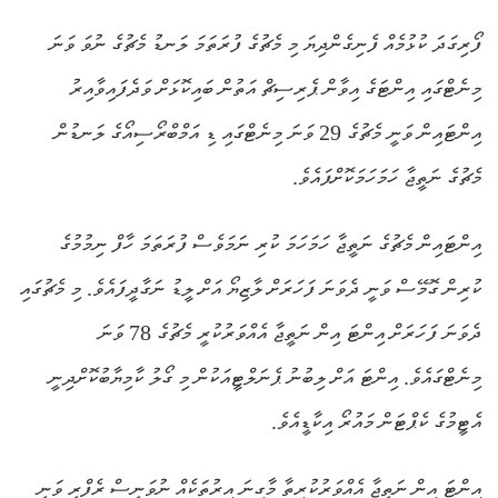
ފޯރިގަދަ ކުޅުމެއް ފެނިގެންދިޔަ މި މެޗުގެ ފުރަތަމަ ލަނޑު މެޗުގެ ނުވަ ވަނަ
މިނެޓްގައި އިންޓަގެ އިވާން ޕެރިސިޗް އަތުން ބައިކޮޅަށް ވަދެފައިވާއިރު
އިންޓައިން ވަނީ މެޗުގެ 29 ވަނަ މިނެޓްގައި ޑި އަމްބްރޯސިއޯގެ ލަނޑުން
މެޗުގެ ނަތީޖާ ހަމަހަމަކޮށްފައެވެ.
އިންޓައިން މެޗުގެ ނަތީޖާ ހަމަހަމަ ކުރި ނަމަވެސް ފުރަތަމަ ހާފް ނިމުމުގެ
ކުރިން ގޮމޭސް ވަނީ ދެވަނަ ފަހަރަށް ލާޒިޔޯ އަށް ލީޑު ނަގާދީފައެވެ. މި މެޗުގައި
ދެވަނަ ފަހަރަށް އިންޓަ އިން ނަތީޖާ އެއްވަރުކުރީ މެޗުގެ 78 ވަނަ
މިނެޓްގައެވެ. އިންޓަ އަށް ލިބުނު ޕެނަލްޓީއަކުން މި ގޯލު ކާމިޔާބުކޮށްދިނީ
އެޓީމުގެ ކެޕްޓަން މައުރޯ އިކާޑީއެވެ.
އިންޓަ އިން ނަތީޖާ އެއްވަރުކުރިތާ މާގިނަ އިރުތަކެއް ނުވަނީސް ރެފްރީ ވަނީ