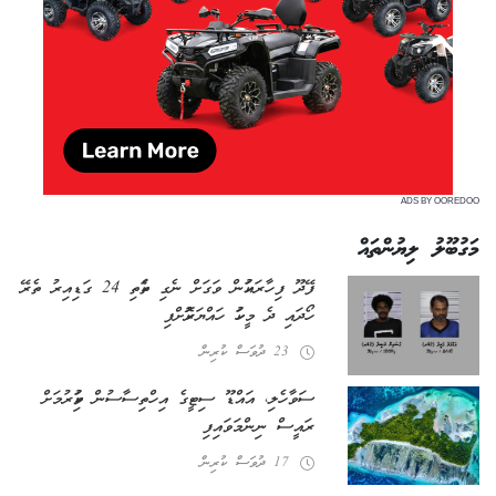
ADS BY OOREDOO
މަގުބޫލު ލިޔުންތައް
ފޭދޫ ފިހާރައަކުން ވަގަށް ނެގި ތަކެތި 24 ގަޑިއިރު ތެރޭ
ހޯދައި ދެ މީހަކު ހައްޔަރުކޮށްފި
23 ދުވަސް ކުރިން
ސަވާހެލި، އައްޑޫ ސިޓީގެ އިހްތިސާސުން ވަކިކުރުމަށް
ރައީސް ނިންމަވައިފި
17 ދުވަސް ކުރިން