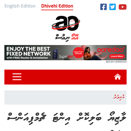
English Edition
Dhivehi Edition
ADS BY OOREDOO
ކުޅިވަރު
ލާޒިޔޯ ބަލިކޮށް އިންޓަ ޗެމްޕިއަންސް