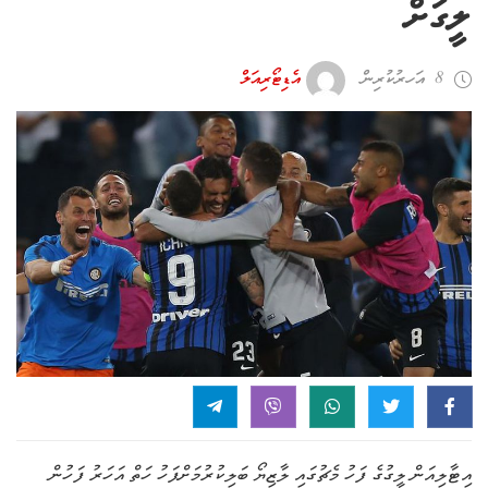
ލީގަށް
8 އަހރު ކުރިން
އެޑިޓޯރިއަލް
އިޓާލިއަން ލީގުގެ ފަހު މެޗުގައި ލާޒިޔޯ ބަލިކުރުމަށްފަހު ހަތް އަހަރު ފަހުން