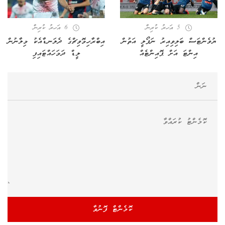
5 އަހރު ކުރިން
6 އަހރު ކުރިން
ޔުވެންޓަސް ބަލިވިއިރު ނަޕޯލީ އަތުން
އިބްރާހިމޮވިޗްގެ ދެލަނޑާއެކު މިލާނުން
އިންޓަ އަށް ޕޮއިންޓެއް
ލީޑް ދަމަހައްޓައިފި