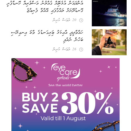
އެންދަމަން އުޅެނިކޮށް ގެއްލުނު މަސްވެރިޔާ ހޮނޑާފުށީ
ގޮނޑުދޮށަށް ލައްގާފައި އޮއްވާ ފެނިއްޖެ
20 ދުވަސް ކުރިން
ހައްވާދީދީ އާއި ކަޅު އަކިރިގަނޑުގެ ވާހަކަ އިނގިރޭސި
ބަހުން ނެރެފި
26 ދުވަސް ކުރިން