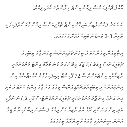
ޔުއެފާ ޗެމްޕިއަންސް ލީގުން އިންޓަ މިލާން ޖާގަ ހޯދައިފިއެވެ.
ހަ އަހަރު ފަހުން ލާޒިޔޯ ބަލިކޮށް އިންޓާ ޗެމްޕިއަންސް ލީގުން ޖާގަ ހޯދާފައިވަނީ
ލާޒިޔޯ 3-2 ލަނޑުން ބަލިކުރުމަށް ފަހުގައެވެ.
އިޓާލިއަން ލީގުން ހަތަރު ޓީމަށް ޗެމްޕިއަންސް ލީގުން ޖާގަ ލިބޭއިރު
ޗެމްޕިއަންސް ލީގުގެ ފަހު ޖާގަ ލިބޭ ހަތަރު ވަނަ މަގާމް އިންޓަ ކަށަވަރުކުރީ
ލާޒިއޯއާއި އިންޓައަށް ވެސް 72 ޕޮއިންޓް ލިބިފައިވުމުން ހެޑް-ޓު-ހެޑް އިން
އިންޓައަށް ކުރި ލިބޭތީއެވެ.ޗެމްޕިއަންސް ލީގުގެ ފަހު ޖާގަ އިންޓަ ކަށަވަރު ކުރި
އިރު އަނެއް ތިން ޖާގަ ކަށަވަރުކުރީ ޗެމްޕިއަން ޔުވެންޓަސް އާއި ދެ ވަނަ ނަޕޯލީ
އަދި ތިން ވަނަ ހޯދި ރޯމާ އެވެ ލާޒިޔޯ އަށް ލީގުގެ ފަސްވަނަ ލިބުނުއިރު އެޓީމު
އަންނަ ސީޒަނުގައި ވާދަކުރާނީ ޔޫރޮޕާ ލީގުގައެވެ.