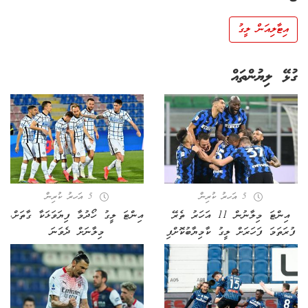
އިޓާލިއަން ލީގު
ގުޅޭ ލިޔުންތައް
5 އަހރު ކުރިން
5 އަހރު ކުރިން
އިންޓަ މިލާނުން 11 އަހަރު ތެރޭ
އިންޓަ ލީގު ހޯދުމާ ފިޔަވަޅަކާ ގާތަށް،
ފުރަތަމަ ފަހަރަށް ލީގު ކާމިޔާބުކޮށްފި
މިލާނަށް ދެވަނަ