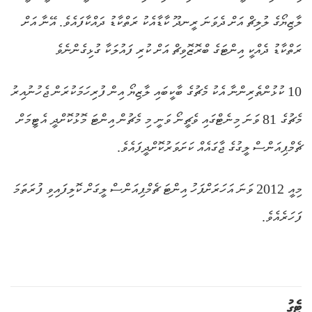
ލާޒިޔޯގެ ލުލިޗް އަށް ދެވަނަ ރީނދޫ ކާޑާއެކު ރަތްކާޑު ދައްކާފައެވެ. އޭނާ އަށް
ރަތްކާޑު ދެއްކީ އިންޓަގެ ބްރޮޒޮވިޗް އަށް ކުރި ފައުލަކާ ގުޅިގެންނެވެ
10 ކުޅުންތެރިންނާ އެކު މެޗުގެ ބާކީބައި ލާޒިޔޯ އިން ފުރިހަމަކުރަން ޖެހުނުއިރު
މެޗުގެ 81 ވަނަ މިނެޓްގައި ވެޗީނޯ ވަނީ މި މެޗުން އިންޓަ މޮޅުކޮށްދީ އެޓީމަށް
ޗެމްޕިއަންސް ލީގުގެ ޖާގައެއް ކަށަވަރުކޮށްދީފައެވެ.
މިއީ 2012 ވަނަ އަހަރަށްފަހު އިންޓަ ޗެމްޕިއަންސް ލީގަށް ކޮލިފައިވި ފުރަތަމަ
ފަހަރެއެވެ.
ޓެގު