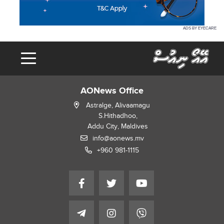
ADS BY EYECARE
AONews Office
Astralge, Alivaamagu
S.Hithadhoo,
Addu City, Maldives
info@aonews.mv
+960 981-1115